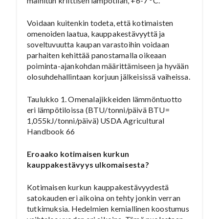
mainitun kriittisen lämpötilan, +6-7 °C.
Voidaan kuitenkin todeta, että kotimaisten
omenoiden laatua, kauppakestävyyttä ja
soveltuvuutta kaupan varastoihin voidaan
parhaiten kehittää panostamalla oikeaan
poiminta-ajankohdan määrittämiseen ja hyvään
olosuhdehallintaan korjuun jälkeisissä vaiheissa.
Taulukko 1. Omenalajikkeiden lämmöntuotto
eri lämpötiloissa (BTU/tonni/päivä BTU=
1,055kJ/tonni/päivä) USDA Agricultural
Handbook 66
Eroaako kotimaisen kurkun
kauppakestävyys ulkomaisesta?
Kotimaisen kurkun kauppakestävyydestä
satokauden eri aikoina on tehty jonkin verran
tutkimuksia. Hedelmien kemiallinen koostumus