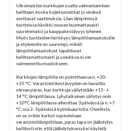
Ulkomaisten kurkkujen osalta valmentaminen
hallitaan, koska kuljetusmatkat jo sinänsä
asettavat vaatimuksia. Liian lämpimissä
tuotteissa hävikki nousee huomattavasti
suuremmaksi ja kauppakestävyys lyhenee.
Myös tuotteiden herkkyys lämpötilamuutoksille
ja etyleenille on suurempi, mikäli
lämpötilamuutokset tapahtuvat
hallitsemattomasti ja solukkoa ei ole
valmennettu muutokseen.
Kurkkujen lämpötila on poimittaessa n. +20-
+25 °C. Varastointikestävyyden on havaittu
olevan paras, kun kurkkuja säilytetään +11- +
14 °C lämpötilassa. Lyhytaikainen säilytys noin
+10°C lämpötilassa aiheuttaa 3 päivässä ja n. +7
°C:ssa 2-3 päivässä kylmävaurioita. Oleellista
on se, miten kurkut sopeutetaan
varastointilämpötilaan, paras tapa on jäähdytys
hallitusti niin, että jäähdytyksessä ei käytetä