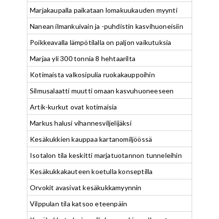
Marjakaupalla paikataan lomakuukauden myynti
Nanean ilmankuivain ja -puhdistin kasvihuoneisiin
Poikkeavalla lämpötilalla on paljon vaikutuksia
Marjaa yli 300 tonnia 8 hehtaarilta
Kotimaista valkosipulia ruokakauppoihin
Silmusalaatti muutti omaan kasvuhuoneeseen
Artik-kurkut ovat kotimaisia
Markus halusi vihannesviljelijäksi
Kesäkukkien kauppaa kartanomiljöössä
Isotalon tila keskitti marjatuotannon tunneleihin
Kesäkukkakauteen koetulla konseptilla
Orvokit avasivat kesäkukkamyynnin
Vilppulan tila katsoo eteenpäin