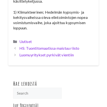
käsittelyketjussa.
1) Klimakteerinen; Hedelmän kypsymis- ja
kehitysvaiheissa oleva elintoimintojen nopea
voimistumisvaihe, joka ajoittuu kypsymisen
loppuun.
Kategoriat
Uutiset
HS: Tuontitomaatissa maistuu riisto
Luomuyritykset pyrkivät vientiin
Hae lehdistä
Lue Digilehtiä!