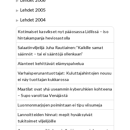
Lehdet 2005
Lehdet 2004
Kotimaiset kasvikset nyt pääosassa Lidlissä – iso
hintakampanja heviosastolla
Salaatinviljelijä Juha Rautiainen:”Kaikille samat
säännöt – tai ei sääntöjä ollenkaan”
Alanteet kehittävät elämyspalvelua
Varhaisperunantuottajat: Kuluttajahintojen nousu
ei näy tuottajan kukkarossa
Maatilat ovat yhä useammin kyberuhkien kohteena
– Supo varoittaa Venäjästä
Luonnonmarjojen poimintaan ei tipu viisumeja
Lannoitteiden hinnat: mepit hyväksyivät
tukitoimet viljelijöille