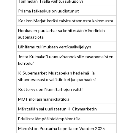
Tommolan Tilalla vaihtui sukupolvi
Prisma Itäkeskus on uudistunut
Kosken Marjat keräsi talvituotannosta kokemusta
Honkasen puutarhassa kehitetään Viherlinkin
automaatiota
Lähifarmi tuli mukaan vertikaaliviljelyyn
Jetta Kulmala:”Luomuvihanneksille tavanomaisten
kohtelu”
K-Supermarket Mustapekan hedelmä- ja
vihannesosasto valittiin ketjun parhaaksi
Ketteryys on Nurmitarhojen valtti
MOT mollasi mansikkatiloja
Mäntsälän sai uudistetun K-Citymarketin
Edullista lämpöä biolämpökontilla
Männistön Puutarha Lopelta on Vuoden 2025