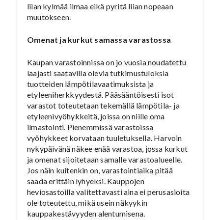
liian kylmää ilmaa eikä pyritä liian nopeaan
muutokseen.
Omenat ja kurkut samassa varastossa
Kaupan varastoinnissa on jo vuosia noudatettu
laajasti saatavilla olevia tutkimustuloksia
tuotteiden lämpötilavaatimuksista ja
etyleeniherkkyydestä. Pääsääntöisesti isot
varastot toteutetaan tekemällä lämpötila- ja
etyleenivyöhykkeitä, joissa on niille oma
ilmastointi. Pienemmissä varastoissa
vyöhykkeet korvataan tuuletuksella. Harvoin
nykypäivänä näkee enää varastoa, jossa kurkut
ja omenat sijoitetaan samalle varastoalueelle.
Jos näin kuitenkin on, varastointiaika pitää
saada erittäin lyhyeksi. Kauppojen
heviosastoilla valitettavasti aina ei perusasioita
ole toteutettu, mikä usein näkyykin
kauppakestävyyden alentumisena.