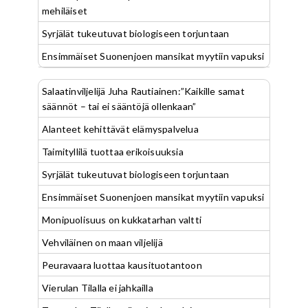
mehiläiset
Syrjälät tukeutuvat biologiseen torjuntaan
Ensimmäiset Suonenjoen mansikat myytiin vapuksi
Salaatinviljelijä Juha Rautiainen:”Kaikille samat
säännöt – tai ei sääntöjä ollenkaan”
Alanteet kehittävät elämyspalvelua
Taimityllilä tuottaa erikoisuuksia
Syrjälät tukeutuvat biologiseen torjuntaan
Ensimmäiset Suonenjoen mansikat myytiin vapuksi
Monipuolisuus on kukkatarhan valtti
Vehviläinen on maan viljelijä
Peuravaara luottaa kausituotantoon
Vierulan Tilalla ei jahkailla