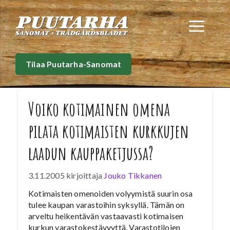
Siirry
sisältöön
Val
Tilaa Puutarha-Sanomat
Voiko kotimainen omena
pilata kotimaisten kurkkujen
laadun kauppaketjussa?
3.11.2005
kirjoittaja
Jouko Tikkanen
Kotimaisten omenoiden volyymistä suurin osa
tulee kaupan varastoihin syksyllä. Tämän on
arveltu heikentävän vastaavasti kotimaisen
kurkun varastokestävyyttä. Varastotilojen