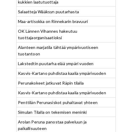
kukkien laatutuottaja
Salaatteja Wääksyn puutarhasta
Maa-artisokka on Rinnekarin bravuuri
OK Lännen Vihannes hakeutuu
tuottajaorganisaatioksi
Alanteen marjatila tähtää ympärivuotiseen
tuotantoon
Lakstedtin puutarha elää ympäri vuoden
Kasvis-Kartano puhdistaa kaalia ympärivuoden
Perunakokeet jatkuvat Räpin tilalla
Kasvis-Kartano puhdistaa kaalia ympärivuoden
Penttilän Perunasiskot puhaltavat yhteen
Simulan Tilalla on tekemisen meninki
Arolan Peruna panostaa palveluun ja
paikallisuuteen