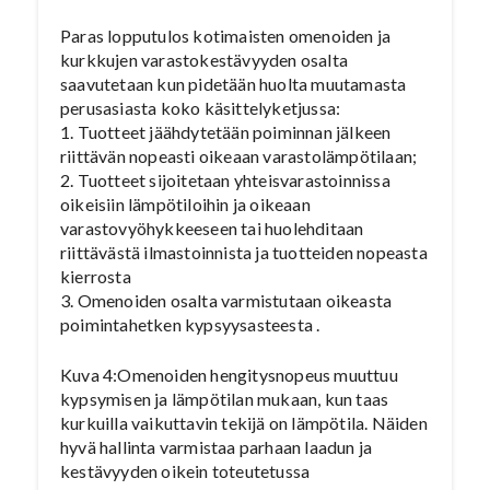
Paras lopputulos kotimaisten omenoiden ja
kurkkujen varastokestävyyden osalta
saavutetaan kun pidetään huolta muutamasta
perusasiasta koko käsittelyketjussa:
1. Tuotteet jäähdytetään poiminnan jälkeen
riittävän nopeasti oikeaan varastolämpötilaan;
2. Tuotteet sijoitetaan yhteisvarastoinnissa
oikeisiin lämpötiloihin ja oikeaan
varastovyöhykkeeseen tai huolehditaan
riittävästä ilmastoinnista ja tuotteiden nopeasta
kierrosta
3. Omenoiden osalta varmistutaan oikeasta
poimintahetken kypsyysasteesta .
Kuva 4:Omenoiden hengitysnopeus muuttuu
kypsymisen ja lämpötilan mukaan, kun taas
kurkuilla vaikuttavin tekijä on lämpötila. Näiden
hyvä hallinta varmistaa parhaan laadun ja
kestävyyden oikein toteutetussa