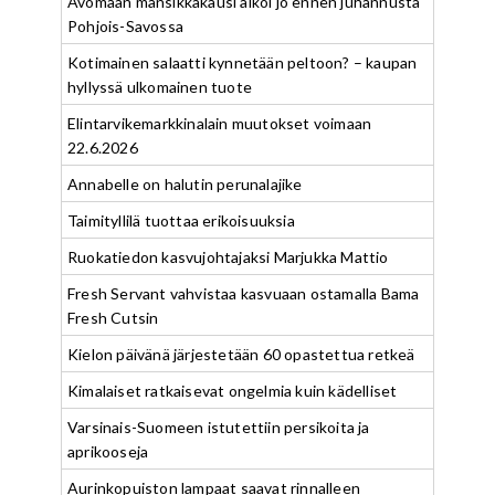
Avomaan mansikkakausi alkoi jo ennen juhannusta
Pohjois-Savossa
Kotimainen salaatti kynnetään peltoon? – kaupan
hyllyssä ulkomainen tuote
Elintarvikemarkkinalain muutokset voimaan
22.6.2026
Annabelle on halutin perunalajike
Taimityllilä tuottaa erikoisuuksia
Ruokatiedon kasvujohtajaksi Marjukka Mattio
Fresh Servant vahvistaa kasvuaan ostamalla Bama
Fresh Cutsin
Kielon päivänä järjestetään 60 opastettua retkeä
Kimalaiset ratkaisevat ongelmia kuin kädelliset
Varsinais-Suomeen istutettiin persikoita ja
aprikooseja
Aurinkopuiston lampaat saavat rinnalleen