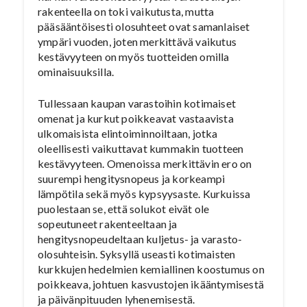
rakenteella on toki vaikutusta, mutta
pääsääntöisesti olosuhteet ovat samanlaiset
ympäri vuoden, joten merkittävä vaikutus
kestävyyteen on myös tuotteiden omilla
ominaisuuksilla.
Tullessaan kaupan varastoihin kotimaiset
omenat ja kurkut poikkeavat vastaavista
ulkomaisista elintoiminnoiltaan, jotka
oleellisesti vaikuttavat kummakin tuotteen
kestävyyteen. Omenoissa merkittävin ero on
suurempi hengitysnopeus ja korkeampi
lämpötila sekä myös kypsyysaste. Kurkuissa
puolestaan se, että solukot eivät ole
sopeutuneet rakenteeltaan ja
hengitysnopeudeltaan kuljetus- ja varasto-
olosuhteisin. Syksyllä useasti kotimaisten
kurkkujen hedelmien kemiallinen koostumus on
poikkeava, johtuen kasvustojen ikääntymisestä
ja päivänpituuden lyhenemisestä.