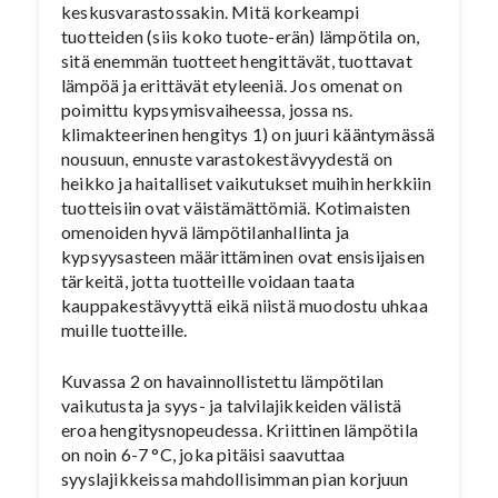
keskusvarastossakin. Mitä korkeampi
tuotteiden (siis koko tuote-erän) lämpötila on,
sitä enemmän tuotteet hengittävät, tuottavat
lämpöä ja erittävät etyleeniä. Jos omenat on
poimittu kypsymisvaiheessa, jossa ns.
klimakteerinen hengitys 1) on juuri kääntymässä
nousuun, ennuste varastokestävyydestä on
heikko ja haitalliset vaikutukset muihin herkkiin
tuotteisiin ovat väistämättömiä. Kotimaisten
omenoiden hyvä lämpötilanhallinta ja
kypsyysasteen määrittäminen ovat ensisijaisen
tärkeitä, jotta tuotteille voidaan taata
kauppakestävyyttä eikä niistä muodostu uhkaa
muille tuotteille.
Kuvassa 2 on havainnollistettu lämpötilan
vaikutusta ja syys- ja talvilajikkeiden välistä
eroa hengitysnopeudessa. Kriittinen lämpötila
on noin 6-7 °C, joka pitäisi saavuttaa
syyslajikkeissa mahdollisimman pian korjuun