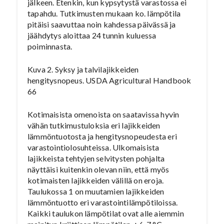
jälkeen. Etenkin, kun kypsytystä varastossa ei
tapahdu. Tutkimusten mukaan ko. lämpötila
pitäisi saavuttaa noin kahdessa päivässä ja
jäähdytys aloittaa 24 tunnin kuluessa
poiminnasta.
Kuva 2. Syksy ja talvilajikkeiden
hengitysnopeus. USDA Agricultural Handbook
66
Kotimaisista omenoista on saatavissa hyvin
vähän tutkimustuloksia eri lajikkeiden
lämmöntuotosta ja hengitysnopeudesta eri
varastointiolosuhteissa. Ulkomaisista
lajikkeista tehtyjen selvitysten pohjalta
näyttäisi kuitenkin olevan niin, että myös
kotimaisten lajikkeiden välillä on eroja.
Taulukossa 1 on muutamien lajikkeiden
lämmöntuotto eri varastointilämpötiloissa.
Kaikki taulukon lämpötilat ovat alle aiemmin