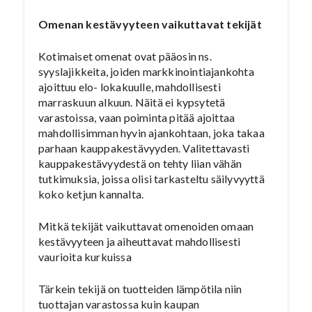
Omenan kestävyyteen vaikuttavat tekijät
Kotimaiset omenat ovat pääosin ns.
syyslajikkeita, joiden markkinointiajankohta
ajoittuu elo- lokakuulle, mahdollisesti
marraskuun alkuun. Näitä ei kypsytetä
varastoissa, vaan poiminta pitää ajoittaa
mahdollisimman hyvin ajankohtaan, joka takaa
parhaan kauppakestävyyden. Valitettavasti
kauppakestävyydestä on tehty liian vähän
tutkimuksia, joissa olisi tarkasteltu säilyvyyttä
koko ketjun kannalta.
Mitkä tekijät vaikuttavat omenoiden omaan
kestävyyteen ja aiheuttavat mahdollisesti
vaurioita kurkuissa
Tärkein tekijä on tuotteiden lämpötila niin
tuottajan varastossa kuin kaupan