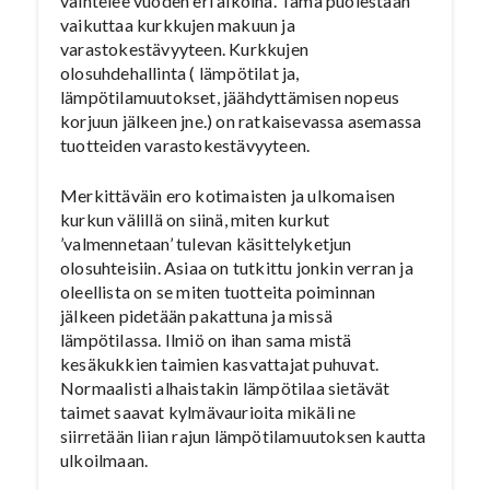
vaihtelee vuoden eri aikoina. Tämä puolestaan
vaikuttaa kurkkujen makuun ja
varastokestävyyteen. Kurkkujen
olosuhdehallinta ( lämpötilat ja,
lämpötilamuutokset, jäähdyttämisen nopeus
korjuun jälkeen jne.) on ratkaisevassa asemassa
tuotteiden varastokestävyyteen.
Merkittäväin ero kotimaisten ja ulkomaisen
kurkun välillä on siinä, miten kurkut
’valmennetaan’ tulevan käsittelyketjun
olosuhteisiin. Asiaa on tutkittu jonkin verran ja
oleellista on se miten tuotteita poiminnan
jälkeen pidetään pakattuna ja missä
lämpötilassa. Ilmiö on ihan sama mistä
kesäkukkien taimien kasvattajat puhuvat.
Normaalisti alhaistakin lämpötilaa sietävät
taimet saavat kylmävaurioita mikäli ne
siirretään liian rajun lämpötilamuutoksen kautta
ulkoilmaan.