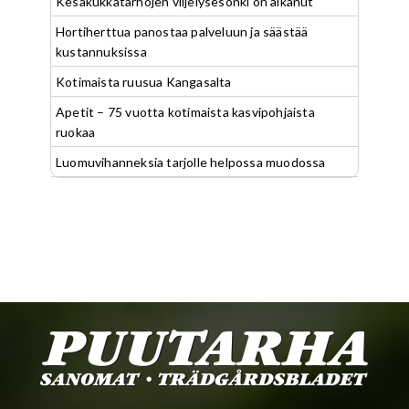
Kesäkukkatarhojen viljelysesonki on alkanut
Hortiherttua panostaa palveluun ja säästää
kustannuksissa
Kotimaista ruusua Kangasalta
Apetit – 75 vuotta kotimaista kasvipohjaista
ruokaa
Luomuvihanneksia tarjolle helpossa muodossa