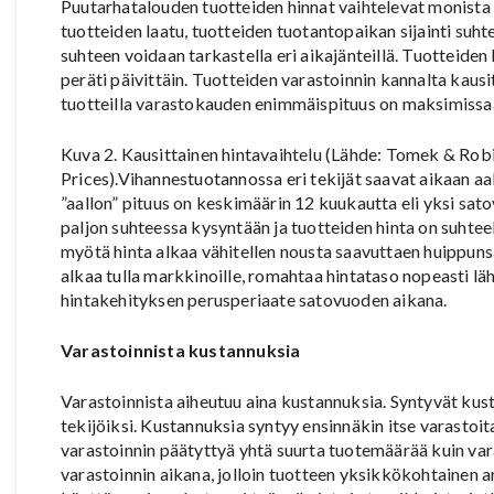
Puutarhatalouden tuotteiden hinnat vaihtelevat monista e
tuotteiden laatu, tuotteiden tuotantopaikan sijainti suh
suhteen voidaan tarkastella eri aikajänteillä. Tuotteiden 
peräti päivittäin. Tuotteiden varastoinnin kannalta kausitt
tuotteilla varastokauden enimmäispituus on maksimissaa
Kuva 2. Kausittainen hintavaihtelu (Lähde: Tomek & Rob
Prices).Vihannestuotannossa eri tekijät saavat aikaan a
”aallon” pituus on keskimäärin 12 kuukautta eli yksi sato
paljon suhteessa kysyntään ja tuotteiden hinta on suhtee
myötä hinta alkaa vähitellen nousta saavuttaen huippun
alkaa tulla markkinoille, romahtaa hintataso nopeasti läh
hintakehityksen perusperiaate satovuoden aikana.
Varastoinnista kustannuksia
Varastoinnista aiheutuu aina kustannuksia. Syntyvät kus
tekijöiksi. Kustannuksia syntyy ensinnäkin itse varastoi
varastoinnin päätyttyä yhtä suurta tuotemäärää kuin vara
varastoinnin aikana, jolloin tuotteen yksikkökohtainen