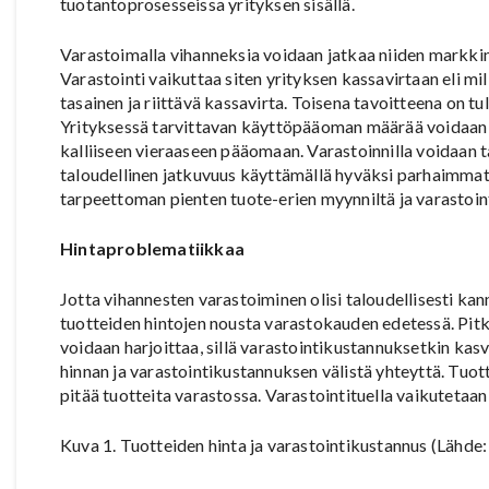
tuotantoprosesseissa yrityksen sisällä.
Varastoimalla vihanneksia voidaan jatkaa niiden markkin
Varastointi vaikuttaa siten yrityksen kassavirtaan eli m
tasainen ja riittävä kassavirta. Toisena tavoitteena on 
Yrityksessä tarvittavan käyttöpääoman määrää voidaan nä
kalliiseen vieraaseen pääomaan. Varastoinnilla voidaan 
taloudellinen jatkuvuus käyttämällä hyväksi parhaimmat 
tarpeettoman pienten tuote-erien myynniltä ja varastoin
Hintaproblematiikkaa
Jotta vihannesten varastoiminen olisi taloudellisesti kann
tuotteiden hintojen nousta varastokauden edetessä. Pitkäl
voidaan harjoittaa, sillä varastointikustannuksetkin kas
hinnan ja varastointikustannuksen välistä yhteyttä. Tuot
pitää tuotteita varastossa. Varastointituella vaikutetaa
Kuva 1. Tuotteiden hinta ja varastointikustannus (Lähde