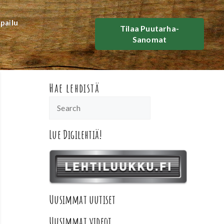
lpailu
Tilaa Puutarha-
Sanomat
Hae lehdistä
Lue Digilehtiä!
Uusimmat uutiset
Uusimmat videot