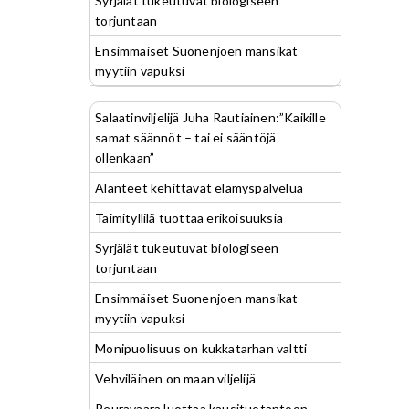
Syrjälät tukeutuvat biologiseen
torjuntaan
Ensimmäiset Suonenjoen mansikat
myytiin vapuksi
Salaatinviljelijä Juha Rautiainen:”Kaikille
samat säännöt – tai ei sääntöjä
ollenkaan”
Alanteet kehittävät elämyspalvelua
Taimityllilä tuottaa erikoisuuksia
Syrjälät tukeutuvat biologiseen
torjuntaan
Ensimmäiset Suonenjoen mansikat
myytiin vapuksi
Monipuolisuus on kukkatarhan valtti
Vehviläinen on maan viljelijä
Peuravaara luottaa kausituotantoon