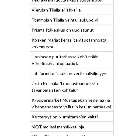
Vierulan Tilalla ei jahkailla
Tommolan Tilalla vaihtui sukupolvi
Prisma Itäkeskus on uudistunut
Kosken Marjat keräsi talvituotannosta
kokemusta
Honkasen puutarhassa kehitetään
Viherlinkin automaatiota
Lähifarmi tuli mukaan vertikaaliviljelyyn
Jetta Kulmala:”Luomuvihanneksille
tavanomaisten kohtelu”
K-Supermarket Mustapekan hedelmä- ja
vihannesosasto valittiin ketjun parhaaksi
Ketteryys on Nurmitarhojen valtti
MOT mollasi mansikkatiloja