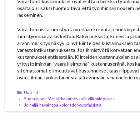
Varastointikustannukset ovat erittäin herkkiä työnhinna
osalta on lisäksi huomioitava, että työnhinnan nousemi
laskeminen.
Varastoinnissa ihmistyötä voidaan korvata johonkin pistee
ihmistyömäärää laskettua. Rakennuksista, koneista ja l
arvon merkitys näkyy jo nyt kiinteiden kustannuksien ta
varastointikustannuksesta. Jos ihmistyötä korvataan enem
kustannukset entisestään. Kiinteiden kustannuksien osalt
yritystoiminnan ”vaarallisimpina” kustannuseränä, koska
sitomattomat eli muuttuvat kustannukset taas riippuvat
osuus ilman työkustannusta jää avomaan vihanneksien va
Kategoriat
Uutiset
Suonenjoen Mansikkakarnevaalit viikonloppuna
Jo neljä havaintoa koloradonkuoriaisista