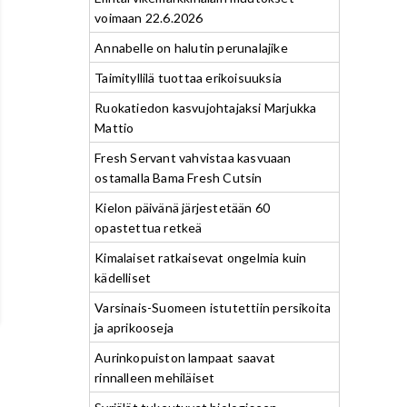
voimaan 22.6.2026
Annabelle on halutin perunalajike
Taimityllilä tuottaa erikoisuuksia
Ruokatiedon kasvujohtajaksi Marjukka
Mattio
Fresh Servant vahvistaa kasvuaan
ostamalla Bama Fresh Cutsin
Kielon päivänä järjestetään 60
opastettua retkeä
Kimalaiset ratkaisevat ongelmia kuin
kädelliset
Varsinais-Suomeen istutettiin persikoita
ja aprikooseja
Aurinkopuiston lampaat saavat
rinnalleen mehiläiset