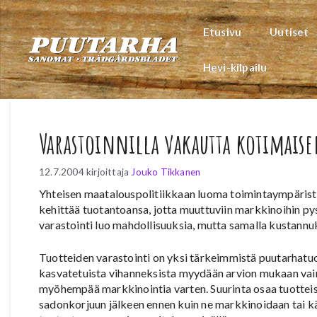
Siirry
sisältöön
Etusivu
Uutiset
Hevi-kilpailu
Varastoinnilla vakautta kotimai
12.7.2004
kirjoittaja
Jouko Tikkanen
Yhteisen maatalouspolitiikkaan luoma toimintaympäristö 
kehittää tuotantoansa, jotta muuttuviin markkinoihin p
varastointi luo mahdollisuuksia, mutta samalla kustannu
Tuotteiden varastointi on yksi tärkeimmistä puutarhatu
kasvatetuista vihanneksista myydään arvion mukaan vain 
myöhempää markkinointia varten. Suurinta osaa tuotteis
sadonkorjuun jälkeen ennen kuin ne markkinoidaan tai 