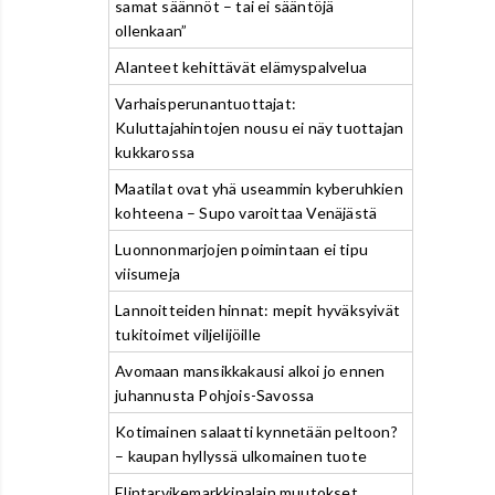
samat säännöt – tai ei sääntöjä
ollenkaan”
Alanteet kehittävät elämyspalvelua
Varhaisperunantuottajat:
Kuluttajahintojen nousu ei näy tuottajan
kukkarossa
Maatilat ovat yhä useammin kyberuhkien
kohteena – Supo varoittaa Venäjästä
Luonnonmarjojen poimintaan ei tipu
viisumeja
Lannoitteiden hinnat: mepit hyväksyivät
tukitoimet viljelijöille
Avomaan mansikkakausi alkoi jo ennen
juhannusta Pohjois-Savossa
Kotimainen salaatti kynnetään peltoon?
– kaupan hyllyssä ulkomainen tuote
Elintarvikemarkkinalain muutokset