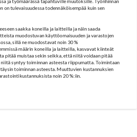
ssa ja työmäärässä tapahtuville muutoksille. Työnhinnan
nen on tulevaisuudessa todennäköisempää kuin sen
seen saakka koneilla ja laitteilla ja näin saada
aitteista muodostuvan käyttöomaisuuden ja varastojen
sossa, sillä ne muodostavat noin 30 %
missä määrin koneilla ja laitteilla, kasvavat kiinteät
a pitää muistaa sekin seikka, että niitä voidaan pitää
 niitä syntyy toiminnan asteesta riippumatta. Toimintaan
 täysin toiminnan asteesta. Muuttuvien kustannuksien
rastointikustannuksista noin 20 %:iin.