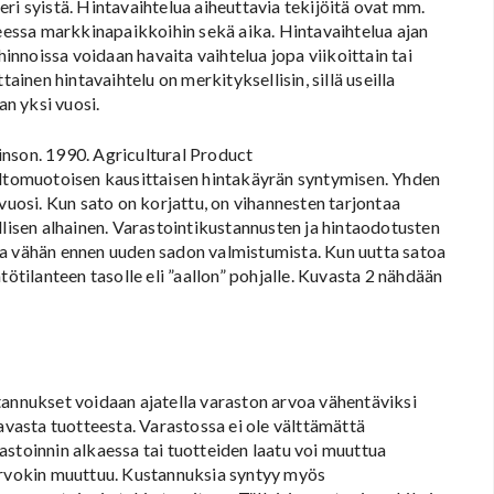
ri syistä. Hintavaihtelua aiheuttavia tekijöitä ovat mm.
teessa markkinapaikkoihin sekä aika. Hintavaihtelua ajan
hinnoissa voidaan havaita vaihtelua jopa viikoittain tai
ainen hintavaihtelu on merkityksellisin, sillä useilla
n yksi vuosi.
inson. 1990. Agricultural Product
altomuotoisen kausittaisen hintakäyrän syntymisen. Yhden
vuosi. Kun sato on korjattu, on vihannesten tarjontaa
llisen alhainen. Varastointikustannusten ja hintaodotusten
sa vähän ennen uuden sadon valmistumista. Kun uutta satoa
tötilanteen tasolle eli ”aallon” pohjalle. Kuvasta 2 nähdään
tannukset voidaan ajatella varaston arvoa vähentäviksi
tavasta tuotteesta. Varastossa ei ole välttämättä
stoinnin alkaessa tai tuotteiden laatu voi muuttua
 arvokin muuttuu. Kustannuksia syntyy myös