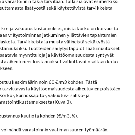
ka varastoinnin takia tarvitaan. Tällaisia ovat esimerkiksi
heuttamasta lisätyöstä sekä käytettävistä tarvikkeista
orko- ja vakuutuskustannukset, mistä korko on korvausta
ataan yritystoiminnan jatkuminen yllättävien tapahtumien
lasketa. Tarvikkeista ja muista välineistä sekä työstä
stannuksiksi. Tuotteiden säilytystappiot, laatumuutokset
 saatavia myyntituloja ja käyttöomaisuudesta syntyvät
ista aiheutuneet kustannukset vaikuttavat osaltaan koko
ykseen.
stuu keskimäärin noin 60 €/m3 kohden. Tästä
n tarvittavasta käyttöomaisuudesta aiheutuvien poistojen
Korko-, kunnossapito-, vakuutus-, sähkö- ja
rastointikustannuksesta (Kuva 3).
ustannus kuutiota kohden (€/m3, %).
 voi nähdä varastoinnin vaatiman suuren työmäärän.