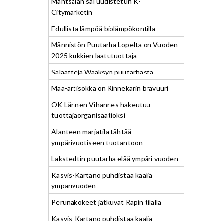
Mäntsälän sai uudistetun K-
Citymarketin
Edullista lämpöä biolämpökontilla
Männistön Puutarha Lopelta on Vuoden
2025 kukkien laatutuottaja
Salaatteja Wääksyn puutarhasta
Maa-artisokka on Rinnekarin bravuuri
OK Lännen Vihannes hakeutuu
tuottajaorganisaatioksi
Alanteen marjatila tähtää
ympärivuotiseen tuotantoon
Lakstedtin puutarha elää ympäri vuoden
Kasvis-Kartano puhdistaa kaalia
ympärivuoden
Perunakokeet jatkuvat Räpin tilalla
Kasvis-Kartano puhdistaa kaalia