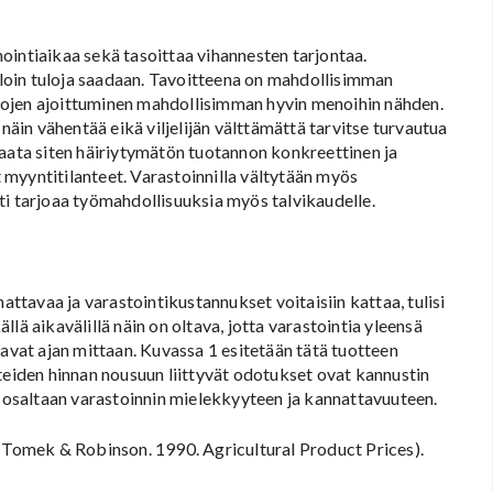
ointiaikaa sekä tasoittaa vihannesten tarjontaa.
illoin tuloja saadaan. Tavoitteena on mahdollisimman
tulojen ajoittuminen mahdollisimman hyvin menoihin nähden.
in vähentää eikä viljelijän välttämättä tarvitse turvautua
taata siten häiriytymätön tuotannon konkreettinen ja
myyntitilanteet. Varastoinnilla vältytään myös
ti tarjoaa työmahdollisuuksia myös talvikaudelle.
attavaa ja varastointikustannukset voitaisiin kattaa, tulisi
lä aikavälillä näin on oltava, jotta varastointia yleensä
vavat ajan mittaan. Kuvassa 1 esitetään tätä tuotteen
teiden hinnan nousuun liittyvät odotukset ovat kannustin
n osaltaan varastoinnin mielekkyyteen ja kannattavuuteen.
: Tomek & Robinson. 1990. Agricultural Product Prices).