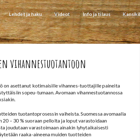
Lehdet ja haku
Videot
Info ja tilaus
Kansiki
seen vihannestuotantoon
on asettanut kotimaisille vihannes-tuottajille paineita
ystyttäisiin sopeu-tumaan. Avomaan vihannestuotannossa
ksiakin.
otteiden tuotantoprosessin vaiheista. Suomessa avomaalla
20 – 30 % suoraan pellolta ja loput varastoidaan
ta joudutaan varastoimaan ainakin lyhytaikaisesti
käytetään raaka-aineena muiden tuotteiden