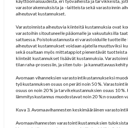
käyttöomaisuudesta, eri työvaiheista ja tarvikkeista, jot
varastorakennuksista ja –laitteista sekä varastoinnin ai
aiheutuvat kustannukset.
Varastoinnista aiheutuvia kiinteitä kustannuksia ovat k
varastoihin sitoutuneelle pääomalle ja vakuutuksilla ta
sattuessa. Poistokustannusta ei varastoiduille tuotteille 
aiheutuvat kustannukset voidaan ajatella muuttuviksi ku
sekä osaltaan myös mittatappiot pienentävät tuotteista
kiinteät kustannukset lisäävät kustannuksia. Varastoinn
tilan raha-prosessiin, ja siten tulo- ja kannattavuuskehit
Avomaan vihanneksien varastointikustannukseksi muodo
työkustannuksen osuus on peräti noin 50 %. Varastointii
osuus on noin 20 % ja tarvikekustannuksien osuus 10 %. 
lämmityskustannus muodostavat noin 20 %:n osuuden va
Kuva 3. Avomaavihannesten keskimääräinen varastointik
Avomaavihannesten varastointikustannuksien tuloksista