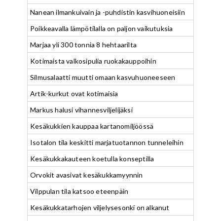
Nanean ilmankuivain ja -puhdistin kasvihuoneisiin
Poikkeavalla lämpötilalla on paljon vaikutuksia
Marjaa yli 300 tonnia 8 hehtaarilta
Kotimaista valkosipulia ruokakauppoihin
Silmusalaatti muutti omaan kasvuhuoneeseen
Artik-kurkut ovat kotimaisia
Markus halusi vihannesviljelijäksi
Kesäkukkien kauppaa kartanomiljöössä
Isotalon tila keskitti marjatuotannon tunneleihin
Kesäkukkakauteen koetulla konseptilla
Orvokit avasivat kesäkukkamyynnin
Vilppulan tila katsoo eteenpäin
Kesäkukkatarhojen viljelysesonki on alkanut