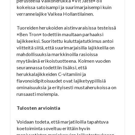
perusteella Valkoherukka ¤Vit Jätte¤ oli
kokeissa satoisampi ja suurimarjaisempi kuin
verrannelajike Valkea Hollantilainen.
Tuoreiden herukoiden aistinvaraisissa testeissä
¤Ben Tron¤ todettiin maultaan parhaaksi
lajikkeeksi. Suoritettu kuluttajatutkimus antoi
viitteitä siitä, että suurimarjaisilla lajikkeilla on
mahdollisuuksia markkinoilla rasioissa
myytävänä erikoistuotteena. Kolmen vuoden
seurannassa todettiin lisäksi, että
herukkalajikkeiden C-vitamiini ja
flavonoidipitoisuudet ovat lajiketyypillisiä
ominaisuuksia ja erityisesti mustaherukoissa on
runsaasti molempia.
Tulosten arviointia
Voidaan todeta, että marjatiloilla tapahtuva
koetoiminta soveltuu erittäin hyvin
monivuotisten marjakasvien lajiketestaukseen.