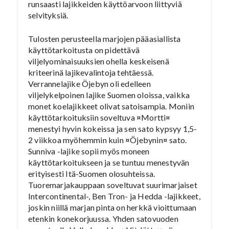
runsaasti lajikkeiden käyttöarvoon liittyviä
selvityksiä.
Tulosten perusteella marjojen pääasiallista
käyttötarkoitusta on pidettävä
viljelyominaisuuksien ohella keskeisenä
kriteerinä lajikevalintoja tehtäessä.
Verrannelajike Öjebyn oli edelleen
viljelykelpoinen lajike Suomen oloissa, vaikka
monet koelajikkeet olivat satoisampia. Moniin
käyttötarkoituksiin soveltuva ¤Mortti¤
menestyi hyvin kokeissa ja sen sato kypsyy 1,5-
2 viikkoa myöhemmin kuin ¤Öjebynin¤ sato.
Sunniva -lajike sopii myös moneen
käyttötarkoitukseen ja se tuntuu menestyvän
erityisesti Itä-Suomen olosuhteissa.
Tuoremarjakauppaan soveltuvat suurimarjaiset
Intercontinental-, Ben Tron- ja Hedda -lajikkeet,
joskin niillä marjan pinta on herkkä vioittumaan
etenkin konekorjuussa. Yhden satovuoden