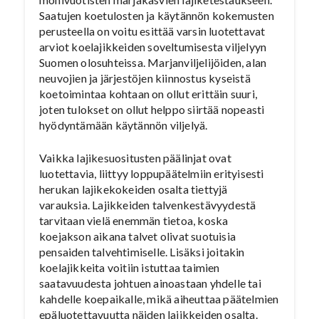
Saatujen koetulosten ja käytännön kokemusten
perusteella on voitu esittää varsin luotettavat
arviot koelajikkeiden soveltumisesta viljelyyn
Suomen olosuhteissa. Marjanviljelijöiden, alan
neuvojien ja järjestöjen kiinnostus kyseistä
koetoimintaa kohtaan on ollut erittäin suuri,
joten tulokset on ollut helppo siirtää nopeasti
hyödyntämään käytännön viljelyä.
Vaikka lajikesuositusten päälinjat ovat
luotettavia, liittyy loppupäätelmiin erityisesti
herukan lajikekokeiden osalta tiettyjä
varauksia. Lajikkeiden talvenkestävyydestä
tarvitaan vielä enemmän tietoa, koska
koejakson aikana talvet olivat suotuisia
pensaiden talvehtimiselle. Lisäksi joitakin
koelajikkeita voitiin istuttaa taimien
saatavuudesta johtuen ainoastaan yhdelle tai
kahdelle koepaikalle, mikä aiheuttaa päätelmien
epäluotettavuutta näiden lajikkeiden osalta.