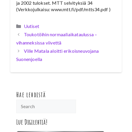
ja 2002 tulokset. MTT selvityksiä 34
(Verkkojulkaisu: www.mtt.fi/pdf/mtts34.pdf )
Kategoriat
Uutiset
Toukotöihin normaaliaikataulussa –
vihanneksissa viivettä
Ville Matala aloitti erikoisneuvojana
Suonenjoella
Hae lehdistä
Lue Digilehtiä!