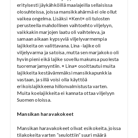
erityisesti jäykähköillä maalajeilla sellaisissa
olosuhteissa, joissa mansikkahärmä ei ole ollut
vaikea ongelma. Lisäksi ¤Kent¤ oli tulosten
perusteella mahdollinen vaihtoehto viljelyyn,
vaikkakin marjojen laatu oli vaihteleva, ja
samaan aikaan kypsyviä viljelyvarmempia
lajikkeita on valittavana. Lina -lajike oli
viljelyvarma ja satoisa, mutta sen marjakoko oli
hyvin pieni eikä lajike sovellu makunsa puolesta
tuoremarjamyyntiin. ¤ Lina¤ osoittautui muita
lajikkeita kestävämmäksi mansikkapunkkia
vastaan, ja sillä voisi olla käyttöä
erikoislajikkeena hillonvalmistusta varten.
Muita koelajikkeita ei kannata ottaa viljelyyn
Suomen oloissa.
Mansikan haravakokeet
Mansikan haravakokeet olivat esikokeita, joissa
tilakokeita varten ”seulottiin” suuri määrä