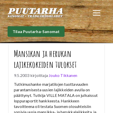
Siirry
sisältöön
Val
Tilaa Puutarha-Sanomat
Mansikan ja herukan
lajikekokeiden tulokset
9.5.2003
kirjoittaja
Jouko Tikkanen
Tutkimushanke marjatilojen tuottavuuden
parantamisesta uusien lajikkeiden avulla on
päättynyt. Tutkija VILLE MATALA on julkaissut
loppuraportit hankkeesta. Hankkeen
tavoitteena oli testata Suomen olosuhteisiin
sopivia uusia mansikka- ja herukkalajikkeita, ja