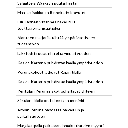
Salaatteja Wääksyn puutarhasta
Maa-artisokka on Rinnekarin bravuuri
OK Lännen Vihannes hakeutuu
tuottajaorganisaatioksi
Alanteen marjatila tähtää ympärivuotiseen
tuotantoon
Lakstedtin puutarha elää ympäri vuoden
Kasvis-Kartano puhdistaa kaalia ympärivuoden
Perunakokeet jatkuvat Räpin tilalla
Kasvis-Kartano puhdistaa kaalia ympärivuoden
Penttilän Perunasiskot puhaltavat yhteen
Simulan Tilalla on tekemisen meninki
Arolan Peruna panostaa palveluun ja
paikallisuuteen
Marjakaupalla paikataan lomakuukauden myynti