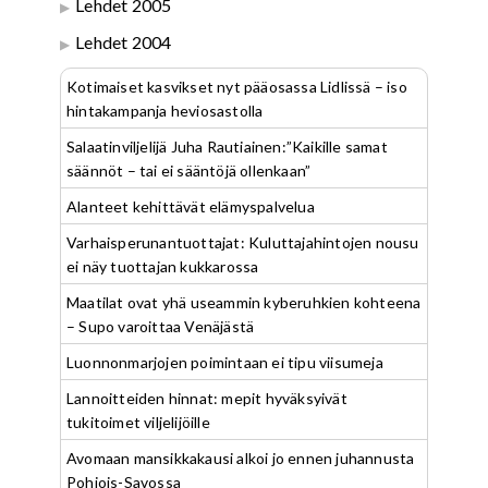
Lehdet 2005
Lehdet 2004
Kotimaiset kasvikset nyt pääosassa Lidlissä – iso
hintakampanja heviosastolla
Salaatinviljelijä Juha Rautiainen:”Kaikille samat
säännöt – tai ei sääntöjä ollenkaan”
Alanteet kehittävät elämyspalvelua
Varhaisperunantuottajat: Kuluttajahintojen nousu
ei näy tuottajan kukkarossa
Maatilat ovat yhä useammin kyberuhkien kohteena
– Supo varoittaa Venäjästä
Luonnonmarjojen poimintaan ei tipu viisumeja
Lannoitteiden hinnat: mepit hyväksyivät
tukitoimet viljelijöille
Avomaan mansikkakausi alkoi jo ennen juhannusta
Pohjois-Savossa