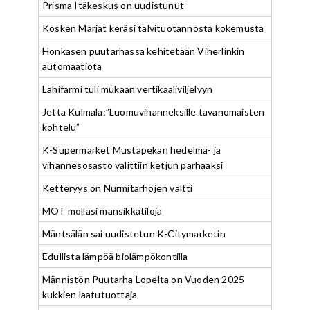
Prisma Itäkeskus on uudistunut
Kosken Marjat keräsi talvituotannosta kokemusta
Honkasen puutarhassa kehitetään Viherlinkin
automaatiota
Lähifarmi tuli mukaan vertikaaliviljelyyn
Jetta Kulmala:”Luomuvihanneksille tavanomaisten
kohtelu”
K-Supermarket Mustapekan hedelmä- ja
vihannesosasto valittiin ketjun parhaaksi
Ketteryys on Nurmitarhojen valtti
MOT mollasi mansikkatiloja
Mäntsälän sai uudistetun K-Citymarketin
Edullista lämpöä biolämpökontilla
Männistön Puutarha Lopelta on Vuoden 2025
kukkien laatutuottaja