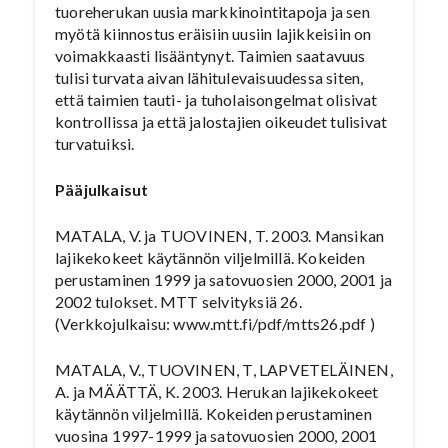
tuoreherukan uusia markkinointitapoja ja sen
myötä kiinnostus eräisiin uusiin lajikkeisiin on
voimakkaasti lisääntynyt. Taimien saatavuus
tulisi turvata aivan lähitulevaisuudessa siten,
että taimien tauti- ja tuholaisongelmat olisivat
kontrollissa ja että jalostajien oikeudet tulisivat
turvatuiksi.
Pääjulkaisut
MATALA, V. ja TUOVINEN, T. 2003. Mansikan
lajikekokeet käytännön viljelmillä. Kokeiden
perustaminen 1999 ja satovuosien 2000, 2001 ja
2002 tulokset. MTT selvityksiä 26.
(Verkkojulkaisu: www.mtt.fi/pdf/mtts26.pdf )
MATALA, V., TUOVINEN, T, LAPVETELÄINEN,
A. ja MÄÄTTÄ, K. 2003. Herukan lajikekokeet
käytännön viljelmillä. Kokeiden perustaminen
vuosina 1997-1999 ja satovuosien 2000, 2001