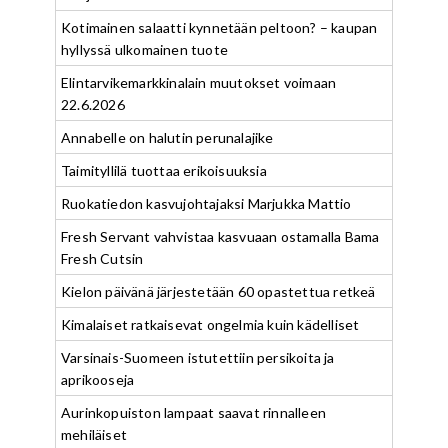
Kotimainen salaatti kynnetään peltoon? – kaupan
hyllyssä ulkomainen tuote
Elintarvikemarkkinalain muutokset voimaan
22.6.2026
Annabelle on halutin perunalajike
Taimityllilä tuottaa erikoisuuksia
Ruokatiedon kasvujohtajaksi Marjukka Mattio
Fresh Servant vahvistaa kasvuaan ostamalla Bama
Fresh Cutsin
Kielon päivänä järjestetään 60 opastettua retkeä
Kimalaiset ratkaisevat ongelmia kuin kädelliset
Varsinais-Suomeen istutettiin persikoita ja
aprikooseja
Aurinkopuiston lampaat saavat rinnalleen
mehiläiset