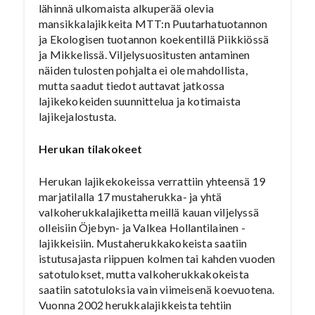
lähinnä ulkomaista alkuperää olevia
mansikkalajikkeita MTT:n Puutarhatuotannon
ja Ekologisen tuotannon koekentillä Piikkiössä
ja Mikkelissä. Viljelysuositusten antaminen
näiden tulosten pohjalta ei ole mahdollista,
mutta saadut tiedot auttavat jatkossa
lajikekokeiden suunnittelua ja kotimaista
lajikejalostusta.
Herukan tilakokeet
Herukan lajikekokeissa verrattiin yhteensä 19
marjatilalla 17 mustaherukka- ja yhtä
valkoherukkalajiketta meillä kauan viljelyssä
olleisiin Öjebyn- ja Valkea Hollantilainen -
lajikkeisiin. Mustaherukkakokeista saatiin
istutusajasta riippuen kolmen tai kahden vuoden
satotulokset, mutta valkoherukkakokeista
saatiin satotuloksia vain viimeisenä koevuotena.
Vuonna 2002 herukkalajikkeista tehtiin