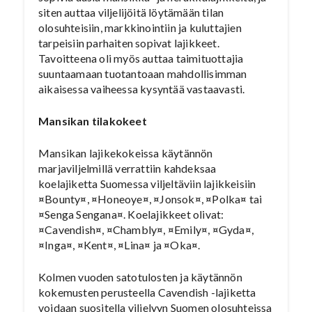
siten auttaa viljelijöitä löytämään tilan
olosuhteisiin, markkinointiin ja kuluttajien
tarpeisiin parhaiten sopivat lajikkeet.
Tavoitteena oli myös auttaa taimituottajia
suuntaamaan tuotantoaan mahdollisimman
aikaisessa vaiheessa kysyntää vastaavasti.
Mansikan tilakokeet
Mansikan lajikekokeissa käytännön
marjaviljelmillä verrattiin kahdeksaa
koelajiketta Suomessa viljeltäviin lajikkeisiin
¤Bounty¤, ¤Honeoye¤, ¤Jonsok¤, ¤Polka¤ tai
¤Senga Sengana¤. Koelajikkeet olivat:
¤Cavendish¤, ¤Chambly¤, ¤Emily¤, ¤Gyda¤,
¤Inga¤, ¤Kent¤, ¤Lina¤ ja ¤Oka¤.
Kolmen vuoden satotulosten ja käytännön
kokemusten perusteella Cavendish -lajiketta
voidaan suositella viljelyyn Suomen olosuhteissa