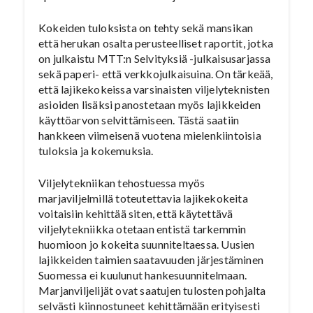
Kokeiden tuloksista on tehty sekä mansikan
että herukan osalta perusteelliset raportit, jotka
on julkaistu MTT:n Selvityksiä -julkaisusarjassa
sekä paperi- että verkkojulkaisuina. On tärkeää,
että lajikekokeissa varsinaisten viljelyteknisten
asioiden lisäksi panostetaan myös lajikkeiden
käyttöarvon selvittämiseen. Tästä saatiin
hankkeen viimeisenä vuotena mielenkiintoisia
tuloksia ja kokemuksia.
Viljelytekniikan tehostuessa myös
marjaviljelmillä toteutettavia lajikekokeita
voitaisiin kehittää siten, että käytettävä
viljelytekniikka otetaan entistä tarkemmin
huomioon jo kokeita suunniteltaessa. Uusien
lajikkeiden taimien saatavuuden järjestäminen
Suomessa ei kuulunut hankesuunnitelmaan.
Marjanviljelijät ovat saatujen tulosten pohjalta
selvästi kiinnostuneet kehittämään erityisesti