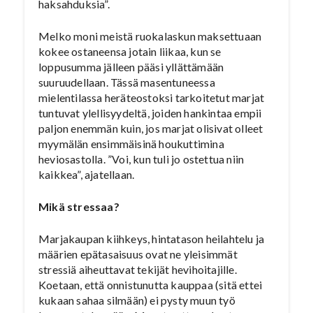
haksahduksia”.
Melko moni meistä ruokalaskun maksettuaan
kokee ostaneensa jotain liikaa, kun se
loppusumma jälleen pääsi yllättämään
suuruudellaan. Tässä masentuneessa
mielentilassa heräteostoksi tarkoitetut marjat
tuntuvat ylellisyydeltä, joiden hankintaa empii
paljon enemmän kuin, jos marjat olisivat olleet
myymälän ensimmäisinä houkuttimina
heviosastolla. ”Voi, kun tuli jo ostettua niin
kaikkea”, ajatellaan.
Mikä stressaa?
Marjakaupan kiihkeys, hintatason heilahtelu ja
määrien epätasaisuus ovat ne yleisimmät
stressiä aiheuttavat tekijät hevihoitajille.
Koetaan, että onnistunutta kauppaa (sitä ettei
kukaan sahaa silmään) ei pysty muun työ