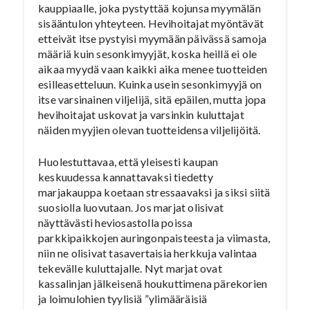
kauppiaalle, joka pystyttää kojunsa myymälän
sisääntulon yhteyteen. Hevihoitajat myöntävät
etteivät itse pystyisi myymään päivässä samoja
määriä kuin sesonkimyyjät, koska heillä ei ole
aikaa myydä vaan kaikki aika menee tuotteiden
esilleasetteluun. Kuinka usein sesonkimyyjä on
itse varsinainen viljelijä, sitä epäilen, mutta jopa
hevihoitajat uskovat ja varsinkin kuluttajat
näiden myyjien olevan tuotteidensa viljelijöitä.
Huolestuttavaa, että yleisesti kaupan
keskuudessa kannattavaksi tiedetty
marjakauppa koetaan stressaavaksi ja siksi siitä
suosiolla luovutaan. Jos marjat olisivat
näyttävästi heviosastolla poissa
parkkipaikkojen auringonpaisteesta ja viimasta,
niin ne olisivat tasavertaisia herkkuja valintaa
tekevälle kuluttajalle. Nyt marjat ovat
kassalinjan jälkeisenä houkuttimena pärekorien
ja loimulohien tyylisiä ”ylimääräisiä