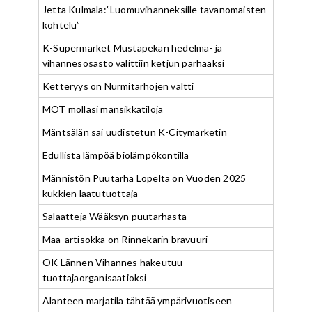
Jetta Kulmala:”Luomuvihanneksille tavanomaisten
kohtelu”
K-Supermarket Mustapekan hedelmä- ja
vihannesosasto valittiin ketjun parhaaksi
Ketteryys on Nurmitarhojen valtti
MOT mollasi mansikkatiloja
Mäntsälän sai uudistetun K-Citymarketin
Edullista lämpöä biolämpökontilla
Männistön Puutarha Lopelta on Vuoden 2025
kukkien laatutuottaja
Salaatteja Wääksyn puutarhasta
Maa-artisokka on Rinnekarin bravuuri
OK Lännen Vihannes hakeutuu
tuottajaorganisaatioksi
Alanteen marjatila tähtää ympärivuotiseen