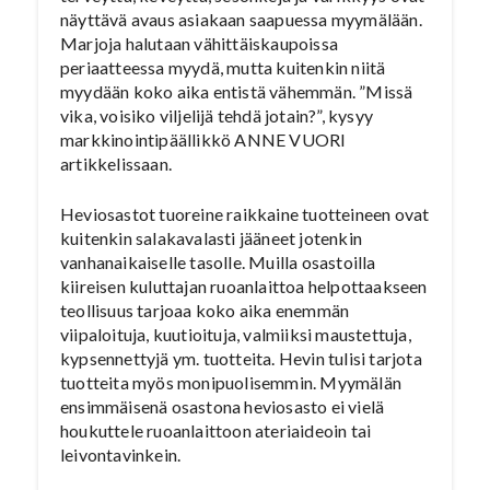
näyttävä avaus asiakaan saapuessa myymälään.
Marjoja halutaan vähittäiskaupoissa
periaatteessa myydä, mutta kuitenkin niitä
myydään koko aika entistä vähemmän. ”Missä
vika, voisiko viljelijä tehdä jotain?”, kysyy
markkinointipäällikkö ANNE VUORI
artikkelissaan.
Heviosastot tuoreine raikkaine tuotteineen ovat
kuitenkin salakavalasti jääneet jotenkin
vanhanaikaiselle tasolle. Muilla osastoilla
kiireisen kuluttajan ruoanlaittoa helpottaakseen
teollisuus tarjoaa koko aika enemmän
viipaloituja, kuutioituja, valmiiksi maustettuja,
kypsennettyjä ym. tuotteita. Hevin tulisi tarjota
tuotteita myös monipuolisemmin. Myymälän
ensimmäisenä osastona heviosasto ei vielä
houkuttele ruoanlaittoon ateriaideoin tai
leivontavinkein.