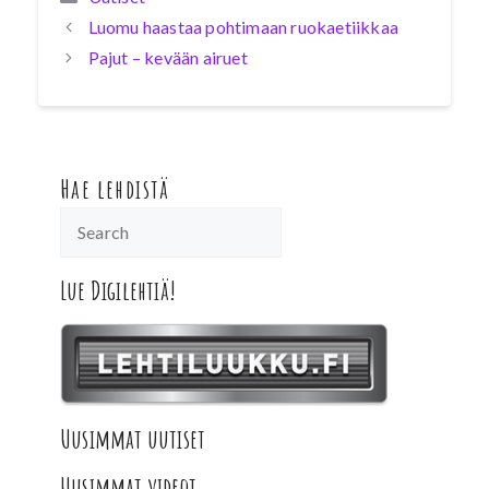
Luomu haastaa pohtimaan ruokaetiikkaa
Pajut – kevään airuet
Hae lehdistä
Lue Digilehtiä!
Uusimmat uutiset
Uusimmat videot