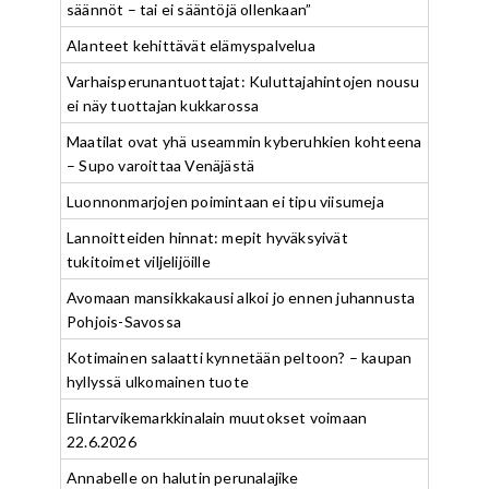
säännöt – tai ei sääntöjä ollenkaan”
Alanteet kehittävät elämyspalvelua
Varhaisperunantuottajat: Kuluttajahintojen nousu
ei näy tuottajan kukkarossa
Maatilat ovat yhä useammin kyberuhkien kohteena
– Supo varoittaa Venäjästä
Luonnonmarjojen poimintaan ei tipu viisumeja
Lannoitteiden hinnat: mepit hyväksyivät
tukitoimet viljelijöille
Avomaan mansikkakausi alkoi jo ennen juhannusta
Pohjois-Savossa
Kotimainen salaatti kynnetään peltoon? – kaupan
hyllyssä ulkomainen tuote
Elintarvikemarkkinalain muutokset voimaan
22.6.2026
Annabelle on halutin perunalajike