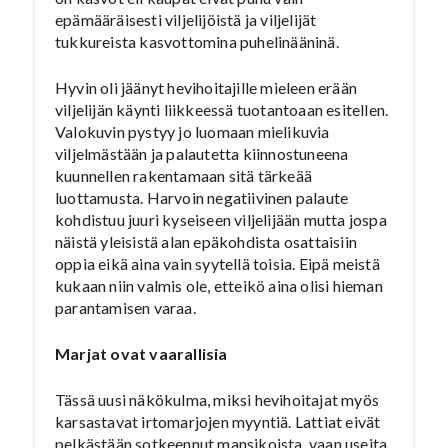
epämääräisesti viljelijöistä ja viljelijät
tukkureista kasvottomina puhelinääninä.
Hyvin oli jäänyt hevihoitajille mieleen erään
viljelijän käynti liikkeessä tuotantoaan esitellen.
Valokuvin pystyy jo luomaan mielikuvia
viljelmästään ja palautetta kiinnostuneena
kuunnellen rakentamaan sitä tärkeää
luottamusta. Harvoin negatiivinen palaute
kohdistuu juuri kyseiseen viljelijään mutta jospa
näistä yleisistä alan epäkohdista osattaisiin
oppia eikä aina vain syytellä toisia. Eipä meistä
kukaan niin valmis ole, etteikö aina olisi hieman
parantamisen varaa.
Marjat ovat vaarallisia
Tässä uusi näkökulma, miksi hevihoitajat myös
karsastavat irtomarjojen myyntiä. Lattiat eivät
pelkästään sotkeennut mansikoista, vaan useita