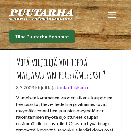
Siirry
sisältöön
Val
Tilaa Puutarha-Sanomat
Mitä viljelijä voi tehdä
marjakaupan piristämiseksi ?
8.3.2003
kirjoittaja
Jouko Tikkanen
Viimeisen kymmenen vuoden aikana kauppojen
heviosastot (hevi= hedelmä ja vihannes) ovat
myymäläremonttien ja uusien myymälöiden
rakentamisen myötä sijoittuneet kaupan
ensimmäisiksi osastoiksi. Osaston hyvä imago;
terveyttä, keveyttä, sesonkeja ja värikkyys ovat