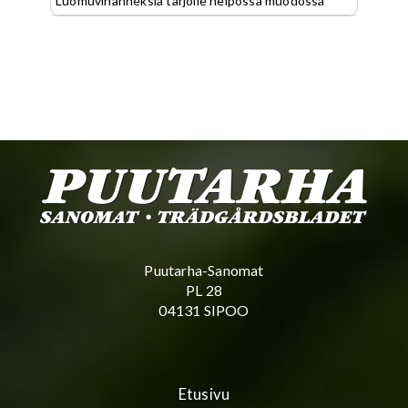
Luomuvihanneksia tarjolle helpossa muodossa
Puutarha-Sanomat
PL 28
04131 SIPOO
Etusivu