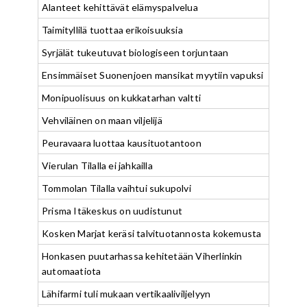
Alanteet kehittävät elämyspalvelua
Taimityllilä tuottaa erikoisuuksia
Syrjälät tukeutuvat biologiseen torjuntaan
Ensimmäiset Suonenjoen mansikat myytiin vapuksi
Monipuolisuus on kukkatarhan valtti
Vehviläinen on maan viljelijä
Peuravaara luottaa kausituotantoon
Vierulan Tilalla ei jahkailla
Tommolan Tilalla vaihtui sukupolvi
Prisma Itäkeskus on uudistunut
Kosken Marjat keräsi talvituotannosta kokemusta
Honkasen puutarhassa kehitetään Viherlinkin
automaatiota
Lähifarmi tuli mukaan vertikaaliviljelyyn