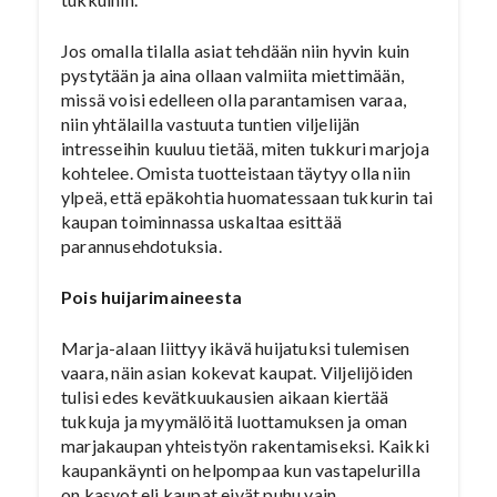
Jos omalla tilalla asiat tehdään niin hyvin kuin
pystytään ja aina ollaan valmiita miettimään,
missä voisi edelleen olla parantamisen varaa,
niin yhtälailla vastuuta tuntien viljelijän
intresseihin kuuluu tietää, miten tukkuri marjoja
kohtelee. Omista tuotteistaan täytyy olla niin
ylpeä, että epäkohtia huomatessaan tukkurin tai
kaupan toiminnassa uskaltaa esittää
parannusehdotuksia.
Pois huijarimaineesta
Marja-alaan liittyy ikävä huijatuksi tulemisen
vaara, näin asian kokevat kaupat. Viljelijöiden
tulisi edes kevätkuukausien aikaan kiertää
tukkuja ja myymälöitä luottamuksen ja oman
marjakaupan yhteistyön rakentamiseksi. Kaikki
kaupankäynti on helpompaa kun vastapelurilla
on kasvot eli kaupat eivät puhu vain