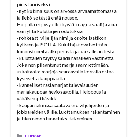
piristämiseksi
· nyt kotimaisuus on arvossa arvaamattomassa
ja liekö se tästä enää nousee.
Huipulla ei pysy ellei hyvää imagoa vaali ja aina
vain ylitä kuluttajien odotuksia.
· rohkeasti viljelijän nimi ja osoite laatikon
kylkeen ja ISOLLA. Kuluttajat ovat erittäin
kiinnostuneita alkuperästä ja paikallisuudesta.
· kuluttajien täytyy saada rahalleen vastinetta.
Jokainen pilaantunut marja saa miettimään,
uskaltaako marjoja seuraavalla kerralla ostaa
kyseiseltä kauppiaalta.
· kannelliset rasiamarjat tulevaisuuden
marjakauppaa heviosastoilla. Helppous ja
vähäisempi hävikki.
· kaupan silmissä saatava ero viljelijöiden ja
jobbareiden välille. Luottamuksen rakentaminen
ja tilan nimen tunnetuksi tekeminen.
Kategoriat
Uutiset