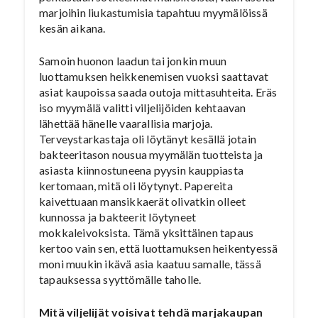
marjoihin liukastumisia tapahtuu myymälöissä
kesän aikana.
Samoin huonon laadun tai jonkin muun
luottamuksen heikkenemisen vuoksi saattavat
asiat kaupoissa saada outoja mittasuhteita. Eräs
iso myymälä valitti viljelijöiden kehtaavan
lähettää hänelle vaarallisia marjoja.
Terveystarkastaja oli löytänyt kesällä jotain
bakteeritason nousua myymälän tuotteista ja
asiasta kiinnostuneena pyysin kauppiasta
kertomaan, mitä oli löytynyt. Papereita
kaivettuaan mansikkaerät olivatkin olleet
kunnossa ja bakteerit löytyneet
mokkaleivoksista. Tämä yksittäinen tapaus
kertoo vain sen, että luottamuksen heikentyessä
moni muukin ikävä asia kaatuu samalle, tässä
tapauksessa syyttömälle taholle.
Mitä viljelijät voisivat tehdä marjakaupan