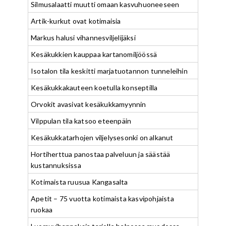
Silmusalaatti muutti omaan kasvuhuoneeseen
Artik-kurkut ovat kotimaisia
Markus halusi vihannesviljelijäksi
Kesäkukkien kauppaa kartanomiljöössä
Isotalon tila keskitti marjatuotannon tunneleihin
Kesäkukkakauteen koetulla konseptilla
Orvokit avasivat kesäkukkamyynnin
Vilppulan tila katsoo eteenpäin
Kesäkukkatarhojen viljelysesonki on alkanut
Hortiherttua panostaa palveluun ja säästää
kustannuksissa
Kotimaista ruusua Kangasalta
Apetit – 75 vuotta kotimaista kasvipohjaista
ruokaa