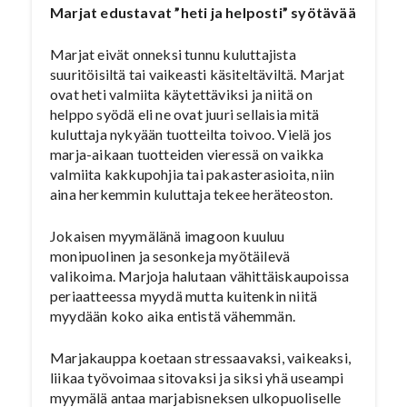
Marjat edustavat ”heti ja helposti” syötävää
Marjat eivät onneksi tunnu kuluttajista
suuritöisiltä tai vaikeasti käsiteltäviltä. Marjat
ovat heti valmiita käytettäviksi ja niitä on
helppo syödä eli ne ovat juuri sellaisia mitä
kuluttaja nykyään tuotteilta toivoo. Vielä jos
marja-aikaan tuotteiden vieressä on vaikka
valmiita kakkupohjia tai pakasterasioita, niin
aina herkemmin kuluttaja tekee heräteoston.
Jokaisen myymälänä imagoon kuuluu
monipuolinen ja sesonkeja myötäilevä
valikoima. Marjoja halutaan vähittäiskaupoissa
periaatteessa myydä mutta kuitenkin niitä
myydään koko aika entistä vähemmän.
Marjakauppa koetaan stressaavaksi, vaikeaksi,
liikaa työvoimaa sitovaksi ja siksi yhä useampi
myymälä antaa marjabisneksen ulkopuoliselle