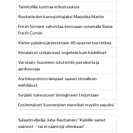
Taimityllilä tuottaa erikoisuuksia
Ruokatiedon kasvujohtajaksi Marjukka Mattio
Fresh Servant vahvistaa kasvuaan ostamalla Bama
Fresh Cutsin
Kielon päivänä järjestetään 60 opastettua retkeä
Kimalaiset ratkaisevat ongelmia kuin kädelliset
Varsinais-Suomeen istutettiin persikoita ja
aprikooseja
Aurinkopuiston lampaat saavat rinnalleen
mehiläiset
Syrjälät tukeutuvat biologiseen torjuntaan
Ensimmäiset Suonenjoen mansikat myytiin vapuksi
Salaatinviljelijä Juha Rautiainen:”Kaikille samat
säännöt – tai ei sääntöjä ollenkaan”