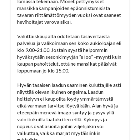
lomassa tekemään. Monet pettymykset
mansikkakampanjoiden epäonnistumisista
tavaran riittämättömyyden vuoksi ovat saaneet
hevihoitajat varovaisiksi.
Vähittäiskaupalta odotetaan tasavertaista
palvelua ja valikoimaan sen koko aukioloajan eli
klo 9.00-21.00. Jostain syystä helpommin
hyväksytään sesonkimyyjän ”ei oo” -myynti kuin
kaupan pahoittelut, että ne mansikat pääsivät
loppumaan jo klo 15.00.
Hyvän tasaisen laadun saaminen kuluttajille asti
näyttää olevan ikuinen ongelma. Laadun
heittelyyn ei kaupoilta löydy ymmärtämystä
eikä varmaan tarvitse löytyäkään. Alan hyvä ja
eteenpäin menevä imago syntyy ja pysyy yllä
vain tiukoilla laatukriteereillä. Kylmyys ja
nopeus ovat asioita joihin viljelijäkin voi
vaikuttaa, vaikka marjat myytäisiinkin
tukkuihin.