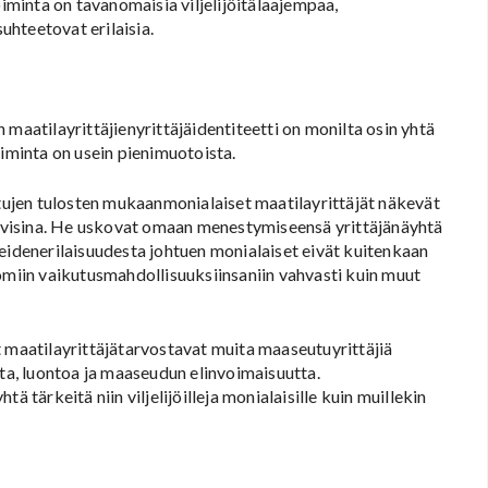
oiminta on tavanomaisia viljelijöitälaajempaa,
hteetovat erilaisia.
maatilayrittäjienyrittäjäidentiteetti on monilta osin yhtä
oiminta on usein pienimuotoista.
ujen tulosten mukaanmonialaiset maatilayrittäjät näkevät
tiivisina. He uskovat omaan menestymiseensä yrittäjänäyhtä
teidenerilaisuudesta johtuen monialaiset eivät kuitenkaan
 omiin vaikutusmahdollisuuksiinsaniin vahvasti kuin muut
t maatilayrittäjätarvostavat muita maaseutuyrittäjiä
a, luontoa ja maaseudun elinvoimaisuutta.
 tärkeitä niin viljelijöilleja monialaisille kuin muillekin