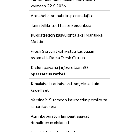
voimaan 22.6.2026
Annabelle on halutin perunalajike
Taimityllilä tuottaa erikoisuuksia
Ruokatiedon kasvujohtajaksi Marjukka
Mattio
Fresh Servant vahvistaa kasvuaan
ostamalla Bama Fresh Cutsin
Kielon päivänä järjestetään 60
opastettua retkeä
Kimalaiset ratkaisevat ongelmia kuin
kädelliset
Varsinais-Suomeen istutettiin persikoita
ja aprikooseja
Aurinkopuiston lampaat saavat
rinnalleen mehiläiset