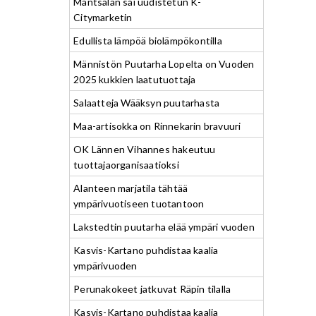
Mäntsälän sai uudistetun K-
Citymarketin
Edullista lämpöä biolämpökontilla
Männistön Puutarha Lopelta on Vuoden
2025 kukkien laatutuottaja
Salaatteja Wääksyn puutarhasta
Maa-artisokka on Rinnekarin bravuuri
OK Lännen Vihannes hakeutuu
tuottajaorganisaatioksi
Alanteen marjatila tähtää
ympärivuotiseen tuotantoon
Lakstedtin puutarha elää ympäri vuoden
Kasvis-Kartano puhdistaa kaalia
ympärivuoden
Perunakokeet jatkuvat Räpin tilalla
Kasvis-Kartano puhdistaa kaalia