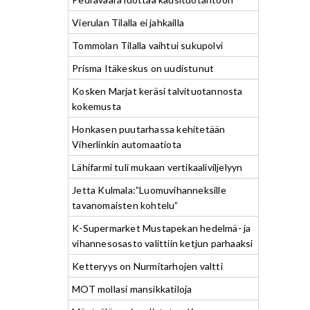
Vierulan Tilalla ei jahkailla
Tommolan Tilalla vaihtui sukupolvi
Prisma Itäkeskus on uudistunut
Kosken Marjat keräsi talvituotannosta
kokemusta
Honkasen puutarhassa kehitetään
Viherlinkin automaatiota
Lähifarmi tuli mukaan vertikaaliviljelyyn
Jetta Kulmala:”Luomuvihanneksille
tavanomaisten kohtelu”
K-Supermarket Mustapekan hedelmä- ja
vihannesosasto valittiin ketjun parhaaksi
Ketteryys on Nurmitarhojen valtti
MOT mollasi mansikkatiloja