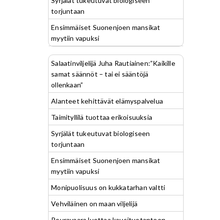
Syrjälät tukeutuvat biologiseen
torjuntaan
Ensimmäiset Suonenjoen mansikat
myytiin vapuksi
Salaatinviljelijä Juha Rautiainen:”Kaikille
samat säännöt – tai ei sääntöjä
ollenkaan”
Alanteet kehittävät elämyspalvelua
Taimityllilä tuottaa erikoisuuksia
Syrjälät tukeutuvat biologiseen
torjuntaan
Ensimmäiset Suonenjoen mansikat
myytiin vapuksi
Monipuolisuus on kukkatarhan valtti
Vehviläinen on maan viljelijä
Peuravaara luottaa kausituotantoon