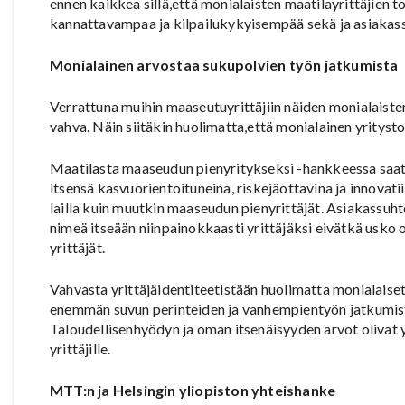
ennen kaikkea sillä,että monialaisten maatilayrittäjien t
kannattavampaa ja kilpailukykyisempää sekä ja asiakassu
Monialainen arvostaa sukupolvien työn jatkumista
Verrattuna muihin maaseutuyrittäjiin näiden monialaisten 
vahva. Näin siitäkin huolimatta,että monialainen yrityst
Maatilasta maaseudun pienyritykseksi -hankkeessa saat
itsensä kasvuorientoituneina, riskejäottavina ja innova
lailla kuin muutkin maaseudun pienyrittäjät. Asiakassuh
nimeä itseään niinpainokkaasti yrittäjäksi eivätkä usko
yrittäjät.
Vahvasta yrittäjäidentiteetistään huolimatta monialaise
enemmän suvun perinteiden ja vanhempientyön jatkumist
Taloudellisenhyödyn ja oman itsenäisyyden arvot olivat yhtä
yrittäjille.
MTT:n ja Helsingin yliopiston yhteishanke