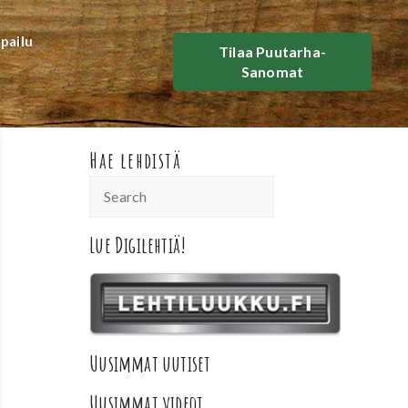
lpailu
Tilaa Puutarha-
Sanomat
Hae lehdistä
Lue Digilehtiä!
Uusimmat uutiset
Uusimmat videot