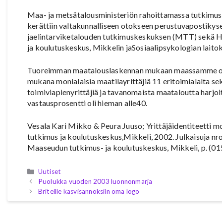
Maa- ja metsätalousministeriön rahoittamassa tutkimu
kerättiin valtakunnalliseen otokseen perustuvapostikys
jaelintarviketalouden tutkimuskeskuksen (MTT) sekä H
ja koulutuskeskus, Mikkelin jaSosiaalipsykologian laito
Tuoreimman maatalouslaskennan mukaan maassamme on n
mukana monialaisia maatilayrittäjiä 11 eritoimialalta s
toimiviapienyrittäjiä ja tavanomaista maataloutta harjoit
vastausprosentti oli hieman alle40.
Vesala Kari Mikko & Peura Juuso; Yrittäjäidentiteetti mo
tutkimus ja koulutuskeskus,Mikkeli, 2002. Julkaisuja nro
Maaseudun tutkimus- ja koulutuskeskus, Mikkeli, p. (015
Kategoriat
Uutiset
Puolukka vuoden 2003 luonnonmarja
Briteille kasvisannoksiin oma logo