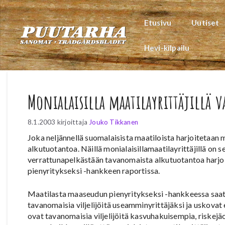
Siirry
sisältöön
Etusivu
Uutiset
Hevi-kilpailu
Monialaisilla maatilayrittäjillä v
8.1.2003
kirjoittaja
Jouko Tikkanen
Joka neljännellä suomalaisista maatiloista harjoitetaa
alkutuotantoa. Näillä monialaisillamaatilayrittäjillä on s
verrattunapelkästään tavanomaista alkutuotantoa harjoit
pienyritykseksi -hankkeen raportissa.
Maatilasta maaseudun pienyritykseksi -hankkeessa saat
tavanomaisia viljelijöitä useamminyrittäjäksi ja usko
ovat tavanomaisia viljelijöitä kasvuhakuisempia, riskejä