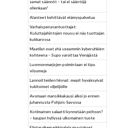
samat säännöt – tai ei sääntöjä
ollenkaan”
Alanteet kehittävät elämyspalvelua
Varhaisperunantuottajat:
Kuluttajahintojen nousu ei näy tuottajan
kukkarossa
Maatilat ovat yhä useammin kyberuhkien
kohteena – Supo varoittaa Venäjästä
Luonnonmarjojen poimintaan ei tipu
viisumeja
Lannoitteiden hinnat: mepit hyväksyivät
tukitoimet viljelijöille
Avomaan mansikkakausi alkoi jo ennen
juhannusta Pohjois-Savossa
Kotimainen salaatti kynnetään peltoon?
– kaupan hyllyssä ulkomainen tuote
Elintarvikemarkkinalain muutokset