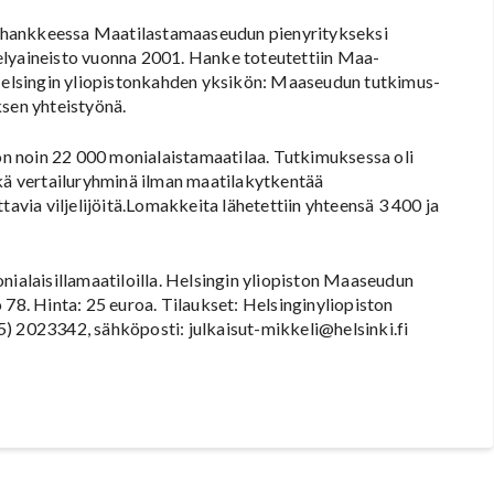
shankkeessa Maatilastamaaseudun pienyritykseksi
elyaineisto vuonna 2001. Hanke toteutettiin Maa-
elsingin yliopistonkahden yksikön: Maaseudun tutkimus-
ksen yhteistyönä.
oin 22 000 monialaistamaatilaa. Tutkimuksessa oli
ekä vertailuryhminä ilman maatilakytkentää
tavia viljelijöitä.Lomakkeita lähetettiin yhteensä 3 400 ja
nialaisillamaatiloilla. Helsingin yliopiston Maaseudun
 78. Hinta: 25 euroa. Tilaukset: Helsinginyliopiston
) 2023342, sähköposti: julkaisut-mikkeli@helsinki.fi