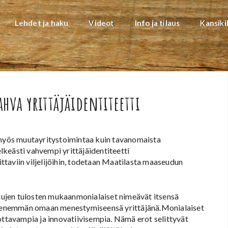
Lehdet ja haku
Videot
Info ja tilaus
Kansiki
ahva yrittäjäidentiteetti
n myös muutayritystoimintaa kuin tavanomaista
elkeästi vahvempi yrittäjäidentiteetti
taviin viljelijöihin, todetaan Maatilasta maaseudun
ujen tulosten mukaanmonialaiset nimeävät itsensä
vat enemmän omaan menestymiseensä yrittäjänä.Monialaiset
ottavampia ja innovatiivisempia. Nämä erot selittyvät