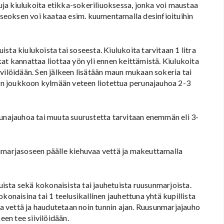
ja kiulukoita etikka-sokeriliuoksessa, jonka voi maustaa
n seoksen voi kaataa esim. kuumentamalla desinfioituihin
ista kiulukoista tai soseesta. Kiulukoita tarvitaan 1 litra
ukat kannattaa liottaa yön yli ennen keittämistä. Kiulukoita
vilöidään. Sen jälkeen lisätään maun mukaan sokeria tai
taen joukkoon kylmään veteen liotettua perunajauhoa 2-3
unajauhoa tai muuta suurustetta tarvitaan enemmän eli 3-
umarjasoseen päälle kiehuvaa vettä ja makeuttamalla
uista sekä kokonaisista tai jauhetuista ruusunmarjoista.
konaisina tai 1 teelusikallinen jauhettuna yhtä kupillista
 vettä ja haudutetaan noin tunnin ajan. Ruusunmarjajauho
een tee siivilöidään.