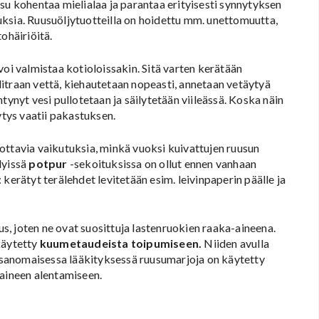
su kohentaa mielialaa ja parantaa erityisesti synnytyksen
ksia. Ruusuöljytuotteilla on hoidettu mm. unettomuutta,
ohäiriöitä.
voi valmistaa kotioloissakin. Sitä varten kerätään
a litraan vettä, kiehautetaan nopeasti, annetaan vetäytyä
tynyt vesi pullotetaan ja säilytetään viileässä. Koska näin
ytys vaatii pakastuksen.
ottavia vaikutuksia, minkä vuoksi kuivattujen ruusun
hdyissä
potpur
-sekoituksissa on ollut ennen vanhaan
kerätyt terälehdet levitetään esim. leivinpaperin päälle ja
tus, joten ne ovat suosittuja lastenruokien raaka-aineena.
käytetty
kuumetaudeista toipumiseen.
Niiden avulla
sanomaisessa lääkityksessä ruusumarjoja on käytetty
paineen alentamiseen.