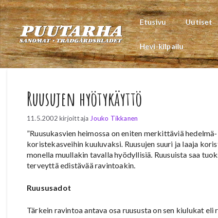
Siirry
sisältöön
Etusivu
Uutiset
Hevi-kilpailu
Ruusujen hyötykäyttö
11.5.2002
kirjoittaja
Jouko Tikkanen
”Ruusukasvien heimossa on eniten merkittäviä hedelmä- j
koristekasveihin kuuluvaksi. Ruusujen suuri ja laaja koris
monella muullakin tavalla hyödyllisiä. Ruusuista saa tuok
terveyttä edistävää ravintoakin.
Ruususadot
Tärkein ravintoa antava osa ruususta on sen kiulukat eli 