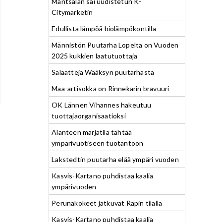
Mäntsälän sai uudistetun K-
Citymarketin
Edullista lämpöä biolämpökontilla
Männistön Puutarha Lopelta on Vuoden
2025 kukkien laatutuottaja
Salaatteja Wääksyn puutarhasta
Maa-artisokka on Rinnekarin bravuuri
OK Lännen Vihannes hakeutuu
tuottajaorganisaatioksi
Alanteen marjatila tähtää
ympärivuotiseen tuotantoon
Lakstedtin puutarha elää ympäri vuoden
Kasvis-Kartano puhdistaa kaalia
ympärivuoden
Perunakokeet jatkuvat Räpin tilalla
Kasvis-Kartano puhdistaa kaalia