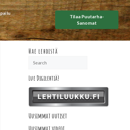
lpailu
Tilaa Puutarha-
Sanomat
Hae lehdistä
Lue Digilehtiä!
Uusimmat uutiset
Uusimmat videot