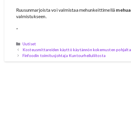
Ruusunmarjoista voi valmistaa mehunkeittimellä
mehua
valmistukseen.
”
Kategoriat
Uutiset
Kosteusmittareiden käyttö käytännön kokemusten pohjalta
Finfoodin toimitusjohtaja Kuntourheiluliitosta