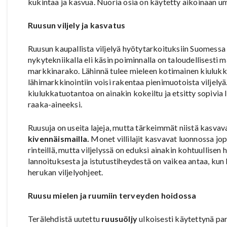
kukintaa ja kasvua. Nuoria osia on käytetty aikoinaan u
Ruusun viljely ja kasvatus
Ruusun kaupallista viljelyä hyötytarkoituksiin Suomessa 
nykytekniikalla eli käsin poiminnalla on taloudellisesti
markkinarako. Lähinnä tulee mieleen kotimainen kiulukk
lähimarkkinointiin voisi rakentaa pienimuotoista viljely
kiulukkatuotantoa on ainakin kokeiltu ja etsitty sopivia l
raaka-aineeksi.
Ruusuja on useita lajeja, mutta tärkeimmät niistä kasvav
kivennäismailla.
Monet villilajit kasvavat luonnossa jopa
rinteillä, mutta viljelyssä on eduksi ainakin kohtuullis
lannoituksesta ja istutustiheydestä on vaikea antaa, kun
herukan viljelyohjeet.
Ruusu mielen ja ruumiin terveyden hoidossa
Terälehdistä uutettu
ruusuöljy
ulkoisesti käytettynä par