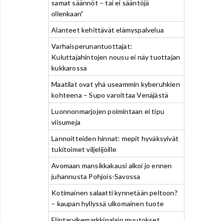
samat säännöt – tai ei sääntöjä
ollenkaan”
Alanteet kehittävät elämyspalvelua
Varhaisperunantuottajat:
Kuluttajahintojen nousu ei näy tuottajan
kukkarossa
Maatilat ovat yhä useammin kyberuhkien
kohteena – Supo varoittaa Venäjästä
Luonnonmarjojen poimintaan ei tipu
viisumeja
Lannoitteiden hinnat: mepit hyväksyivät
tukitoimet viljelijöille
Avomaan mansikkakausi alkoi jo ennen
juhannusta Pohjois-Savossa
Kotimainen salaatti kynnetään peltoon?
– kaupan hyllyssä ulkomainen tuote
Elintarvikemarkkinalain muutokset