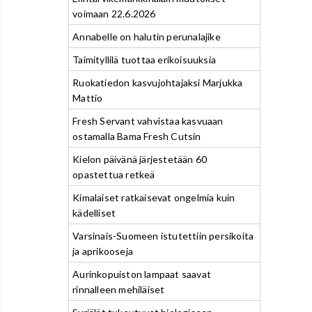
voimaan 22.6.2026
Annabelle on halutin perunalajike
Taimityllilä tuottaa erikoisuuksia
Ruokatiedon kasvujohtajaksi Marjukka
Mattio
Fresh Servant vahvistaa kasvuaan
ostamalla Bama Fresh Cutsin
Kielon päivänä järjestetään 60
opastettua retkeä
Kimalaiset ratkaisevat ongelmia kuin
kädelliset
Varsinais-Suomeen istutettiin persikoita
ja aprikooseja
Aurinkopuiston lampaat saavat
rinnalleen mehiläiset