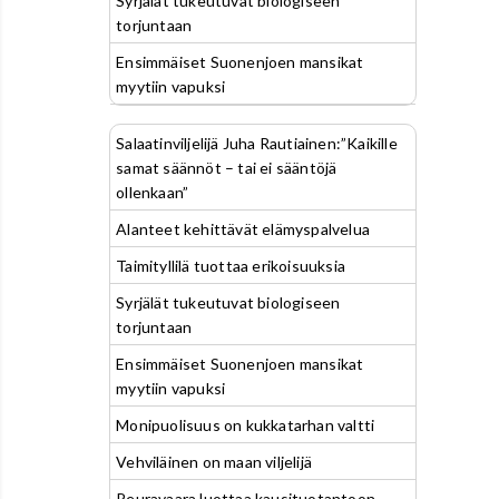
Syrjälät tukeutuvat biologiseen
torjuntaan
Ensimmäiset Suonenjoen mansikat
myytiin vapuksi
Salaatinviljelijä Juha Rautiainen:”Kaikille
samat säännöt – tai ei sääntöjä
ollenkaan”
Alanteet kehittävät elämyspalvelua
Taimityllilä tuottaa erikoisuuksia
Syrjälät tukeutuvat biologiseen
torjuntaan
Ensimmäiset Suonenjoen mansikat
myytiin vapuksi
Monipuolisuus on kukkatarhan valtti
Vehviläinen on maan viljelijä
Peuravaara luottaa kausituotantoon