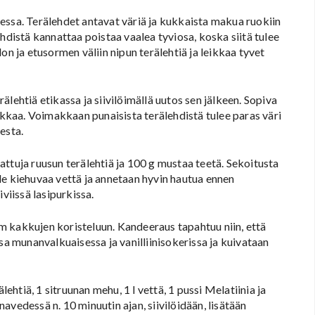
essa. Terälehdet antavat väriä ja kukkaista makua ruokiin
hdistä kannattaa poistaa vaalea tyviosa, koska siitä tulee
on ja etusormen väliin nipun terälehtiä ja leikkaa tyvet
älehtiä etikassa ja siivilöimällä uutos sen jälkeen. Sopiva
tikkaa. Voimakkaan punaisista terälehdistä tulee paras väri
esta.
attuja ruusun terälehtiä ja 100 g mustaa teetä. Sekoitusta
le kiehuvaa vettä ja annetaan hyvin hautua ennen
viissä lasipurkissa.
m kakkujen koristeluun. Kandeeraus tapahtuu niin, että
sa munanvalkuaisessa ja vanilliinisokerissa ja kuivataan
ehtiä, 1 sitruunan mehu, 1 l vettä, 1 pussi Melatiinia ja
vedessä n. 10 minuutin ajan, siivilöidään, lisätään