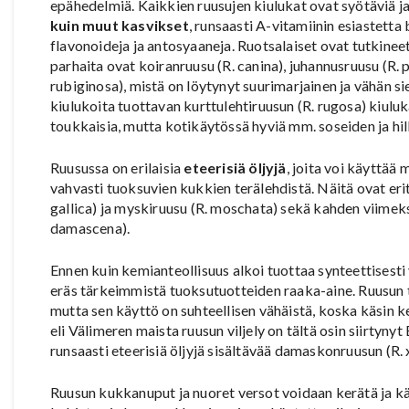
epähedelmiä. Kaikkien ruusujen kiulukat ovat syötäviä ja 
kuin muut kasvikset
, runsaasti A-vitamiinin esiastetta
flavonoideja ja antosyaaneja. Ruotsalaiset ovat tutkinee
parhaita ovat koiranruusu (R. canina), juhannusruusu (R. p
rubiginosa), mistä on löytynyt suurimarjainen ja vähän si
kiulukoita tuottavan kurttulehtiruusun (R. rugosa) kiulu
toukkaisia, mutta kotikäytössä hyviä mm. soseiden ja hil
Ruusussa on erilaisia
eteerisiä öljyjä
, joita voi käyttää
vahvasti tuoksuvien kukkien terälehdistä. Näitä ovat erit
gallica) ja myskiruusu (R. moschata) sekä kahden viimek
damascena).
Ennen kuin kemianteollisuus alkoi tuottaa synteettisesti 
eräs tärkeimmistä tuoksutuotteiden raaka-aine. Ruusun t
mutta sen käyttö on suhteellisen vähäistä, koska käsin ke
eli Välimeren maista ruusun viljely on tältä osin siirtyny
runsaasti eteerisiä öljyjä sisältävää damaskonruusun (R.
Ruusun kukkanuput ja nuoret versot voidaan kerätä ja kä