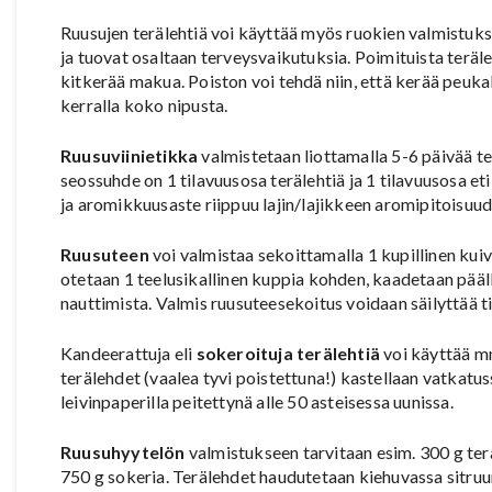
Ruusujen terälehtiä voi käyttää myös ruokien valmistuks
ja tuovat osaltaan terveysvaikutuksia. Poimituista teräle
kitkerää makua. Poiston voi tehdä niin, että kerää peukal
kerralla koko nipusta.
Ruusuviinietikka
valmistetaan liottamalla 5-6 päivää ter
seossuhde on 1 tilavuusosa terälehtiä ja 1 tilavuusosa e
ja aromikkuusaste riippuu lajin/lajikkeen aromipitoisuud
Ruusuteen
voi valmistaa sekoittamalla 1 kupillinen kuiv
otetaan 1 teelusikallinen kuppia kohden, kaadetaan pääl
nauttimista. Valmis ruusuteesekoitus voidaan säilyttää tii
Kandeerattuja eli
sokeroituja terälehtiä
voi käyttää m
terälehdet (vaalea tyvi poistettuna!) kastellaan vatkatus
leivinpaperilla peitettynä alle 50 asteisessa uunissa.
Ruusuhyytelön
valmistukseen tarvitaan esim. 300 g teräl
750 g sokeria. Terälehdet haudutetaan kiehuvassa sitruuna