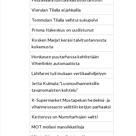
Vierulan Tilalla ei jahkailla
Tommolan Tilalla vaihtui sukupolvi
Prisma Itäkeskus on uudistunut
Kosken Marjat keräsi talvituotannosta
kokemusta
Honkasen puutarhassa kehitetään
Viherlinkin automaatiota
Lähifarmi tuli mukaan vertikaaliviljelyyn
Jetta Kulmala:”Luomuvihanneksille
tavanomaisten kohtelu”
K-Supermarket Mustapekan hedelmä- ja
vihannesosasto valittiin ketjun parhaaksi
Ketteryys on Nurmitarhojen valtti
MOT mollasi mansikkatiloja