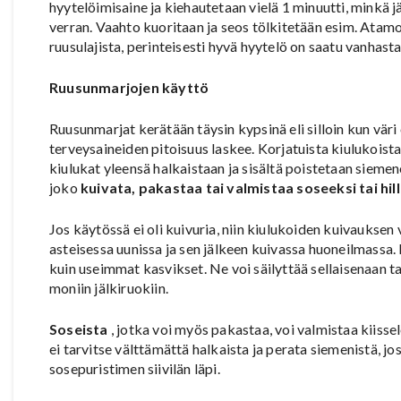
hyytelöimisaine ja kiehautetaan vielä 1 minuutti, minkä j
verran. Vaahto kuoritaan ja seos tölkitetään esim. Atamon
ruusulajista, perinteisesti hyvä hyytelö on saatu vanhasta
Ruusunmarjojen käyttö
Ruusunmarjat kerätään täysin kypsinä eli silloin kun vär
terveysaineiden pitoisuus laskee. Korjatuista kiulukoista
kiulukat yleensä halkaistaan ja sisältä poistetaan siemen
joko
kuivata, pakastaa tai valmistaa soseeksi tai hill
Jos käytössä ei oli kuivuria, niin kiulukoiden kuivauksen vo
asteisessa uunissa ja sen jälkeen kuivassa huoneilmass
kuin useimmat kasvikset. Ne voi säilyttää sellaisenaan ta
moniin jälkiruokiin.
Soseista
, jotka voi myös pakastaa, voi valmistaa kiissel
ei tarvitse välttämättä halkaista ja perata siemenistä, j
sosepuristimen siivilän läpi.