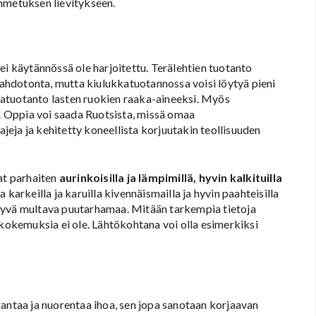
mmetuksen lievitykseen.
ei käytännössä ole harjoitettu. Terälehtien tuotanto
 mahdotonta, mutta kiulukkatuotannossa voisi löytyä pieni
atuotanto lasten ruokien raaka-aineeksi. Myös
ä. Oppia voi saada Ruotsista, missä omaa
ajeja ja kehitetty koneellista korjuutakin teollisuuden
at parhaiten
aurinkoisilla ja lämpimillä, hyvin kalkituilla
 karkeilla ja karuilla kivennäismailla ja hyvin paahteisilla
en hyvä multava puutarhamaa. Mitään tarkempia tietoja
 kokemuksia ei ole. Lähtökohtana voi olla esimerkiksi
antaa ja nuorentaa ihoa, sen jopa sanotaan korjaavan