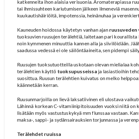
katkenneita ihon alaisia verisuonia. Aromaterapiassa ruu
tai ihmissuhteen kariutumisen jälkeen ilmeneviä masennu
kuukautishäiriöitä, impotenssia, heinänuhaa ja verenkiert
Kauneuden hoidossa käytetyn vanhan ajan
ruusuveden
tuoksuvien ruusujen terälehtiä, laitetaan pari kourallist
noin kymmenen minuuttia kannen alla ja siivilöidään. Jääh
saadussa vedessä ei ole säilöntäaineita, sen pidempi säil
Ruusujen tuoksutuotteilla uskotaan olevan mielialaa koh
terälehtien käyttö
tuoksupusseissa
ja lasiastioihin te
suosittua. Ruusun terälehtien kuivatus on melko helppoa: 
käännetään kerran.
Ruusunmarjoilla on lievä laksatiivinen eli ulostava vaiku
Lähinnä korkean C-vitamiinipitoisuuden vuoksi niitä on 
lisätään myös vastustuskykyä mm flunssaa vastaan. Kan
maksa-, sappi- ja sydänsairauksien torjunnassa ja veren
Terälehdet ruuissa