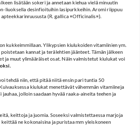
älkeen lisätään sokeri ja annetaan kiehua vielä minuutin
-liuoksella desinfioituihin lasipurkkeihin. Aromi riippuu
 apteekkarinruususta (R. gallica ¤Officinalis¤).
i on kukkeimmillaan. Ylikypsien kiulukoiden vitamiinien ym.
 poistetaan kannat ja terälehtien jäänteet. Tämän jälkeen
et ja muut ylimääräiset osat. Näin valmistetut kiulukat voi
oksi.
i tehdä niin, että pitää niitä ensin pari tuntia 50
a. Kuivauksessa kiulukat menettävät vähemmän vitamiineja
i jauhaa, jolloin saadaan hyvää raaka-aineita teehen ja
eitä, keittoja ja juomia. Soseeksi valmistettaessa marjoja
os keittää ne kokonaisina ja puristaa mm yleiskoneen