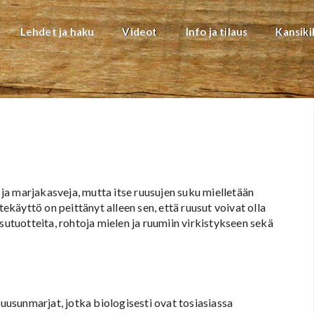
Lehdet ja haku
Videot
Info ja tilaus
Kansiki
a marjakasveja, mutta itse ruusujen suku mielletään
tekäyttö on peittänyt alleen sen, että ruusut voivat olla
sutuotteita, rohtoja mielen ja ruumiin virkistykseen sekä
ruusunmarjat, jotka biologisesti ovat tosiasiassa