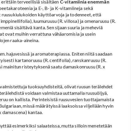
erittäin terveellisiä sisältäen
C-vitamiinia enemmän
 beetakaroteenia ja E-, B- ja K-vitamiineja sekä
t ruusukiulukoiden käyttöarvoja ja todenneet, että
imppinellifolia), luumuruusu (R. villosa) ja omenaruusu (R.
emeniä sisältävä kanta. Sen sijaan suuria ja meheviä
kat ovat muihin verrattuna vähäaromisia ja usein
lojen raaka-aineina.
 mm. hajuvesissä ja aromaterapiassa. Eniten niitä saadaan
yisesti kartanoruusu (R. centifolia), ranskanruusu (R.
si mainitun risteytyksenä saatu damaskonruusu (R. x
valmistettuja tuoksuyhdisteitä, olivat ruusun terälehdet
erälehdistä voidaan valmistaa uuttamalla ruusuöljyä,
ruu on kallista. Perinteisistä ruusuvesien tuottajamaista
t Bulgariaan, missä määrätyissä laaksoissa viljellään hyvin
 x damascena) kantaa.
yttää esimerkiksi salaateissa, mutta silloin menetetään