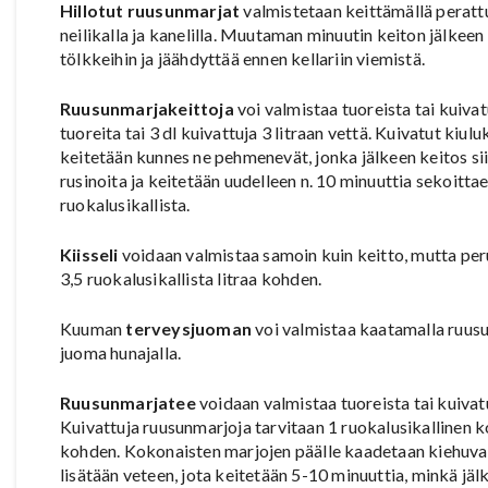
Hillotut ruusunmarjat
valmistetaan keittämällä perattu
neilikalla ja kanelilla. Muutaman minuutin keiton jälkee
tölkkeihin ja jäähdyttää ennen kellariin viemistä.
Ruusunmarjakeittoja
voi valmistaa tuoreista tai kuivatu
tuoreita tai 3 dl kuivattuja 3 litraan vettä. Kuivatut kiul
keitetään kunnes ne pehmenevät, jonka jälkeen keitos sii
rusinoita ja keitetään uudelleen n. 10 minuuttia sekoit
ruokalusikallista.
Kiisseli
voidaan valmistaa samoin kuin keitto, mutta per
3,5 ruokalusikallista litraa kohden.
Kuuman
terveysjuoman
voi valmistaa kaatamalla ruus
juoma hunajalla.
Ruusunmarjatee
voidaan valmistaa tuoreista tai kuivat
Kuivattuja ruusunmarjoja tarvitaan 1 ruokalusikallinen ko
kohden. Kokonaisten marjojen päälle kaadetaan kiehuvaa
lisätään veteen, jota keitetään 5-10 minuuttia, minkä jälk