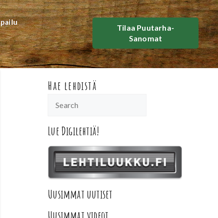
lpailu
Tilaa Puutarha-
Sanomat
Hae lehdistä
Lue Digilehtiä!
Uusimmat uutiset
Uusimmat videot