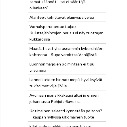
samat säännöt – tai ei sääntöjä
ollenkaan”
Alanteet kehittävät elämyspalvelua
Varhaisperunantuottajat:
Kuluttajahintojen nousu ei näy tuottajan
kukkarossa
Maatilat ovat yhä useammin kyberuhkien
kohteena – Supo varoittaa Venäjästä
Luonnonmarjojen poimintaan ei tipu
viisumeja
Lannoitteiden hinnat: mepit hyväksyivät
tukitoimet viljelijöille
Avomaan mansikkakausi alkoi jo ennen
juhannusta Pohjois-Savossa
Kotimainen salaatti kynnetään peltoon?
– kaupan hyllyssä ulkomainen tuote
Elintarvikemarkkinalain muutokset