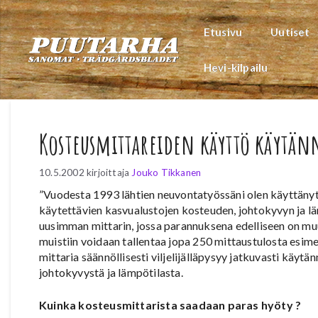
Siirry
sisältöön
Etusivu
Uutiset
Hevi-kilpailu
Kosteusmittareiden käyttö käytä
10.5.2002
kirjoittaja
Jouko Tikkanen
”Vuodesta 1993 lähtien neuvontatyössäni olen käyttäny
käytettävien kasvualustojen kosteuden, johtokyvyn ja l
uusimman mittarin, jossa parannuksena edelliseen on muu
muistiin voidaan tallentaa jopa 250 mittaustulosta esime
mittaria säännöllisesti viljelijälläpysyy jatkuvasti käy
johtokyvystä ja lämpötilasta.
Kuinka kosteusmittarista saadaan paras hyöty ?