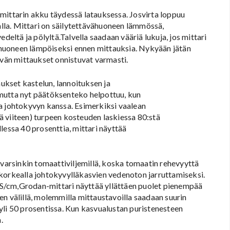
mittarin akku täydessä latauksessa. Josvirta loppuu
malla. Mittari on säilytettävähuoneen lämmössä,
deltä ja pölyltä.Talvella saadaan vääriä lukuja, jos mittari
ä huoneen lämpöiseksi ennen mittauksia. Nykyään jätän
ivän mittaukset onnistuvat varmasti.
kset kastelun, lannoituksen ja
mutta nyt päätöksenteko helpottuu, kun
a johtokyvyn kanssa. Esimerkiksi vaalean
 viiteen) turpeen kosteuden laskiessa 80:stä
lessa 40 prosenttia, mittari näyttää
 varsinkin tomaattiviljemillä, koska tomaatin rehevyyttä
korkealla johtokyvylläkasvien vedenoton jarruttamiseksi.
S/cm,Grodan-mittari näyttää yllättäen puolet pienempää
n välillä, molemmilla mittaustavoilla saadaan suurin
yli 50 prosentissa. Kun kasvualustan puristenesteen
.