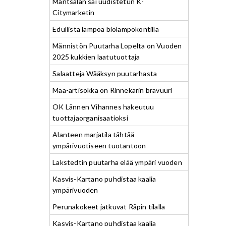
Mäntsälän sai uudistetun K-
Citymarketin
Edullista lämpöä biolämpökontilla
Männistön Puutarha Lopelta on Vuoden
2025 kukkien laatutuottaja
Salaatteja Wääksyn puutarhasta
Maa-artisokka on Rinnekarin bravuuri
OK Lännen Vihannes hakeutuu
tuottajaorganisaatioksi
Alanteen marjatila tähtää
ympärivuotiseen tuotantoon
Lakstedtin puutarha elää ympäri vuoden
Kasvis-Kartano puhdistaa kaalia
ympärivuoden
Perunakokeet jatkuvat Räpin tilalla
Kasvis-Kartano puhdistaa kaalia