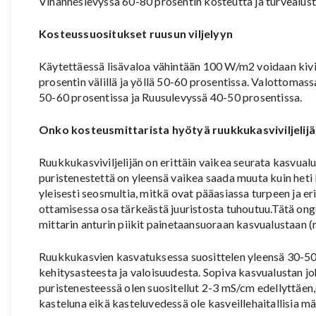
Vihanneslevyssä 60-80 prosentin kosteutta ja turvealust
Kosteussuositukset ruusun viljelyyn
Käytettäessä lisävaloa vähintään 100 W/m2 voidaan kivi
prosentin välillä ja yöllä 50-60 prosentissa. Valottomass
50-60 prosentissa ja Ruusulevyssä 40-50 prosentissa.
Onko kosteusmittarista hyötyä ruukkukasviviljelijäl
Ruukkukasviviljelijän on erittäin vaikea seurata kasvual
puristenestettä on yleensä vaikea saada muuta kuin heti
yleisesti seosmultia, mitkä ovat pääasiassa turpeen ja er
ottamisessa osa tärkeästä juuristosta tuhoutuu.Tätä on
mittarin anturin piikit painetaansuoraan kasvualustaan 
Ruukkukasvien kasvatuksessa suosittelen yleensä 30-50 
kehitysasteesta ja valoisuudesta. Sopiva kasvualustan j
puristenesteessä olen suositellut 2-3 mS/cm edellyttäen
kasteluna eikä kasteluvedessä ole kasveillehaitallisia mä