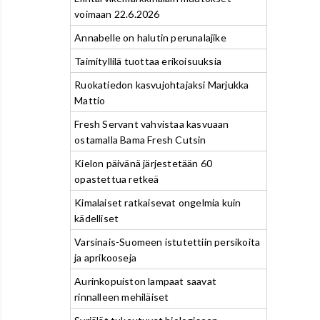
voimaan 22.6.2026
Annabelle on halutin perunalajike
Taimityllilä tuottaa erikoisuuksia
Ruokatiedon kasvujohtajaksi Marjukka
Mattio
Fresh Servant vahvistaa kasvuaan
ostamalla Bama Fresh Cutsin
Kielon päivänä järjestetään 60
opastettua retkeä
Kimalaiset ratkaisevat ongelmia kuin
kädelliset
Varsinais-Suomeen istutettiin persikoita
ja aprikooseja
Aurinkopuiston lampaat saavat
rinnalleen mehiläiset