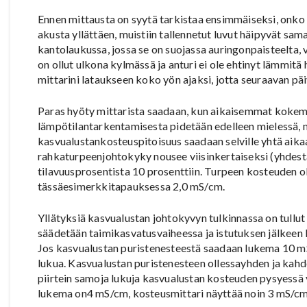
Ennen mittausta on syytä tarkistaa ensimmäiseksi, onko 
akusta yllättäen, muistiin tallennetut luvut häipyvät sa
kantolaukussa, jossa se on suojassa auringonpaisteelta, ve
on ollut ulkona kylmässä ja anturi ei ole ehtinyt lämmit
mittarini lataukseen koko yön ajaksi, jotta seuraavan pä
Paras hyöty mittarista saadaan, kun aikaisemmat kokemu
lämpötilantarkentamisesta pidetään edelleen mielessä, 
kasvualustankosteuspitoisuus saadaan selville yhtä aika
rahkaturpeenjohtokyky nousee viisinkertaiseksi (yhdestä
tilavuusprosentista 10 prosenttiin. Turpeen kosteuden ol
tässäesimerkkitapauksessa 2,0 mS/cm.
Yllätyksiä kasvualustan johtokyvyn tulkinnassa on tullut
säädetään taimikasvatusvaiheessa ja istutuksen jälkeen 
Jos kasvualustan puristenesteestä saadaan lukema 10 m
lukua. Kasvualustan puristenesteen ollessayhden ja kahde
piirtein samoja lukuja kasvualustan kosteuden pysyessä 
lukema on4 mS/cm, kosteusmittari näyttää noin 3 mS/cm