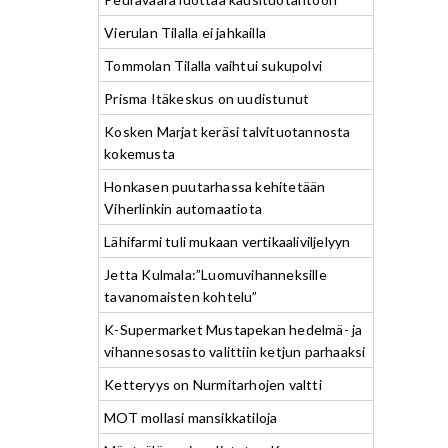
Vierulan Tilalla ei jahkailla
Tommolan Tilalla vaihtui sukupolvi
Prisma Itäkeskus on uudistunut
Kosken Marjat keräsi talvituotannosta
kokemusta
Honkasen puutarhassa kehitetään
Viherlinkin automaatiota
Lähifarmi tuli mukaan vertikaaliviljelyyn
Jetta Kulmala:”Luomuvihanneksille
tavanomaisten kohtelu”
K-Supermarket Mustapekan hedelmä- ja
vihannesosasto valittiin ketjun parhaaksi
Ketteryys on Nurmitarhojen valtti
MOT mollasi mansikkatiloja