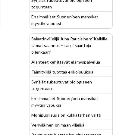
Syrjälät tukeutuvat biologiseen
torjuntaan
Ensimmäiset Suonenjoen mansikat
myytiin vapuksi
Salaatinviljelijä Juha Rautiainen:”Kaikille
samat säännöt – tai ei sääntöjä
ollenkaan”
Alanteet kehittävät elämyspalvelua
Taimityllilä tuottaa erikoisuuksia
Syrjälät tukeutuvat biologiseen
torjuntaan
Ensimmäiset Suonenjoen mansikat
myytiin vapuksi
Monipuolisuus on kukkatarhan valtti
Vehviläinen on maan viljelijä
Peuravaara luottaa kausituotantoon