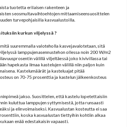
aista tuotetta erilaisen rakenteen ja
laisten seosmultavaihtoehtojen mittaamiseensuosittelen
uden turvepohjaisilla kasvualustoilla.
uksiin kurkun viljelyssä ?
itä suuremmalla valoteholla kasvejavalotetaan, sitä
viljelyssä lamppujenasennustehon ollessa noin 200 W/m2
vuusprosentin välillä viljeltäessä joko kivivillassa tai
n hapekasta ilmaa kastelujen välillä niin paljon kuin
maisena. Kastelumäärät ja kasteluajat pitää
 kosteus on 70-75 prosenttia ja kastelun jälkeenkosteus
ninpimeä jakso. Suosittelen, että kastelu lopetettaisiin
unnin kuluttua lamppujen syttymisestä, jotta runsaasti
äksi ja elinvoimaiseksi. Kasvualustan kosteutta ei saa
senttiin, koska kasvualustan tiettyihin kohtiin alkaa
liikukaan enää edestakaisin vapaasti.