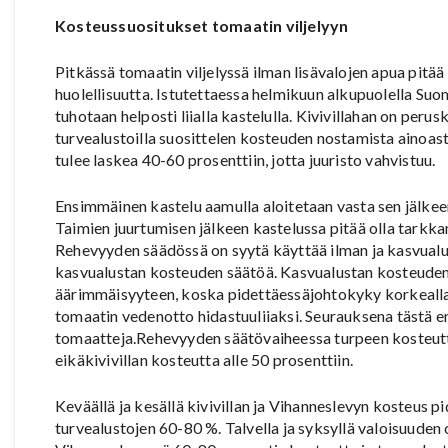
Kosteussuositukset tomaatin viljelyyn
Pitkässä tomaatin viljelyssä ilman lisävalojen apua pitää 
huolellisuutta. Istutettaessa helmikuun alkupuolella Suo
tuhotaan helposti liialla kastelulla. Kivivillahan on peru
turvealustoilla suosittelen kosteuden nostamista ainoas
tulee laskea 40-60 prosenttiin, jotta juuristo vahvistuu.
Ensimmäinen kastelu aamulla aloitetaan vasta sen jälkee
Taimien juurtumisen jälkeen kastelussa pitää olla tarkka
Rehevyyden säädössä on syytä käyttää ilman ja kasvualu
kasvualustan kosteuden säätöä. Kasvualustan kosteuden
äärimmäisyyteen, koska pidettäessäjohtokyky korkealla t
tomaatin vedenotto hidastuuliiaksi. Seurauksena tästä ens
tomaatteja.Rehevyyden säätövaiheessa turpeen kosteutta
eikäkivivillan kosteutta alle 50 prosenttiin.
Keväällä ja kesällä kivivillan ja Vihanneslevyn kosteus 
turvealustojen 60-80 %. Talvella ja syksyllä valoisuuden 