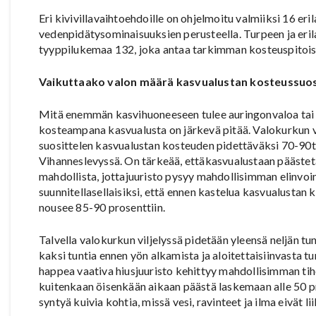
Eri kivivillavaihtoehdoille on ohjelmoitu valmiiksi 16 eril
vedenpidätysominaisuuksien perusteella. Turpeen ja eri
tyyppilukemaa 132, joka antaa tarkimman kosteuspitoisu
Vaikuttaako valon määrä kasvualustan kosteussuosit
Mitä enemmän kasvihuoneeseen tulee auringonvaloa tai m
kosteampana kasvualusta on järkevä pitää. Valokurkun 
suosittelen kasvualustan kosteuden pidettäväksi 70-90tila
Vihanneslevyssä. On tärkeää, ettäkasvualustaan päästetää
mahdollista, jottajuuristo pysyy mahdollisimman elinvoi
suunnitellasellaisiksi, että ennen kastelua kasvualustan
nousee 85-90 prosenttiin.
Talvella valokurkun viljelyssä pidetään yleensä neljän tun
kaksi tuntia ennen yön alkamista ja aloitettaisiinvasta t
happea vaativa hiusjuuristo kehittyy mahdollisimman tihe
kuitenkaan öisenkään aikaan päästä laskemaan alle 50 pro
syntyä kuivia kohtia, missä vesi, ravinteet ja ilma eivät 