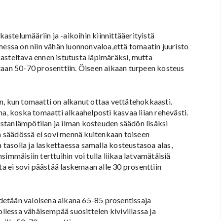
kastelumääriin ja -aikoihin kiinnittääerityistä
messa on niin vähän luonnonvaloa,että tomaatin juuristo
skasteltava ennen istutusta läpimäräksi, mutta
taan 50-70 prosenttiin. Öiseen aikaan turpeen kosteus
n, kun tomaatti on alkanut ottaa vettätehokkaasti.
na, koska tomaatti alkaahelposti kasvaa liian rehevästi.
stanlämpötilan ja ilman kosteuden säädön lisäksi
 säädössä ei sovi mennä kuitenkaan toiseen
asolla ja laskettaessa samalla kosteustasoa alas,
immäisiin terttuihin voi tulla liikaa latvamätäisiä
 ei sovi päästää laskemaan alle 30 prosenttiin
pidetään valoisena aikana 65-85 prosentissaja
ollessa vähäisempää suosittelen kivivillassa ja