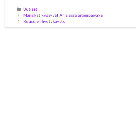
Kategoriat
Uutiset
Mansikat kypsyvät Anjalassa äitienpäiväksi
Ruusujen hyötykäyttö