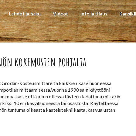
Lehdet ja haku
Videot
Info ja tilaus
Kansiki
nnön kokemusten pohjalta
t Grodan-kosteusmittareita kaikkien kasvihuoneessa
ämpötilan mittaamisessa.Vuonna 1998 sain käyttööni
n muassa se,että akun ollessa täyteen ladattuna mittarin
rkiksi 10 eri kasvihuoneesta tai osastosta. Käytettäessä
tännön tuntuma oikeasta kastelutekniikasta, kasvualustan