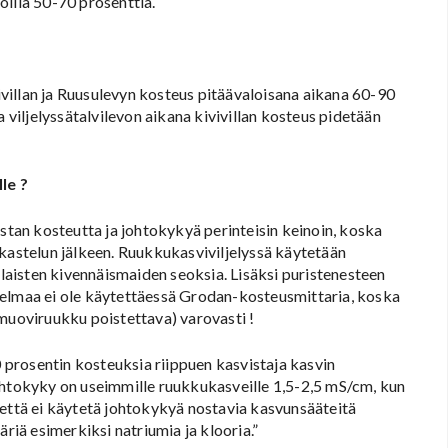
oilla 50-70 prosenttia.
villan ja Ruusulevyn kosteus pitäävaloisana aikana 60-90
a viljelyssätalvilevon aikana kivivillan kosteus pidetään
le ?
ustan kosteutta ja johtokykyä perinteisin keinoin, koska
 kastelun jälkeen. Ruukkukasviviljelyssä käytetään
ilaisten kivennäismaiden seoksia. Lisäksi puristenesteen
gelmaa ei ole käytettäessä Grodan-kosteusmittaria, koska
(muoviruukku poistettava) varovasti !
prosentin kosteuksia riippuen kasvistaja kasvin
ohtokyky on useimmille ruukkukasveille 1,5-2,5 mS/cm, kun
,että ei käytetä johtokykyä nostavia kasvunsääteitä
äriä esimerkiksi natriumia ja klooria.”