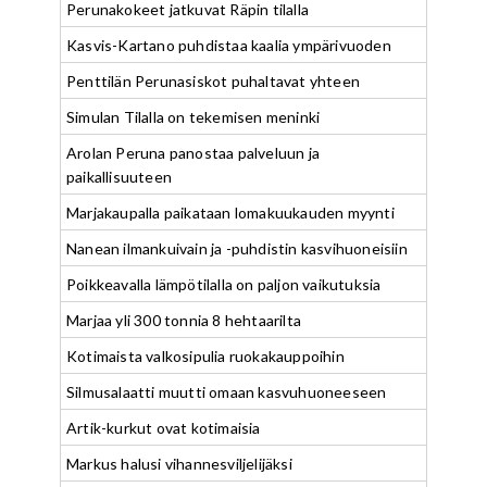
Perunakokeet jatkuvat Räpin tilalla
Kasvis-Kartano puhdistaa kaalia ympärivuoden
Penttilän Perunasiskot puhaltavat yhteen
Simulan Tilalla on tekemisen meninki
Arolan Peruna panostaa palveluun ja
paikallisuuteen
Marjakaupalla paikataan lomakuukauden myynti
Nanean ilmankuivain ja -puhdistin kasvihuoneisiin
Poikkeavalla lämpötilalla on paljon vaikutuksia
Marjaa yli 300 tonnia 8 hehtaarilta
Kotimaista valkosipulia ruokakauppoihin
Silmusalaatti muutti omaan kasvuhuoneeseen
Artik-kurkut ovat kotimaisia
Markus halusi vihannesviljelijäksi