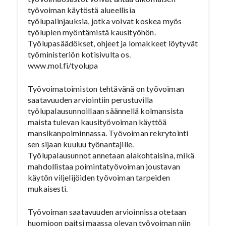
työvoiman käytöstä alueellisia
työlupalinjauksia, jotka voivat koskea myös
työlupien myöntämistä kausityöhön.
Työlupasäädökset, ohjeet ja lomakkeet löytyvät
työministeriön kotisivulta os.
www.mol.fi/tyolupa
Työvoimatoimiston tehtävänä on työvoiman
saatavuuden arviointiin perustuvilla
työlupalausunnoillaan säännellä kolmansista
maista tulevan kausityövoiman käyttöä
mansikanpoiminnassa. Työvoiman rekrytointi
sen sijaan kuuluu työnantajille.
Työlupalausunnot annetaan alakohtaisina, mikä
mahdollistaa poimintatyövoiman joustavan
käytön viljelijöiden työvoiman tarpeiden
mukaisesti.
Työvoiman saatavuuden arvioinnissa otetaan
huomioon paitsi maassa olevan työvoiman niin