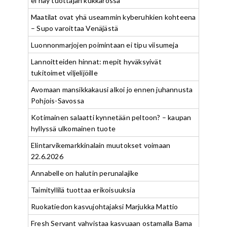
ei näy tuottajan kukkarossa
Maatilat ovat yhä useammin kyberuhkien kohteena
– Supo varoittaa Venäjästä
Luonnonmarjojen poimintaan ei tipu viisumeja
Lannoitteiden hinnat: mepit hyväksyivät
tukitoimet viljelijöille
Avomaan mansikkakausi alkoi jo ennen juhannusta
Pohjois-Savossa
Kotimainen salaatti kynnetään peltoon? – kaupan
hyllyssä ulkomainen tuote
Elintarvikemarkkinalain muutokset voimaan
22.6.2026
Annabelle on halutin perunalajike
Taimityllilä tuottaa erikoisuuksia
Ruokatiedon kasvujohtajaksi Marjukka Mattio
Fresh Servant vahvistaa kasvuaan ostamalla Bama