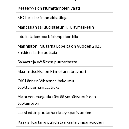
Ketteryys on Nurmitarhojen valtti
MOT mollasi mansikkatiloja
Mäntsälän sai uudistetun K-Citymarketin
Edullista lämpöä biolämpökontilla
Männistön Puutarha Lopelta on Vuoden 2025
kukkien laatutuottaja
Salaatteja Wääksyn puutarhasta
Maa-artisokka on Rinnekarin bravuuri
OK Lännen Vihannes hakeutuu
tuottajaorganisaatioksi
Alanteen marjatila tähtää ympärivuotiseen
tuotantoon
Lakstedtin puutarha elää ympäri vuoden
Kasvis-Kartano puhdistaa kaalia ympärivuoden