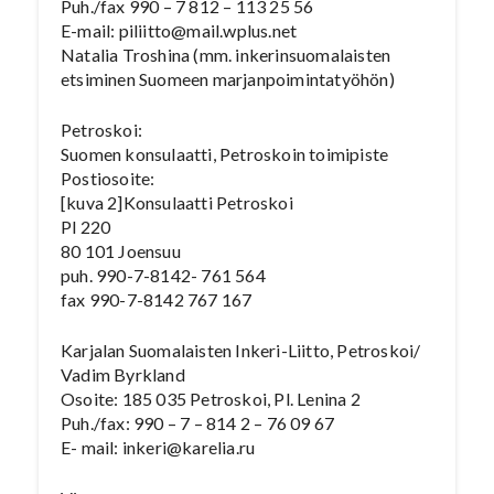
Puh./fax 990 – 7 812 – 113 25 56
E-mail: piliitto@mail.wplus.net
Natalia Troshina (mm. inkerinsuomalaisten
etsiminen Suomeen marjanpoimintatyöhön)
Petroskoi:
Suomen konsulaatti, Petroskoin toimipiste
Postiosoite:
[kuva 2]Konsulaatti Petroskoi
Pl 220
80 101 Joensuu
puh. 990-7-8142- 761 564
fax 990-7-8142 767 167
Karjalan Suomalaisten Inkeri-Liitto, Petroskoi/
Vadim Byrkland
Osoite: 185 035 Petroskoi, Pl. Lenina 2
Puh./fax: 990 – 7 – 814 2 – 76 09 67
E- mail: inkeri@karelia.ru