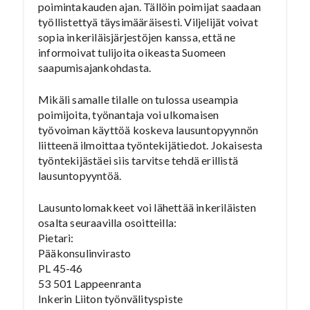
poimintakauden ajan. Tällöin poimijat saadaan
työllistettyä täysimääräisesti. Viljelijät voivat
sopia inkeriläisjärjestöjen kanssa, että ne
informoivat tulijoita oikeasta Suomeen
saapumisajankohdasta.
Mikäli samalle tilalle on tulossa useampia
poimijoita, työnantaja voi ulkomaisen
työvoiman käyttöä koskeva lausuntopyynnön
liitteenä ilmoittaa työntekijätiedot. Jokaisesta
työntekijästäei siis tarvitse tehdä erillistä
lausuntopyyntöä.
Lausuntolomakkeet voi lähettää inkeriläisten
osalta seuraavilla osoitteilla:
Pietari:
Pääkonsulinvirasto
PL 45-46
53 501 Lappeenranta
Inkerin Liiton työnvälityspiste