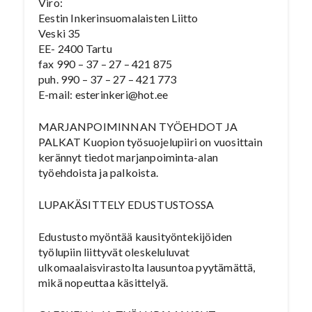
Viro:
Eestin Inkerinsuomalaisten Liitto
Veski 35
EE- 2400 Tartu
fax 990 – 37 – 27 – 421 875
puh. 990 – 37 – 27 – 421 773
E-mail: esterinkeri@hot.ee
MARJANPOIMINNAN TYÖEHDOT JA
PALKAT Kuopion työsuojelupiiri on vuosittain
kerännyt tiedot marjanpoiminta-alan
työehdoista ja palkoista.
LUPAKÄSITTELY EDUSTUSTOSSA
Edustusto myöntää kausityöntekijöiden
työlupiin liittyvät oleskeluluvat
ulkomaalaisvirastolta lausuntoa pyytämättä,
mikä nopeuttaa käsittelyä.