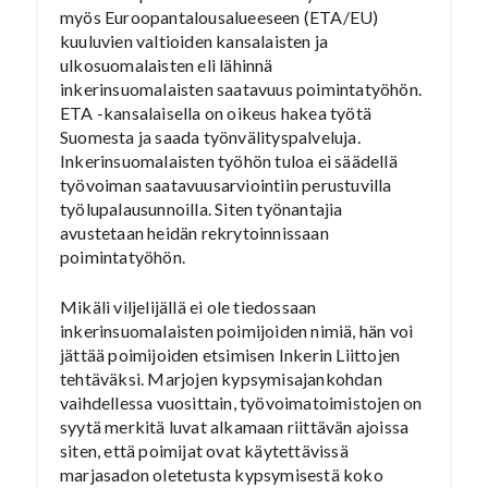
myös Euroopantalousalueeseen (ETA/EU)
kuuluvien valtioiden kansalaisten ja
ulkosuomalaisten eli lähinnä
inkerinsuomalaisten saatavuus poimintatyöhön.
ETA -kansalaisella on oikeus hakea työtä
Suomesta ja saada työnvälityspalveluja.
Inkerinsuomalaisten työhön tuloa ei säädellä
työvoiman saatavuusarviointiin perustuvilla
työlupalausunnoilla. Siten työnantajia
avustetaan heidän rekrytoinnissaan
poimintatyöhön.
Mikäli viljelijällä ei ole tiedossaan
inkerinsuomalaisten poimijoiden nimiä, hän voi
jättää poimijoiden etsimisen Inkerin Liittojen
tehtäväksi. Marjojen kypsymisajankohdan
vaihdellessa vuosittain, työvoimatoimistojen on
syytä merkitä luvat alkamaan riittävän ajoissa
siten, että poimijat ovat käytettävissä
marjasadon oletetusta kypsymisestä koko