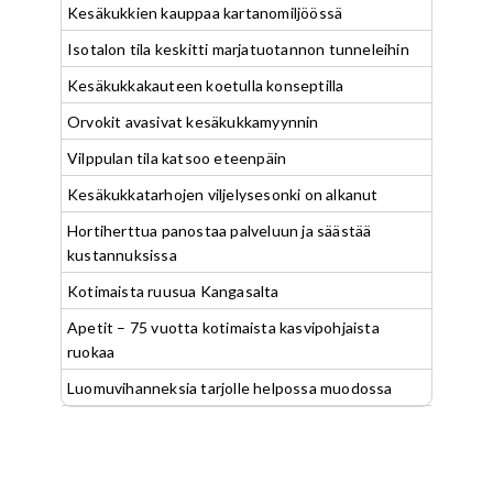
Kesäkukkien kauppaa kartanomiljöössä
Isotalon tila keskitti marjatuotannon tunneleihin
Kesäkukkakauteen koetulla konseptilla
Orvokit avasivat kesäkukkamyynnin
Vilppulan tila katsoo eteenpäin
Kesäkukkatarhojen viljelysesonki on alkanut
Hortiherttua panostaa palveluun ja säästää
kustannuksissa
Kotimaista ruusua Kangasalta
Apetit – 75 vuotta kotimaista kasvipohjaista
ruokaa
Luomuvihanneksia tarjolle helpossa muodossa