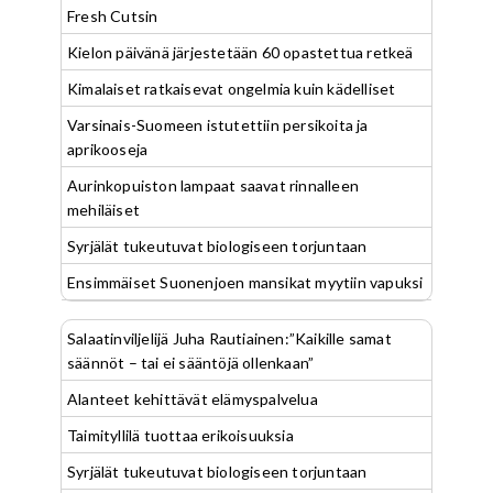
Fresh Cutsin
Kielon päivänä järjestetään 60 opastettua retkeä
Kimalaiset ratkaisevat ongelmia kuin kädelliset
Varsinais-Suomeen istutettiin persikoita ja
aprikooseja
Aurinkopuiston lampaat saavat rinnalleen
mehiläiset
Syrjälät tukeutuvat biologiseen torjuntaan
Ensimmäiset Suonenjoen mansikat myytiin vapuksi
Salaatinviljelijä Juha Rautiainen:”Kaikille samat
säännöt – tai ei sääntöjä ollenkaan”
Alanteet kehittävät elämyspalvelua
Taimityllilä tuottaa erikoisuuksia
Syrjälät tukeutuvat biologiseen torjuntaan