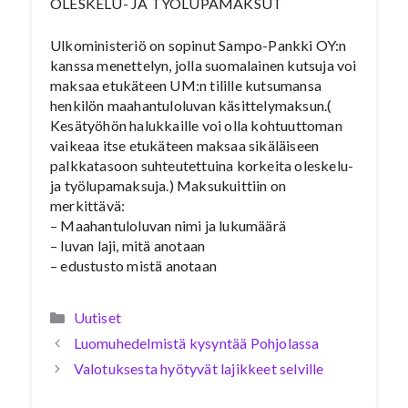
OLESKELU- JA TYÖLUPAMAKSUT
Ulkoministeriö on sopinut Sampo-Pankki OY:n
kanssa menettelyn, jolla suomalainen kutsuja voi
maksaa etukäteen UM:n tilille kutsumansa
henkilön maahantuloluvan käsittelymaksun.(
Kesätyöhön halukkaille voi olla kohtuuttoman
vaikeaa itse etukäteen maksaa sikäläiseen
palkkatasoon suhteutettuina korkeita oleskelu-
ja työlupamaksuja.)
Maksukuittiin on
merkittävä:
– Maahantuloluvan nimi ja lukumäärä
– luvan laji, mitä anotaan
– edustusto mistä anotaan
Kategoriat
Uutiset
Luomuhedelmistä kysyntää Pohjolassa
Valotuksesta hyötyvät lajikkeet selville