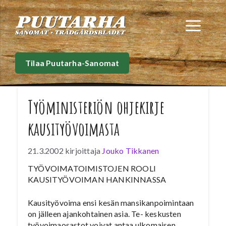
Siirry
sisältöön
Val
Tilaa Puutarha-Sanomat
Työministeriön ohjekirje
kausityövoimasta
21.3.2002
kirjoittaja
Jouko Tikkanen
TYÖVOIMATOIMISTOJEN ROOLI
KAUSITYÖVOIMAN HANKINNASSA
Kausityövoima ensi kesän mansikanpoimintaan
on jälleen ajankohtainen asia. Te- keskusten
työvoimaosastot voivat antaa ulkomaisen