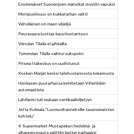
Ensimmäiset Suonenjoen mansikat myytiin vapuksi
Monipuolisuus on kukkatarhan valtti
Vehviläinen on maan viljelijä
Peuravaara luottaa kausituotantoon
Vierulan Tilalla ei jahkailla
Tommolan Tilalla vaihtui sukupolvi
Prisma Itäkeskus on uudistunut
Kosken Marjat keräsi talvituotannosta kokemusta
Honkasen puutarhassa kehitetään Viherlinkin
automaatiota
Lähifarmi tuli mukaan vertikaaliviljelyyn
Jetta Kulmala:”Luomuvihanneksille tavanomaisten
kohtelu”
K-Supermarket Mustapekan hedelmä- ja
vihannesosasto valittiin ketjun parhaaksi