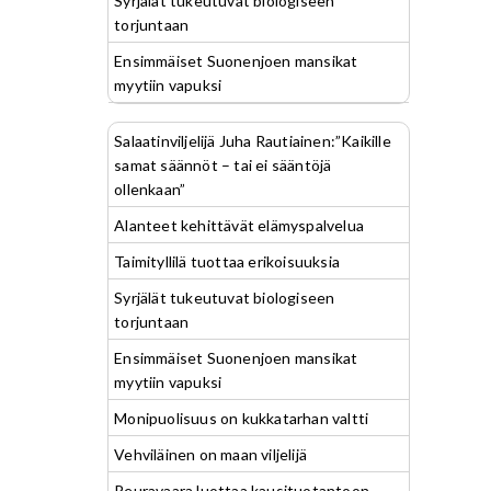
Syrjälät tukeutuvat biologiseen
torjuntaan
Ensimmäiset Suonenjoen mansikat
myytiin vapuksi
Salaatinviljelijä Juha Rautiainen:”Kaikille
samat säännöt – tai ei sääntöjä
ollenkaan”
Alanteet kehittävät elämyspalvelua
Taimityllilä tuottaa erikoisuuksia
Syrjälät tukeutuvat biologiseen
torjuntaan
Ensimmäiset Suonenjoen mansikat
myytiin vapuksi
Monipuolisuus on kukkatarhan valtti
Vehviläinen on maan viljelijä
Peuravaara luottaa kausituotantoon