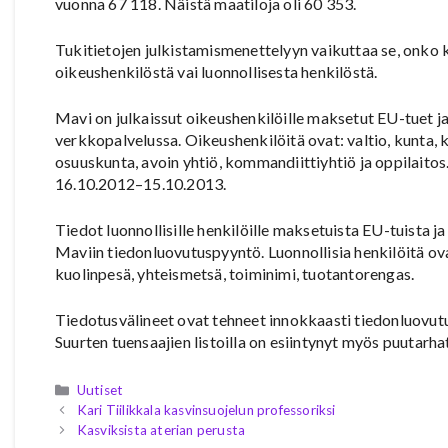
vuonna 67 118. Näistä maatiloja oli 60 353.
Tukitietojen julkistamismenettelyyn vaikuttaa se, onko k
oikeushenkilöstä vai luonnollisesta henkilöstä.
Mavi on julkaissut oikeushenkilöille maksetut EU-tuet ja
verkkopalvelussa. Oikeushenkilöitä ovat: valtio, kunta, ku
osuuskunta, avoin yhtiö, kommandiittiyhtiö ja oppilaito
16.10.2012–15.10.2013.
Tiedot luonnollisille henkilöille maksetuista EU-tuista j
Maviin tiedonluovutuspyyntö. Luonnollisia henkilöitä ova
kuolinpesä, yhteismetsä, toiminimi, tuotantorengas.
Tiedotusvälineet ovat tehneet innokkaasti tiedonluovutus
Suurten tuensaajien listoilla on esiintynyt myös puutarhat
Kategoriat
Uutiset
Kari Tiilikkala kasvinsuojelun professoriksi
Kasviksista aterian perusta