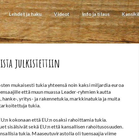
Lehdet ja haku
Videot
Info ja tilaus
Kansiki
sta julkistettiin
ten mukaisesti tukia yhteensä noin kaksi miljardia euroa
uensaajille että muun muassa Leader-ryhmien kautta
, hanke-, yritys- ja rakennetukia, markkinatukia ja muita
arkoitettuja tukia.
U:n kokonaan että EU:n osaksi rahoittamia tukia.
 sisälsivät sekä EU:n että kansallisen rahoitusosuuden.
sallisia tukia. Maaseutuvirastolla oli tuensaajia viime