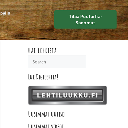
lpailu
Tilaa Puutarha-
Sanomat
Hae lehdistä
Lue Digilehtiä!
Uusimmat uutiset
Uusimmat videot