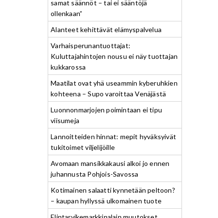
samat säännöt – tai ei sääntöjä
ollenkaan”
Alanteet kehittävät elämyspalvelua
Varhaisperunantuottajat:
Kuluttajahintojen nousu ei näy tuottajan
kukkarossa
Maatilat ovat yhä useammin kyberuhkien
kohteena – Supo varoittaa Venäjästä
Luonnonmarjojen poimintaan ei tipu
viisumeja
Lannoitteiden hinnat: mepit hyväksyivät
tukitoimet viljelijöille
Avomaan mansikkakausi alkoi jo ennen
juhannusta Pohjois-Savossa
Kotimainen salaatti kynnetään peltoon?
– kaupan hyllyssä ulkomainen tuote
Elintarvikemarkkinalain muutokset