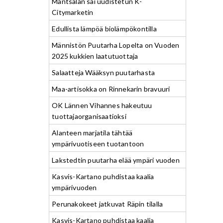
Mäntsälän sai uudistetun K-
Citymarketin
Edullista lämpöä biolämpökontilla
Männistön Puutarha Lopelta on Vuoden
2025 kukkien laatutuottaja
Salaatteja Wääksyn puutarhasta
Maa-artisokka on Rinnekarin bravuuri
OK Lännen Vihannes hakeutuu
tuottajaorganisaatioksi
Alanteen marjatila tähtää
ympärivuotiseen tuotantoon
Lakstedtin puutarha elää ympäri vuoden
Kasvis-Kartano puhdistaa kaalia
ympärivuoden
Perunakokeet jatkuvat Räpin tilalla
Kasvis-Kartano puhdistaa kaalia