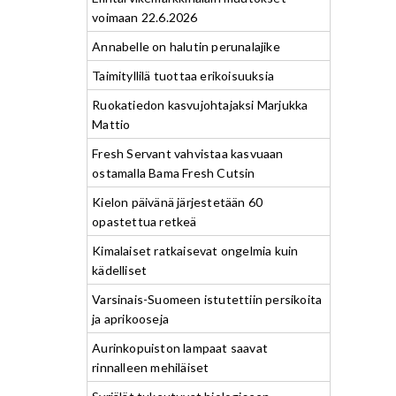
voimaan 22.6.2026
Annabelle on halutin perunalajike
Taimityllilä tuottaa erikoisuuksia
Ruokatiedon kasvujohtajaksi Marjukka
Mattio
Fresh Servant vahvistaa kasvuaan
ostamalla Bama Fresh Cutsin
Kielon päivänä järjestetään 60
opastettua retkeä
Kimalaiset ratkaisevat ongelmia kuin
kädelliset
Varsinais-Suomeen istutettiin persikoita
ja aprikooseja
Aurinkopuiston lampaat saavat
rinnalleen mehiläiset