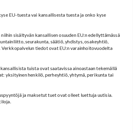
yse EU-tuesta vai kansallisesta tuesta ja onko kyse
 niihin sisältyvän kansallisen osuuden EU:n edellyttämässä
ntainliitto, seurakunta, säätiö, yhdistys, osakeyhtiö,
s. Verkkopalvelun tiedot ovat EU:n varainhoitovuodelta
a kansallisista tuista ovat saatavissa ainoastaan tekemällä
t: yksityinen henkilö, perheyhtiö, yhtymä, perikunta tai
pyyntöjä ja maksetut tuet ovat olleet luettuja uutisia.
iloja.