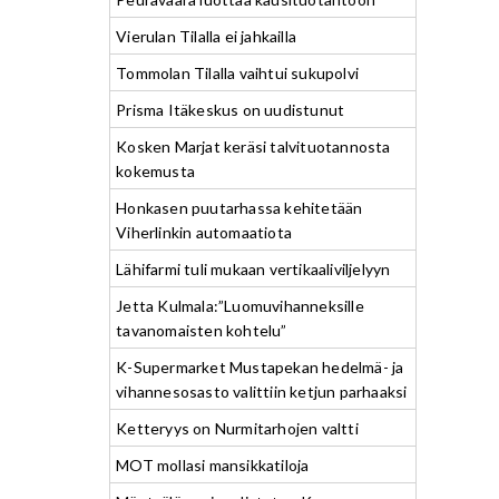
Vierulan Tilalla ei jahkailla
Tommolan Tilalla vaihtui sukupolvi
Prisma Itäkeskus on uudistunut
Kosken Marjat keräsi talvituotannosta
kokemusta
Honkasen puutarhassa kehitetään
Viherlinkin automaatiota
Lähifarmi tuli mukaan vertikaaliviljelyyn
Jetta Kulmala:”Luomuvihanneksille
tavanomaisten kohtelu”
K-Supermarket Mustapekan hedelmä- ja
vihannesosasto valittiin ketjun parhaaksi
Ketteryys on Nurmitarhojen valtti
MOT mollasi mansikkatiloja