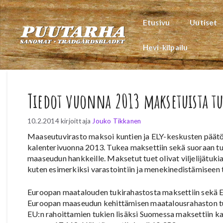
Siirry
sisältöön
Etusivu
Uutiset
Hevi-kilpailu
Tiedot vuonna 2013 maksetuista tui
10.2.2014
kirjoittaja
Jouko Tikkanen
Maaseutuvirasto maksoi kuntien ja ELY-keskusten päätös
kalenterivuonna 2013. Tukea maksettiin sekä suoraan t
maaseudun hankkeille. Maksetut tuet olivat viljelijätukia
kuten esimerkiksi varastointiin ja menekinedistämiseen t
Euroopan maatalouden tukirahastosta maksettiin sekä E
Euroopan maaseudun kehittämisen maatalousrahaston tuet
EU:n rahoittamien tukien lisäksi Suomessa maksettiin kan