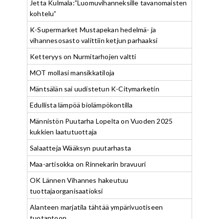
Jetta Kulmala:”Luomuvihanneksille tavanomaisten
kohtelu”
K-Supermarket Mustapekan hedelmä- ja
vihannesosasto valittiin ketjun parhaaksi
Ketteryys on Nurmitarhojen valtti
MOT mollasi mansikkatiloja
Mäntsälän sai uudistetun K-Citymarketin
Edullista lämpöä biolämpökontilla
Männistön Puutarha Lopelta on Vuoden 2025
kukkien laatutuottaja
Salaatteja Wääksyn puutarhasta
Maa-artisokka on Rinnekarin bravuuri
OK Lännen Vihannes hakeutuu
tuottajaorganisaatioksi
Alanteen marjatila tähtää ympärivuotiseen
tuotantoon