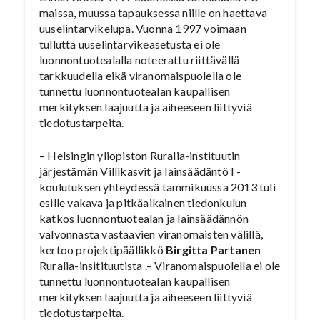
maissa, muussa tapauksessa niille on haettava
uuselintarvikelupa. Vuonna 1997 voimaan
tullutta uuselintarvikeasetusta ei ole
luonnontuotealalla noteerattu riittävällä
tarkkuudella eikä viranomaispuolella ole
tunnettu luonnontuotealan kaupallisen
merkityksen laajuutta ja aiheeseen liittyviä
tiedotustarpeita.
– Helsingin yliopiston Ruralia-instituutin
järjestämän Villikasvit ja lainsäädäntö I -
koulutuksen yhteydessä tammikuussa 2013 tuli
esille vakava ja pitkäaikainen tiedonkulun
katkos luonnontuotealan ja lainsäädännön
valvonnasta vastaavien viranomaisten välillä,
kertoo projektipäällikkö
Birgitta Partanen
Ruralia-insitituutista .– Viranomaispuolella ei ole
tunnettu luonnontuotealan kaupallisen
merkityksen laajuutta ja aiheeseen liittyviä
tiedotustarpeita.