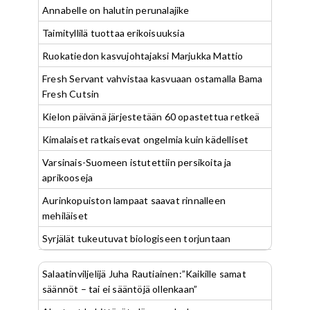
Annabelle on halutin perunalajike
Taimityllilä tuottaa erikoisuuksia
Ruokatiedon kasvujohtajaksi Marjukka Mattio
Fresh Servant vahvistaa kasvuaan ostamalla Bama
Fresh Cutsin
Kielon päivänä järjestetään 60 opastettua retkeä
Kimalaiset ratkaisevat ongelmia kuin kädelliset
Varsinais-Suomeen istutettiin persikoita ja
aprikooseja
Aurinkopuiston lampaat saavat rinnalleen
mehiläiset
Syrjälät tukeutuvat biologiseen torjuntaan
Salaatinviljelijä Juha Rautiainen:”Kaikille samat
säännöt – tai ei sääntöjä ollenkaan”