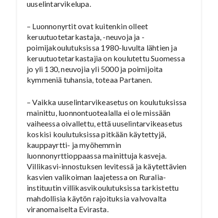
uuselintarvikelupa.
– Luonnonyrtit ovat kuitenkin olleet
keruutuotetarkastaja, -neuvoja ja -
poimijakoulutuksissa 1980-luvulta lähtien ja
keruutuotetarkastajia on koulutettu Suomessa
jo yli 130, neuvojia yli 5000 ja poimijoita
kymmeniä tuhansia, toteaa Partanen.
– Vaikka uuselintarvikeasetus on koulutuksissa
mainittu, luonnontuotealalla ei ole missään
vaiheessa oivallettu, että uuselintarvikeasetus
koskisi koulutuksissa pitkään käytettyjä,
kauppayrtti- ja myöhemmin
luonnonyrttioppaassa mainittuja kasveja.
Villikasvi-innostuksen levitessä ja käytettävien
kasvien valikoiman laajetessa on Ruralia-
instituutin villikasvikoulutuksissa tarkistettu
mahdollisia käytön rajoituksia valvovalta
viranomaiselta Evirasta.