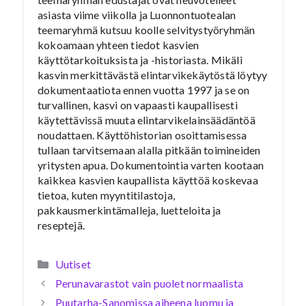
asiasta viime viikolla ja Luonnontuotealan
teemaryhmä kutsuu koolle selvitystyöryhmän
kokoamaan yhteen tiedot kasvien
käyttötarkoituksista ja -historiasta. Mikäli
kasvin merkittävästä elintarvikekäytöstä löytyy
dokumentaatiota ennen vuotta 1997 ja se on
turvallinen, kasvi on vapaasti kaupallisesti
käytettävissä muuta elintarvikelainsäädäntöä
noudattaen. Käyttöhistorian osoittamisessa
tullaan tarvitsemaan alalla pitkään toimineiden
yritysten apua. Dokumentointia varten kootaan
kaikkea kasvien kaupallista käyttöä koskevaa
tietoa, kuten myyntitilastoja,
pakkausmerkintämalleja, luetteloita ja
reseptejä.
Kategoriat
Uutiset
Perunavarastot vain puolet normaalista
Puutarha-Sanomissa aiheena luomu ja