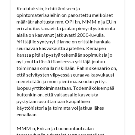
Koulutuksiin, kehittämiseen ja
opintomateriaaleihin on panostettu melkoiset
määrät rahoitusta mm. OPH:n, MMM:n ja EU:n
eri rahoituskanavista ja alan pienyritystoiminta
alalla on kasvanut jatkuvasti 2000-luvulla.
Yrittäjille syntynyt tilanne on erittäin hankala
seuraavaa kasvukautta ajatellen. Kerääjien
kanssa pitäisi pystyä tekemään sopimuksia jo
nyt, mutta tässä tilanteessa yrittäjä joutuu
toimimaan omalla riskillään. Pahin skenaario on,
että selvitysten viipyessä seuraava kasvukausi
menetetään ja moni pieni maaseudun yritys
luopuu yrttitoiminnastaan. Todennäköisempää
kuitenkin on, että valtaosalle kasveista
pystytään osoittamaan kaupallinen
käyttöhistoria ja toiminta voi jatkua lähes
ennallaan.
MMM:n, Eviran ja Luonnontuotealan
teemaryhmän edustajat ovat neuvotelleet