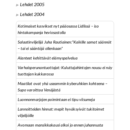
Lehdet 2005
Lehdet 2004
Kotimaiset kasvikset nyt pääosassa Lidlissä – iso
hintakampanja heviosastolla
Salaatinviljelijä Juha Rautiainen:”Kaikille samat säännöt
– tai ei sääntöjä ollenkaan”
Alanteet kehittävät elämyspalvelua
Varhaisperunantuottajat: Kuluttajahintojen nousu ei näy
tuottajan kukkarossa
Maatilat ovat yhä useammin kyberuhkien kohteena –
Supo varoittaa Venäjästä
Luonnonmarjojen poimintaan ei tipu viisumeja
Lannoitteiden hinnat: mepit hyväksyivät tukitoimet
viljelijöille
Avomaan mansikkakausi alkoi jo ennen juhannusta