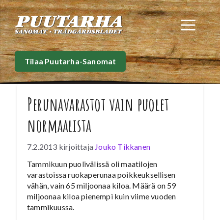
Siirry
sisältöön
Val
Tilaa Puutarha-Sanomat
Perunavarastot vain puolet
normaalista
7.2.2013
kirjoittaja
Jouko Tikkanen
Tammikuun puolivälissä oli maatilojen
varastoissa ruokaperunaa poikkeuksellisen
vähän, vain 65 miljoonaa kiloa. Määrä on 59
miljoonaa kiloa pienempi kuin viime vuoden
tammikuussa.