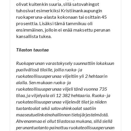
olivat kuitenkin suuria, sillä satovahingot
tuhosivat esimerkiksi Kristiinankaupungin
ruokaperuna-alasta kokonaan tai osittain 45
prosenttia. Lisäksi tämä tammikuu oli
ensimmäinen, jolloin ei enää maksettu perunan
kansallista tukea.
Tilaston taustaa
Ruokaperunan varastokysely suunnattiin lokakuun
puolivälissä tiloille, joilla ruoka- ja
ruokateollisuusperunaa viljeltiin yli 2 hehtaarin
alalla. Sen mukaan ruoka- ja
ruokateollisuusperunaa viljeli tänä vuonna 735
tilaa, ja viljelyala oli 12 382 hehtaaria. Ruoka- ja
ruokateollisuusperunaa viljelevät tilat ja niiden
tuotantoalat sekä satovahinkoalat saatiin
maaseutuelinkeinohallinnon tietojärjestelmästä.
Ahvenanmaa ei ollut tilastossa mukana, sillä siellä
perunantuotanto painottuu ruokateollisuusperunan