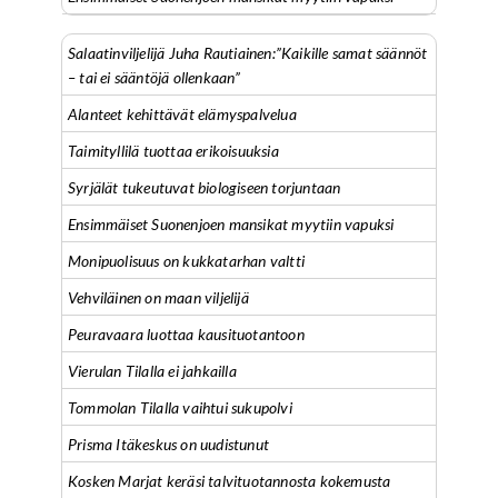
Salaatinviljelijä Juha Rautiainen:”Kaikille samat säännöt
– tai ei sääntöjä ollenkaan”
Alanteet kehittävät elämyspalvelua
Taimityllilä tuottaa erikoisuuksia
Syrjälät tukeutuvat biologiseen torjuntaan
Ensimmäiset Suonenjoen mansikat myytiin vapuksi
Monipuolisuus on kukkatarhan valtti
Vehviläinen on maan viljelijä
Peuravaara luottaa kausituotantoon
Vierulan Tilalla ei jahkailla
Tommolan Tilalla vaihtui sukupolvi
Prisma Itäkeskus on uudistunut
Kosken Marjat keräsi talvituotannosta kokemusta