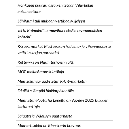
Honkasen puutarhassa kehitetään Viherlinkin
automaatiota
Lähifarmi tuli mukaan vertikaaliviljelyyn
Jetta Kulmala:”Luomuvihanneksille tavanomaisten
kohtelu”
K-Supermarket Mustapekan hedelmä- ja vihannesosasto
valittiin ketjun parhaaksi
Ketteryys on Nurmitarhojen valtti
MOT mollasi mansikkatiloja
Mäntsälän sai uudistetun K-Citymarketin
Edullista lämpöä biolämpökontilla
Männistön Puutarha Lopelta on Vuoden 2025 kukkien
laatutuottaja
Salaatteja Wääksyn puutarhasta
Maa-artisokka on Rinnekarin bravuuri