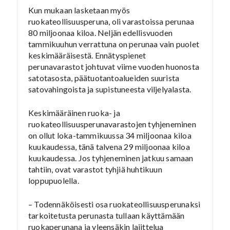
Kun mukaan lasketaan myös
ruokateollisuusperuna, oli varastoissa perunaa
80 miljoonaa kiloa. Neljän edellisvuoden
tammikuuhun verrattuna on perunaa vain puolet
keskimääräisestä. Ennätyspienet
perunavarastot johtuvat viime vuoden huonosta
satotasosta, päätuotantoalueiden suurista
satovahingoista ja supistuneesta viljelyalasta.
Keskimääräinen ruoka- ja
ruokateollisuusperunavarastojen tyhjeneminen
on ollut loka-tammikuussa 34 miljoonaa kiloa
kuukaudessa, tänä talvena 29 miljoonaa kiloa
kuukaudessa. Jos tyhjeneminen jatkuu samaan
tahtiin, ovat varastot tyhjiä huhtikuun
loppupuolella.
– Todennäköisesti osa ruokateollisuusperunaksi
tarkoitetusta perunasta tullaan käyttämään
ruokaperunana ja yleensäkin lajittelua