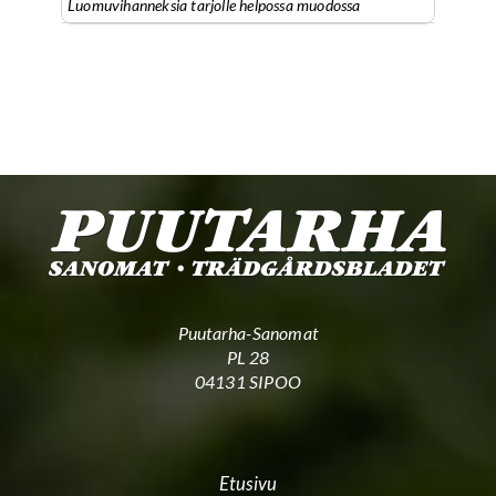
Luomuvihanneksia tarjolle helpossa muodossa
Puutarha-Sanomat
PL 28
04131 SIPOO
Etusivu