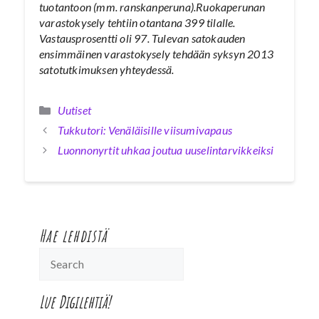
tuotantoon (mm. ranskanperuna).Ruokaperunan
varastokysely tehtiin otantana 399 tilalle.
Vastausprosentti oli 97. Tulevan satokauden
ensimmäinen varastokysely tehdään syksyn 2013
satotutkimuksen yhteydessä.
Kategoriat
Uutiset
Tukkutori: Venäläisille viisumivapaus
Luonnonyrtit uhkaa joutua uuselintarvikkeiksi
Hae lehdistä
Lue Digilehtiä!