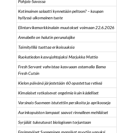
Pohjois-Savossa
Kotimainen salaatti kynnetään peltoon? – kaupan
hyllyssä ulkomainen tuote
Elintarvikemarkkinalain muutokset voimaan 22.6.2026
Annabelle on halutin perunalajike
Taimityllilä tuottaa erikoisuuksia
Ruokatiedon kasvujohtajaksi Marjukka Mattio
Fresh Servant vahvistaa kasvuaan ostamalla Bama
Fresh Cutsin
Kielon päivänä järjestetään 60 opastettua retkeä
Kimalaiset ratkaisevat ongelmia kuin kädelliset
Varsinais-Suomeen istutettiin persikoita ja aprikooseja
Aurinkopuiston lampaat saavat rinnalleen mehiläiset
Syrjälät tukeutuvat biologiseen torjuntaan
Ensimmäiset Suonenjoen mansikat myytiin vapuksi