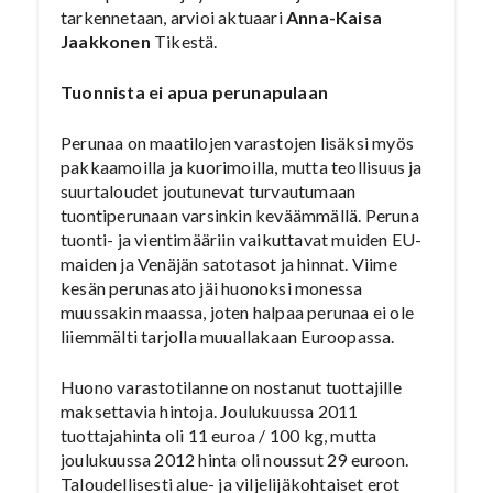
tarkennetaan, arvioi aktuaari
Anna-Kaisa
Jaakkonen
Tikestä.
Tuonnista ei apua perunapulaan
Perunaa on maatilojen varastojen lisäksi myös
pakkaamoilla ja kuorimoilla, mutta teollisuus ja
suurtaloudet joutunevat turvautumaan
tuontiperunaan varsinkin keväämmällä. Peruna
tuonti- ja vientimääriin vaikuttavat muiden EU-
maiden ja Venäjän satotasot ja hinnat. Viime
kesän perunasato jäi huonoksi monessa
muussakin maassa, joten halpaa perunaa ei ole
liiemmälti tarjolla muuallakaan Euroopassa.
Huono varastotilanne on nostanut tuottajille
maksettavia hintoja. Joulukuussa 2011
tuottajahinta oli 11 euroa / 100 kg, mutta
joulukuussa 2012 hinta oli noussut 29 euroon.
Taloudellisesti alue- ja viljelijäkohtaiset erot