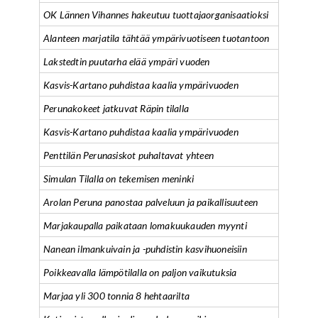
OK Lännen Vihannes hakeutuu tuottajaorganisaatioksi
Alanteen marjatila tähtää ympärivuotiseen tuotantoon
Lakstedtin puutarha elää ympäri vuoden
Kasvis-Kartano puhdistaa kaalia ympärivuoden
Perunakokeet jatkuvat Räpin tilalla
Kasvis-Kartano puhdistaa kaalia ympärivuoden
Penttilän Perunasiskot puhaltavat yhteen
Simulan Tilalla on tekemisen meninki
Arolan Peruna panostaa palveluun ja paikallisuuteen
Marjakaupalla paikataan lomakuukauden myynti
Nanean ilmankuivain ja -puhdistin kasvihuoneisiin
Poikkeavalla lämpötilalla on paljon vaikutuksia
Marjaa yli 300 tonnia 8 hehtaarilta