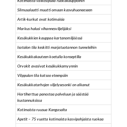
Kotimaista valkosipulia ruokakauppoihin
Silmusalaatti muutti omaan kasvuhuoneeseen
Artik-kurkut ovat kotimaisia
Markus halusi vihannesviljelijäksi
Kesäkukkien kauppaa kartanomiljöössä
Isotalon tila keskitti marjatuotannon tunneleihin
Kesäkukkakauteen koetulla konseptilla
Orvokit avasivat kesäkukkamyynnin
Vilppulan tila katsoo eteenpäin
Kesäkukkatarhojen viljelysesonki on alkanut
Hortiherttua panostaa palveluun ja säästää
kustannuksissa
Kotimaista ruusua Kangasalta
Apetit – 75 vuotta kotimaista kasvipohjaista ruokaa