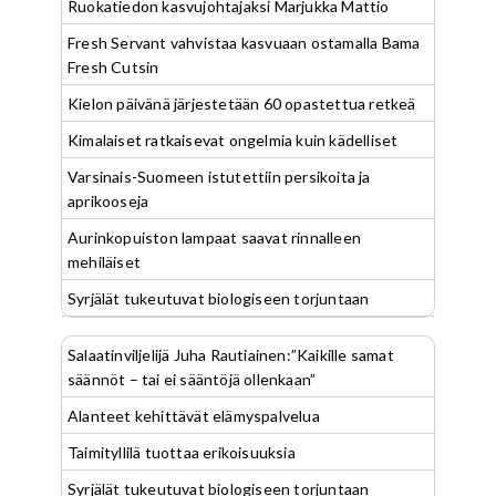
Ruokatiedon kasvujohtajaksi Marjukka Mattio
Fresh Servant vahvistaa kasvuaan ostamalla Bama
Fresh Cutsin
Kielon päivänä järjestetään 60 opastettua retkeä
Kimalaiset ratkaisevat ongelmia kuin kädelliset
Varsinais-Suomeen istutettiin persikoita ja
aprikooseja
Aurinkopuiston lampaat saavat rinnalleen
mehiläiset
Syrjälät tukeutuvat biologiseen torjuntaan
Salaatinviljelijä Juha Rautiainen:”Kaikille samat
säännöt – tai ei sääntöjä ollenkaan”
Alanteet kehittävät elämyspalvelua
Taimityllilä tuottaa erikoisuuksia
Syrjälät tukeutuvat biologiseen torjuntaan