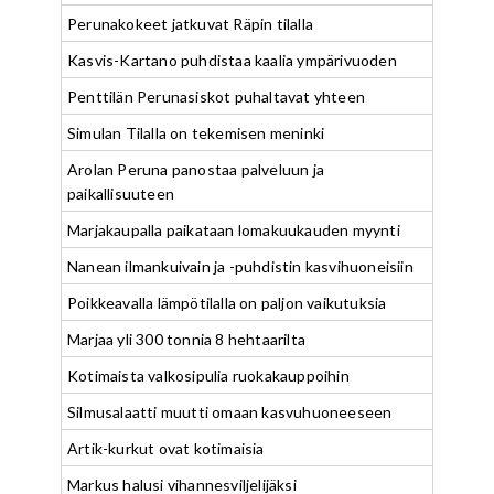
Perunakokeet jatkuvat Räpin tilalla
Kasvis-Kartano puhdistaa kaalia ympärivuoden
Penttilän Perunasiskot puhaltavat yhteen
Simulan Tilalla on tekemisen meninki
Arolan Peruna panostaa palveluun ja
paikallisuuteen
Marjakaupalla paikataan lomakuukauden myynti
Nanean ilmankuivain ja -puhdistin kasvihuoneisiin
Poikkeavalla lämpötilalla on paljon vaikutuksia
Marjaa yli 300 tonnia 8 hehtaarilta
Kotimaista valkosipulia ruokakauppoihin
Silmusalaatti muutti omaan kasvuhuoneeseen
Artik-kurkut ovat kotimaisia
Markus halusi vihannesviljelijäksi