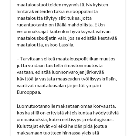
maataloustuotteiden myynnistä. Nykyisten
hintarakenteiden takia eurooppalaista
maataloutta täytyy silti tukea, jotta
ruoantuotanto on täällä mahdollista. EU:n
veronmaksajat kuitenkin hyväksyvät vahvan
maatalousbudjetin vain, jos se edistää kestävää
maataloutta, uskoo Lassila.
– Tarvitaan selkeä maatalouspolitiikan muutos,
jotta voidaan taistella ilmastonmuutosta
vastaan, edistää luonnonvarojen järkevää
käyttöä ja vastata maaseudun työllisyyskriisiin,
vaativat maatalousalan järjestöt ympäri
Eurooppaa.
Luomutuotannolle maksetaan omaa korvausta,
koska sillä on erityisiä yhteiskuntaa hyödyttäviä
ominaisuuksia, kuten eettisyys ja ekologisuus.
Kuluttajat eivät voi eikä heidän pidä joutua
maksamaan tuotteen hinnassa yleisistä