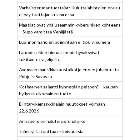
Varhaisperunantuottajat: Kuluttajahintojen nousu
ei näy tuottajan kukkarossa
Maatilat ovat yhä useammin kyberuhkien kohteena
– Supo varoittaa Venäjästä
Luonnonmarjojen poimintaan ei tipu viisumeja
Lannoitteiden hinnat: mepit hyväksyivät
tukitoimet viljelijöille
Avomaan mansikkakausi alkoi jo ennen juhannusta
Pohjois-Savossa
Kotimainen salaatti kynnetään peltoon? – kaupan
hyllyssä ulkomainen tuote
Elintarvikemarkkinalain muutokset voimaan
22.6.2026
Annabelle on halutin perunalajike
Taimityllilä tuottaa erikoisuuksia