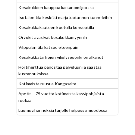
Kesäkukkien kauppaa kartanomiljöössä
Isotalon tila keskitti marjatuotannon tunneleihin
Kesäkukkakauteen koetulla konseptilla
Orvokit avasivat kesäkukkamyynnin
Vilppulan tila katsoo eteenpäin
Kesäkukkatarhojen viljelysesonki on alkanut
Hortiherttua panostaa palveluun ja säästää
kustannuksissa
Kotimaista ruusua Kangasalta
Apetit – 75 vuotta kotimaista kasvipohjaista
ruokaa
Luomuvihanneksia tarjolle helpossa muodossa