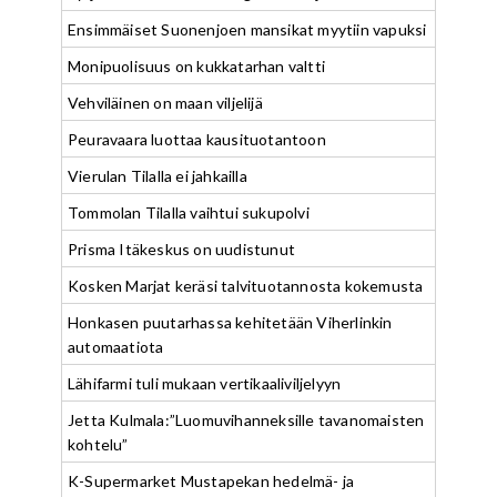
Ensimmäiset Suonenjoen mansikat myytiin vapuksi
Monipuolisuus on kukkatarhan valtti
Vehviläinen on maan viljelijä
Peuravaara luottaa kausituotantoon
Vierulan Tilalla ei jahkailla
Tommolan Tilalla vaihtui sukupolvi
Prisma Itäkeskus on uudistunut
Kosken Marjat keräsi talvituotannosta kokemusta
Honkasen puutarhassa kehitetään Viherlinkin
automaatiota
Lähifarmi tuli mukaan vertikaaliviljelyyn
Jetta Kulmala:”Luomuvihanneksille tavanomaisten
kohtelu”
K-Supermarket Mustapekan hedelmä- ja