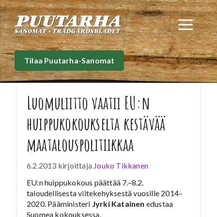
Siirry
sisältöön
Val
Tilaa Puutarha-Sanomat
Luomuliitto vaatii EU:n
huippukokoukselta kestävää
maatalouspolitiikkaa
6.2.2013
kirjoittaja
Jouko Tikkanen
EU:n huippukokous päättää 7.–8.2.
taloudellisesta viitekehyksestä vuosille 2014–
2020. Pääministeri
Jyrki Katainen
edustaa
Suomea kokouksessa.