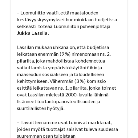
– Luomuliitto vaatii, että maatalouden
kestävyyskysymykset huomioidaan budjetissa
selkeästi, toteaa Luomuliiton puheenjohtaja
Jukka Lassila.
Lassilan mukaan uhkana on, että budjetissa
leikataan enemmän (9 %) nimenomaan ns. 2.
pilarilta, joka mahdollistaa kohdennettua
vaikuttamista ympäristökäytäntöihin ja
maaseudun sosiaaliseen ja taloudelliseen
kehittymiseen. Vähemmän (3 %) komissio
esittää leikattavan ns. 1. pilarilta, jonka toimet
ovat Lassilan mielestä 2000-luvulla lähinnä
lisänneet tuotantopanosteollisuuden ja
suurtilallisten hyötyjä.
– Tavoitteenamme ovat toimivat markkinat,
joiden myötä tuottajat saisivat tulevaisuudessa
suuremman osan tuloistaan