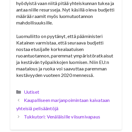
hyödyistä vaan niitä pitää yhteiskunnan tukea ja
antaa niille resursseja. Nyt käsillä oleva budjetti
määrää raamit myös luomutuotannon
mahdollisuuksille.
Luomuliitto on pyytänyt, että pääministeri
Katainen varmistaa, että seuraava budjetti
nostaa etusijalle korkealaatuisen
ruoantuotannon, paremmat ympäristöratkaisut
ja kestävän työpaikkojen luomisen. Niin EU:n
maatalous ja ruoka voi saavuttaa paremman
kestävyyden vuoteen 2020 mennessä.
Kategoriat
Uutiset
Kaupalliseen marjanpoimintaan kaivataan
yhteisiä pelisääntöjä
Tukkutori: Venäläisille viisumivapaus