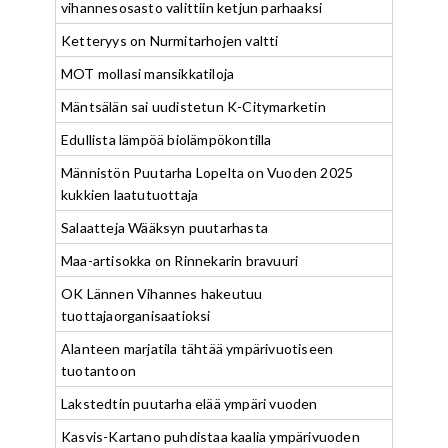
vihannesosasto valittiin ketjun parhaaksi
Ketteryys on Nurmitarhojen valtti
MOT mollasi mansikkatiloja
Mäntsälän sai uudistetun K-Citymarketin
Edullista lämpöä biolämpökontilla
Männistön Puutarha Lopelta on Vuoden 2025
kukkien laatutuottaja
Salaatteja Wääksyn puutarhasta
Maa-artisokka on Rinnekarin bravuuri
OK Lännen Vihannes hakeutuu
tuottajaorganisaatioksi
Alanteen marjatila tähtää ympärivuotiseen
tuotantoon
Lakstedtin puutarha elää ympäri vuoden
Kasvis-Kartano puhdistaa kaalia ympärivuoden