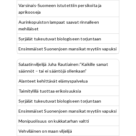
Varsinais-Suomeen istutettiin persikoita ja
aprikooseja
Aurinkopuiston lampaat saavat rinnalleen
mehiläiset
Syrjälät tukeutuvat biologiseen torjuntaan
Ensimmäiset Suonenjoen mansikat myytiin vapuksi
Salaatinviljelijä Juha Rautiainen:”Kaikille samat
säännöt – tai ei sääntöjä ollenkaan”
Alanteet kehittävät elämyspalvelua
Taimityllilä tuottaa erikoisuuksia
Syrjälät tukeutuvat biologiseen torjuntaan
Ensimmäiset Suonenjoen mansikat myytiin vapuksi
Monipuolisuus on kukkatarhan valtti
Vehviläinen on maan viljelijä