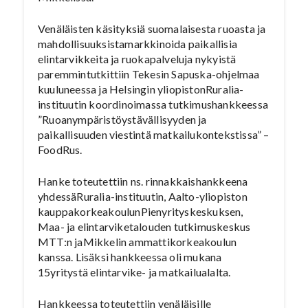
Venäläisten käsityksiä suomalaisesta ruoasta ja
mahdollisuuksistamarkkinoida paikallisia
elintarvikkeita ja ruokapalveluja nykyistä
paremmintutkittiin Tekesin Sapuska-ohjelmaa
kuuluneessa ja Helsingin yliopistonRuralia-
instituutin koordinoimassa tutkimushankkeessa
”Ruoanympäristöystävällisyyden ja
paikallisuuden viestintä matkailukontekstissa” –
FoodRus.
Hanke toteutettiin ns. rinnakkaishankkeena
yhdessäRuralia-instituutin, Aalto-yliopiston
kauppakorkeakoulunPienyrityskeskuksen,
Maa- ja elintarviketalouden tutkimuskeskus
MTT:n jaMikkelin ammattikorkeakoulun
kanssa. Lisäksi hankkeessa oli mukana
15yritystä elintarvike- ja matkailualalta.
Hankkeessa toteutettiin venäläisille