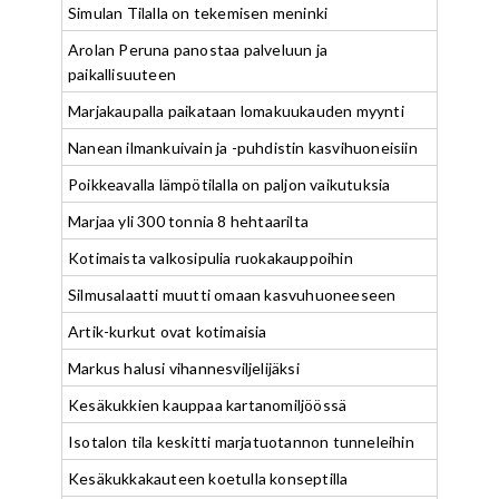
Simulan Tilalla on tekemisen meninki
Arolan Peruna panostaa palveluun ja
paikallisuuteen
Marjakaupalla paikataan lomakuukauden myynti
Nanean ilmankuivain ja -puhdistin kasvihuoneisiin
Poikkeavalla lämpötilalla on paljon vaikutuksia
Marjaa yli 300 tonnia 8 hehtaarilta
Kotimaista valkosipulia ruokakauppoihin
Silmusalaatti muutti omaan kasvuhuoneeseen
Artik-kurkut ovat kotimaisia
Markus halusi vihannesviljelijäksi
Kesäkukkien kauppaa kartanomiljöössä
Isotalon tila keskitti marjatuotannon tunneleihin
Kesäkukkakauteen koetulla konseptilla