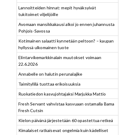
Lannoitteiden hinnat: mepit hyväksyivät
tukitoimet viljelijöille
Avomaan mansikkakausi alkoi jo ennen juhannusta
Pohjois-Savossa
Kotimainen salaatti kynnetään peltoon? – kaupan
hyllyssä ulkomainen tuote
Elintarvikemarkkinalain muutokset voimaan
22.6.2026
Annabelle on halutin perunalajike
Taimityllilä tuottaa erikoisuuksia
Ruokatiedon kasvujohtajaksi Marjukka Mattio
Fresh Servant vahvistaa kasvuaan ostamalla Bama
Fresh Cutsin
Kielon päivänä järjestetään 60 opastettua retkeä
Kimalaiset ratkaisevat ongelmia kuin kädelliset