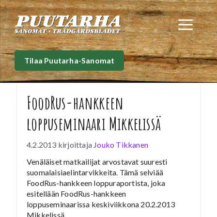
Siirry
sisältöön
Val
Tilaa Puutarha-Sanomat
FoodRus-hankkeen
loppuseminaari Mikkelissä
4.2.2013
kirjoittaja
Jouko Tikkanen
Venäläiset matkailijat arvostavat suuresti
suomalaisiaelintarvikkeita. Tämä selviää
FoodRus-hankkeen loppuraportista, joka
esitellään FoodRus-hankkeen
loppuseminaarissa keskiviikkona 20.2.2013
Mikkelissä.