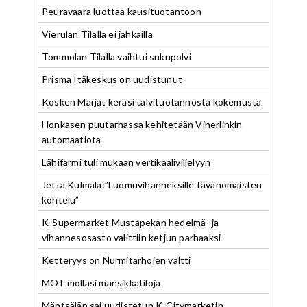
Peuravaara luottaa kausituotantoon
Vierulan Tilalla ei jahkailla
Tommolan Tilalla vaihtui sukupolvi
Prisma Itäkeskus on uudistunut
Kosken Marjat keräsi talvituotannosta kokemusta
Honkasen puutarhassa kehitetään Viherlinkin
automaatiota
Lähifarmi tuli mukaan vertikaaliviljelyyn
Jetta Kulmala:”Luomuvihanneksille tavanomaisten
kohtelu”
K-Supermarket Mustapekan hedelmä- ja
vihannesosasto valittiin ketjun parhaaksi
Ketteryys on Nurmitarhojen valtti
MOT mollasi mansikkatiloja
Mäntsälän sai uudistetun K-Citymarketin