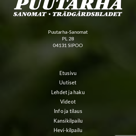
Puutarha-Sanomat
PL 28
04131 SIPOO
Etusivu
Uutiset
Lehdet ja haku
Videot
Info ja tilaus
Kansikilpailu
Hevi-kilpailu