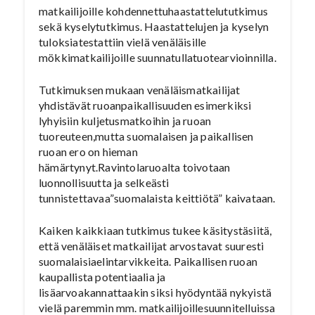
matkailijoille kohdennettuhaastattelututkimus
sekä kyselytutkimus. Haastattelujen ja kyselyn
tuloksiatestattiin vielä venäläisille
mökkimatkailijoille suunnatullatuotearvioinnilla.
Tutkimuksen mukaan venäläismatkailijat
yhdistävät ruoanpaikallisuuden esimerkiksi
lyhyisiin kuljetusmatkoihin ja ruoan
tuoreuteen,mutta suomalaisen ja paikallisen
ruoan ero on hieman
hämärtynyt.Ravintolaruoalta toivotaan
luonnollisuutta ja selkeästi
tunnistettavaa”suomalaista keittiötä” kaivataan.
Kaiken kaikkiaan tutkimus tukee käsitystäsiitä,
että venäläiset matkailijat arvostavat suuresti
suomalaisiaelintarvikkeita. Paikallisen ruoan
kaupallista potentiaalia ja
lisäarvoakannattaakin siksi hyödyntää nykyistä
vielä paremmin mm. matkailijoillesuunnitelluissa