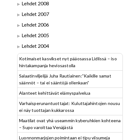
Lehdet 2008
Lehdet 2007
Lehdet 2006
Lehdet 2005
Lehdet 2004
Kotimaiset kasvikset nyt pääosassa Lidlissä – iso
hintakampanja heviosastolla
Salaatinviljelijä Juha Rautiainen:”Kaikille samat
säännöt – tai ei sääntöjä ollenkaan”
Alanteet kehittävät elämyspalvelua
Varhaisperunantuottajat: Kuluttajahintojen nousu
ei näy tuottajan kukkarossa
Maatilat ovat yhä useammin kyberuhkien kohteena
– Supo varoittaa Venäjästä
Luonnonmarjojen poimintaan ei tipu viisumeja