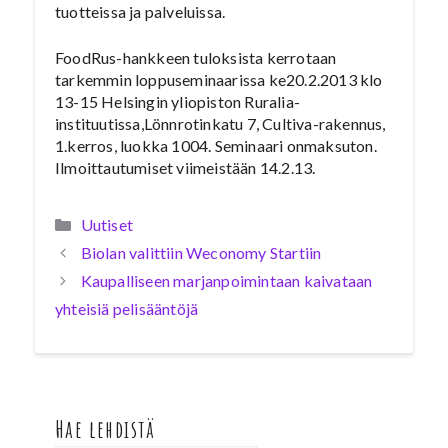
tuotteissa ja palveluissa.
FoodRus-hankkeen tuloksista kerrotaan
tarkemmin loppuseminaarissa ke20.2.2013 klo
13-15 Helsingin yliopiston Ruralia-
instituutissa,Lönnrotinkatu 7, Cultiva-rakennus,
1.kerros, luokka 1004. Seminaari onmaksuton.
Ilmoittautumiset viimeistään 14.2.13.
Kategoriat
Uutiset
Biolan valittiin Weconomy Startiin
Kaupalliseen marjanpoimintaan kaivataan
yhteisiä pelisääntöjä
Hae lehdistä