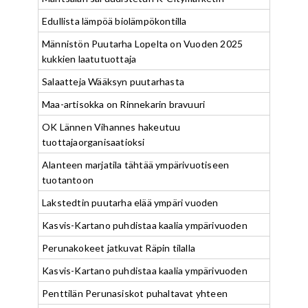
Edullista lämpöä biolämpökontilla
Männistön Puutarha Lopelta on Vuoden 2025
kukkien laatutuottaja
Salaatteja Wääksyn puutarhasta
Maa-artisokka on Rinnekarin bravuuri
OK Lännen Vihannes hakeutuu
tuottajaorganisaatioksi
Alanteen marjatila tähtää ympärivuotiseen
tuotantoon
Lakstedtin puutarha elää ympäri vuoden
Kasvis-Kartano puhdistaa kaalia ympärivuoden
Perunakokeet jatkuvat Räpin tilalla
Kasvis-Kartano puhdistaa kaalia ympärivuoden
Penttilän Perunasiskot puhaltavat yhteen