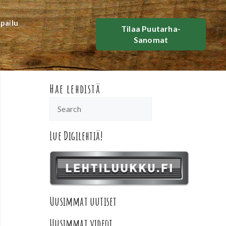
lpailu
Tilaa Puutarha-
Sanomat
Hae lehdistä
Lue Digilehtiä!
Uusimmat uutiset
Uusimmat videot