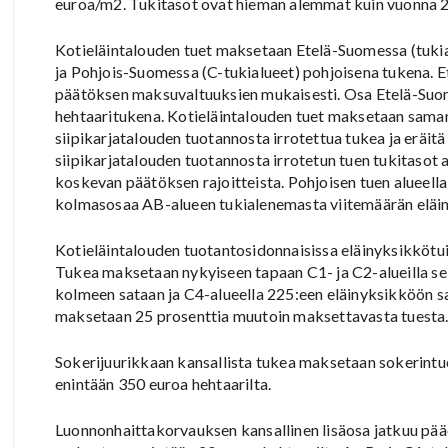
euroa/m2. Tukitasot ovat hieman alemmat kuin vuonna 
Kotieläintalouden tuet maksetaan Etelä-Suomessa (tukia
ja Pohjois-Suomessa (C-tukialueet) pohjoisena tukena. 
päätöksen maksuvaltuuksien mukaisesti. Osa Etelä-Suom
hehtaaritukena. Kotieläintalouden tuet maksetaan saman
siipikarjatalouden tuotannosta irrotettua tukea ja eräit
siipikarjatalouden tuotannosta irrotetun tuen tukitasot
koskevan päätöksen rajoitteista. Pohjoisen tuen alueell
kolmasosaa AB-alueen tukialenemasta viitemäärän eläin
Kotieläintalouden tuotantosidonnaisissa eläinyksikkötui
Tukea maksetaan nykyiseen tapaan C1- ja C2-alueilla sei
kolmeen sataan ja C4-alueella 225:een eläinyksikköön s
maksetaan 25 prosenttia muutoin maksettavasta tuesta.
Sokerijuurikkaan kansallista tukea maksetaan sokerintu
enintään 350 euroa hehtaarilta.
Luonnonhaittakorvauksen kansallinen lisäosa jatkuu pää