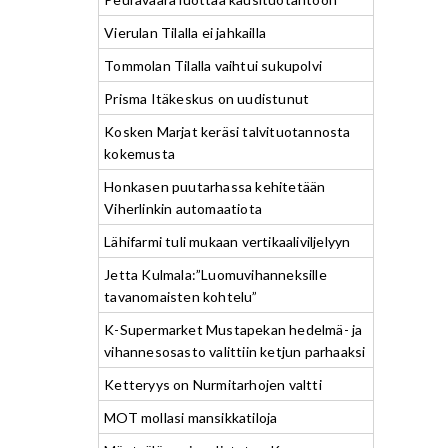
Vierulan Tilalla ei jahkailla
Tommolan Tilalla vaihtui sukupolvi
Prisma Itäkeskus on uudistunut
Kosken Marjat keräsi talvituotannosta
kokemusta
Honkasen puutarhassa kehitetään
Viherlinkin automaatiota
Lähifarmi tuli mukaan vertikaaliviljelyyn
Jetta Kulmala:”Luomuvihanneksille
tavanomaisten kohtelu”
K-Supermarket Mustapekan hedelmä- ja
vihannesosasto valittiin ketjun parhaaksi
Ketteryys on Nurmitarhojen valtti
MOT mollasi mansikkatiloja