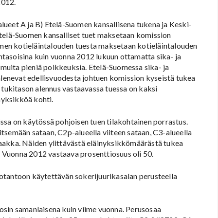
2012.
lueet A ja B) Etelä-Suomen kansallisena tukena ja Keski-
Etelä-Suomen kansalliset tuet maksetaan komission
en kotieläintalouden tuesta maksetaan kotieläintalouden
tasoisina kuin vuonna 2012 lukuun ottamatta sika- ja
ä muita pieniä poikkeuksia. Etelä-Suomessa sika- ja
 alenevat edellisvuodesta johtuen komission kyseistä tukea
a tukitason alennus vastaavassa tuessa on kaksi
yksikköä kohti.
ssa on käytössä pohjoisen tuen tilakohtainen porrastus.
tsemään sataan, C2p-alueella viiteen sataan, C3-alueella
aakka. Näiden ylittävästä eläinyksikkömäärästä tukea
 Vuonna 2012 vastaava prosenttiosuus oli 50.
otantoon käytettävän sokerijuurikasalan perusteella
osin samanlaisena kuin viime vuonna. Perusosaa