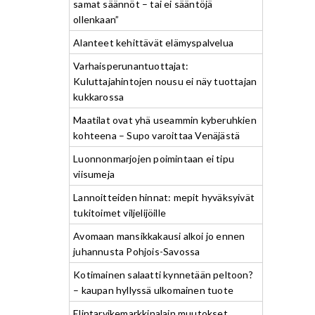
samat säännöt – tai ei sääntöjä
ollenkaan”
Alanteet kehittävät elämyspalvelua
Varhaisperunantuottajat:
Kuluttajahintojen nousu ei näy tuottajan
kukkarossa
Maatilat ovat yhä useammin kyberuhkien
kohteena – Supo varoittaa Venäjästä
Luonnonmarjojen poimintaan ei tipu
viisumeja
Lannoitteiden hinnat: mepit hyväksyivät
tukitoimet viljelijöille
Avomaan mansikkakausi alkoi jo ennen
juhannusta Pohjois-Savossa
Kotimainen salaatti kynnetään peltoon?
– kaupan hyllyssä ulkomainen tuote
Elintarvikemarkkinalain muutokset