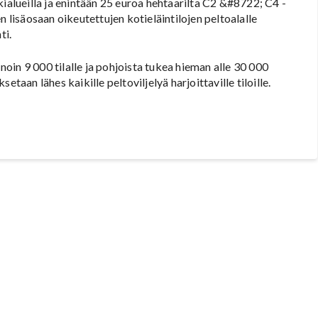
kialueilla ja enintään 25 euroa hehtaarilta C2 &#8722; C4 -
n lisäosaan oikeutettujen kotieläintilojen peltoalalle
ti.
in 9 000 tilalle ja pohjoista tukea hieman alle 30 000
taan lähes kaikille peltoviljelyä harjoittaville tiloille.