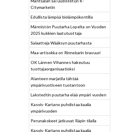
Mäntsälän sai uudistetun K-
Citymarketin
Edullista lämpöä biolämpökontilla
Männistön Puutarha Lopelta on Vuoden
2025 kukkien laatutuottaja
Salaatteja Wääksyn puutarhasta
Maa-artisokka on Rinnekarin bravuuri
OK Lännen Vihannes hakeutuu
tuottajaorganisaatioksi
Alanteen marjatila tähtää
ympärivuotiseen tuotantoon
Lakstedtin puutarha elää ympäri vuoden
Kasvis-Kartano puhdistaa kaalia
ympärivuoden
Perunakokeet jatkuvat Räpin tilalla
Kasvis-Kartano puhdistaa kaalia