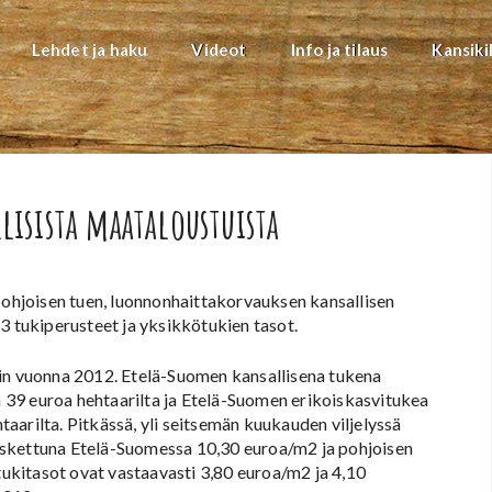
Lehdet ja haku
Videot
Info ja tilaus
Kansiki
lisista maataloustuista
 pohjoisen tuen, luonnonhaittakorvauksen kansallisen
3 tukiperusteet ja yksikkötukien tasot.
uin vuonna 2012. Etelä-Suomen kansallisena tukena
ia 39 euroa hehtaarilta ja Etelä-Suomen erikoiskasvitukea
aarilta. Pitkässä, yli seitsemän kuukauden viljelyssä
askettuna Etelä-Suomessa 10,30 euroa/m2 ja pohjoisen
 tukitasot ovat vastaavasti 3,80 euroa/m2 ja 4,10