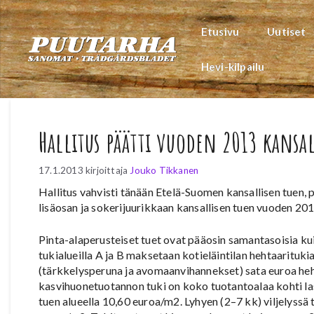
Siirry
sisältöön
Etusivu
Uutiset
Hevi-kilpailu
Hallitus päätti vuoden 2013 kansal
17.1.2013
kirjoittaja
Jouko Tikkanen
Hallitus vahvisti tänään Etelä-Suomen kansallisen tuen,
lisäosan ja sokerijuurikkaan kansallisen tuen vuoden 201
Pinta-alaperusteiset tuet ovat pääosin samantasoisia k
tukialueilla A ja B maksetaan kotieläintilan hehtaarituk
(tärkkelysperuna ja avomaanvihannekset) sata euroa heht
kasvihuonetuotannon tuki on koko tuotantoalaa kohti l
tuen alueella 10,60 euroa/m2. Lyhyen (2–7 kk) viljelyssä