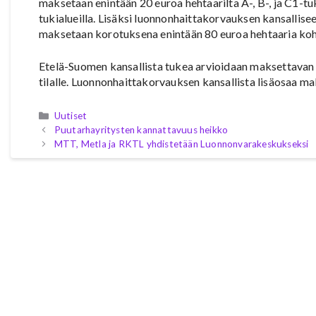
maksetaan enintään 20 euroa hehtaarilta A-, B-, ja C1-tu
tukialueilla. Lisäksi luonnonhaittakorvauksen kansallisee
maksetaan korotuksena enintään 80 euroa hehtaaria koh
Etelä-Suomen kansallista tukea arvioidaan maksettavan no
tilalle. Luonnonhaittakorvauksen kansallista lisäosaa makse
Kategoriat
Uutiset
Puutarhayritysten kannattavuus heikko
MTT, Metla ja RKTL yhdistetään Luonnonvarakeskukseksi