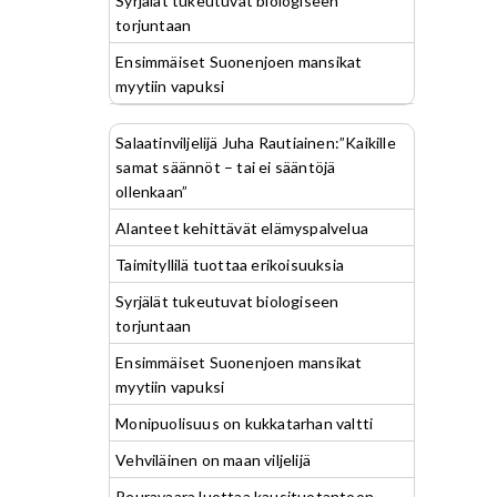
Syrjälät tukeutuvat biologiseen
torjuntaan
Ensimmäiset Suonenjoen mansikat
myytiin vapuksi
Salaatinviljelijä Juha Rautiainen:”Kaikille
samat säännöt – tai ei sääntöjä
ollenkaan”
Alanteet kehittävät elämyspalvelua
Taimityllilä tuottaa erikoisuuksia
Syrjälät tukeutuvat biologiseen
torjuntaan
Ensimmäiset Suonenjoen mansikat
myytiin vapuksi
Monipuolisuus on kukkatarhan valtti
Vehviläinen on maan viljelijä
Peuravaara luottaa kausituotantoon