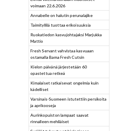
voimaan 22.6.2026
Annabelle on halutin perunalajike
Taimityllilä tuottaa erikoisuuksia
Ruokatiedon kasvujohtajaksi Marjukka
Mattio
Fresh Servant vahvistaa kasvuaan
ostamalla Bama Fresh Cutsin
Kielon päivänä järjestetään 60
opastettua retkeä
Kimalaiset ratkaisevat ongelmia kuin
kädelliset
Varsinais-Suomeen istutettiin persikoita
ja aprikooseja
Aurinkopuiston lampaat saavat
rinnalleen mehiläiset