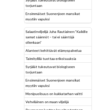
Syrjälät tukeutuvat biologiseen
torjuntaan
Ensimmäiset Suonenjoen mansikat
myytiin vapuksi
Salaatinviljelijä Juha Rautiainen:”Kaikille
samat säännöt – tai ei sääntöjä
ollenkaan”
Alanteet kehittävät elämyspalvelua
Taimityllilä tuottaa erikoisuuksia
Syrjälät tukeutuvat biologiseen
torjuntaan
Ensimmäiset Suonenjoen mansikat
myytiin vapuksi
Monipuolisuus on kukkatarhan valtti
Vehviläinen on maan viljelijä
Peuravaara luottaa kausituotantoon