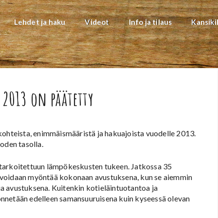
Lehdet ja haku
Videot
Info ja tilaus
Kansiki
 2013 on päätetty
kohteista, enimmäismääristä ja hakuajoista vuodelle 2013.
oden tasolla.
 tarkoitettuun lämpökeskusten tukeen. Jatkossa 35
a voidaan myöntää kokonaan avustuksena, kun se aiemmin
a avustuksena. Kuitenkin kotieläintuotantoa ja
önnetään edelleen samansuuruisena kuin kyseessä olevan