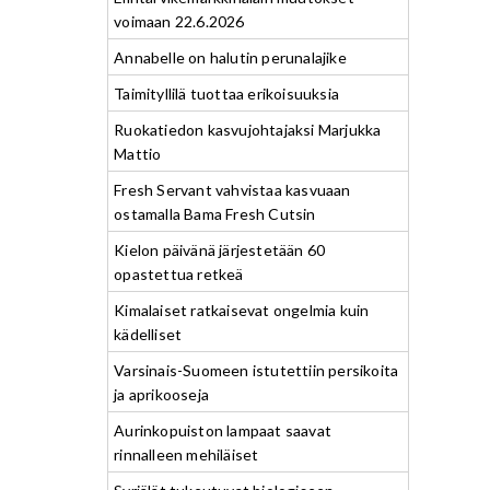
voimaan 22.6.2026
Annabelle on halutin perunalajike
Taimityllilä tuottaa erikoisuuksia
Ruokatiedon kasvujohtajaksi Marjukka
Mattio
Fresh Servant vahvistaa kasvuaan
ostamalla Bama Fresh Cutsin
Kielon päivänä järjestetään 60
opastettua retkeä
Kimalaiset ratkaisevat ongelmia kuin
kädelliset
Varsinais-Suomeen istutettiin persikoita
ja aprikooseja
Aurinkopuiston lampaat saavat
rinnalleen mehiläiset