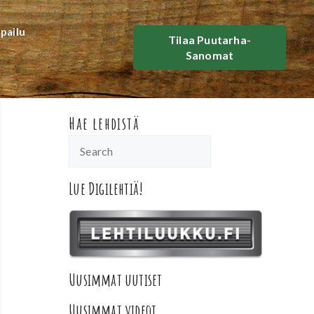
lpailu
Tilaa Puutarha-
Sanomat
Hae lehdistä
Lue Digilehtiä!
Uusimmat uutiset
Uusimmat videot