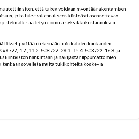
 muutettiin siten, että tukea voidaan myöntää rakentamisen
suun, joka tulee rakennukseen kiinteästi asennettavan
järjestelmälle säädetyn enimmäisyksikkökustannuksen
ipäätökset pyritään tekemään noin kahden kuukauden
#8722; 1.2., 11.2. &#8722; 28.3., 15.4. &#8722; 16.8. ja
uskiinteistön hankintaan ja hakijasta riippumattomien
kuitenkaan sovelleta muita tukikohteita koskevia