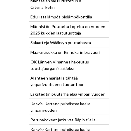
Mäntsälän sai uudistetun K-
Citymarketin
Edullista lämpöä biolämpökontilla
Männistön Puutarha Lopelta on Vuoden
2025 kukkien laatutuottaja
Salaatteja Wääksyn puutarhasta
Maa-artisokka on Rinnekarin bravuuri
OK Lännen Vihannes hakeutuu
tuottajaorganisaatioksi
Alanteen marjatila tähtää
ympärivuotiseen tuotantoon
Lakstedtin puutarha elää ympäri vuoden
Kasvis-Kartano puhdistaa kaalia
ympärivuoden
Perunakokeet jatkuvat Räpin tilalla
Kasvis-Kartano puhdistaa kaalia