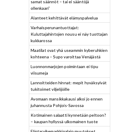
samat säännöt – tai ei sääntöjä
ollenkaan”
Alanteet kehittävät elämyspalvelua
Varhaisperunantuottajat:
Kuluttajahintojen nousu ei näy tuottajan
kukkarossa
Maatilat ovat yhä useammin kyberuhkien
kohteena – Supo varoittaa Venäjästä
Luonnonmarjojen poimintaan ei tipu
viisumeja
Lannoitteiden hinnat: mepit hyväksyivät
tukitoimet viljelijöille
Avomaan mansikkakausi alkoi jo ennen
juhannusta Pohjois-Savossa
Kotimainen salaatti kynnetään peltoon?
– kaupan hyllyssä ulkomainen tuote
Elintarvikemarkkinalain muutokset