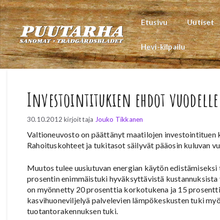
Siirry
sisältöön
Etusivu
Uutiset
Hevi-kilpailu
Investointitukien ehdot vuodelle
30.10.2012
kirjoittaja
Jouko Tikkanen
Valtioneuvosto on päättänyt maatilojen investointituen 
Rahoituskohteet ja tukitasot säilyvät pääosin kuluvan vu
Muutos tulee uusiutuvan energian käytön edistämiseksi
prosentin enimmäistuki hyväksyttävistä kustannuksist
on myönnetty 20 prosenttia korkotukena ja 15 prosentti
kasvihuoneviljelyä palvelevien lämpökeskusten tuki my
tuotantorakennuksen tuki.