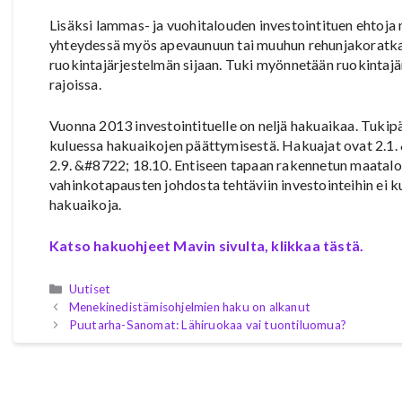
Lisäksi lammas- ja vuohitalouden investointituen ehtoja
yhteydessä myös apevaunuun tai muuhun rehunjakoratkai
ruokintajärjestelmän sijaan. Tuki myönnetään ruokinta
rajoissa.
Vuonna 2013 investointituelle on neljä hakuaikaa. Tuk
kuluessa hakuaikojen päättymisestä. Hakuajat ovat 2.1. &
2.9. &#8722; 18.10. Entiseen tapaan rakennetun maatalo
vahinkotapausten johdosta tehtäviin investointeihin ei 
hakuaikoja.
Katso hakuohjeet Mavin sivulta, klikkaa tästä.
Kategoriat
Uutiset
Menekinedistämisohjelmien haku on alkanut
Puutarha-Sanomat: Lähiruokaa vai tuontiluomua?