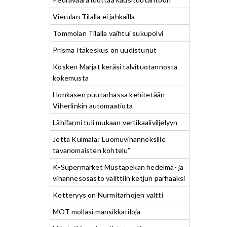
Vierulan Tilalla ei jahkailla
Tommolan Tilalla vaihtui sukupolvi
Prisma Itäkeskus on uudistunut
Kosken Marjat keräsi talvituotannosta
kokemusta
Honkasen puutarhassa kehitetään
Viherlinkin automaatiota
Lähifarmi tuli mukaan vertikaaliviljelyyn
Jetta Kulmala:”Luomuvihanneksille
tavanomaisten kohtelu”
K-Supermarket Mustapekan hedelmä- ja
vihannesosasto valittiin ketjun parhaaksi
Ketteryys on Nurmitarhojen valtti
MOT mollasi mansikkatiloja