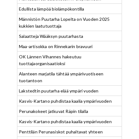
Edullista lämpöä biolämpökontilla
Männistön Puutarha Lopelta on Vuoden 2025
kukkien laatutuottaja
Salaatteja Wääksyn puutarhasta
Maa-artisokka on Rinnekarin bravuuri
OK Lännen Vihannes hakeutuu
tuottajaorganisaatioksi
Alanteen marjatila tähtää ympärivuotiseen
tuotantoon
Lakstedtin puutarha elää ympäri vuoden
Kasvis-Kartano puhdistaa kaalia ympärivuoden
Perunakokeet jatkuvat Räpin tilalla
Kasvis-Kartano puhdistaa kaalia ympärivuoden
Penttilän Perunasiskot puhaltavat yhteen