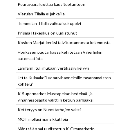
Peuravaara luottaa kausituotantoon
Vierulan Tilalla ei jahkailla
Tommolan Tilalla vaihtui sukupolvi
Prisma Itäkeskus on uudistunut
Kosken Marjat keräsi talvituotannosta kokemusta
Honkasen puutarhassa kehitetään Viherlinkin
automaatiota
Lähifarmi tuli mukaan vertikaaliviljelyyn
Jetta Kulmala:”Luomuvihanneksille tavanomaisten
kohtelu”
K-Supermarket Mustapekan hedelmä- ja
vihannesosasto valittiin ketjun parhaaksi
Ketteryys on Nurmitarhojen valtti
MOT mollasi mansikkatiloja
Mäntsälän sai uudistetun K-Citymarketin