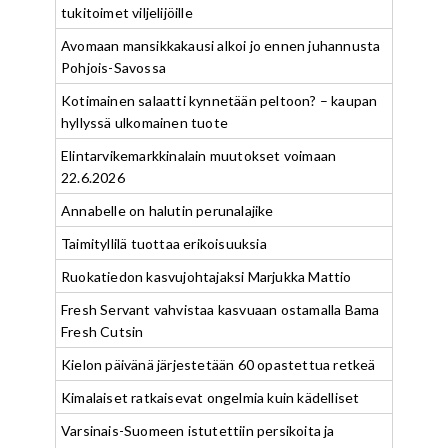
tukitoimet viljelijöille
Avomaan mansikkakausi alkoi jo ennen juhannusta
Pohjois-Savossa
Kotimainen salaatti kynnetään peltoon? – kaupan
hyllyssä ulkomainen tuote
Elintarvikemarkkinalain muutokset voimaan
22.6.2026
Annabelle on halutin perunalajike
Taimityllilä tuottaa erikoisuuksia
Ruokatiedon kasvujohtajaksi Marjukka Mattio
Fresh Servant vahvistaa kasvuaan ostamalla Bama
Fresh Cutsin
Kielon päivänä järjestetään 60 opastettua retkeä
Kimalaiset ratkaisevat ongelmia kuin kädelliset
Varsinais-Suomeen istutettiin persikoita ja