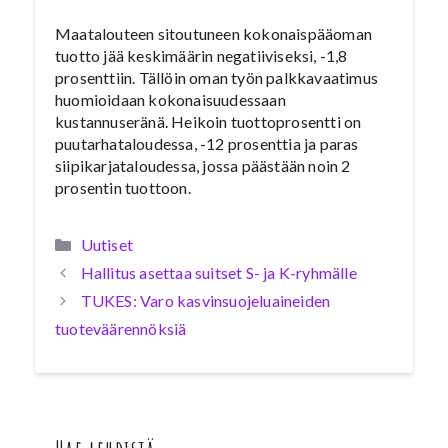
Maatalouteen sitoutuneen kokonaispääoman
tuotto jää keskimäärin negatiiviseksi, -1,8
prosenttiin. Tällöin oman työn palkkavaatimus
huomioidaan kokonaisuudessaan
kustannuseränä. Heikoin tuottoprosentti on
puutarhataloudessa, -12 prosenttia ja paras
siipikarjataloudessa, jossa päästään noin 2
prosentin tuottoon.
Kategoriat
Uutiset
Hallitus asettaa suitset S- ja K-ryhmälle
TUKES: Varo kasvinsuojeluaineiden
tuoteväärennöksiä