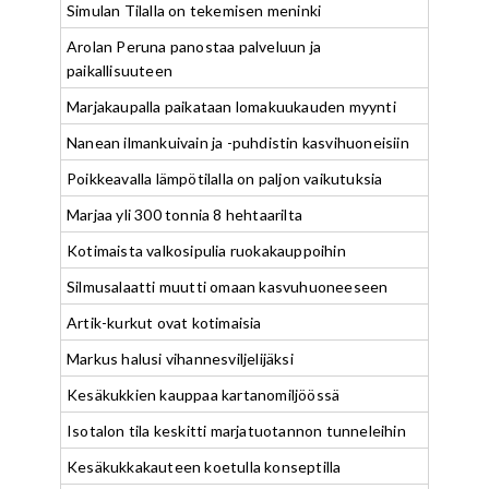
Simulan Tilalla on tekemisen meninki
Arolan Peruna panostaa palveluun ja
paikallisuuteen
Marjakaupalla paikataan lomakuukauden myynti
Nanean ilmankuivain ja -puhdistin kasvihuoneisiin
Poikkeavalla lämpötilalla on paljon vaikutuksia
Marjaa yli 300 tonnia 8 hehtaarilta
Kotimaista valkosipulia ruokakauppoihin
Silmusalaatti muutti omaan kasvuhuoneeseen
Artik-kurkut ovat kotimaisia
Markus halusi vihannesviljelijäksi
Kesäkukkien kauppaa kartanomiljöössä
Isotalon tila keskitti marjatuotannon tunneleihin
Kesäkukkakauteen koetulla konseptilla