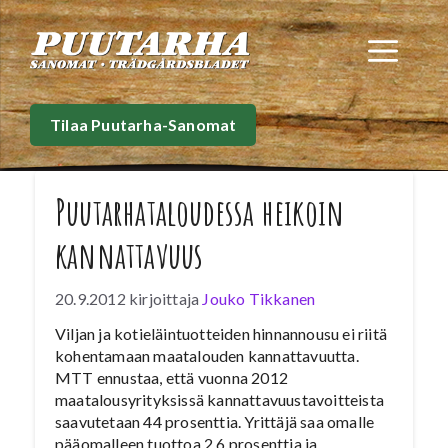
Siirry
sisältöön
Val
Tilaa Puutarha-Sanomat
Puutarhataloudessa heikoin
kannattavuus
20.9.2012
kirjoittaja
Jouko Tikkanen
Viljan ja kotieläintuotteiden hinnannousu ei riitä
kohentamaan maatalouden kannattavuutta.
MTT ennustaa, että vuonna 2012
maatalousyrityksissä kannattavuustavoitteista
saavutetaan 44 prosenttia. Yrittäjä saa omalle
pääomalleen tuottoa 2,6 prosenttia ja