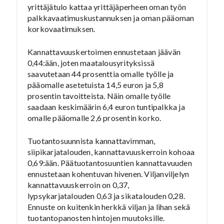
yrittäjätulo kattaa yrittäjäperheen oman työn
palkkavaatimuskustannuksen ja oman pääoman
korkovaatimuksen.
Kannattavuuskertoimen ennustetaan jäävän
0,44:ään, joten maatalousyrityksissä
saavutetaan 44 prosenttia omalle työlle ja
pääomalle asetetuista 14,5 euron ja 5,8
prosentin tavoitteista. Näin omalle työlle
saadaan keskimäärin 6,4 euron tuntipalkka ja
omalle pääomalle 2,6 prosentin korko.
Tuotantosuunnista kannattavimman,
siipikarjatalouden, kannattavuuskerroin kohoaa
0,69:ään. Päätuotantosuuntien kannattavuuden
ennustetaan kohentuvan hivenen. Viljanviljelyn
kannattavuuskerroin on 0,37,
lypsykarjatalouden 0,63 ja sikatalouden 0,28.
Ennuste on kuitenkin herkkä viljan ja lihan sekä
tuotantopanosten hintojen muutoksille.