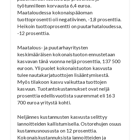
työtunnilleen korvausta 6,4 euroa.
Maataloudessa kokonaispääoman
tuottoprosentti oli negatiivinen, -1,8 prosenttia.
Heikoin tuottoprosentti on puutarhataloudessa,
-12 prosenttia.
Maatalous- ja puutarhayritysten
keskimääräisen kokonaistuoton ennustetaan
kasvavan tänä vuonna neljä prosenttia, 137 500
euroon. Yli puolet kokonaistuoton kasvusta
tulee nautakarjatuottojen lisääntymisestä.
Myös tilakoon kasvu vaikuttaa tuottojen
kasvuun. Tuotantokustannukset ovat neljä
prosenttia edellisvuotista suuremmat eli 163
700 euroa yritystä kohti.
Neljännes kustannusten kasvusta selittyy
lannoitteiden kallistumisella. Ostorehujen osuus
kustannusnoususta on 12 prosenttia.
Kokonaiskustannuksista lannoitteiden ja