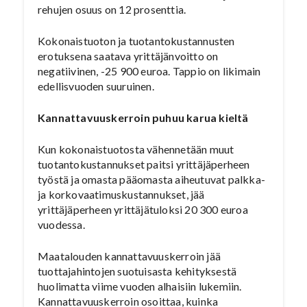
rehujen osuus on 12 prosenttia.
Kokonaistuoton ja tuotantokustannusten
erotuksena saatava yrittäjänvoitto on
negatiivinen, -25 900 euroa. Tappio on likimain
edellisvuoden suuruinen.
Kannattavuuskerroin puhuu karua kieltä
Kun kokonaistuotosta vähennetään muut
tuotantokustannukset paitsi yrittäjäperheen
työstä ja omasta pääomasta aiheutuvat palkka-
ja korkovaatimuskustannukset, jää
yrittäjäperheen yrittäjätuloksi 20 300 euroa
vuodessa.
Maatalouden kannattavuuskerroin jää
tuottajahintojen suotuisasta kehityksestä
huolimatta viime vuoden alhaisiin lukemiin.
Kannattavuuskerroin osoittaa, kuinka