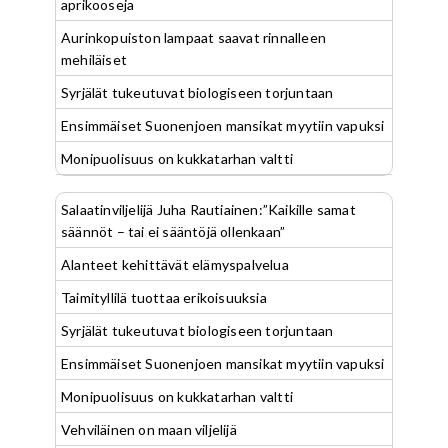
aprikooseja
Aurinkopuiston lampaat saavat rinnalleen
mehiläiset
Syrjälät tukeutuvat biologiseen torjuntaan
Ensimmäiset Suonenjoen mansikat myytiin vapuksi
Monipuolisuus on kukkatarhan valtti
Salaatinviljelijä Juha Rautiainen:”Kaikille samat
säännöt – tai ei sääntöjä ollenkaan”
Alanteet kehittävät elämyspalvelua
Taimityllilä tuottaa erikoisuuksia
Syrjälät tukeutuvat biologiseen torjuntaan
Ensimmäiset Suonenjoen mansikat myytiin vapuksi
Monipuolisuus on kukkatarhan valtti
Vehviläinen on maan viljelijä