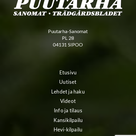
Puutarha-Sanomat
PL 28
04131 SIPOO
Etusivu
Uutiset
Lehdet ja haku
Videot
Info ja tilaus
Kansikilpailu
Hevi-kilpailu