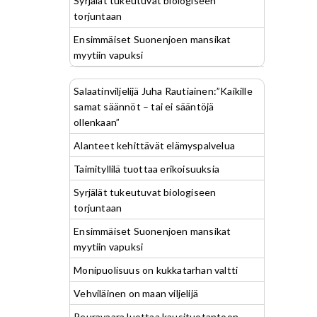
Syrjälät tukeutuvat biologiseen
torjuntaan
Ensimmäiset Suonenjoen mansikat
myytiin vapuksi
Salaatinviljelijä Juha Rautiainen:”Kaikille
samat säännöt – tai ei sääntöjä
ollenkaan”
Alanteet kehittävät elämyspalvelua
Taimityllilä tuottaa erikoisuuksia
Syrjälät tukeutuvat biologiseen
torjuntaan
Ensimmäiset Suonenjoen mansikat
myytiin vapuksi
Monipuolisuus on kukkatarhan valtti
Vehviläinen on maan viljelijä
Peuravaara luottaa kausituotantoon