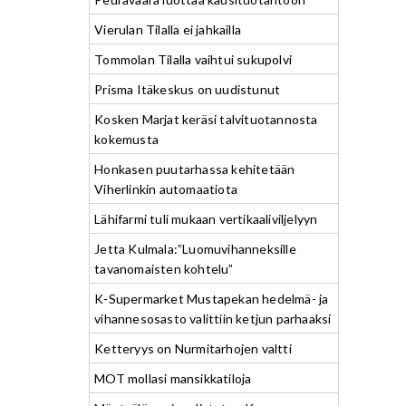
Vierulan Tilalla ei jahkailla
Tommolan Tilalla vaihtui sukupolvi
Prisma Itäkeskus on uudistunut
Kosken Marjat keräsi talvituotannosta
kokemusta
Honkasen puutarhassa kehitetään
Viherlinkin automaatiota
Lähifarmi tuli mukaan vertikaaliviljelyyn
Jetta Kulmala:”Luomuvihanneksille
tavanomaisten kohtelu”
K-Supermarket Mustapekan hedelmä- ja
vihannesosasto valittiin ketjun parhaaksi
Ketteryys on Nurmitarhojen valtti
MOT mollasi mansikkatiloja