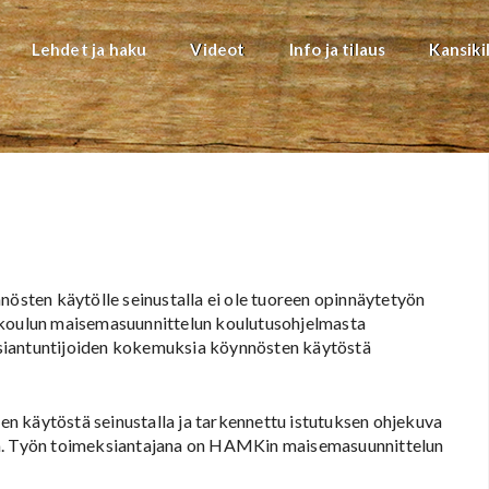
Lehdet ja haku
Videot
Info ja tilaus
Kansiki
nösten käytölle seinustalla ei ole tuoreen opinnäytetyön
oulun maisemasuunnittelun koulutusohjelmasta
asiantuntijoiden kokemuksia köynnösten käytöstä
n käytöstä seinustalla ja tarkennettu istutuksen ohjekuva
ia. Työn toimeksiantajana on HAMKin maisemasuunnittelun