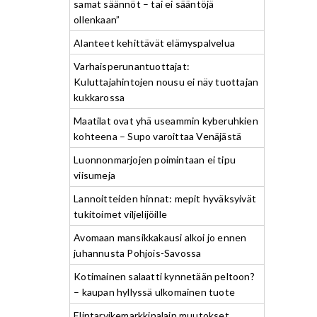
samat säännöt – tai ei sääntöjä
ollenkaan”
Alanteet kehittävät elämyspalvelua
Varhaisperunantuottajat:
Kuluttajahintojen nousu ei näy tuottajan
kukkarossa
Maatilat ovat yhä useammin kyberuhkien
kohteena – Supo varoittaa Venäjästä
Luonnonmarjojen poimintaan ei tipu
viisumeja
Lannoitteiden hinnat: mepit hyväksyivät
tukitoimet viljelijöille
Avomaan mansikkakausi alkoi jo ennen
juhannusta Pohjois-Savossa
Kotimainen salaatti kynnetään peltoon?
– kaupan hyllyssä ulkomainen tuote
Elintarvikemarkkinalain muutokset