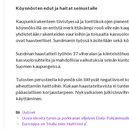
Köynnösten edut ja haitat seinustalle
Kaupunkirakenteen tiivistyessä ja tonttikokojen pienent
köynnöksillä on entistä merkittävämpi rooli vihreän ka
yhdistetään rakenteiden vaurioihin ja toisaalta kasvuolos
ovat haasteelliset. Sundmanin työssä käsitellään sekä köy
Sundman haastatteli työhön 37 viheralan ja kiinteistöhuol
kasvuolosuhteita ja mahdollisia vaikutuksia seinän kunto
Suomen kaupungeissa.
Tulosten perusteella köynnöksiin liittyvät negatiiviset 
aiheuttamiin haittoihin. Kukaan haastateltavista ei tunt
pääasiallisen korjaustarpeen. Nykyaikaisen julkisivuvih
käyttäminen.
Kategoriat
Uutiset
Uusia ideoita tyrnin ja porkkanan viljelyyn Etelä-Pohjanmaall
Eurooppa on ”Hullu mies Huittisista”