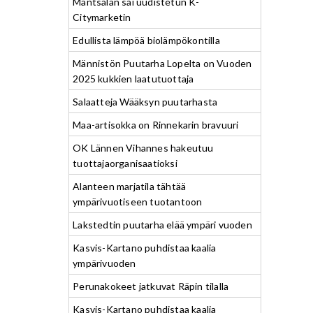
Mäntsälän sai uudistetun K-
Citymarketin
Edullista lämpöä biolämpökontilla
Männistön Puutarha Lopelta on Vuoden
2025 kukkien laatutuottaja
Salaatteja Wääksyn puutarhasta
Maa-artisokka on Rinnekarin bravuuri
OK Lännen Vihannes hakeutuu
tuottajaorganisaatioksi
Alanteen marjatila tähtää
ympärivuotiseen tuotantoon
Lakstedtin puutarha elää ympäri vuoden
Kasvis-Kartano puhdistaa kaalia
ympärivuoden
Perunakokeet jatkuvat Räpin tilalla
Kasvis-Kartano puhdistaa kaalia