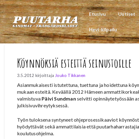
Siirry
sisältöön
Etusivu
Uutiset
Hevi-kilpailu
Köynnöksiä esteittä seinustoille
3.5.2012
kirjoittaja
Jouko Tikkanen
Asianmukaisesti istutettuna, tuettuna ja hoidettuna köyn
mukaan esteitä. Keväällä 2012 Hämeen ammattikorkeak
valmistuva
Päivi Sundman
selvitti opinnäytetyössään 
julkisivuvihreytyksessä.
Työn tuloksena syntyneet ohjeprosessikaaviot köynnöste
hyödyttävät sekä ammattilaisia että puutarhaharrastaj
koulutusohjelma.