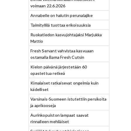
voimaan 22.6.2026
Annabelle on halutin perunalajike
Taimityllilä tuottaa erikoisuuksia
Ruokatiedon kasvujohtajaksi Marjukka
Mattio
Fresh Servant vahvistaa kasvuaan
ostamalla Bama Fresh Cutsin
Kielon päivänä järjestetään 60
opastettua retkeä
Kimalaiset ratkaisevat ongelmia kuin
kädelliset
Varsinais-Suomeen istutettiin persikoita
ja aprikooseja
Aurinkopuiston lampaat saavat
rinnalleen mehiläiset