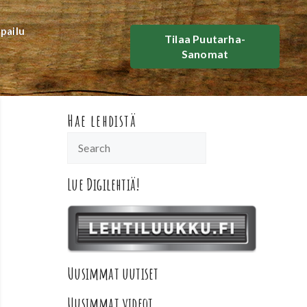
lpailu
Tilaa Puutarha-
Sanomat
Hae lehdistä
Lue Digilehtiä!
Uusimmat uutiset
Uusimmat videot