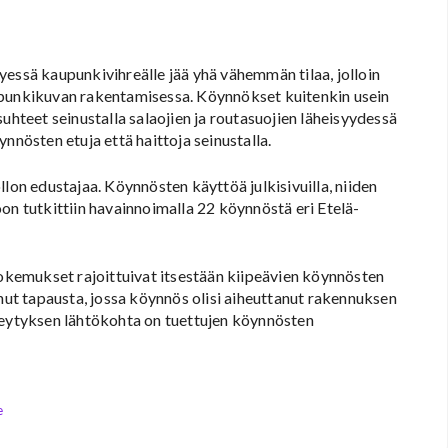
yessä kaupunkivihreälle jää yhä vähemmän tilaa, jolloin
upunkikuvan rakentamisessa. Köynnökset kuitenkin usein
uhteet seinustalla salaojien ja routasuojien läheisyydessä
nnösten etuja että haittoja seinustalla.
lon edustajaa. Köynnösten käyttöä julkisivuilla, niiden
on tutkittiin havainnoimalla 22 köynnöstä eri Etelä-
kokemukset rajoittuivat itsestään kiipeävien köynnösten
enut tapausta, jossa köynnös olisi aiheuttanut rakennuksen
reytyksen lähtökohta on tuettujen köynnösten
e