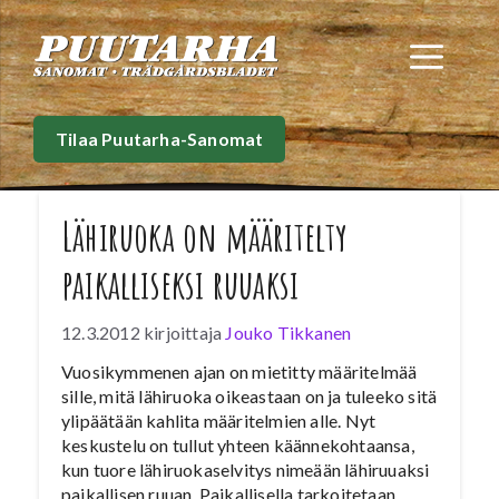
Siirry
sisältöön
Val
Tilaa Puutarha-Sanomat
Lähiruoka on määritelty
paikalliseksi ruuaksi
12.3.2012
kirjoittaja
Jouko Tikkanen
Vuosikymmenen ajan on mietitty määritelmää
sille, mitä lähiruoka oikeastaan on ja tuleeko sitä
ylipäätään kahlita määritelmien alle. Nyt
keskustelu on tullut yhteen käännekohtaansa,
kun tuore lähiruokaselvitys nimeään lähiruuaksi
paikallisen ruuan. Paikallisella tarkoitetaan