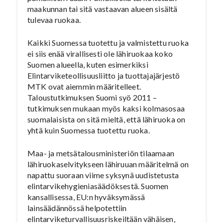
maakunnan tai sitä vastaavan alueen sisältä
tulevaa ruokaa.
Kaikki Suomessa tuotettu ja valmistettu ruoka
ei siis enää virallisesti ole lähiruokaa koko
Suomen alueella, kuten esimerkiksi
Elintarviketeollisuusliitto ja tuottajajärjestö
MTK ovat aiemmin määritelleet.
Taloustutkimuksen Suomi syö 2011 –
tutkimuksen mukaan myös kaksi kolmasosaa
suomalaisista on sitä mieltä, että lähiruoka on
yhtä kuin Suomessa tuotettu ruoka.
Maa- ja metsätalousministeriön tilaamaan
lähiruokaselvitykseen lähiruuan määritelmä on
napattu suoraan viime syksynä uudistetusta
elintarvikehygieniasäädöksestä. Suomen
kansallisessa, EU:n hyväksymässä
lainsäädännössä helpotettiin
elintarviketurvallisuusriskeiltään vähäisen,