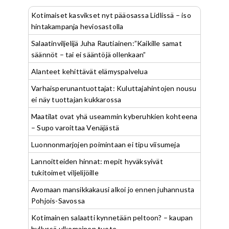
Kotimaiset kasvikset nyt pääosassa Lidlissä – iso
hintakampanja heviosastolla
Salaatinviljelijä Juha Rautiainen:”Kaikille samat
säännöt – tai ei sääntöjä ollenkaan”
Alanteet kehittävät elämyspalvelua
Varhaisperunantuottajat: Kuluttajahintojen nousu
ei näy tuottajan kukkarossa
Maatilat ovat yhä useammin kyberuhkien kohteena
– Supo varoittaa Venäjästä
Luonnonmarjojen poimintaan ei tipu viisumeja
Lannoitteiden hinnat: mepit hyväksyivät
tukitoimet viljelijöille
Avomaan mansikkakausi alkoi jo ennen juhannusta
Pohjois-Savossa
Kotimainen salaatti kynnetään peltoon? – kaupan
hyllyssä ulkomainen tuote