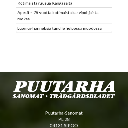
Kotimaista ruusua Kangasalta
Apetit – 75 vuotta kotimaista kasvipohjaista
ruokaa
Luomuvihanneksia tarjolle helpossa muodossa
Puutarha-Sanomat
PL 28
04131 SIPOO