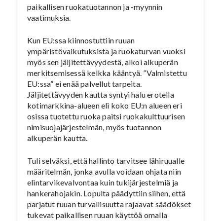
paikallisen ruokatuotannon ja -myynnin
vaatimuksia.
Kun EU:ssa kiinnostuttiin ruuan
ympäristövaikutuksista ja ruokaturvan vuoksi
myös sen jäljitettävyydestä, alkoi alkuperän
merkitsemisessä kelkka kääntyä. ”Valmistettu
EU:ssa” ei enää palvellut tarpeita.
Jäljitettävyyden kautta syntyi halu erotella
kotimarkkina-alueen eli koko EU:n alueen eri
osissa tuotettu ruoka paitsi ruokakulttuurisen
nimisuojajärjestelmän, myös tuotannon
alkuperän kautta.
Tuli selväksi, että hallinto tarvitsee lähiruualle
määritelmän, jonka avulla voidaan ohjata niin
elintarvikevalvontaa kuin tukijärjestelmiä ja
hankerahojakin. Lopulta päädyttiin siihen, että
parjatut ruuan turvallisuutta rajaavat säädökset
tukevat paikallisen ruuan käyttöä omalla