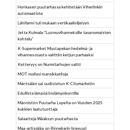
Honkasen puutarhassa kehitetään Viherlinkin
automaatiota
Lähifarmi tuli mukaan vertikaaliviljelyyn
Jetta Kulmala:”Luomuvihanneksille tavanomaisten
kohtelu”
K-Supermarket Mustapekan hedelmä- ja
vihannesosasto valittiin ketjun parhaaksi
Ketteryys on Nurmitarhojen valtti
MOT mollasi mansikkatiloja
Mäntsälän sai uudistetun K-Citymarketin
Edullista lämpöä biolämpökontilla
Männistön Puutarha Lopelta on Vuoden 2025
kukkien laatutuottaja
Salaatteja Wääksyn puutarhasta
Maa-artisokka on Rinnekarin bravuuri