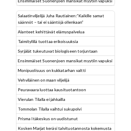
Ensimmäiset Suonenjoen mansikat myytiin vapuksi
Salaatinviljelijä Juha Rautiainen:”Kaikille samat
säännöt – tai ei sääntöjä ollenkaan”
Alanteet kehittävät elämyspalvelua
Taimityllilä tuottaa erikoisuuksia
Syrjälät tukeutuvat biologiseen torjuntaan
Ensimmäiset Suonenjoen mansikat myytiin vapuksi
Monipuolisuus on kukkatarhan valtti
Vehviläinen on maan viljelijä
Peuravaara luottaa kausituotantoon
Vierulan Tilalla ei jahkailla
Tommolan Tilalla vaihtui sukupolvi
Prisma Itäkeskus on uudistunut
Kosken Marjat keräsi talvituotannosta kokemusta