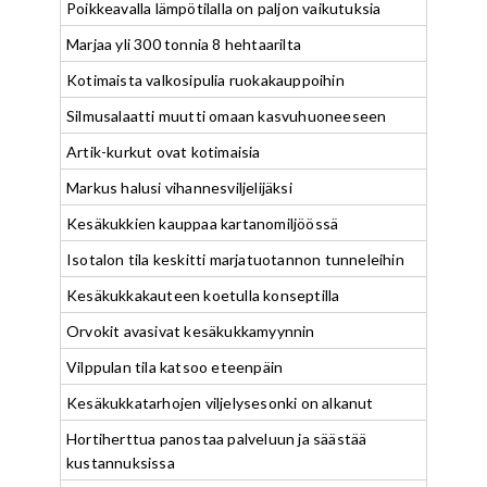
Poikkeavalla lämpötilalla on paljon vaikutuksia
Marjaa yli 300 tonnia 8 hehtaarilta
Kotimaista valkosipulia ruokakauppoihin
Silmusalaatti muutti omaan kasvuhuoneeseen
Artik-kurkut ovat kotimaisia
Markus halusi vihannesviljelijäksi
Kesäkukkien kauppaa kartanomiljöössä
Isotalon tila keskitti marjatuotannon tunneleihin
Kesäkukkakauteen koetulla konseptilla
Orvokit avasivat kesäkukkamyynnin
Vilppulan tila katsoo eteenpäin
Kesäkukkatarhojen viljelysesonki on alkanut
Hortiherttua panostaa palveluun ja säästää
kustannuksissa