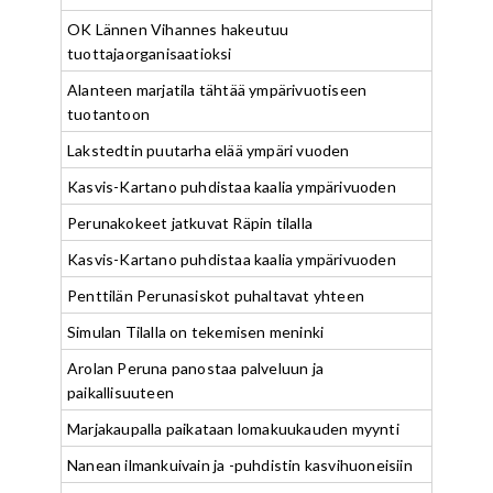
OK Lännen Vihannes hakeutuu
tuottajaorganisaatioksi
Alanteen marjatila tähtää ympärivuotiseen
tuotantoon
Lakstedtin puutarha elää ympäri vuoden
Kasvis-Kartano puhdistaa kaalia ympärivuoden
Perunakokeet jatkuvat Räpin tilalla
Kasvis-Kartano puhdistaa kaalia ympärivuoden
Penttilän Perunasiskot puhaltavat yhteen
Simulan Tilalla on tekemisen meninki
Arolan Peruna panostaa palveluun ja
paikallisuuteen
Marjakaupalla paikataan lomakuukauden myynti
Nanean ilmankuivain ja -puhdistin kasvihuoneisiin