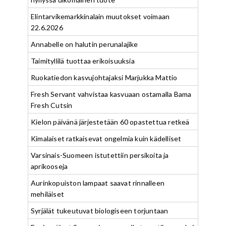
Elintarvikemarkkinalain muutokset voimaan
22.6.2026
Annabelle on halutin perunalajike
Taimityllilä tuottaa erikoisuuksia
Ruokatiedon kasvujohtajaksi Marjukka Mattio
Fresh Servant vahvistaa kasvuaan ostamalla Bama
Fresh Cutsin
Kielon päivänä järjestetään 60 opastettua retkeä
Kimalaiset ratkaisevat ongelmia kuin kädelliset
Varsinais-Suomeen istutettiin persikoita ja
aprikooseja
Aurinkopuiston lampaat saavat rinnalleen
mehiläiset
Syrjälät tukeutuvat biologiseen torjuntaan