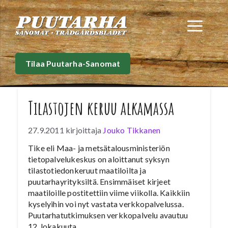
Siirry
sisältöön
Val
Tilaa Puutarha-Sanomat
Tilastojen keruu alkamassa
27.9.2011
kirjoittaja
Jouko Tikkanen
Tike eli Maa- ja metsätalousministeriön
tietopalvelukeskus on aloittanut syksyn
tilastotiedonkeruut maatiloilta ja
puutarhayrityksiltä. Ensimmäiset kirjeet
maatiloille postitettiin viime viikolla. Kaikkiin
kyselyihin voi nyt vastata verkkopalvelussa.
Puutarhatutkimuksen verkkopalvelu avautuu
12. lokakuuta.