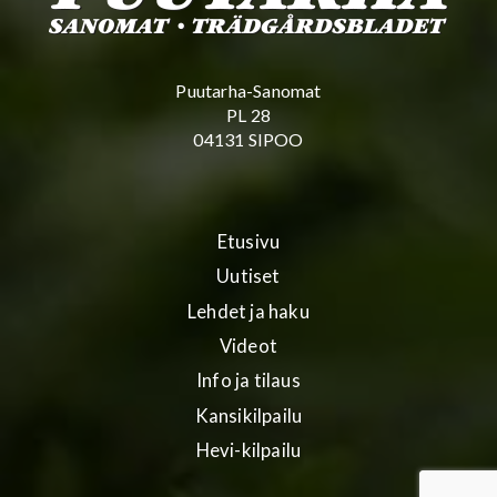
Puutarha-Sanomat
PL 28
04131 SIPOO
Etusivu
Uutiset
Lehdet ja haku
Videot
Info ja tilaus
Kansikilpailu
Hevi-kilpailu