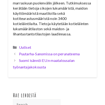
marraskuun puolenvälin jälkeen. Tutkimuksessa
kerätään tietoja sikojen lukumääristä, maidon
käyttömääristä maatiloilla sekä
kotiteurastusmääristä noin 3400
kotieläintilalta. Tietoja käytetään kotieläinten
lukumäärätilaston sekä maidon- ja
lihantuotantotilastojen laadinnassa.
Kategoriat
Uutiset
Puutarha-Sanomissa on perunateema
Suomi isännöi EU:n maatalousalan
työnantajakokousta
Hae lehdistä