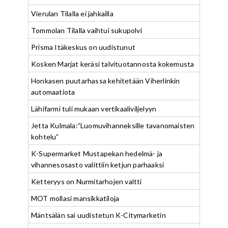
Vierulan Tilalla ei jahkailla
Tommolan Tilalla vaihtui sukupolvi
Prisma Itäkeskus on uudistunut
Kosken Marjat keräsi talvituotannosta kokemusta
Honkasen puutarhassa kehitetään Viherlinkin
automaatiota
Lähifarmi tuli mukaan vertikaaliviljelyyn
Jetta Kulmala:”Luomuvihanneksille tavanomaisten
kohtelu”
K-Supermarket Mustapekan hedelmä- ja
vihannesosasto valittiin ketjun parhaaksi
Ketteryys on Nurmitarhojen valtti
MOT mollasi mansikkatiloja
Mäntsälän sai uudistetun K-Citymarketin