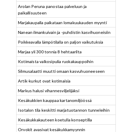
Arolan Peruna panostaa palveluun ja
paikallisuuteen
Marjakaupalla paikataan lomakuukauden myynti
Nanean ilmankuivain ja -puhdistin kasvihuoneisiin
Poikkeavalla lämpötilalla on paljon vaikutuksia
Marjaa yli 300 tonnia 8 hehtaarilta
Kotimaista valkosipulia ruokakauppoihin
Silmusalaatti muutti omaan kasvuhuoneeseen
Artik-kurkut ovat kotimaisia
Markus halusi vihannesviljelijäksi
Kesäkukkien kauppaa kartanomiljöössä
Isotalon tila keskitti marjatuotannon tunneleihin
Kesäkukkakauteen koetulla konseptilla
Orvokit avasivat kesäkukkamyynnin