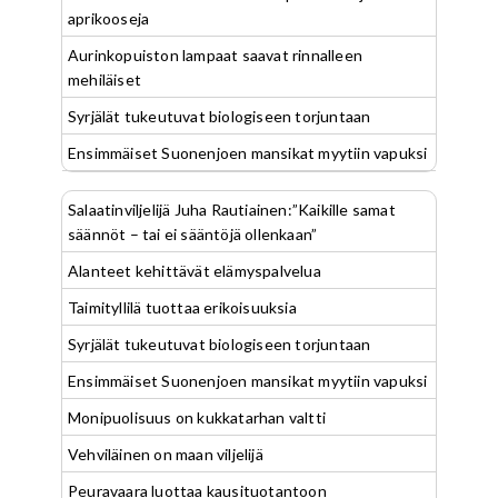
aprikooseja
Aurinkopuiston lampaat saavat rinnalleen
mehiläiset
Syrjälät tukeutuvat biologiseen torjuntaan
Ensimmäiset Suonenjoen mansikat myytiin vapuksi
Salaatinviljelijä Juha Rautiainen:”Kaikille samat
säännöt – tai ei sääntöjä ollenkaan”
Alanteet kehittävät elämyspalvelua
Taimityllilä tuottaa erikoisuuksia
Syrjälät tukeutuvat biologiseen torjuntaan
Ensimmäiset Suonenjoen mansikat myytiin vapuksi
Monipuolisuus on kukkatarhan valtti
Vehviläinen on maan viljelijä
Peuravaara luottaa kausituotantoon