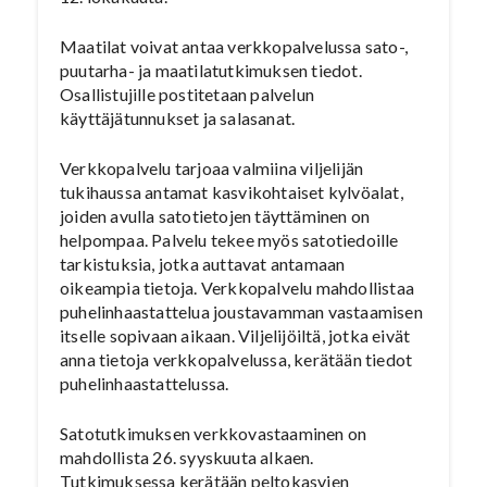
Maatilat voivat antaa verkkopalvelussa sato-,
puutarha- ja maatilatutkimuksen tiedot.
Osallistujille postitetaan palvelun
käyttäjätunnukset ja salasanat.
Verkkopalvelu tarjoaa valmiina viljelijän
tukihaussa antamat kasvikohtaiset kylvöalat,
joiden avulla satotietojen täyttäminen on
helpompaa. Palvelu tekee myös satotiedoille
tarkistuksia, jotka auttavat antamaan
oikeampia tietoja. Verkkopalvelu mahdollistaa
puhelinhaastattelua joustavamman vastaamisen
itselle sopivaan aikaan. Viljelijöiltä, jotka eivät
anna tietoja verkkopalvelussa, kerätään tiedot
puhelinhaastattelussa.
Satotutkimuksen verkkovastaaminen on
mahdollista 26. syyskuuta alkaen.
Tutkimuksessa kerätään peltokasvien