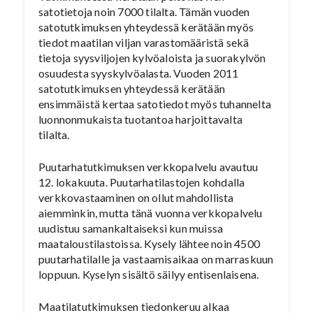
satotietoja noin 7000 tilalta. Tämän vuoden
satotutkimuksen yhteydessä kerätään myös
tiedot maatilan viljan varastomääristä sekä
tietoja syysviljojen kylvöaloista ja suorakylvön
osuudesta syyskylvöalasta. Vuoden 2011
satotutkimuksen yhteydessä kerätään
ensimmäistä kertaa satotiedot myös tuhannelta
luonnonmukaista tuotantoa harjoittavalta
tilalta.
Puutarhatutkimuksen verkkopalvelu avautuu
12. lokakuuta. Puutarhatilastojen kohdalla
verkkovastaaminen on ollut mahdollista
aiemminkin, mutta tänä vuonna verkkopalvelu
uudistuu samankaltaiseksi kun muissa
maataloustilastoissa. Kysely lähtee noin 4500
puutarhatilalle ja vastaamisaikaa on marraskuun
loppuun. Kyselyn sisältö säilyy entisenlaisena.
Maatilatutkimuksen tiedonkeruu alkaa