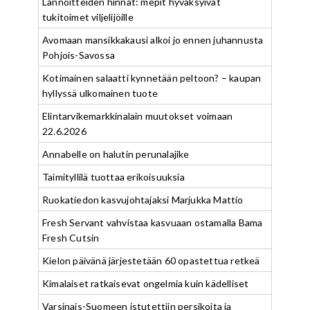
Lannoitteiden hinnat: mepit hyväksyivät
tukitoimet viljelijöille
Avomaan mansikkakausi alkoi jo ennen juhannusta
Pohjois-Savossa
Kotimainen salaatti kynnetään peltoon? – kaupan
hyllyssä ulkomainen tuote
Elintarvikemarkkinalain muutokset voimaan
22.6.2026
Annabelle on halutin perunalajike
Taimityllilä tuottaa erikoisuuksia
Ruokatiedon kasvujohtajaksi Marjukka Mattio
Fresh Servant vahvistaa kasvuaan ostamalla Bama
Fresh Cutsin
Kielon päivänä järjestetään 60 opastettua retkeä
Kimalaiset ratkaisevat ongelmia kuin kädelliset
Varsinais-Suomeen istutettiin persikoita ja