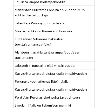
Edullista lämpöä biolämpökontilla
Männistön Puutarha Lopelta on Vuoden 2025
kukkien laatutuottaja
Salaatteja Wääksyn puutarhasta
Maa-artisokka on Rinnekarin bravuuri
OK Lännen Vihannes hakeutuu
tuottajaorganisaatioksi
Alanteen marjatila tähtää ympärivuotiseen
tuotantoon
Lakstedtin puutarha elää ympäri vuoden
Kasvis-Kartano puhdistaa kaalia ympärivuoden
Perunakokeet jatkuvat Räpin tilalla
Kasvis-Kartano puhdistaa kaalia ympärivuoden
Penttilän Perunasiskot puhaltavat yhteen
Simulan Tilalla on tekemisen meninki