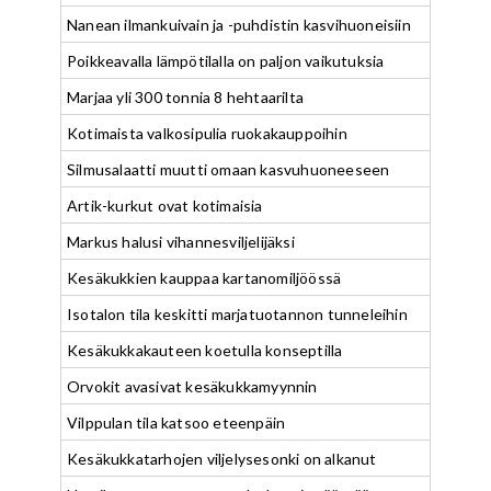
Nanean ilmankuivain ja -puhdistin kasvihuoneisiin
Poikkeavalla lämpötilalla on paljon vaikutuksia
Marjaa yli 300 tonnia 8 hehtaarilta
Kotimaista valkosipulia ruokakauppoihin
Silmusalaatti muutti omaan kasvuhuoneeseen
Artik-kurkut ovat kotimaisia
Markus halusi vihannesviljelijäksi
Kesäkukkien kauppaa kartanomiljöössä
Isotalon tila keskitti marjatuotannon tunneleihin
Kesäkukkakauteen koetulla konseptilla
Orvokit avasivat kesäkukkamyynnin
Vilppulan tila katsoo eteenpäin
Kesäkukkatarhojen viljelysesonki on alkanut