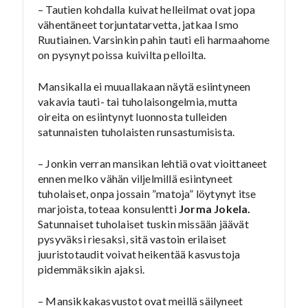
– Tautien kohdalla kuivat helleilmat ovat jopa
vähentäneet torjuntatarvetta, jatkaa Ismo
Ruutiainen. Varsinkin pahin tauti eli harmaahome
on pysynyt poissa kuivilta pelloilta.
Mansikalla ei muuallakaan näytä esiintyneen
vakavia tauti- tai tuholaisongelmia, mutta
oireita on esiintynyt luonnosta tulleiden
satunnaisten tuholaisten runsastumisista.
– Jonkin verran mansikan lehtiä ovat vioittaneet
ennen melko vähän viljelmillä esiintyneet
tuholaiset, onpa jossain ”matoja” löytynyt itse
marjoista, toteaa konsulentti
Jorma Jokela.
Satunnaiset tuholaiset tuskin missään jäävät
pysyväksi riesaksi, sitä vastoin erilaiset
juuristotaudit voivat heikentää kasvustoja
pidemmäksikin ajaksi.
– Mansikkakasvustot ovat meillä säilyneet