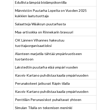
Edullista lämpöä biolämpökontilla
Männistön Puutarha Lopelta on Vuoden 2025
kukkien laatutuottaja
Salaatteja Wääksyn puutarhasta
Maa-artisokka on Rinnekarin bravuuri
OK Lännen Vihannes hakeutuu
tuottajaorganisaatioksi
Alanteen marjatila tähtää ympärivuotiseen
tuotantoon
Lakstedtin puutarha elää ympäri vuoden
Kasvis-Kartano puhdistaa kaalia ympärivuoden
Perunakokeet jatkuvat Räpin tilalla
Kasvis-Kartano puhdistaa kaalia ympärivuoden
Penttilän Perunasiskot puhaltavat yhteen
Simulan Tilalla on tekemisen meninki