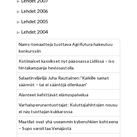
Lehdet 2007
Lehdet 2006
Lehdet 2005
Lehdet 2004
Nams-tomaatteja tuottava Agrifutura hakeutuu
konkurssiin
Kotimaiset kasvikset nyt pääosassa Lidlissä – iso
hintakampanja heviosastolla
Salaatinviljelijä Juha Rautiainen:”Kaikille samat
säännöt – tai ei sääntöjä ollenkaan”
Alanteet kehittävät elämyspalvelua
Varhaisperunantuottajat: Kuluttajahintojen nousu
ei näy tuottajan kukkarossa
Maatilat ovat yhä useammin kyberuhkien kohteena
– Supo varoittaa Venäjästä