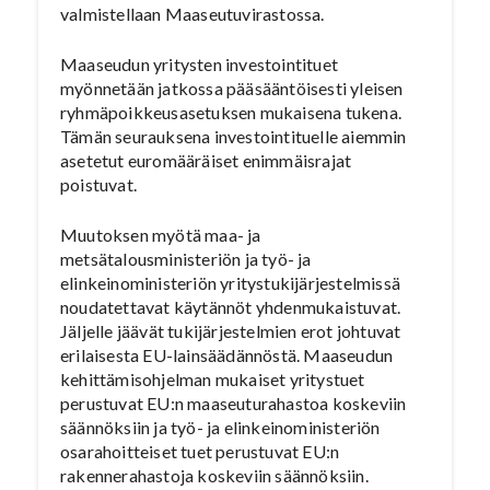
valmistellaan Maaseutuvirastossa.
Maaseudun yritysten investointituet
myönnetään jatkossa pääsääntöisesti yleisen
ryhmäpoikkeusasetuksen mukaisena tukena.
Tämän seurauksena investointituelle aiemmin
asetetut euromääräiset enimmäisrajat
poistuvat.
Muutoksen myötä maa- ja
metsätalousministeriön ja työ- ja
elinkeinoministeriön yritystukijärjestelmissä
noudatettavat käytännöt yhdenmukaistuvat.
Jäljelle jäävät tukijärjestelmien erot johtuvat
erilaisesta EU-lainsäädännöstä. Maaseudun
kehittämisohjelman mukaiset yritystuet
perustuvat EU:n maaseuturahastoa koskeviin
säännöksiin ja työ- ja elinkeinoministeriön
osarahoitteiset tuet perustuvat EU:n
rakennerahastoja koskeviin säännöksiin.