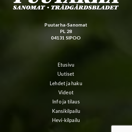
Puutarha-Sanomat
PL 28
04131 SIPOO
Etusivu
Uutiset
Lehdet ja haku
Videot
Info ja tilaus
Kansikilpailu
Hevi-kilpailu