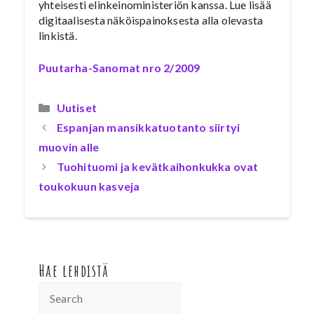
yhteisesti elinkeinoministeriön kanssa. Lue lisää
digitaalisesta näköispainoksesta alla olevasta
linkistä.
Puutarha-Sanomat nro 2/2009
Kategoriat
Uutiset
Espanjan mansikkatuotanto siirtyi
muovin alle
Tuohituomi ja kevätkaihonkukka ovat
toukokuun kasveja
Hae lehdistä