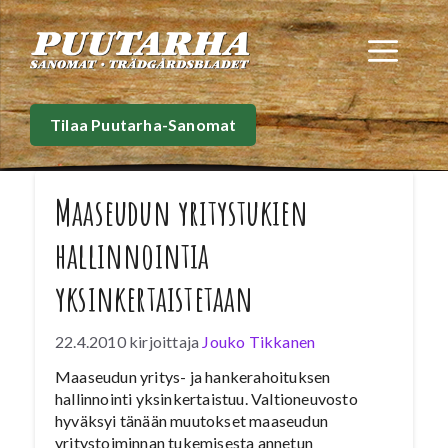
Siirry
sisältöön
Val
Tilaa Puutarha-Sanomat
Maaseudun yritystukien
hallinnointia
yksinkertaistetaan
22.4.2010
kirjoittaja
Jouko Tikkanen
Maaseudun yritys- ja hankerahoituksen
hallinnointi yksinkertaistuu. Valtioneuvosto
hyväksyi tänään muutokset maaseudun
yritystoiminnan tukemisesta annetun