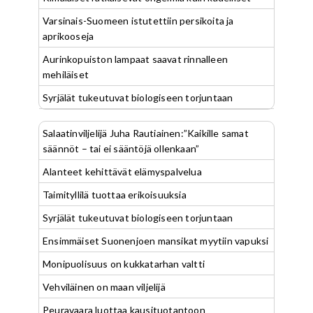
Varsinais-Suomeen istutettiin persikoita ja
aprikooseja
Aurinkopuiston lampaat saavat rinnalleen
mehiläiset
Syrjälät tukeutuvat biologiseen torjuntaan
Salaatinviljelijä Juha Rautiainen:”Kaikille samat
säännöt – tai ei sääntöjä ollenkaan”
Alanteet kehittävät elämyspalvelua
Taimityllilä tuottaa erikoisuuksia
Syrjälät tukeutuvat biologiseen torjuntaan
Ensimmäiset Suonenjoen mansikat myytiin vapuksi
Monipuolisuus on kukkatarhan valtti
Vehviläinen on maan viljelijä
Peuravaara luottaa kausituotantoon