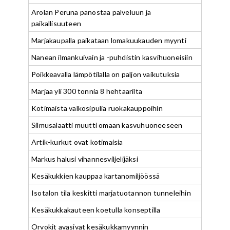
Arolan Peruna panostaa palveluun ja
paikallisuuteen
Marjakaupalla paikataan lomakuukauden myynti
Nanean ilmankuivain ja -puhdistin kasvihuoneisiin
Poikkeavalla lämpötilalla on paljon vaikutuksia
Marjaa yli 300 tonnia 8 hehtaarilta
Kotimaista valkosipulia ruokakauppoihin
Silmusalaatti muutti omaan kasvuhuoneeseen
Artik-kurkut ovat kotimaisia
Markus halusi vihannesviljelijäksi
Kesäkukkien kauppaa kartanomiljöössä
Isotalon tila keskitti marjatuotannon tunneleihin
Kesäkukkakauteen koetulla konseptilla
Orvokit avasivat kesäkukkamyynnin