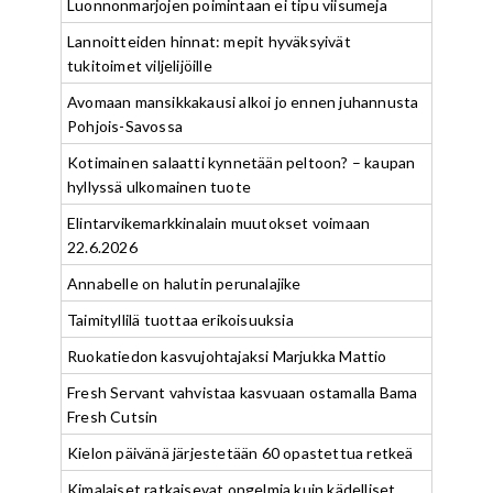
Luonnonmarjojen poimintaan ei tipu viisumeja
Lannoitteiden hinnat: mepit hyväksyivät
tukitoimet viljelijöille
Avomaan mansikkakausi alkoi jo ennen juhannusta
Pohjois-Savossa
Kotimainen salaatti kynnetään peltoon? – kaupan
hyllyssä ulkomainen tuote
Elintarvikemarkkinalain muutokset voimaan
22.6.2026
Annabelle on halutin perunalajike
Taimityllilä tuottaa erikoisuuksia
Ruokatiedon kasvujohtajaksi Marjukka Mattio
Fresh Servant vahvistaa kasvuaan ostamalla Bama
Fresh Cutsin
Kielon päivänä järjestetään 60 opastettua retkeä
Kimalaiset ratkaisevat ongelmia kuin kädelliset