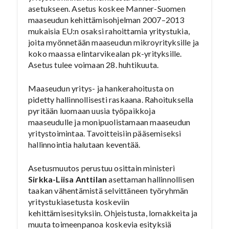
asetukseen. Asetus koskee Manner-Suomen
maaseudun kehittämisohjelman 2007–2013
mukaisia EU:n osaksi rahoittamia yritystukia,
joita myönnetään maaseudun mikroyrityksille ja
koko maassa elintarvikealan pk-yrityksille.
Asetus tulee voimaan 28. huhtikuuta.
Maaseudun yritys- ja hankerahoitusta on
pidetty hallinnollisesti raskaana. Rahoituksella
pyritään luomaan uusia työpaikkoja
maaseudulle ja monipuolistamaan maaseudun
yritystoimintaa. Tavoitteisiin pääsemiseksi
hallinnointia halutaan keventää.
Asetusmuutos perustuu osittain ministeri
Sirkka-Liisa Anttilan
asettaman hallinnollisen
taakan vähentämistä selvittäneen työryhmän
yritystukiasetusta koskeviin
kehittämisesityksiin. Ohjeistusta, lomakkeita ja
muuta toimeenpanoa koskevia esityksiä