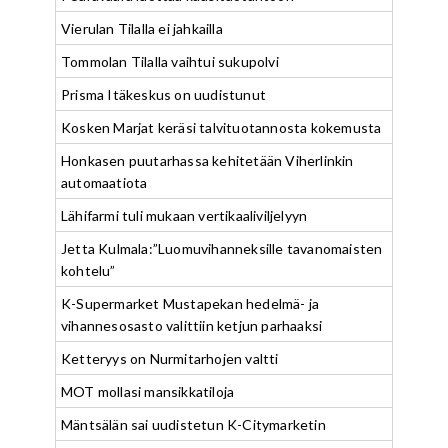
Vierulan Tilalla ei jahkailla
Tommolan Tilalla vaihtui sukupolvi
Prisma Itäkeskus on uudistunut
Kosken Marjat keräsi talvituotannosta kokemusta
Honkasen puutarhassa kehitetään Viherlinkin
automaatiota
Lähifarmi tuli mukaan vertikaaliviljelyyn
Jetta Kulmala:”Luomuvihanneksille tavanomaisten
kohtelu”
K-Supermarket Mustapekan hedelmä- ja
vihannesosasto valittiin ketjun parhaaksi
Ketteryys on Nurmitarhojen valtti
MOT mollasi mansikkatiloja
Mäntsälän sai uudistetun K-Citymarketin