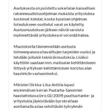
Asetuksesta on poistettu sokerialan kansallisen
rakenneuudistusohjelman mukaista yritystukea
koskevat kohdat, koska kyseisen ohjelman
toteutukseen osoitetut varat on käytetty.
Asetusmuutoksen jälkeen näistä varoista
myönnettävää yritystukea ei voi enää hakea.
Muutoksella täsmennetään asetusta
toimeenpanossa havaittujen tarpeiden vuoksi ja
tehdään joitakin teknisiä muutoksia. Lisäksi
käyttöön saadaan mm. maitoalan kehittämiseen
liittyvä yrityksen kehittämistuen korotus alan
haasteisiin vastaamiseksi.
Ministeri Sirkka-Liisa Anttila lupasi
ensimmäisen kerran Puutarha-Sanomien
haastattelussa (nro 02/2009) puuttua hanke- ja
yritystukia jäykistävään byrokratiaan
asettamalla asiaa selvittävän työryhmän