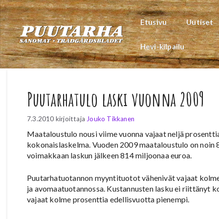
Siirry
sisältöön
Etusivu
Uutiset
Hevi-kilpailu
Puutarhatulo laski vuonna 2009
7.3.2010
kirjoittaja
Jouko Tikkanen
Maataloustulo nousi viime vuonna vajaat neljä prosentt
kokonaislaskelma. Vuoden 2009 maataloustulo on noin 8
voimakkaan laskun jälkeen 814 miljoonaa euroa.
Puutarhatuotannon myyntituotot vähenivät vajaat kolme 
ja avomaatuotannossa. Kustannusten lasku ei riittänyt k
vajaat kolme prosenttia edellisvuotta pienempi.