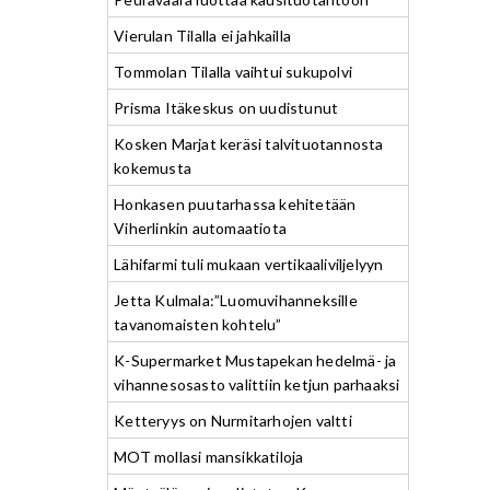
Vierulan Tilalla ei jahkailla
Tommolan Tilalla vaihtui sukupolvi
Prisma Itäkeskus on uudistunut
Kosken Marjat keräsi talvituotannosta
kokemusta
Honkasen puutarhassa kehitetään
Viherlinkin automaatiota
Lähifarmi tuli mukaan vertikaaliviljelyyn
Jetta Kulmala:”Luomuvihanneksille
tavanomaisten kohtelu”
K-Supermarket Mustapekan hedelmä- ja
vihannesosasto valittiin ketjun parhaaksi
Ketteryys on Nurmitarhojen valtti
MOT mollasi mansikkatiloja