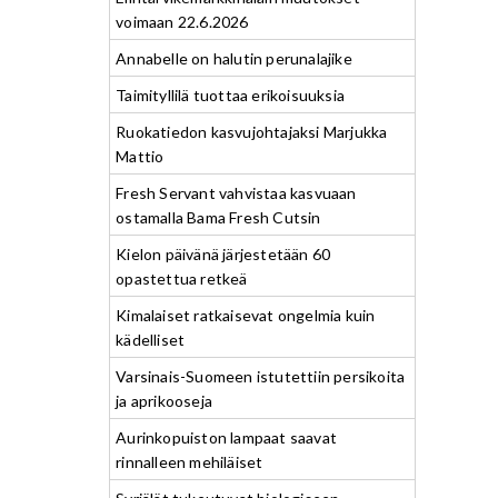
voimaan 22.6.2026
Annabelle on halutin perunalajike
Taimityllilä tuottaa erikoisuuksia
Ruokatiedon kasvujohtajaksi Marjukka
Mattio
Fresh Servant vahvistaa kasvuaan
ostamalla Bama Fresh Cutsin
Kielon päivänä järjestetään 60
opastettua retkeä
Kimalaiset ratkaisevat ongelmia kuin
kädelliset
Varsinais-Suomeen istutettiin persikoita
ja aprikooseja
Aurinkopuiston lampaat saavat
rinnalleen mehiläiset