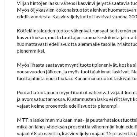
Viljan hintojen lasku vähensi kasvinviljelystä saatavia t
Myös öljykasvien kokonaistuotot alenivat huomattavan 
edellisvuodesta. Kasvinviljelytuotot laskivat vuonna 200
Kotieläintalouden tuotot vähenivät runsaat seitsemän p
kasvoi hiukan, mutta tuottajan saama keskihinta jäi m
huomattavasti edellisvuotta alemmalle tasolle. Maitotuo
pienemmiksi.
Myös lihasta saatavat myyntituotot pienenivät, koska sia
nousuvuoden jälkeen, ja myös tuottajahinnat laskivat. N
tuottajahinta nousi hiukan. Kananmunatuotot laskivat tu
Puutarhatuotannon myyntituotot vähenivät vajaat kolme 
ja avomaatuotannossa. Kustannusten lasku ei riittänyt k
vajaat kolme prosenttia edellisvuotta pienempi.
MTT:n laskelman mukaan maa- ja puutarhataloustuotteide
mikä on lähes yhdeksän prosenttia vähemmän kuin edelli
vajaat 68 prosenttia, kasvinviljelyn vajaat 15 prosenttia