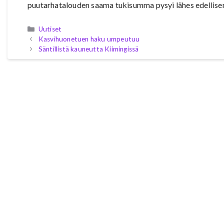
puutarhatalouden saama tukisumma pysyi lähes edellisen 
Kategoriat
Uutiset
Kasvihuonetuen haku umpeutuu
Säntillistä kauneutta Kiimingissä