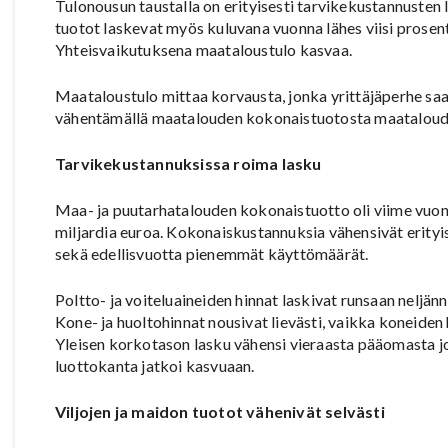
Tulonousun taustalla on erityisesti tarvikekustannuste
tuotot laskevat myös kuluvana vuonna lähes viisi prosent
Yhteisvaikutuksena maataloustulo kasvaa.
Maataloustulo mittaa korvausta, jonka yrittäjäperhe saa
vähentämällä maatalouden kokonaistuotosta maataloud
Tarvikekustannuksissa roima lasku
Maa- ja puutarhatalouden kokonaistuotto oli viime vuonn
miljardia euroa. Kokonaiskustannuksia vähensivät erityis
sekä edellisvuotta pienemmät käyttömäärät.
Poltto- ja voiteluaineiden hinnat laskivat runsaan neljä
Kone- ja huoltohinnat nousivat lievästi, vaikka koneiden
Yleisen korkotason lasku vähensi vieraasta pääomasta 
luottokanta jatkoi kasvuaan.
Viljojen ja maidon tuotot vähenivät selvästi