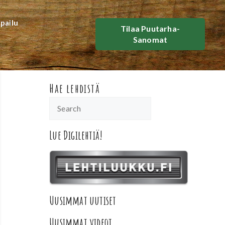
lpailu
Tilaa Puutarha-
Sanomat
Hae lehdistä
Lue Digilehtiä!
Uusimmat uutiset
Uusimmat videot