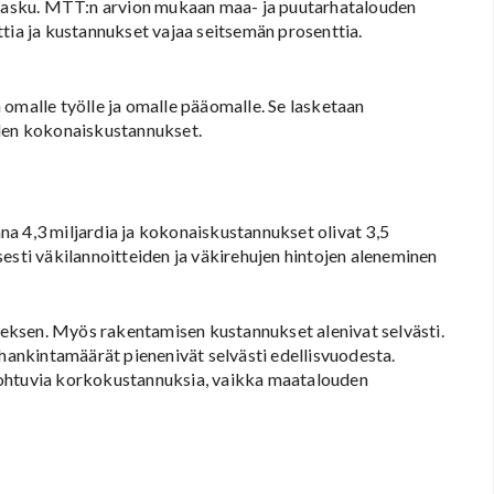
n lasku. MTT:n arvion mukaan maa- ja puutarhatalouden
tia ja kustannukset vajaa seitsemän prosenttia.
 omalle työlle ja omalle pääomalle. Se lasketaan
en kokonaiskustannukset.
a 4,3 miljardia ja kokonaiskustannukset olivat 3,5
esti väkilannoitteiden ja väkirehujen hintojen aleneminen
nneksen. Myös rakentamisen kustannukset alenivat selvästi.
 hankintamäärät pienenivät selvästi edellisvuodesta.
johtuvia korkokustannuksia, vaikka maatalouden