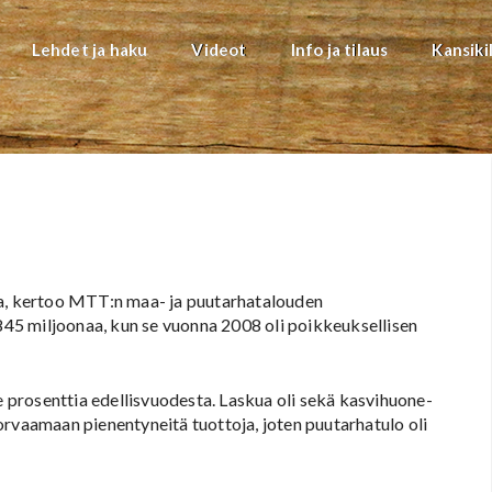
Lehdet ja haku
Videot
Info ja tilaus
Kansiki
ia, kertoo MTT:n maa- ja puutarhatalouden
45 miljoonaa, kun se vuonna 2008 oli poikkeuksellisen
prosenttia edellisvuodesta. Laskua oli sekä kasvihuone-
orvaamaan pienentyneitä tuottoja, joten puutarhatulo oli