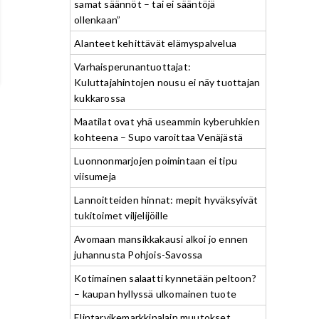
samat säännöt – tai ei sääntöjä
ollenkaan”
Alanteet kehittävät elämyspalvelua
Varhaisperunantuottajat:
Kuluttajahintojen nousu ei näy tuottajan
kukkarossa
Maatilat ovat yhä useammin kyberuhkien
kohteena – Supo varoittaa Venäjästä
Luonnonmarjojen poimintaan ei tipu
viisumeja
Lannoitteiden hinnat: mepit hyväksyivät
tukitoimet viljelijöille
Avomaan mansikkakausi alkoi jo ennen
juhannusta Pohjois-Savossa
Kotimainen salaatti kynnetään peltoon?
– kaupan hyllyssä ulkomainen tuote
Elintarvikemarkkinalain muutokset