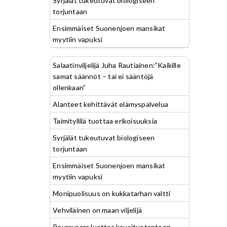
Syrjälät tukeutuvat biologiseen
torjuntaan
Ensimmäiset Suonenjoen mansikat
myytiin vapuksi
Salaatinviljelijä Juha Rautiainen:”Kaikille
samat säännöt – tai ei sääntöjä
ollenkaan”
Alanteet kehittävät elämyspalvelua
Taimityllilä tuottaa erikoisuuksia
Syrjälät tukeutuvat biologiseen
torjuntaan
Ensimmäiset Suonenjoen mansikat
myytiin vapuksi
Monipuolisuus on kukkatarhan valtti
Vehviläinen on maan viljelijä
Peuravaara luottaa kausituotantoon