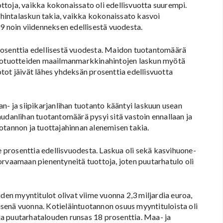
uottoja, vaikka kokonaissato oli edellisvuotta suurempi.
hintalaskun takia, vaikka kokonaissato kasvoi
9 noin viidenneksen edellisestä vuodesta.
rosenttia edellisestä vuodesta. Maidon tuotantomäärä
aitotuotteiden maailmanmarkkinahintojen laskun myötä
tot jäivät lähes yhdeksän prosenttia edellisvuotta
n- ja siipikarjanlihan tuotanto kääntyi laskuun usean
audanlihan tuotantomäärä pysyi sitä vastoin ennallaan ja
otannon ja tuottajahinnan alenemisen takia.
prosenttia edellisvuodesta. Laskua oli sekä kasvihuone-
orvaamaan pienentyneitä tuottoja, joten puutarhatulo oli
n myyntitulot olivat viime vuonna 2,3 miljardia euroa,
senä vuonna. Kotieläintuotannon osuus myyntituloista oli
 ja puutarhatalouden runsas 18 prosenttia. Maa- ja