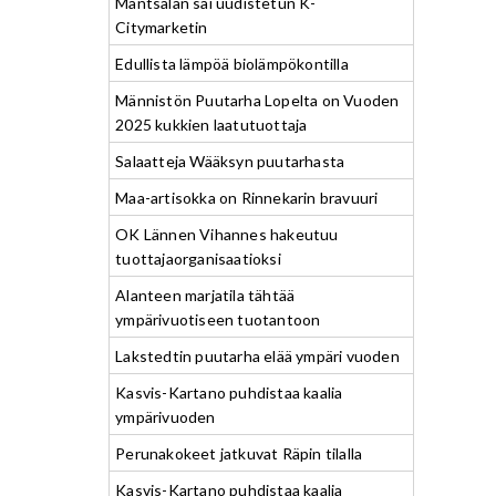
Mäntsälän sai uudistetun K-
Citymarketin
Edullista lämpöä biolämpökontilla
Männistön Puutarha Lopelta on Vuoden
2025 kukkien laatutuottaja
Salaatteja Wääksyn puutarhasta
Maa-artisokka on Rinnekarin bravuuri
OK Lännen Vihannes hakeutuu
tuottajaorganisaatioksi
Alanteen marjatila tähtää
ympärivuotiseen tuotantoon
Lakstedtin puutarha elää ympäri vuoden
Kasvis-Kartano puhdistaa kaalia
ympärivuoden
Perunakokeet jatkuvat Räpin tilalla
Kasvis-Kartano puhdistaa kaalia