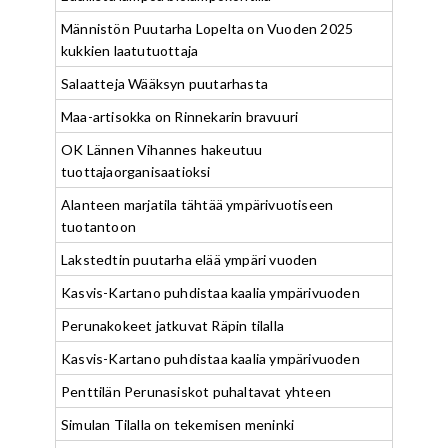
Männistön Puutarha Lopelta on Vuoden 2025
kukkien laatutuottaja
Salaatteja Wääksyn puutarhasta
Maa-artisokka on Rinnekarin bravuuri
OK Lännen Vihannes hakeutuu
tuottajaorganisaatioksi
Alanteen marjatila tähtää ympärivuotiseen
tuotantoon
Lakstedtin puutarha elää ympäri vuoden
Kasvis-Kartano puhdistaa kaalia ympärivuoden
Perunakokeet jatkuvat Räpin tilalla
Kasvis-Kartano puhdistaa kaalia ympärivuoden
Penttilän Perunasiskot puhaltavat yhteen
Simulan Tilalla on tekemisen meninki