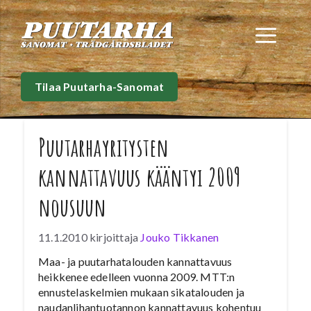
Siirry
sisältöön
Val
Tilaa Puutarha-Sanomat
Puutarhayritysten
kannattavuus kääntyi 2009
nousuun
11.1.2010
kirjoittaja
Jouko Tikkanen
Maa- ja puutarhatalouden kannattavuus
heikkenee edelleen vuonna 2009. MTT:n
ennustelaskelmien mukaan sikatalouden ja
naudanlihantuotannon kannattavuus kohentuu