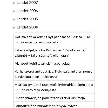
Lehdet 2007
Lehdet 2006
Lehdet 2005
Lehdet 2004
Kotimaiset kasvikset nyt pääosassa Lidlissä – iso
hintakampanja heviosastolla
Salaatinviljelijä Juha Rautiainen:”Kaikille samat
säännöt – tai ei sääntöjä ollenkaan”
Alanteet kehittävät elämyspalvelua
Varhaisperunantuottajat: Kuluttajahintojen nousu
ei näy tuottajan kukkarossa
Maatilat ovat yhä useammin kyberuhkien kohteena
– Supo varoittaa Venäjästä
Luonnonmarjojen poimintaan ei tipu viisumeja
Lannoitteiden hinnat: mepit hyväksyivät