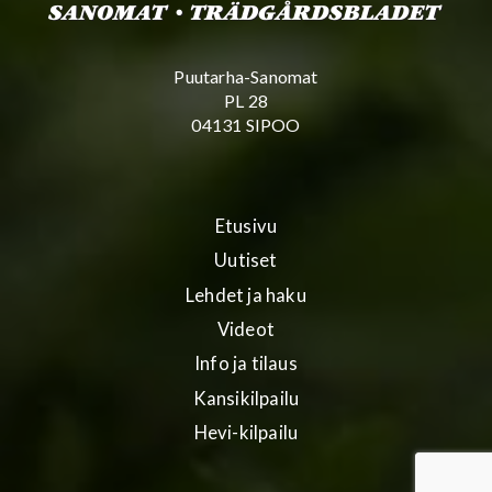
Puutarha-Sanomat
PL 28
04131 SIPOO
Etusivu
Uutiset
Lehdet ja haku
Videot
Info ja tilaus
Kansikilpailu
Hevi-kilpailu