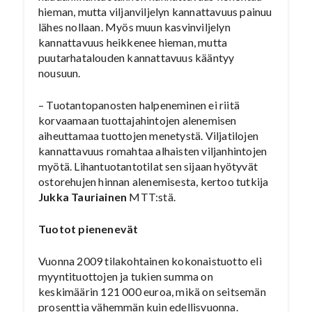
hieman, mutta viljanviljelyn kannattavuus painuu
lähes nollaan. Myös muun kasvinviljelyn
kannattavuus heikkenee hieman, mutta
puutarhatalouden kannattavuus kääntyy
nousuun.
– Tuotantopanosten halpeneminen ei riitä
korvaamaan tuottajahintojen alenemisen
aiheuttamaa tuottojen menetystä. Viljatilojen
kannattavuus romahtaa alhaisten viljanhintojen
myötä. Lihantuotantotilat sen sijaan hyötyvät
ostorehujen hinnan alenemisesta, kertoo tutkija
Jukka Tauriainen
MTT:stä.
Tuotot pienenevät
Vuonna 2009 tilakohtainen kokonaistuotto eli
myyntituottojen ja tukien summa on
keskimäärin 121 000 euroa, mikä on seitsemän
prosenttia vähemmän kuin edellisvuonna.