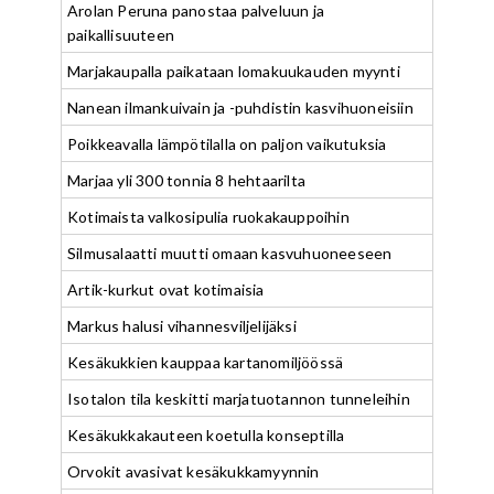
Arolan Peruna panostaa palveluun ja
paikallisuuteen
Marjakaupalla paikataan lomakuukauden myynti
Nanean ilmankuivain ja -puhdistin kasvihuoneisiin
Poikkeavalla lämpötilalla on paljon vaikutuksia
Marjaa yli 300 tonnia 8 hehtaarilta
Kotimaista valkosipulia ruokakauppoihin
Silmusalaatti muutti omaan kasvuhuoneeseen
Artik-kurkut ovat kotimaisia
Markus halusi vihannesviljelijäksi
Kesäkukkien kauppaa kartanomiljöössä
Isotalon tila keskitti marjatuotannon tunneleihin
Kesäkukkakauteen koetulla konseptilla
Orvokit avasivat kesäkukkamyynnin