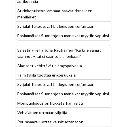
aprikooseja
Aurinkopuiston lampaat saavat rinnalleen
mehiläiset
Syrjälät tukeutuvat biologiseen torjuntaan
Ensimmäiset Suonenjoen mansikat myytiin vapuksi
Salaatinviljelijä Juha Rautiainen:”Kaikille samat
säännöt – tai ei sääntöjä ollenkaan”
Alanteet kehittävät elämyspalvelua
Taimityllilä tuottaa erikoisuuksia
Syrjälät tukeutuvat biologiseen torjuntaan
Ensimmäiset Suonenjoen mansikat myytiin vapuksi
Monipuolisuus on kukkatarhan valtti
Vehviläinen on maan viljelijä
Peuravaara luottaa kausituotantoon