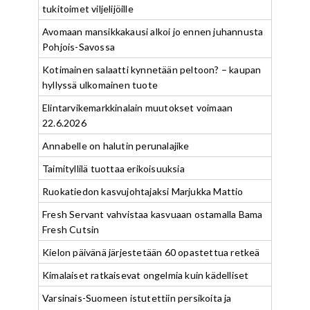
tukitoimet viljelijöille
Avomaan mansikkakausi alkoi jo ennen juhannusta
Pohjois-Savossa
Kotimainen salaatti kynnetään peltoon? – kaupan
hyllyssä ulkomainen tuote
Elintarvikemarkkinalain muutokset voimaan
22.6.2026
Annabelle on halutin perunalajike
Taimityllilä tuottaa erikoisuuksia
Ruokatiedon kasvujohtajaksi Marjukka Mattio
Fresh Servant vahvistaa kasvuaan ostamalla Bama
Fresh Cutsin
Kielon päivänä järjestetään 60 opastettua retkeä
Kimalaiset ratkaisevat ongelmia kuin kädelliset
Varsinais-Suomeen istutettiin persikoita ja