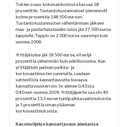
Tukien osuus kokonaistuotosta kasvaa 38
prosenttiin. Tuotantokustannukset pienenevät
kolme prosenttia 148 500 euroon.
Tuotantokustannusten vähentämisen jälkeen
maa- ja puutarhatalouden tulos jää 27 500 euroa
tappiolle. Tappio on 2 000 euroa suurempi kuin
vuonna 2008.
Yrittäjätuloa jää 18 500 euroa, eli neljä
prosenttia vähemmän kuin edellisvuonna. Kun
yrittäjätulo jaetaan palkka- ja
korkovaatimusten summalla, saadaan
suhteellista kannattavuutta kuvaava
kannattavuuskerroin. Se alenee 0,43:sta
0,40:een vuonna 2009. Yrittäjäperhe saa siis 40
prosenttia 13,5 euron tuntipalkkavaatimuksesta
ja 5 prosenttia oman pääoman
korkovaatimuksesta.
Kasvinviljelyn kannattavuus alamaissa