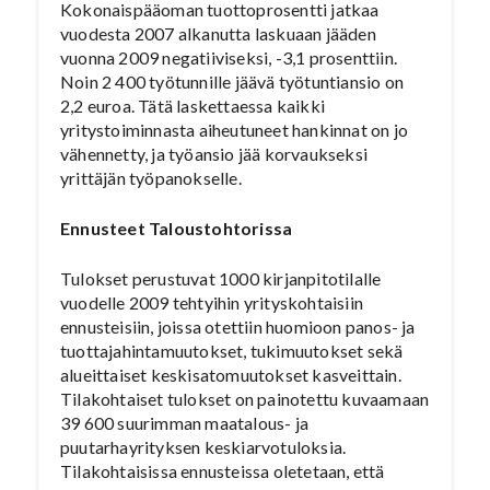
Kokonaispääoman tuottoprosentti jatkaa
vuodesta 2007 alkanutta laskuaan jääden
vuonna 2009 negatiiviseksi, -3,1 prosenttiin.
Noin 2 400 työtunnille jäävä työtuntiansio on
2,2 euroa. Tätä laskettaessa kaikki
yritystoiminnasta aiheutuneet hankinnat on jo
vähennetty, ja työansio jää korvaukseksi
yrittäjän työpanokselle.
Ennusteet Taloustohtorissa
Tulokset perustuvat 1000 kirjanpitotilalle
vuodelle 2009 tehtyihin yrityskohtaisiin
ennusteisiin, joissa otettiin huomioon panos- ja
tuottajahintamuutokset, tukimuutokset sekä
alueittaiset keskisatomuutokset kasveittain.
Tilakohtaiset tulokset on painotettu kuvaamaan
39 600 suurimman maatalous- ja
puutarhayrityksen keskiarvotuloksia.
Tilakohtaisissa ennusteissa oletetaan, että