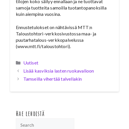
tilojen koko säilyy ennallaan ja ne tuottavat
samoja tuotteita samoilla tuotantopanoksilla
kuin aiempina vuosina.
Ennustetulokset on nähtävissä MTT:n
Taloustohtori-verkkosivustossa maa- ja
puutarhatalous-verkkopalvelussa
(www.mtt.fi/taloustohtori).
Kategoriat
Uutiset
Lisää kasviksia lasten ruokavalioon
Tamseilla vihertää talvellakin
Hae lehdistä