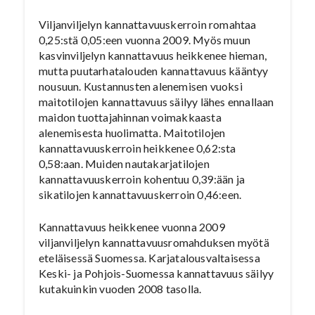
Viljanviljelyn kannattavuuskerroin romahtaa
0,25:stä 0,05:een vuonna 2009. Myös muun
kasvinviljelyn kannattavuus heikkenee hieman,
mutta puutarhatalouden kannattavuus kääntyy
nousuun. Kustannusten alenemisen vuoksi
maitotilojen kannattavuus säilyy lähes ennallaan
maidon tuottajahinnan voimakkaasta
alenemisesta huolimatta. Maitotilojen
kannattavuuskerroin heikkenee 0,62:sta
0,58:aan. Muiden nautakarjatilojen
kannattavuuskerroin kohentuu 0,39:ään ja
sikatilojen kannattavuuskerroin 0,46:een.
Kannattavuus heikkenee vuonna 2009
viljanviljelyn kannattavuusromahduksen myötä
eteläisessä Suomessa. Karjatalousvaltaisessa
Keski- ja Pohjois-Suomessa kannattavuus säilyy
kutakuinkin vuoden 2008 tasolla.