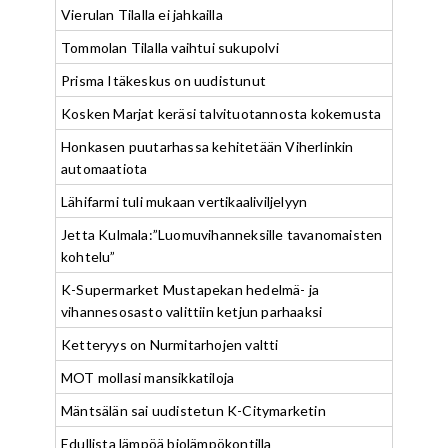
Vierulan Tilalla ei jahkailla
Tommolan Tilalla vaihtui sukupolvi
Prisma Itäkeskus on uudistunut
Kosken Marjat keräsi talvituotannosta kokemusta
Honkasen puutarhassa kehitetään Viherlinkin
automaatiota
Lähifarmi tuli mukaan vertikaaliviljelyyn
Jetta Kulmala:”Luomuvihanneksille tavanomaisten
kohtelu”
K-Supermarket Mustapekan hedelmä- ja
vihannesosasto valittiin ketjun parhaaksi
Ketteryys on Nurmitarhojen valtti
MOT mollasi mansikkatiloja
Mäntsälän sai uudistetun K-Citymarketin
Edullista lämpöä biolämpökontilla