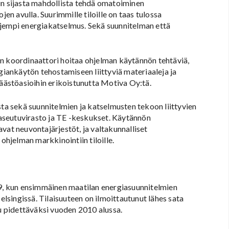
in sijasta mahdollista tehdä omatoiminen
jen avulla. Suurimmille tiloille on taas tulossa
ajempi energiakatselmus. Sekä suunnitelman että
n koordinaattori hoitaa ohjelman käytännön tehtäviä,
rgiankäytön tehostamiseen liittyviä materiaaleja ja
säästöasioihin erikoistunutta Motiva Oy:tä.
sta sekä suunnitelmien ja katselmusten tekoon liittyvien
aseutuvirasto ja TE -keskukset. Käytännön
vat neuvontajärjestöt, ja valtakunnalliset
ohjelman markkinointiin tiloille.
39, kun ensimmäinen maatilan energiasuunnitelmien
singissä. Tilaisuuteen on ilmoittautunut lähes sata
tu pidettäväksi vuoden 2010 alussa.