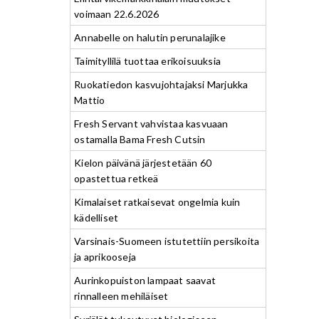
voimaan 22.6.2026
Annabelle on halutin perunalajike
Taimityllilä tuottaa erikoisuuksia
Ruokatiedon kasvujohtajaksi Marjukka
Mattio
Fresh Servant vahvistaa kasvuaan
ostamalla Bama Fresh Cutsin
Kielon päivänä järjestetään 60
opastettua retkeä
Kimalaiset ratkaisevat ongelmia kuin
kädelliset
Varsinais-Suomeen istutettiin persikoita
ja aprikooseja
Aurinkopuiston lampaat saavat
rinnalleen mehiläiset