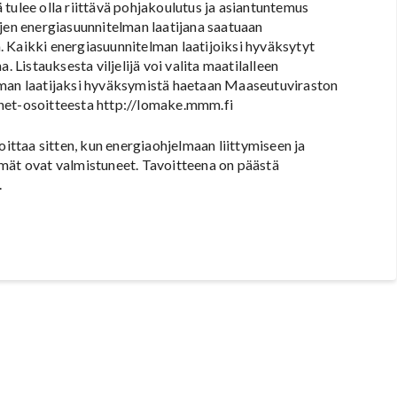
tulee olla riittävä pohjakoulutus ja asiantuntemus
ojen energiasuunnitelman laatijana saatuaan
 Kaikki energiasuunnitelman laatijoiksi hyväksytyt
. Listauksesta viljelijä voi valita maatilalleen
lman laatijaksi hyväksymistä haetaan Maaseutuviraston
rnet-osoitteesta http://lomake.mmm.fi
oittaa sitten, kun energiaohjelmaan liittymiseen ja
lmät ovat valmistuneet. Tavoitteena on päästä
.