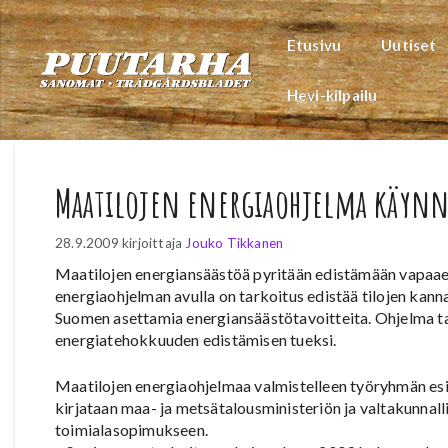
Siirry
sisältöön
Etusivu
Uutiset
Hevi-kilpailu
Maatilojen energiaohjelma käynn
28.9.2009
kirjoittaja
Jouko Tikkanen
Maatilojen energiansäästöä pyritään edistämään vapaae
energiaohjelman avulla on tarkoitus edistää tilojen kan
Suomen asettamia energiansäästötavoitteita. Ohjelma tar
energiatehokkuuden edistämisen tueksi.
Maatilojen energiaohjelmaa valmistelleen työryhmän es
kirjataan maa- ja metsätalousministeriön ja valtakunnalli
toimialasopimukseen.