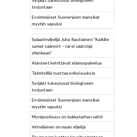
Syrjälät tukeutuvat biologiseen
torjuntaan
Ensimmäiset Suonenjoen mansikat
myytiin vapuksi
Salaatinviljelijä Juha Rautiainen:”Kaikille
samat säännöt – tai ei sääntöjä
ollenkaan”
Alanteet kehittävät elämyspalvelua
Taimityllilä tuottaa erikoisuuksia
Syrjälät tukeutuvat biologiseen
torjuntaan
Ensimmäiset Suonenjoen mansikat
myytiin vapuksi
Monipuolisuus on kukkatarhan valtti
Vehviläinen on maan viljelijä
Peuravaara luottaa kausituotantoon