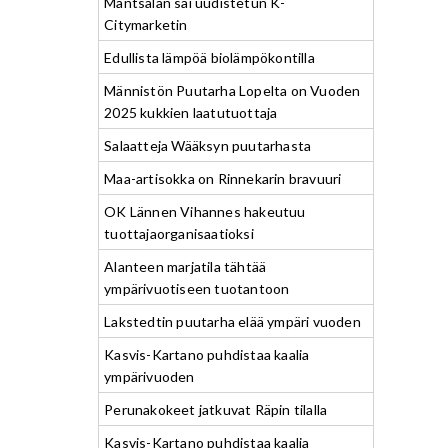
Mäntsälän sai uudistetun K-
Citymarketin
Edullista lämpöä biolämpökontilla
Männistön Puutarha Lopelta on Vuoden
2025 kukkien laatutuottaja
Salaatteja Wääksyn puutarhasta
Maa-artisokka on Rinnekarin bravuuri
OK Lännen Vihannes hakeutuu
tuottajaorganisaatioksi
Alanteen marjatila tähtää
ympärivuotiseen tuotantoon
Lakstedtin puutarha elää ympäri vuoden
Kasvis-Kartano puhdistaa kaalia
ympärivuoden
Perunakokeet jatkuvat Räpin tilalla
Kasvis-Kartano puhdistaa kaalia