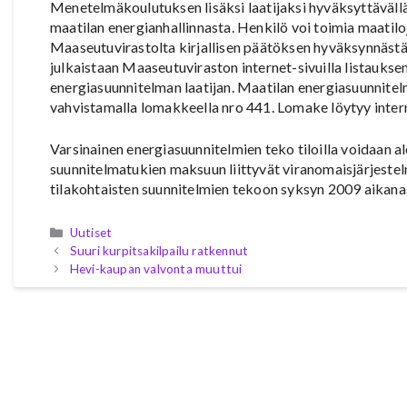
Menetelmäkoulutuksen lisäksi laatijaksi hyväksyttävällä 
maatilan energianhallinnasta. Henkilö voi toimia maatil
Maaseutuvirastolta kirjallisen päätöksen hyväksynnästä.
julkaistaan Maaseutuviraston internet-sivuilla listauksena
energiasuunnitelman laatijan. Maatilan energiasuunnite
vahvistamalla lomakkeella nro 441. Lomake löytyy inte
Varsinainen energiasuunnitelmien teko tiloilla voidaan al
suunnitelmatukien maksuun liittyvät viranomaisjärjeste
tilakohtaisten suunnitelmien tekoon syksyn 2009 aikana
Kategoriat
Uutiset
Suuri kurpitsakilpailu ratkennut
Hevi-kaupan valvonta muuttui