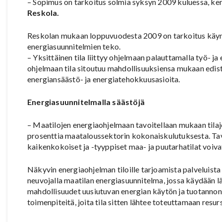
– Sopimus on tarkoitus solmia syksyn 2009 kuluessa, ke
Reskola.
Reskolan mukaan loppuvuodesta 2009 on tarkoitus käynnis
energiasuunnitelmien teko.
– Yksittäinen tila liittyy ohjelmaan palauttamalla työ- j
ohjelmaan tila sitoutuu mahdollisuuksiensa mukaan edis
energiansäästö- ja energiatehokkuusasioita.
Energiasuunnitelmalla säästöjä
– Maatilojen energiaohjelmaan tavoitellaan mukaan tila
prosenttia maataloussektorin kokonaiskulutuksesta. Tavo
kaikenkokoiset ja -tyyppiset maa- ja puutarhatilat voiva
Näkyvin energiaohjelman tiloille tarjoamista palveluista
neuvojalla maatilan energiasuunnitelma, jossa käydään l
mahdollisuudet uusiutuvan energian käytön ja tuotannon 
toimenpiteitä, joita tila sitten lähtee toteuttamaan resu