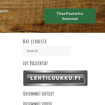
lpailu
Tilaa Puutarha-
Sanomat
Hae lehdistä
Lue Digilehtiä!
Uusimmat uutiset
Uusimmat videot