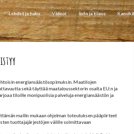
Lehdet ja haku
Videot
Info ja tilaus
Kansiki
istyy
htoisin energiansäästösopimuksin. Maatilojen
nattavuutta sekä täyttää maataloussektorin osalta EU:n ja
joaa tiloille monipuolisia palveluja energiansäästön ja
ittämän mallin mukaan ohjelman toteutuksen pääpiirteet
sten tuottajajärjestöjen välille solmittavaan