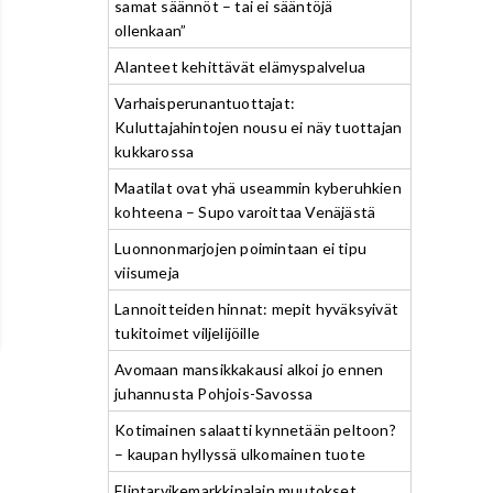
samat säännöt – tai ei sääntöjä
ollenkaan”
Alanteet kehittävät elämyspalvelua
Varhaisperunantuottajat:
Kuluttajahintojen nousu ei näy tuottajan
kukkarossa
Maatilat ovat yhä useammin kyberuhkien
kohteena – Supo varoittaa Venäjästä
Luonnonmarjojen poimintaan ei tipu
viisumeja
Lannoitteiden hinnat: mepit hyväksyivät
tukitoimet viljelijöille
Avomaan mansikkakausi alkoi jo ennen
juhannusta Pohjois-Savossa
Kotimainen salaatti kynnetään peltoon?
– kaupan hyllyssä ulkomainen tuote
Elintarvikemarkkinalain muutokset