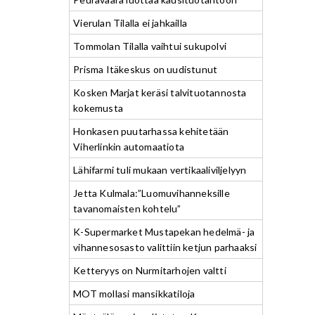
Vierulan Tilalla ei jahkailla
Tommolan Tilalla vaihtui sukupolvi
Prisma Itäkeskus on uudistunut
Kosken Marjat keräsi talvituotannosta
kokemusta
Honkasen puutarhassa kehitetään
Viherlinkin automaatiota
Lähifarmi tuli mukaan vertikaaliviljelyyn
Jetta Kulmala:”Luomuvihanneksille
tavanomaisten kohtelu”
K-Supermarket Mustapekan hedelmä- ja
vihannesosasto valittiin ketjun parhaaksi
Ketteryys on Nurmitarhojen valtti
MOT mollasi mansikkatiloja