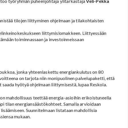
rtoo työryhmän puheenjohtaja ylitarkastaja
Veli-Pekka
tää tilojen liittyminen ohjelmaan ja tilakohtaisten
a elinkeinokeskukseen liittymislomakkeen. Liittyessään
tämään toiminnassaan ja investoinneissaan
joukkoa, jonka yhteenlaskettu energiankulutus on 80
itteena on tarjota niin monipuolinen palvelupaketti, että
t saada hyötyä ohjelmaan liittymisestä, lupaa Reskola.
 on mahdollisuus teettää energia-asioihin erikoistuneella
äpi tilan energiansäästökohteet. Samalla arvioidaan
lisäämiseen. Suunnitelmaan listataan mahdollisia
rssiensa mukaan.