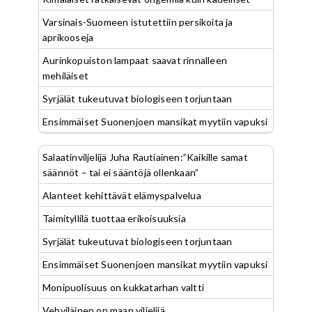
Varsinais-Suomeen istutettiin persikoita ja
aprikooseja
Aurinkopuiston lampaat saavat rinnalleen
mehiläiset
Syrjälät tukeutuvat biologiseen torjuntaan
Ensimmäiset Suonenjoen mansikat myytiin vapuksi
Salaatinviljelijä Juha Rautiainen:”Kaikille samat
säännöt – tai ei sääntöjä ollenkaan”
Alanteet kehittävät elämyspalvelua
Taimityllilä tuottaa erikoisuuksia
Syrjälät tukeutuvat biologiseen torjuntaan
Ensimmäiset Suonenjoen mansikat myytiin vapuksi
Monipuolisuus on kukkatarhan valtti
Vehviläinen on maan viljelijä