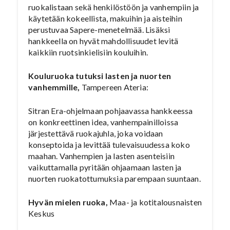
ruokalistaan sekä henkilöstöön ja vanhempiin ja
käytetään kokeellista, makuihin ja aisteihin
perustuvaa Sapere-menetelmää. Lisäksi
hankkeella on hyvät mahdollisuudet levitä
kaikkiin ruotsinkielisiin kouluihin.
Kouluruoka tutuksi lasten ja nuorten
vanhemmille,
Tampereen Ateria:
Sitran Era-ohjelmaan pohjaavassa hankkeessa
on konkreettinen idea, vanhempainilloissa
järjestettävä ruokajuhla, joka voidaan
konseptoida ja levittää tulevaisuudessa koko
maahan. Vanhempien ja lasten asenteisiin
vaikuttamalla pyritään ohjaamaan lasten ja
nuorten ruokatottumuksia parempaan suuntaan.
Hyvän mielen ruoka,
Maa- ja kotitalousnaisten
Keskus