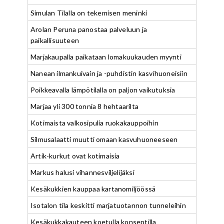
Simulan Tilalla on tekemisen meninki
Arolan Peruna panostaa palveluun ja
paikallisuuteen
Marjakaupalla paikataan lomakuukauden myynti
Nanean ilmankuivain ja -puhdistin kasvihuoneisiin
Poikkeavalla lämpötilalla on paljon vaikutuksia
Marjaa yli 300 tonnia 8 hehtaarilta
Kotimaista valkosipulia ruokakauppoihin
Silmusalaatti muutti omaan kasvuhuoneeseen
Artik-kurkut ovat kotimaisia
Markus halusi vihannesviljelijäksi
Kesäkukkien kauppaa kartanomiljöössä
Isotalon tila keskitti marjatuotannon tunneleihin
Kesäkukkakauteen koetulla konseptilla