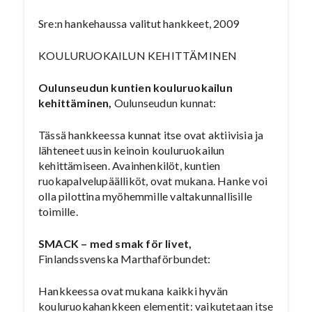
Sre:n hankehaussa valitut hankkeet, 2009
KOULURUOKAILUN KEHITTÄMINEN
Oulunseudun kuntien kouluruokailun
kehittäminen,
Oulunseudun kunnat:
Tässä hankkeessa kunnat itse ovat aktiivisia ja
lähteneet uusin keinoin kouluruokailun
kehittämiseen. Avainhenkilöt, kuntien
ruokapalvelupäälliköt, ovat mukana. Hanke voi
olla pilottina myöhemmille valtakunnallisille
toimille.
SMACK – med smak för livet,
Finlandssvenska Marthaförbundet:
Hankkeessa ovat mukana kaikki hyvän
kouluruokahankkeen elementit: vaikutetaan itse