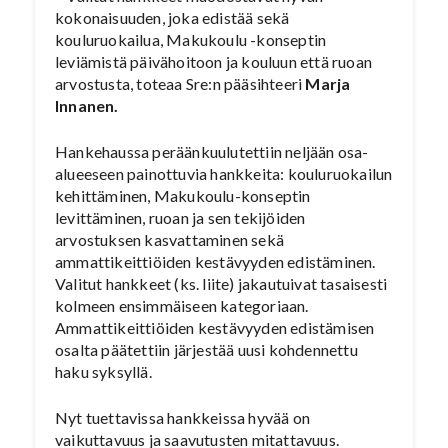
kokonaisuuden, joka edistää sekä
kouluruokailua, Makukoulu -konseptin
leviämistä päivähoitoon ja kouluun että ruoan
arvostusta, toteaa Sre:n pääsihteeri
Marja
Innanen.
Hankehaussa peräänkuulutettiin neljään osa-
alueeseen painottuvia hankkeita: kouluruokailun
kehittäminen, Makukoulu-konseptin
levittäminen, ruoan ja sen tekijöiden
arvostuksen kasvattaminen sekä
ammattikeittiöiden kestävyyden edistäminen.
Valitut hankkeet (ks. liite) jakautuivat tasaisesti
kolmeen ensimmäiseen kategoriaan.
Ammattikeittiöiden kestävyyden edistämisen
osalta päätettiin järjestää uusi kohdennettu
haku syksyllä.
Nyt tuettavissa hankkeissa hyvää on
vaikuttavuus ja saavutusten mitattavuus.