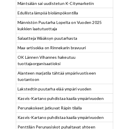
Mäntsälän sai uudistetun K-Citymarketin
Edullista lämpöä biolämpökontilla
Männistön Puutarha Lopelta on Vuoden 2025
kukkien laatutuottaja
Salaatteja Wääksyn puutarhasta
Maa-artisokka on Rinnekarin bravuuri
OK Lännen Vihannes hakeutuu
tuottajaorganisaatioksi
Alanteen marjatila tähtää ympärivuotiseen
tuotantoon
Lakstedtin puutarha elää ympäri vuoden
Kasvis-Kartano puhdistaa kaalia ympärivuoden
Perunakokeet jatkuvat Räpin tilalla
Kasvis-Kartano puhdistaa kaalia ympärivuoden
Penttilän Perunasiskot puhaltavat yhteen