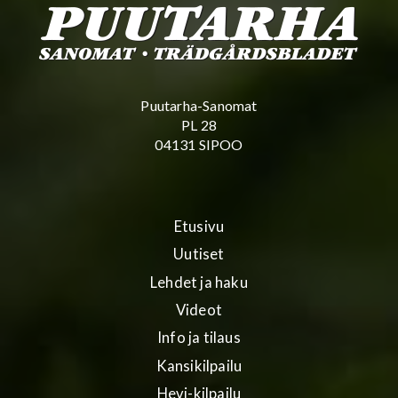
Puutarha-Sanomat
PL 28
04131 SIPOO
Etusivu
Uutiset
Lehdet ja haku
Videot
Info ja tilaus
Kansikilpailu
Hevi-kilpailu