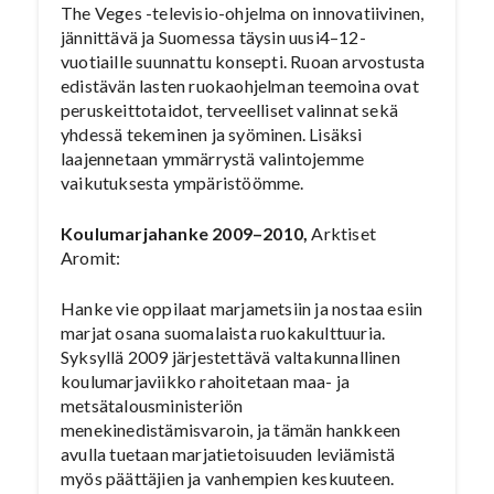
The Veges -televisio-ohjelma on innovatiivinen,
jännittävä ja Suomessa täysin uusi4–12-
vuotiaille suunnattu konsepti. Ruoan arvostusta
edistävän lasten ruokaohjelman teemoina ovat
peruskeittotaidot, terveelliset valinnat sekä
yhdessä tekeminen ja syöminen. Lisäksi
laajennetaan ymmärrystä valintojemme
vaikutuksesta ympäristöömme.
Koulumarjahanke 2009–2010,
Arktiset
Aromit:
Hanke vie oppilaat marjametsiin ja nostaa esiin
marjat osana suomalaista ruokakulttuuria.
Syksyllä 2009 järjestettävä valtakunnallinen
koulumarjaviikko rahoitetaan maa- ja
metsätalousministeriön
menekinedistämisvaroin, ja tämän hankkeen
avulla tuetaan marjatietoisuuden leviämistä
myös päättäjien ja vanhempien keskuuteen.