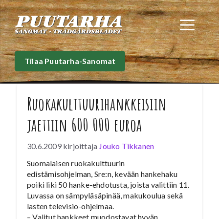
Siirry
sisältöön
Val
Tilaa Puutarha-Sanomat
Ruokakulttuurihankkeisiin
jaettiin 600 000 euroa
30.6.2009
kirjoittaja
Jouko Tikkanen
Suomalaisen ruokakulttuurin
edistämisohjelman, Sre:n, kevään hankehaku
poiki liki 50 hanke-ehdotusta, joista valittiin 11.
Luvassa on sämpyläsäpinää, makukoulua sekä
lasten televisio-ohjelmaa.
– Valitut hankkeet muodostavat hyvän