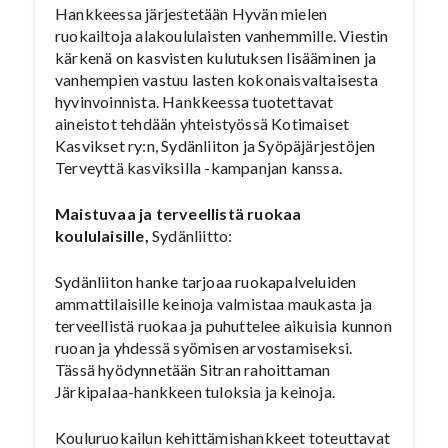
Hankkeessa järjestetään Hyvän mielen
ruokailtoja alakoululaisten vanhemmille. Viestin
kärkenä on kasvisten kulutuksen lisääminen ja
vanhempien vastuu lasten kokonaisvaltaisesta
hyvinvoinnista. Hankkeessa tuotettavat
aineistot tehdään yhteistyössä Kotimaiset
Kasvikset ry:n, Sydänliiton ja Syöpäjärjestöjen
Terveyttä kasviksilla -kampanjan kanssa.
Maistuvaa ja terveellistä ruokaa
koululaisille,
Sydänliitto:
Sydänliiton hanke tarjoaa ruokapalveluiden
ammattilaisille keinoja valmistaa maukasta ja
terveellistä ruokaa ja puhuttelee aikuisia kunnon
ruoan ja yhdessä syömisen arvostamiseksi.
Tässä hyödynnetään Sitran rahoittaman
Järkipalaa-hankkeen tuloksia ja keinoja.
Kouluruokailun kehittämishankkeet toteuttavat