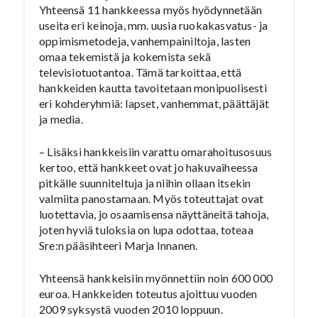
Yhteensä 11 hankkeessa myös hyödynnetään
useita eri keinoja, mm. uusia ruokakasvatus- ja
oppimismetodeja, vanhempainiltoja, lasten
omaa tekemistä ja kokemista sekä
televisiotuotantoa. Tämä tarkoittaa, että
hankkeiden kautta tavoitetaan monipuolisesti
eri kohderyhmiä: lapset, vanhemmat, päättäjät
ja media.
– Lisäksi hankkeisiin varattu omarahoitusosuus
kertoo, että hankkeet ovat jo hakuvaiheessa
pitkälle suunniteltuja ja niihin ollaan itsekin
valmiita panostamaan. Myös toteuttajat ovat
luotettavia, jo osaamisensa näyttäneitä tahoja,
joten hyviä tuloksia on lupa odottaa, toteaa
Sre:n pääsihteeri Marja Innanen.
Yhteensä hankkeisiin myönnettiin noin 600 000
euroa. Hankkeiden toteutus ajoittuu vuoden
2009 syksystä vuoden 2010 loppuun.