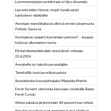
Luonnonmarjojen poimintaan ei tipu viisumeja
Lannoitteiden hinnat: mepit hyväksyivät
tukitoimet viljelijöille
Avomaan mansikkakausi alkoi jo ennen juhannusta
Pohjois-Savossa
Kotimainen salaatti kynnetään peltoon? – kaupan
hyllyssä ulkomainen tuote
Elintarvikemarkkinalain muutokset voimaan
22.6.2026
Annabelle on halutin perunalajike
Taimityllilä tuottaa erikoisuuksia
Ruokatiedon kasvujohtajaksi Marjukka Mattio
Fresh Servant vahvistaa kasvuaan ostamalla Bama
Fresh Cutsin
Kielon päivänä järjestetään 60 opastettua retkeä
Kimalaiset ratkaisevat ongelmia kuin kädelliset