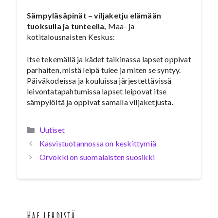
Sämpyläsäpinät – viljaketju elämään
tuoksulla ja tunteella,
Maa- ja
kotitalousnaisten Keskus:
Itse tekemällä ja kädet taikinassa lapset oppivat
parhaiten, mistä leipä tulee ja miten se syntyy.
Päiväkodeissa ja kouluissa järjestettävissä
leivontatapahtumissa lapset leipovat itse
sämpylöitä ja oppivat samalla viljaketjusta.
Kategoriat
Uutiset
Kasvistuotannossa on keskittymiä
Orvokki on suomalaisten suosikki
Hae lehdistä