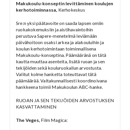
Makukoulu-konseptin levittäminen koulujen
kerhotoiminnassa,
Kerhokeskus
Sre:n yksi päätavoite on saada lapsen omiin
ruokakokemuksiin ja aistihavaintoihin
perustuva Sapere-menetelmä leviämään
päivähoitoon osaksi arkea ja alakouluihin ja
koulun kerhotoimintaan toiminnallisena
Makukoulu-konseptina. Päämääränä on tätä
kautta muuttaa asenteita, lisätä ruoan ja sen
tekijöiden sekä kouluruokailun arvostusta.
Valitut kolme hanketta toteuttavat tätä
päämäärää. Valtakunnallisesti koordinoivana
hankkeena toimii Makukoulun ABC-hanke.
RUOAN JA SEN TEKIJÖIDEN ARVOSTUKSEN
KASVATTAMINEN
The Veges,
Film Magica: