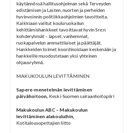
käytännössä hallitusohjelman sekä Terveyden
edistämisen ja Lasten, nuorten ja perheiden
hyvinvoinnin politiikkaohjelmien tavoitteita.
Kaikkiaan valitut kouluruokailun
kehittämishankkeet tavoittavat hyvin Sre:n
kohderyhmät – lapset, vanhemmat,
ruokapalvelun ammattilaiset ja päättäjät.
Hankkeiden toimet koordinoidaan keskenään ja
hankkeille muodostetaan yksi yhteinen
ohjausryhmä.
MAKUKOULUN LEVITTÄMINEN
Sapere-menetelmän levittäminen
päivähoitoon,
Keski-Suomen sairaanhoitopiiri
Makukoulun ABC – Makukoulun
levittäminen alakouluihin,
Kotitalousopettajien liitto