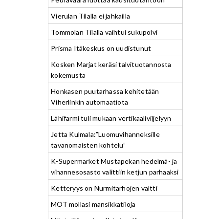
Vierulan Tilalla ei jahkailla
Tommolan Tilalla vaihtui sukupolvi
Prisma Itäkeskus on uudistunut
Kosken Marjat keräsi talvituotannosta
kokemusta
Honkasen puutarhassa kehitetään
Viherlinkin automaatiota
Lähifarmi tuli mukaan vertikaaliviljelyyn
Jetta Kulmala:”Luomuvihanneksille
tavanomaisten kohtelu”
K-Supermarket Mustapekan hedelmä- ja
vihannesosasto valittiin ketjun parhaaksi
Ketteryys on Nurmitarhojen valtti
MOT mollasi mansikkatiloja