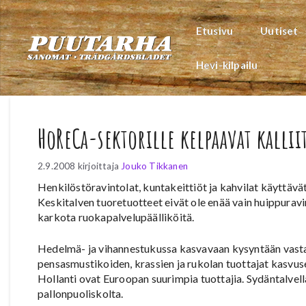
Siirry
sisältöön
Etusivu
Uutiset
Hevi-kilpailu
HoReCa-sektorille kelpaavat kallii
2.9.2008
kirjoittaja
Jouko Tikkanen
Henkilöstöravintolat, kuntakeittiöt ja kahvilat käyttäv
Keskitalven tuoretuotteet eivät ole enää vain huippurav
karkota ruokapalvelupäälliköitä.
Hedelmä- ja vihannestukussa kasvavaan kysyntään vasta
pensasmustikoiden, krassien ja rukolan tuottajat kasvuse
Hollanti ovat Euroopan suurimpia tuottajia. Sydäntalvel
pallonpuoliskolta.