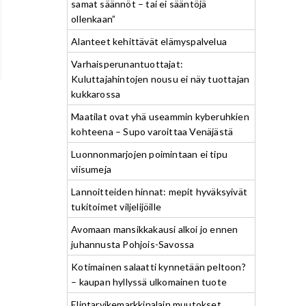
samat säännöt – tai ei sääntöjä
ollenkaan”
Alanteet kehittävät elämyspalvelua
Varhaisperunantuottajat:
Kuluttajahintojen nousu ei näy tuottajan
kukkarossa
Maatilat ovat yhä useammin kyberuhkien
kohteena – Supo varoittaa Venäjästä
Luonnonmarjojen poimintaan ei tipu
viisumeja
Lannoitteiden hinnat: mepit hyväksyivät
tukitoimet viljelijöille
Avomaan mansikkakausi alkoi jo ennen
juhannusta Pohjois-Savossa
Kotimainen salaatti kynnetään peltoon?
– kaupan hyllyssä ulkomainen tuote
Elintarvikemarkkinalain muutokset