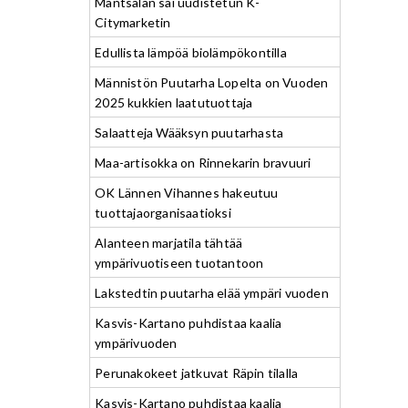
Mäntsälän sai uudistetun K-
Citymarketin
Edullista lämpöä biolämpökontilla
Männistön Puutarha Lopelta on Vuoden
2025 kukkien laatutuottaja
Salaatteja Wääksyn puutarhasta
Maa-artisokka on Rinnekarin bravuuri
OK Lännen Vihannes hakeutuu
tuottajaorganisaatioksi
Alanteen marjatila tähtää
ympärivuotiseen tuotantoon
Lakstedtin puutarha elää ympäri vuoden
Kasvis-Kartano puhdistaa kaalia
ympärivuoden
Perunakokeet jatkuvat Räpin tilalla
Kasvis-Kartano puhdistaa kaalia