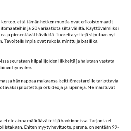
kertoo, että tämän hetken muotia ovat erikoistomaatit
itomaateihin ja 20 variaatiota siltä väliltä. Käyttövalmiiksi
kea ja pienentävät hävikkiä. Tuoreita yrttejä silputaan nyt
in. Tavoitelluimpia ovat rukola, minttu ja basilika.
ssa seurataan kilpailijoiden liikkeitä ja halutaan vastata
läinen hymyilee.
amassa hän nappaa mukaansa keittiömestareille tarjottavia
ötäväksi jalostettuja orkideoja ja lupiineja. Ne maistuvat
a ei ole ainoa määräävä tekijä hankinnoissa. Tarjonta ei
llistakaan. Eniten myyty hevituote, peruna, on sentään 99-