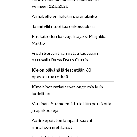
voimaan 22.6.2026
Annabelle on halutin perunalajike
Taimityllilä tuottaa erikoisuuksia
Ruokatiedon kasvujohtajaksi Marjukka
Mattio
Fresh Servant vahvistaa kasvuaan
ostamalla Bama Fresh Cutsin
Kielon päivänä järjestetään 60
opastettua retkeä
Kimalaiset ratkaisevat ongelmia kuin
kädelliset
Varsinais-Suomeen istutettiin persikoita
ja aprikooseja
Aurinkopuiston lampaat saavat
rinnalleen mehiläiset