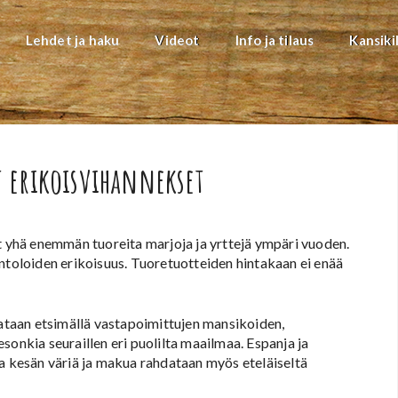
Lehdet ja haku
Videot
Info ja tilaus
Kansiki
t erikoisvihannekset
ät yhä enemmän tuoreita marjoja ja yrttejä ympäri vuoden.
intoloiden erikoisuus. Tuoretuotteiden hintakaan ei enää
taan etsimällä vastapoimittujen mansikoiden,
sonkia seuraillen eri puolilta maailmaa. Espanja ja
la kesän väriä ja makua rahdataan myös eteläiseltä