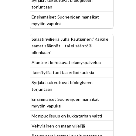
Syrjälät tukeutuvat biologiseen
torjuntaan
Ensimmäiset Suonenjoen mansikat
myytiin vapuksi
Salaatinviljelijä Juha Rautiainen:”Kaikille
samat säännöt – tai ei sääntöjä
ollenkaan”
Alanteet kehittävät elämyspalvelua
Taimityllilä tuottaa erikoisuuksia
Syrjälät tukeutuvat biologiseen
torjuntaan
Ensimmäiset Suonenjoen mansikat
myytiin vapuksi
Monipuolisuus on kukkatarhan valtti
Vehviläinen on maan viljelijä
Peuravaara luottaa kausituotantoon