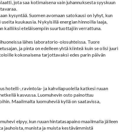
alaatti, jota saa kotimaisena vain juhannuksesta syyskuun
itavaraa.
kaan kysyntää. Suomen avomaan satokausi on lyhyt, kun
 useita kuukausia. Nykyisillä energian hinnoilla laaja,
kalliiksi eteläisempiin suurtuottajiin verrattuna.
ihuoneissa lähes laboratorio-olosuhteissa. Tuore
sajan, ja pinta on edelleen yhtä kiinteä kuin se olisi juuri
oloille kokonaisena tarjottavaksi edes parin päivän
hotelli-, ravintola- ja kahvilapuolella katkesi ruuan
ä hetkellä kasvussa. Luomuhevin osto painottuu
oihin. Maailmalta luomuheviä kyllä on saatavissa,
omuhevi elpyy, kun ruuan hintatasapaino maailmalla jälleen
a jauhoista, munista ja muista kestävämmistä