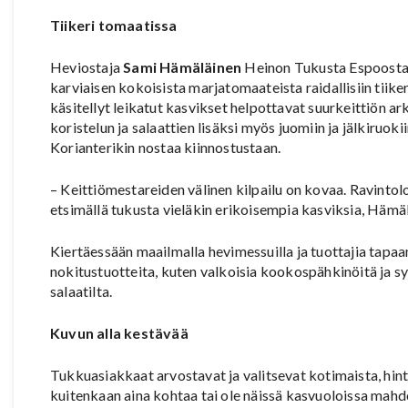
Tiikeri tomaatissa
Heviostaja
Sami Hämäläinen
Heinon Tukusta Espoosta 
karviaisen kokoisista marjatomaateista raidallisiin tiiker
käsitellyt leikatut kasvikset helpottavat suurkeittiön ar
koristelun ja salaattien lisäksi myös juomiin ja jälkiruoki
Korianterikin nostaa kiinnostustaan.
– Keittiömestareiden välinen kilpailu on kovaa. Ravintoloi
etsimällä tukusta vieläkin erikoisempia kasviksia, Hämä
Kiertäessään maailmalla hevimessuilla ja tuottajia tapa
nokitustuotteita, kuten valkoisia kookospähkinöitä ja sy
salaatilta.
Kuvun alla kestävää
Tukkuasiakkaat arvostavat ja valitsevat kotimaista, hint
kuitenkaan aina kohtaa tai ole näissä kasvuoloissa mahdo