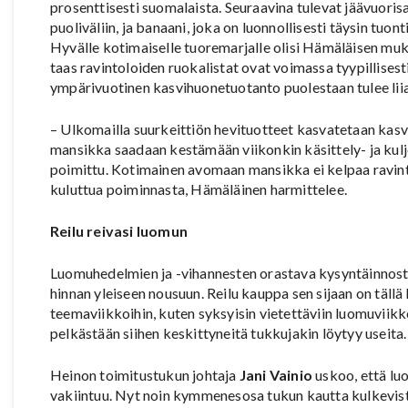
prosenttisesti suomalaista. Seuraavina tulevat jäävuoris
puoliväliin, ja banaani, joka on luonnollisesti täysin tuont
Hyvälle kotimaiselle tuoremarjalle olisi Hämäläisen mu
taas ravintoloiden ruokalistat ovat voimassa tyypillisesti
ympärivuotinen kasvihuonetuotanto puolestaan tulee liian 
– Ulkomailla suurkeittiön hevituotteet kasvatetaan kasv
mansikka saadaan kestämään viikonkin käsittely- ja kuljetu
poimittu. Kotimainen avomaan mansikka ei kelpaa ravint
kuluttua poiminnasta, Hämäläinen harmittelee.
Reilu reivasi luomun
Luomuhedelmien ja -vihannesten orastava kysyntäinnostus 
hinnan yleiseen nousuun. Reilu kauppa sen sijaan on täll
teemaviikkoihin, kuten syksyisin vietettäviin luomuviikk
pelkästään siihen keskittyneitä tukkujakin löytyy useita.
Heinon toimitustukun johtaja
Jani Vainio
uskoo, että lu
vakiintuu. Nyt noin kymmenesosa tukun kautta kulkevist