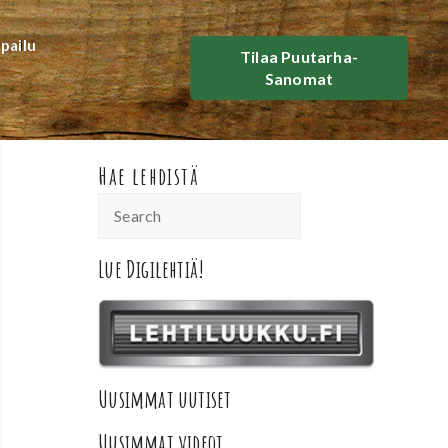
lpailu
Tilaa Puutarha-
Sanomat
Hae lehdistä
Lue Digilehtiä!
Uusimmat uutiset
Uusimmat videot