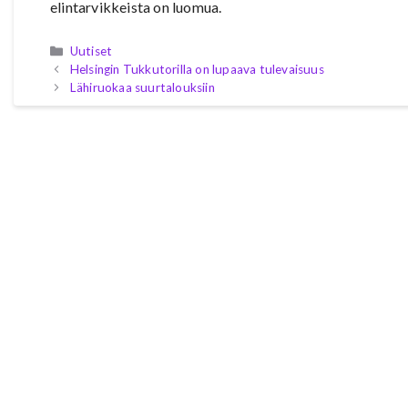
elintarvikkeista on luomua.
Kategoriat
Uutiset
Helsingin Tukkutorilla on lupaava tulevaisuus
Lähiruokaa suurtalouksiin