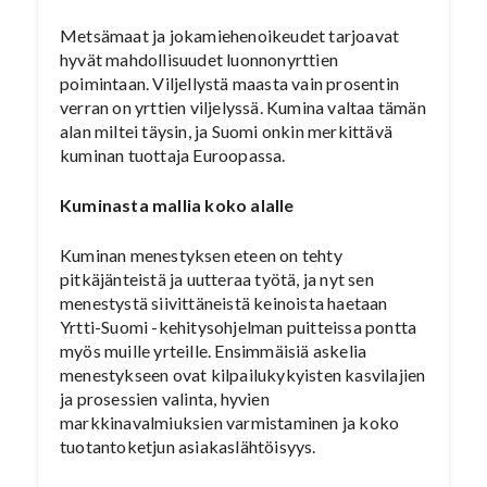
Metsämaat ja jokamiehenoikeudet tarjoavat
hyvät mahdollisuudet luonnonyrttien
poimintaan. Viljellystä maasta vain prosentin
verran on yrttien viljelyssä. Kumina valtaa tämän
alan miltei täysin, ja Suomi onkin merkittävä
kuminan tuottaja Euroopassa.
Kuminasta mallia koko alalle
Kuminan menestyksen eteen on tehty
pitkäjänteistä ja uutteraa työtä, ja nyt sen
menestystä siivittäneistä keinoista haetaan
Yrtti-Suomi -kehitysohjelman puitteissa pontta
myös muille yrteille. Ensimmäisiä askelia
menestykseen ovat kilpailukykyisten kasvilajien
ja prosessien valinta, hyvien
markkinavalmiuksien varmistaminen ja koko
tuotantoketjun asiakaslähtöisyys.