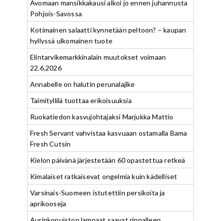
Avomaan mansikkakausi alkoi jo ennen juhannusta
Pohjois-Savossa
Kotimainen salaatti kynnetään peltoon? – kaupan
hyllyssä ulkomainen tuote
Elintarvikemarkkinalain muutokset voimaan
22.6.2026
Annabelle on halutin perunalajike
Taimityllilä tuottaa erikoisuuksia
Ruokatiedon kasvujohtajaksi Marjukka Mattio
Fresh Servant vahvistaa kasvuaan ostamalla Bama
Fresh Cutsin
Kielon päivänä järjestetään 60 opastettua retkeä
Kimalaiset ratkaisevat ongelmia kuin kädelliset
Varsinais-Suomeen istutettiin persikoita ja
aprikooseja
Aurinkopuiston lampaat saavat rinnalleen