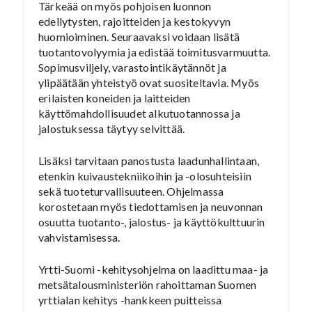
Tärkeää on myös pohjoisen luonnon
edellytysten, rajoitteiden ja kestokyvyn
huomioiminen. Seuraavaksi voidaan lisätä
tuotantovolyymia ja edistää toimitusvarmuutta.
Sopimusviljely, varastointikäytännöt ja
ylipäätään yhteistyö ovat suositeltavia. Myös
erilaisten koneiden ja laitteiden
käyttömahdollisuudet alkutuotannossa ja
jalostuksessa täytyy selvittää.
Lisäksi tarvitaan panostusta laadunhallintaan,
etenkin kuivaustekniikoihin ja -olosuhteisiin
sekä tuoteturvallisuuteen. Ohjelmassa
korostetaan myös tiedottamisen ja neuvonnan
osuutta tuotanto-, jalostus- ja käyttökulttuurin
vahvistamisessa.
Yrtti-Suomi -kehitysohjelma on laadittu maa- ja
metsätalousministeriön rahoittaman Suomen
yrttialan kehitys -hankkeen puitteissa