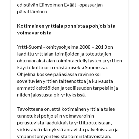
edistävän Elinvoiman Eväät -opassarjan
päivittäminen.
Kotimainen yrttiala ponnistaa pohjoisista
voimavaroista
Yrtti-Suomi -kehitysohjelma 2008 – 2013 on
laadittu yrttialan toimijoiden ja toteuttajien
ohjenuoraksi alan toimintaedellytysten ja yrttien
käyttökulttuurin edistämiseksi Suomessa.
Ohjelma koskee pääasiassa ravinnoksi
soveltuvien yrttien talteenottoa ja kuivausta
ammattikeittiöiden ja teollisuuden tarpeisiin ja
niiden jalostusta pk-yrityksissä.
Tavoitteena on, että kotimainen yrttiala tulee
tunnetuksi pohjoisiin voimavaroihin
perustuvista laadukkaista yrttituotteistaan,
virkistäviä elämyksiä antavista palveluistaan ja
ympäristömyönteisistä toimintatavoistaan.