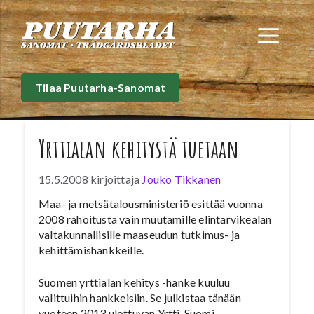
Siirry
sisältöön
Val
Tilaa Puutarha-Sanomat
Yrttialan kehitystä tuetaan
15.5.2008
kirjoittaja
Jouko Tikkanen
Maa- ja metsätalousministeriö esittää vuonna
2008 rahoitusta vain muutamille elintarvikealan
valtakunnallisille maaseudun tutkimus- ja
kehittämishankkeille.
Suomen yrttialan kehitys -hanke kuuluu
valittuihin hankkeisiin. Se julkistaa tänään
vuoteen 2013 ulottuvan Yrtti-Suomi -