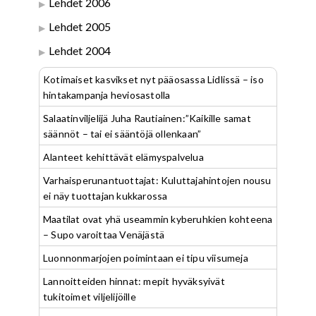
Lehdet 2006
Lehdet 2005
Lehdet 2004
Kotimaiset kasvikset nyt pääosassa Lidlissä – iso
hintakampanja heviosastolla
Salaatinviljelijä Juha Rautiainen:”Kaikille samat
säännöt – tai ei sääntöjä ollenkaan”
Alanteet kehittävät elämyspalvelua
Varhaisperunantuottajat: Kuluttajahintojen nousu
ei näy tuottajan kukkarossa
Maatilat ovat yhä useammin kyberuhkien kohteena
– Supo varoittaa Venäjästä
Luonnonmarjojen poimintaan ei tipu viisumeja
Lannoitteiden hinnat: mepit hyväksyivät
tukitoimet viljelijöille