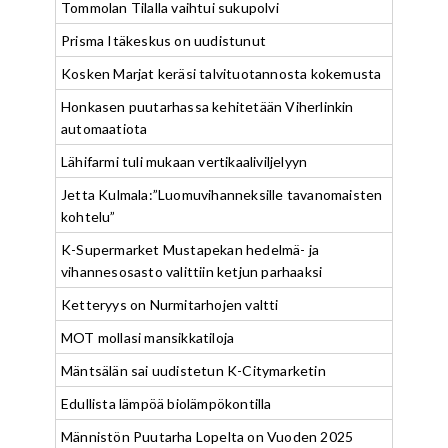
Tommolan Tilalla vaihtui sukupolvi
Prisma Itäkeskus on uudistunut
Kosken Marjat keräsi talvituotannosta kokemusta
Honkasen puutarhassa kehitetään Viherlinkin
automaatiota
Lähifarmi tuli mukaan vertikaaliviljelyyn
Jetta Kulmala:”Luomuvihanneksille tavanomaisten
kohtelu”
K-Supermarket Mustapekan hedelmä- ja
vihannesosasto valittiin ketjun parhaaksi
Ketteryys on Nurmitarhojen valtti
MOT mollasi mansikkatiloja
Mäntsälän sai uudistetun K-Citymarketin
Edullista lämpöä biolämpökontilla
Männistön Puutarha Lopelta on Vuoden 2025