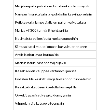
Marjakaupalla paikataan lomakuukauden myynti
Nanean ilmankuivain ja -puhdistin kasvihuoneisiin
Poikkeavalla lämpötilalla on paljon vaikutuksia
Marjaa yli 300 tonnia 8 hehtaarilta
Kotimaista valkosipulia ruokakauppoihin
Silmusalaatti muutti omaan kasvuhuoneeseen
Artik-kurkut ovat kotimaisia
Markus halusi vihannesviljelijäksi
Kesäkukkien kauppaa kartanomiljöössä
Isotalon tila keskitti marjatuotannon tunneleihin
Kesäkukkakauteen koetulla konseptilla
Orvokit avasivat kesäkukkamyynnin
Vilppulan tila katsoo eteenpäin