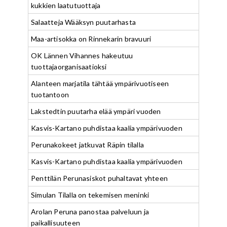
kukkien laatutuottaja
Salaatteja Wääksyn puutarhasta
Maa-artisokka on Rinnekarin bravuuri
OK Lännen Vihannes hakeutuu
tuottajaorganisaatioksi
Alanteen marjatila tähtää ympärivuotiseen
tuotantoon
Lakstedtin puutarha elää ympäri vuoden
Kasvis-Kartano puhdistaa kaalia ympärivuoden
Perunakokeet jatkuvat Räpin tilalla
Kasvis-Kartano puhdistaa kaalia ympärivuoden
Penttilän Perunasiskot puhaltavat yhteen
Simulan Tilalla on tekemisen meninki
Arolan Peruna panostaa palveluun ja
paikallisuuteen