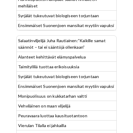
mehiläiset
Syrjälät tukeutuvat biologiseen torjuntaan
Ensimmäiset Suonenjoen mansikat myytiin vapuksi
Salaatinviljelijä Juha Rautiainen:”Kaikille samat
säännöt – tai ei sääntöjä ollenkaan”
Alanteet kehittävät elämyspalvelua
Taimityllilä tuottaa erikoisuuksia
Syrjälät tukeutuvat biologiseen torjuntaan
Ensimmäiset Suonenjoen mansikat myytiin vapuksi
Monipuolisuus on kukkatarhan valtti
Vehviläinen on maan viljelijä
Peuravaara luottaa kausituotantoon
Vierulan Tilalla ei jahkailla