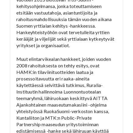
kehitysohjelmansa, jonka toteuttamiseen
etsitään vastuutahoja, asiantuntijoita ja
rahoitusmahdollisuuksia tämän vuoden aikana
Suomen yrttialan kehitys -hankkeessa.
Hankeyhteistyöhön ovat tervetulleita yrttien
kerääjät ja viljelijät sekä yrttialaan kytkeytyvät
yritykset ja organisaatiot.
Muut elintarvikealan hankkeet, joiden vuoden
2008 rahoituksesta on tehty esitys, ovat
HAMK:in tilaviinituotteiden laatua ja
prosessoitavuutta eri raaka-aineita
käytettäessä selvittävä tutkimus, Ruralia-
Instituutin hallinnoima Luonnontuotealan
teemaryhmä, lähiruokaan keskittyvä AITTA
Ajankohtainen maaseutumakasiini -ohjelma
yhteistyössä RuokaSuomi-verkoston kanssa,
Kuntaliiton ja MTK:n Public-Private
Partnership maaseudun yritystoiminnan
edistämisessä -hanke sekä lähiruuan käyttöä