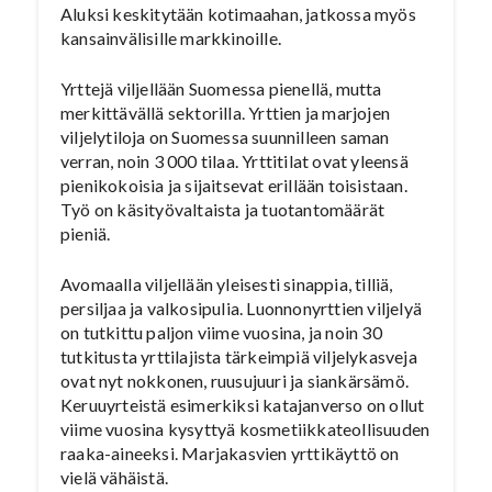
Aluksi keskitytään kotimaahan, jatkossa myös
kansainvälisille markkinoille.
Yrttejä viljellään Suomessa pienellä, mutta
merkittävällä sektorilla. Yrttien ja marjojen
viljelytiloja on Suomessa suunnilleen saman
verran, noin 3 000 tilaa. Yrttitilat ovat yleensä
pienikokoisia ja sijaitsevat erillään toisistaan.
Työ on käsityövaltaista ja tuotantomäärät
pieniä.
Avomaalla viljellään yleisesti sinappia, tilliä,
persiljaa ja valkosipulia. Luonnonyrttien viljelyä
on tutkittu paljon viime vuosina, ja noin 30
tutkitusta yrttilajista tärkeimpiä viljelykasveja
ovat nyt nokkonen, ruusujuuri ja siankärsämö.
Keruuyrteistä esimerkiksi katajanverso on ollut
viime vuosina kysyttyä kosmetiikkateollisuuden
raaka-aineeksi. Marjakasvien yrttikäyttö on
vielä vähäistä.