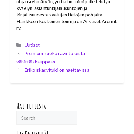
ohjausryhmätyön, yrttialan toimijoille tehdyn
kyselyn, asiantuntijalausuntojen ja
kirjallisuudesta saatujen tietojen pohjalta.
Hankkeen keskeinen toimija on Arktiset Aromit
ry.
Kategoriat
Uutiset
Premium-ruoka ravintoloista
vähittäiskauppaan
Erikoiskasvituki on haettavissa
Hae lehdistä
Lue Digilehtiä!