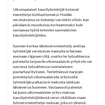
Ulkomaalaiset kausityöntekijät kokevat
menettelyn kohtuuttomaksi. Heidän
verotuksensa on tiukempi varsinkin silloin, kun
päiväansio muodostuu korkeammaksi kuin
vastaavaa työtä tekevien suomalaisten
kausityöntekijöiden.
Suomen korkea lähdeveromenettely asettaa
työntekijät verotuksen kannalta erilaiseen
asemaan riippuen siitä, ovatko he työsuhteessa
palveluita tarjoaviin ulkomaalaisiin yrityksiin vai
suorassa työsuhteessa suomalaiseen
puutarhayritykseen. Teetettäessä marjojen
poimintatyö ulkomaalaisella yrityksellä
työntekijän palkasta ei makseta lainkaan
lähdeveroa Suomeen. Vastaavasti palvelun
tarjoava ulkomaalainen yritys maksaa
kausityöntekijöidensä veron sikäläisen maan
tuloveromenettelyn mukaan, joka on yleensä