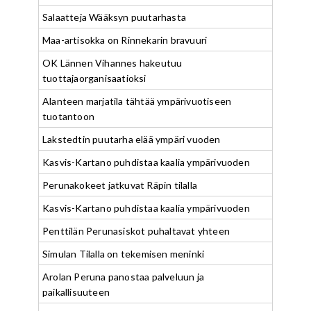
Salaatteja Wääksyn puutarhasta
Maa-artisokka on Rinnekarin bravuuri
OK Lännen Vihannes hakeutuu
tuottajaorganisaatioksi
Alanteen marjatila tähtää ympärivuotiseen
tuotantoon
Lakstedtin puutarha elää ympäri vuoden
Kasvis-Kartano puhdistaa kaalia ympärivuoden
Perunakokeet jatkuvat Räpin tilalla
Kasvis-Kartano puhdistaa kaalia ympärivuoden
Penttilän Perunasiskot puhaltavat yhteen
Simulan Tilalla on tekemisen meninki
Arolan Peruna panostaa palveluun ja
paikallisuuteen