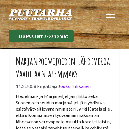
Siirry
sisältöön
Val
Tilaa Puutarha-Sanomat
Marjanpoimijoiden lähdeveroa
vaaditaan alemmaksi
11.2.2008
kirjoittaja
Jouko Tikkanen
Hedelmän- ja Marjanviljelijäin liitto sekä
Suonenjoen seudun marjanviljelijäin yhdistys
esittävätvaltiovarainministeri
Jyrki Kataiselle
,
että ulkomaalaisen työvoiman maksaman
lähdeveron verovapaata osuutta korotettaisiin,
jotta se vastaisi tapahtunutta palkkakehitystä.