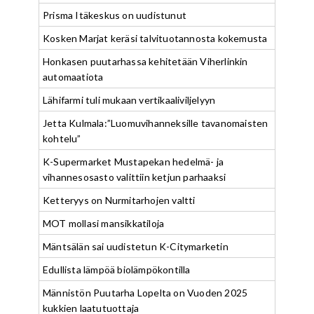
Prisma Itäkeskus on uudistunut
Kosken Marjat keräsi talvituotannosta kokemusta
Honkasen puutarhassa kehitetään Viherlinkin
automaatiota
Lähifarmi tuli mukaan vertikaaliviljelyyn
Jetta Kulmala:”Luomuvihanneksille tavanomaisten
kohtelu”
K-Supermarket Mustapekan hedelmä- ja
vihannesosasto valittiin ketjun parhaaksi
Ketteryys on Nurmitarhojen valtti
MOT mollasi mansikkatiloja
Mäntsälän sai uudistetun K-Citymarketin
Edullista lämpöä biolämpökontilla
Männistön Puutarha Lopelta on Vuoden 2025
kukkien laatutuottaja