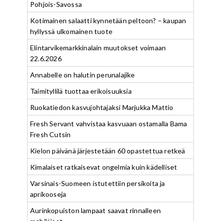
Pohjois-Savossa
Kotimainen salaatti kynnetään peltoon? – kaupan
hyllyssä ulkomainen tuote
Elintarvikemarkkinalain muutokset voimaan
22.6.2026
Annabelle on halutin perunalajike
Taimityllilä tuottaa erikoisuuksia
Ruokatiedon kasvujohtajaksi Marjukka Mattio
Fresh Servant vahvistaa kasvuaan ostamalla Bama
Fresh Cutsin
Kielon päivänä järjestetään 60 opastettua retkeä
Kimalaiset ratkaisevat ongelmia kuin kädelliset
Varsinais-Suomeen istutettiin persikoita ja
aprikooseja
Aurinkopuiston lampaat saavat rinnalleen