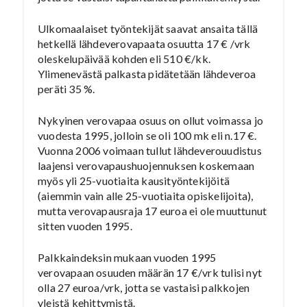
Ulkomaalaiset työntekijät saavat ansaita tällä
hetkellä lähdeverovapaata osuutta 17 € /vrk
oleskelupäivää kohden eli 510 €/kk.
Ylimenevästä palkasta pidätetään lähdeveroa
peräti 35 %.
Nykyinen verovapaa osuus on ollut voimassa jo
vuodesta 1995, jolloin se oli 100 mk eli n.17 €.
Vuonna 2006 voimaan tullut lähdeverouudistus
laajensi verovapaushuojennuksen koskemaan
myös yli 25-vuotiaita kausityöntekijöitä
(aiemmin vain alle 25-vuotiaita opiskelijoita),
mutta verovapausraja 17 euroa ei ole muuttunut
sitten vuoden 1995.
Palkkaindeksin mukaan vuoden 1995
verovapaan osuuden määrän 17 €/vrk tulisi nyt
olla 27 euroa/vrk, jotta se vastaisi palkkojen
yleistä kehittymistä.