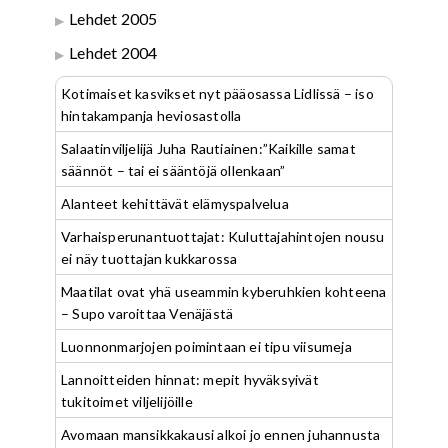
Lehdet 2005
Lehdet 2004
Kotimaiset kasvikset nyt pääosassa Lidlissä – iso
hintakampanja heviosastolla
Salaatinviljelijä Juha Rautiainen:”Kaikille samat
säännöt – tai ei sääntöjä ollenkaan”
Alanteet kehittävät elämyspalvelua
Varhaisperunantuottajat: Kuluttajahintojen nousu
ei näy tuottajan kukkarossa
Maatilat ovat yhä useammin kyberuhkien kohteena
– Supo varoittaa Venäjästä
Luonnonmarjojen poimintaan ei tipu viisumeja
Lannoitteiden hinnat: mepit hyväksyivät
tukitoimet viljelijöille
Avomaan mansikkakausi alkoi jo ennen juhannusta