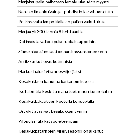
Marjakaupalla paikataan lomakuukauden myynti
Nanean ilmankuivain ja -puhdistin kasvihuoneisiin
Poikkeavalla lämpötilalla on paljon vaikutuksia
Marjaa yli 300 tonnia 8 hehtaarilta
Kotimaista valkosipulia ruokakauppoihin
Silmusalaatti muutti omaan kasvuhuoneeseen
Artik-kurkut ovat kotimaisia
Markus halusi vihannesviljelijäksi
Kesäkukkien kauppaa kartanomiljöössä
Isotalon tila keskitti marjatuotannon tunneleihin
Kesäkukkakauteen koetulla konseptilla
Orvokit avasivat kesäkukkamyynnin
Vilppulan tila katsoo eteenpäin
Kesäkukkatarhojen viljelysesonki on alkanut