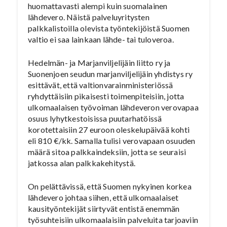
huomattavasti alempi kuin suomalainen
lähdevero. Näistä palveluyritysten
palkkalistoilla olevista työntekijöistä Suomen
valtio ei saa lainkaan lähde- tai tuloveroa.
Hedelmän- ja Marjanviljelijäin liitto ry ja
Suonenjoen seudun marjanviljelijäin yhdistys ry
esittävät, että valtionvarainministeriössä
ryhdyttäisiin pikaisesti toimenpiteisiin, jotta
ulkomaalaisen työvoiman lähdeveron verovapaa
osuus lyhytkestoisissa puutarhatöissä
korotettaisiin 27 euroon oleskelupäivää kohti
eli 810 €/kk. Samalla tulisi verovapaan osuuden
määrä sitoa palkkaindeksiin, jotta se seuraisi
jatkossa alan palkkakehitystä.
On pelättävissä, että Suomen nykyinen korkea
lähdevero johtaa siihen, että ulkomaalaiset
kausityöntekijät siirtyvät entistä enemmän
työsuhteisiin ulkomaalaisiin palveluita tarjoaviin