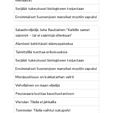
mehiläiset
Syrjälät tukeutuvat biologiseen torjuntaan
Ensimmäiset Suonenjoen mansikat myytiin vapuksi
Salaatinviljelijä Juha Rautiainen:”Kaikille samat
säännöt – tai ei sääntöjä ollenkaan”
Alanteet kehittävät elämyspalvelua
Taimityllilä tuottaa erikoisuuksia
Syrjälät tukeutuvat biologiseen torjuntaan
Ensimmäiset Suonenjoen mansikat myytiin vapuksi
Monipuolisuus on kukkatarhan valtti
Vehviläinen on maan viljelijä
Peuravaara luottaa kausituotantoon
Vierulan Tilalla ei jahkailla
Tommolan Tilalla vaihtui sukupolvi