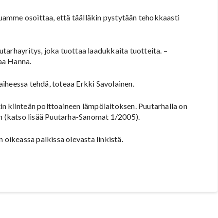
amme osoittaa, että täälläkin pystytään tehokkaasti
tarhayritys, joka tuottaa laadukkaita tuotteita. –
aa Hanna.
vaiheessa tehdä, toteaa Erkki Savolainen.
n kiinteän polttoaineen lämpölaitoksen. Puutarhalla on
 (katso lisää Puutarha-Sanomat 1/2005).
 oikeassa palkissa olevasta linkistä.