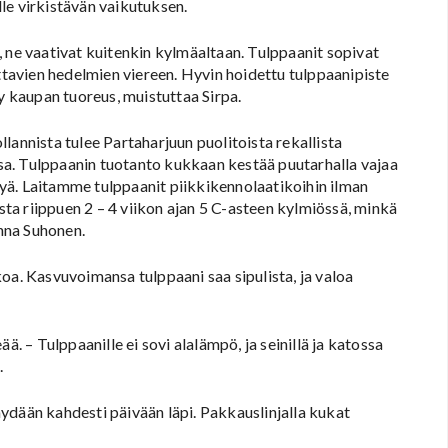
le virkistävän vaikutuksen.
, ne vaativat kuitenkin kylmäaltaan. Tulppaanit sopivat
ottavien hedelmien viereen. Hyvin hoidettu tulppaanipiste
yy kaupan tuoreus, muistuttaa Sirpa.
lannista tulee Partaharjuun puolitoista rekallista
issa. Tulppaanin tuotanto kukkaan kestää puutarhalla vajaa
elyä. Laitamme tulppaanit piikkikennolaatikoihin ilman
asta riippuen 2 – 4 viikon ajan 5 C-asteen kylmiössä, minkä
nna Suhonen.
oa. Kasvuvoimansa tulppaani saa sipulista, ja valoa
ä. – Tulppaanille ei sovi alalämpö, ja seinillä ja katossa
.
ydään kahdesti päivään läpi. Pakkauslinjalla kukat