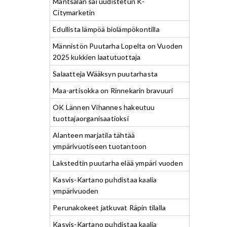
Mäntsälän sai uudistetun K-
Citymarketin
Edullista lämpöä biolämpökontilla
Männistön Puutarha Lopelta on Vuoden
2025 kukkien laatutuottaja
Salaatteja Wääksyn puutarhasta
Maa-artisokka on Rinnekarin bravuuri
OK Lännen Vihannes hakeutuu
tuottajaorganisaatioksi
Alanteen marjatila tähtää
ympärivuotiseen tuotantoon
Lakstedtin puutarha elää ympäri vuoden
Kasvis-Kartano puhdistaa kaalia
ympärivuoden
Perunakokeet jatkuvat Räpin tilalla
Kasvis-Kartano puhdistaa kaalia