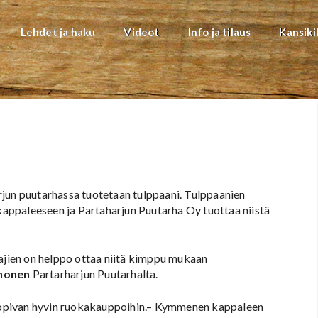
Lehdet ja haku
Videot
Info ja tilaus
Kansiki
rjun puutarhassa tuotetaan tulppaani. Tulppaanien
appaleeseen ja Partaharjun Puutarha Oy tuottaa niistä
tajien on helppo ottaa niitä kimppu mukaan
honen
Partarharjun Puutarhalta.
opivan hyvin ruokakauppoihin.– Kymmenen kappaleen