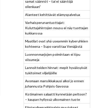
samat säännöt – tai ei sääntöjä
ollenkaan”
Alanteet kehittävät elämyspalvelua
Varhaisperunantuottajat:
Kuluttajahintojen nousu ei näy tuottajan
kukkarossa
Maatilat ovat yhä useammin kyberuhkien
kohteena – Supo varoittaa Venäjästä
Luonnonmarjojen poimintaan ei tipu
viisumeja
Lannoitteiden hinnat: mepit hyväksyivät
tukitoimet viljelijöille
Avomaan mansikkakausi alkoi jo ennen
juhannusta Pohjois-Savossa
Kotimainen salaatti kynnetään peltoon?
– kaupan hyllyssä ulkomainen tuote
Elintarvikemarkkinalain muutokset