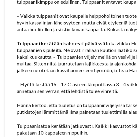
tulppaanikimppu on edullinen. Tulppaanit antavat kaupal
– Vaikka tulppaanit ovat kaupalle helppohoitoinen tuote
hyvin kassalinjan läheisyyteen, mutta eivät etyleeniä tu
antaa huolitellun ja siistin kuvan kaupasta. Kukasta näk
Tulppaani kerätään kahdesti päivässä
Joka viikko Hol
tulppaanien sipuleita. Ne ovat irrallaan kuution laatiko
kaksi kuukautta. – Tulppaanien viljely meillä on vesivilj
multaa. Sitten niitä juurrutetaan lajikkeesta ja ajankohd
jälkeen ne otetaan kasvihuoneeseen hyötöön, toteaa Ha
– Hyötö kestää 16 – 17 C-asteen lämpötilassa 3 – 4 viikk
annetaan sen verran, että lehdistä tulee vihreitä.
Hanna kertoo, että tuuletus on tulppaaninviljelyssä tärkeä
putkistojen lämmittämä ilma painetaan tuulettimilla alas
Tulppaanisatoa kerätään jatkuvasti. Kaikki kasvustot kä
pakataan 10 kappaleen nippuihin.