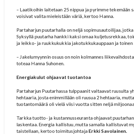
– Laatikoihin laitetaan 25 nippua ja pyrimme tekemään sa
voisivat valita mieleistään väriä, kertoo Hanna.
Partaharjun puutarhalla on neljä sopimusautoilijaa, jotka 
Syksyllä puutarha hankki kaksi omaa kuljetusrekkaa, toi
ja leikko- ja ruukkukukkia jakotukkukauppaan ja toinen
– Jakelumyynnin osuus on noin kolmannes liikevaihdosta.
toteaa Hanna Suhonen.
Energiakulut ohjaavat tuotantoa
Partaharjun Puutarhassa tulppaanit valtaavat ruusulta 
hehtaaria, josta enimmillään oli ruusua 2 hehtaaria, mutt
tuotantomäärä oli vielä viisi vuotta sitten neljä miljoona
Tarkka tuotto- ja kustannusseuranta ohjaavat puutarhan v
laskentaa. Energia kallistuu, mutta samalla kallistuvat
taistellaan, kertoo toimitusjohtaja
Erkki Savolainen.