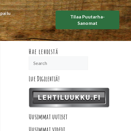
lpailu
Tilaa Puutarha-
Sanomat
Hae lehdistä
Lue Digilehtiä!
Uusimmat uutiset
Uusimmat videot