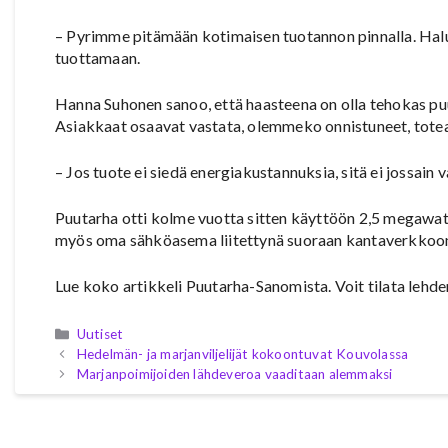
– Pyrimme pitämään kotimaisen tuotannon pinnalla. Halu
tuottamaan.
Hanna Suhonen sanoo, että haasteena on olla tehokas puu
Asiakkaat osaavat vastata, olemmeko onnistuneet, tote
– Jos tuote ei siedä energiakustannuksia, sitä ei jossain 
Puutarha otti kolme vuotta sitten käyttöön 2,5 megawati
myös oma sähköasema liitettynä suoraan kantaverkkoon
Lue koko artikkeli Puutarha-Sanomista. Voit tilata lehden
Kategoriat
Uutiset
Hedelmän- ja marjanviljelijät kokoontuvat Kouvolassa
Marjanpoimijoiden lähdeveroa vaaditaan alemmaksi