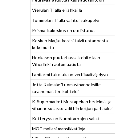
Vierulan Tilalla ei jahkailla
Tommolan Tilalla vaihtui sukupolvi
Prisma Itäkeskus on uudistunut
Kosken Marjat keräsi talvituotannosta
kokemusta
Honkasen puutarhassa kehitetään
Viherlinkin automaatiota
Lähifarmi tuli mukaan vertikaaliviljelyyn
Jetta Kulmala:”Luomuvihanneksille
tavanomaisten kohtelu”
K-Supermarket Mustapekan hedelmä- ja
vihannesosasto valittiin ketjun parhaaksi
Ketteryys on Nurmitarhojen valtti
MOT mollasi mansikkatiloja