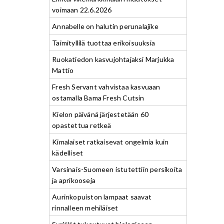
voimaan 22.6.2026
Annabelle on halutin perunalajike
Taimityllilä tuottaa erikoisuuksia
Ruokatiedon kasvujohtajaksi Marjukka
Mattio
Fresh Servant vahvistaa kasvuaan
ostamalla Bama Fresh Cutsin
Kielon päivänä järjestetään 60
opastettua retkeä
Kimalaiset ratkaisevat ongelmia kuin
kädelliset
Varsinais-Suomeen istutettiin persikoita
ja aprikooseja
Aurinkopuiston lampaat saavat
rinnalleen mehiläiset