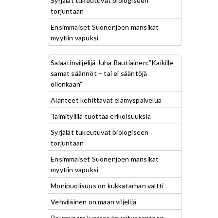
Syrjälät tukeutuvat biologiseen
torjuntaan
Ensimmäiset Suonenjoen mansikat
myytiin vapuksi
Salaatinviljelijä Juha Rautiainen:”Kaikille
samat säännöt – tai ei sääntöjä
ollenkaan”
Alanteet kehittävät elämyspalvelua
Taimityllilä tuottaa erikoisuuksia
Syrjälät tukeutuvat biologiseen
torjuntaan
Ensimmäiset Suonenjoen mansikat
myytiin vapuksi
Monipuolisuus on kukkatarhan valtti
Vehviläinen on maan viljelijä
Peuravaara luottaa kausituotantoon