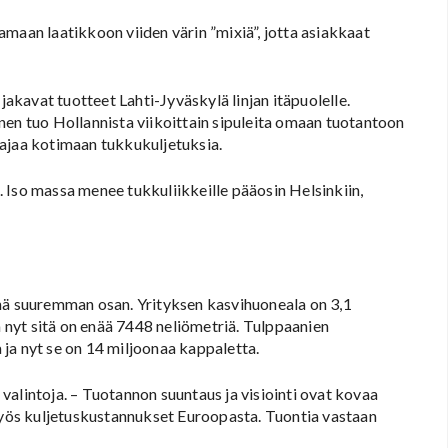
maan laatikkoon viiden värin ”mixiä”, jotta asiakkaat
jakavat tuotteet Lahti-Jyväskylä linjan itäpuolelle.
nen tuo Hollannista viikoittain sipuleita omaan tuotantoon
 ajaa kotimaan tukkukuljetuksia.
 Iso massa menee tukkuliikkeille pääosin Helsinkiin,
yhä suuremman osan. Yrityksen kasvihuoneala on 3,1
a nyt sitä on enää 7448 neliömetriä. Tulppaanien
a ja nyt se on 14 miljoonaa kappaletta.
alintoja. – Tuotannon suuntaus ja visiointi ovat kovaa
 myös kuljetuskustannukset Euroopasta. Tuontia vastaan