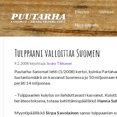
Siirry
sisältöön
Etusivu
Uutiset
Hevi-kilpailu
Tulppaani valloittaa Suomen
9.2.2008
kirjoittaja
Jouko Tikkanen
Puutarha-Sanomat lehti (1/2008) kertoi, kuinka Partaha
tuotantomäärä on kasvanut Suomessa jo 50 miljoonaan k
peräti 14 miljoonaa.
– Tulppaanien kulutus on ilahduttavasti kasvanut. Kulut
heräteostoksena, toteaa kehittämispäällikkö
Hanna Su
Myyntipäällikkö
Sirpa Savolainen
sanoo tulppaanien s