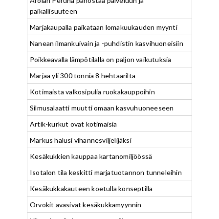
Arolan Peruna panostaa palveluun ja
paikallisuuteen
Marjakaupalla paikataan lomakuukauden myynti
Nanean ilmankuivain ja -puhdistin kasvihuoneisiin
Poikkeavalla lämpötilalla on paljon vaikutuksia
Marjaa yli 300 tonnia 8 hehtaarilta
Kotimaista valkosipulia ruokakauppoihin
Silmusalaatti muutti omaan kasvuhuoneeseen
Artik-kurkut ovat kotimaisia
Markus halusi vihannesviljelijäksi
Kesäkukkien kauppaa kartanomiljöössä
Isotalon tila keskitti marjatuotannon tunneleihin
Kesäkukkakauteen koetulla konseptilla
Orvokit avasivat kesäkukkamyynnin