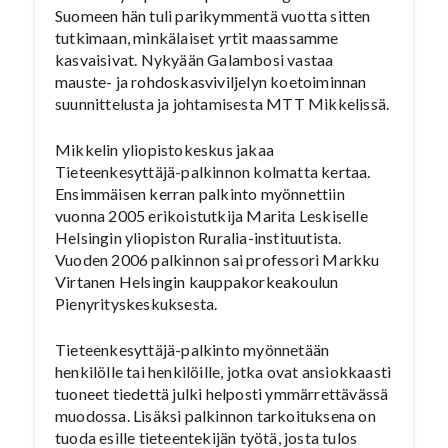
Suomeen hän tuli parikymmentä vuotta sitten
tutkimaan, minkälaiset yrtit maassamme
kasvaisivat. Nykyään Galambosi vastaa
mauste- ja rohdoskasviviljelyn koetoiminnan
suunnittelusta ja johtamisesta MTT Mikkelissä.
Mikkelin yliopistokeskus jakaa
Tieteenkesyttäjä-palkinnon kolmatta kertaa.
Ensimmäisen kerran palkinto myönnettiin
vuonna 2005 erikoistutkija Marita Leskiselle
Helsingin yliopiston Ruralia-instituutista.
Vuoden 2006 palkinnon sai professori Markku
Virtanen Helsingin kauppakorkeakoulun
Pienyrityskeskuksesta.
Tieteenkesyttäjä-palkinto myönnetään
henkilölle tai henkilöille, jotka ovat ansiokkaasti
tuoneet tiedettä julki helposti ymmärrettävässä
muodossa. Lisäksi palkinnon tarkoituksena on
tuoda esille tieteentekijän työtä, josta tulos