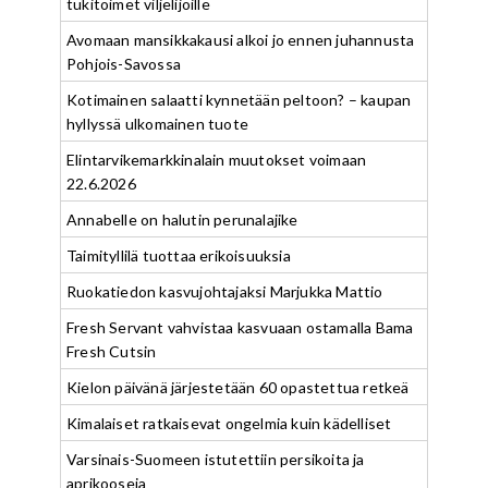
tukitoimet viljelijöille
Avomaan mansikkakausi alkoi jo ennen juhannusta
Pohjois-Savossa
Kotimainen salaatti kynnetään peltoon? – kaupan
hyllyssä ulkomainen tuote
Elintarvikemarkkinalain muutokset voimaan
22.6.2026
Annabelle on halutin perunalajike
Taimityllilä tuottaa erikoisuuksia
Ruokatiedon kasvujohtajaksi Marjukka Mattio
Fresh Servant vahvistaa kasvuaan ostamalla Bama
Fresh Cutsin
Kielon päivänä järjestetään 60 opastettua retkeä
Kimalaiset ratkaisevat ongelmia kuin kädelliset
Varsinais-Suomeen istutettiin persikoita ja
aprikooseja