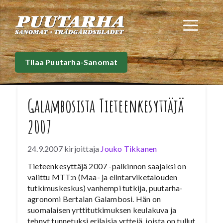
Siirry
sisältöön
Val
Tilaa Puutarha-Sanomat
Galambosista Tieteenkesyttäjä
2007
24.9.2007
kirjoittaja
Jouko Tikkanen
Tieteenkesyttäjä 2007 -palkinnon saajaksi on
valittu MTT:n (Maa- ja elintarviketalouden
tutkimuskeskus) vanhempi tutkija, puutarha-
agronomi Bertalan Galambosi. Hän on
suomalaisen yrttitutkimuksen keulakuva ja
tehnyt tunnetuksi erilaisia yrttejä, joista on tullut