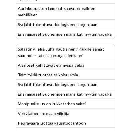
Aurinkopuiston lampaat saavat rinnalleen
mehiläiset
Syrjälät tukeutuvat biologiseen torjuntaan
Ensimmäiset Suonenjoen mansikat myytiin vapuksi
Salaatinviljelijä Juha Rautiainen:”Kaikille samat
säännöt – tai ei sääntöjä ollenkaan”
Alanteet kehittävät elämyspalvelua
Taimityllilä tuottaa erikoisuuksia
Syrjälät tukeutuvat biologiseen torjuntaan
Ensimmäiset Suonenjoen mansikat myytiin vapuksi
Monipuolisuus on kukkatarhan valtti
Vehviläinen on maan viljelijä
Peuravaara luottaa kausituotantoon