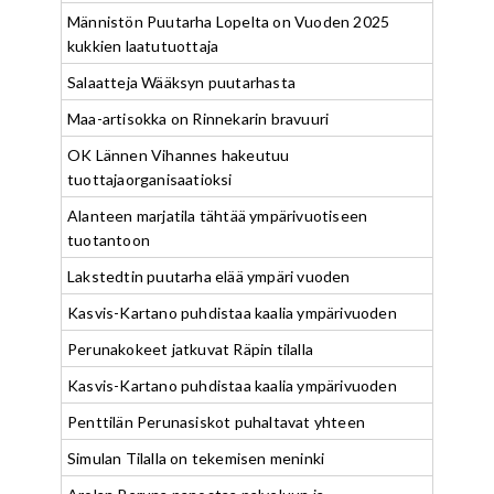
Männistön Puutarha Lopelta on Vuoden 2025
kukkien laatutuottaja
Salaatteja Wääksyn puutarhasta
Maa-artisokka on Rinnekarin bravuuri
OK Lännen Vihannes hakeutuu
tuottajaorganisaatioksi
Alanteen marjatila tähtää ympärivuotiseen
tuotantoon
Lakstedtin puutarha elää ympäri vuoden
Kasvis-Kartano puhdistaa kaalia ympärivuoden
Perunakokeet jatkuvat Räpin tilalla
Kasvis-Kartano puhdistaa kaalia ympärivuoden
Penttilän Perunasiskot puhaltavat yhteen
Simulan Tilalla on tekemisen meninki