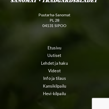
Puutarha-Sanomat
PL 28
04131 SIPOO
Etusivu
Uutiset
Lehdet ja haku
Videot
Info ja tilaus
Kansikilpailu
Hevi-kilpailu