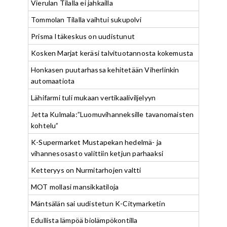
Vierulan Tilalla ei jahkailla
Tommolan Tilalla vaihtui sukupolvi
Prisma Itäkeskus on uudistunut
Kosken Marjat keräsi talvituotannosta kokemusta
Honkasen puutarhassa kehitetään Viherlinkin
automaatiota
Lähifarmi tuli mukaan vertikaaliviljelyyn
Jetta Kulmala:”Luomuvihanneksille tavanomaisten
kohtelu”
K-Supermarket Mustapekan hedelmä- ja
vihannesosasto valittiin ketjun parhaaksi
Ketteryys on Nurmitarhojen valtti
MOT mollasi mansikkatiloja
Mäntsälän sai uudistetun K-Citymarketin
Edullista lämpöä biolämpökontilla