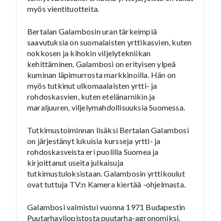
myös vientituotteita.
Bertalan Galambosin uran tärkeimpiä
saavutuksia on suomalaisten yrttikasvien, kuten
nokkosen ja kihokin viljelytekniikan
kehittäminen. Galambosi on erityisen ylpeä
kuminan läpimurrosta markkinoilla. Hän on
myös tutkinut ulkomaalaisten yrtti- ja
rohdoskasvien, kuten etelänarnikin ja
maraljuuren, viljelymahdollisuuksia Suomessa.
Tutkimustoiminnan lisäksi Bertalan Galambosi
on järjestänyt lukuisia kursseja yrtti- ja
rohdoskasveista eri puolilla Suomea ja
kirjoittanut useita julkaisuja
tutkimustuloksistaan. Galambosin yrttikoulut
ovat tuttuja TV:n Kamera kiertää -ohjelmasta.
Galambosi valmistui vuonna 1971 Budapestin
Puutarhayliopistosta puutarha-agronomiksi.