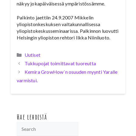
näkyy jokapäiväisessä ympäristössämme.
Palkinto jaettiin 24.9.2007 Mikkelin
yliopistonkeskuksen valtakunnallisessa
yliopistokeskusseminaarissa. Palkinnon luovutti
Helsingin yliopiston rehtori Ilkka Niiniluoto.
Kategoriat
Uutiset
Tukkupojat toimittavat tuoreutta
Kemira GrowHow´n osuuden myynti Yaralle
varmistui.
Hae lehdistä