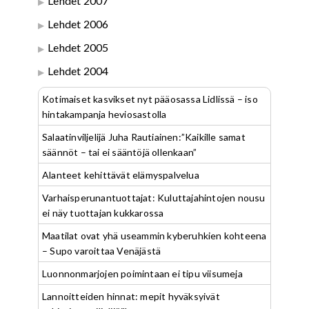
Lehdet 2007
Lehdet 2006
Lehdet 2005
Lehdet 2004
Kotimaiset kasvikset nyt pääosassa Lidlissä – iso
hintakampanja heviosastolla
Salaatinviljelijä Juha Rautiainen:”Kaikille samat
säännöt – tai ei sääntöjä ollenkaan”
Alanteet kehittävät elämyspalvelua
Varhaisperunantuottajat: Kuluttajahintojen nousu
ei näy tuottajan kukkarossa
Maatilat ovat yhä useammin kyberuhkien kohteena
– Supo varoittaa Venäjästä
Luonnonmarjojen poimintaan ei tipu viisumeja
Lannoitteiden hinnat: mepit hyväksyivät