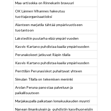
Maa-artisokka on Rinnekarin bravuuri
OK Lännen Vihannes hakeutuu
tuottajaorganisaatioksi
Alanteen marjatila tähtää ympärivuotiseen
tuotantoon
Lakstedtin puutarha elää ympäri vuoden
Kasvis-Kartano puhdistaa kaalia ympärivuoden
Perunakokeet jatkuvat Räpin tilalla
Kasvis-Kartano puhdistaa kaalia ympärivuoden
Penttilän Perunasiskot puhaltavat yhteen
Simulan Tilalla on tekemisen meninki
Arolan Peruna panostaa palveluun ja
paikallisuuteen
Marjakaupalla paikataan lomakuukauden myynti
Nanean ilmankuivain ja -puhdistin kasvihuoneisiin