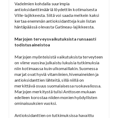
Vadelmien kohdalla suurimpia
antioksidanttimääriä löydettiin kotimaisesta
Ville-lajikkeesta. Siitä voi saada melkein kaksi
kertaa enemmän antioksidantteja kuin listan
häntäpäässä olevasta Gatineau-lajikkeesta.
Marjojen terveysvaikutuksista runsaasti
todistusaineistoa
Marjojen myönteisistä vaikutuksista terveyteen
on viime vuosina julkaistu lukuisia tutkimuksia
niin kotimaassa kuin ulkomaillakin. Suomessa
marjat ovat hyviä vitamiinien, hivenaineiden ja
antioksidanttien lähteitä, sillä niillä on
merkittävä osuus suomalaisessa ruokavaliossa.
Marjojen merkitystä tulisi Anttosen mukaan
edelleen korostaa niiden monien hyödyllisten
ominaisuuksien vuoksi.
Antioksidanttien on tutkimuksissa havaittu