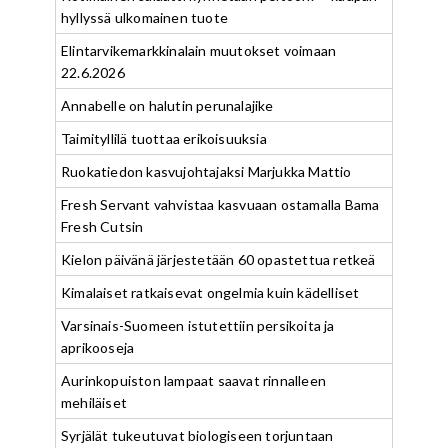
hyllyssä ulkomainen tuote
Elintarvikemarkkinalain muutokset voimaan
22.6.2026
Annabelle on halutin perunalajike
Taimityllilä tuottaa erikoisuuksia
Ruokatiedon kasvujohtajaksi Marjukka Mattio
Fresh Servant vahvistaa kasvuaan ostamalla Bama
Fresh Cutsin
Kielon päivänä järjestetään 60 opastettua retkeä
Kimalaiset ratkaisevat ongelmia kuin kädelliset
Varsinais-Suomeen istutettiin persikoita ja
aprikooseja
Aurinkopuiston lampaat saavat rinnalleen
mehiläiset
Syrjälät tukeutuvat biologiseen torjuntaan