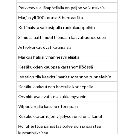
Poikkeavalla lämpötilalla on paljon vaikutuksia
Marjaa yli 300 tonnia 8 hehtaarilta
Kotimaista valkosipulia ruokakauppoihin
Silmusalaatti muutti omaan kasvuhuoneeseen
Artik-kurkut ovat kotimaisia
Markus halusi vihannesviljelijäksi
Kesäkukkien kauppaa kartanomiljöössä
Isotalon tila keskitti marjatuotannon tunneleihin
Kesäkukkakauteen koetulla konseptilla
Orvokit avasivat kesäkukkamyynnin
Vilppulan tila katsoo eteenpäin
Kesäkukkatarhojen viljelysesonki on alkanut
Hortiherttua panostaa palveluun ja säästää
kustannuksissa