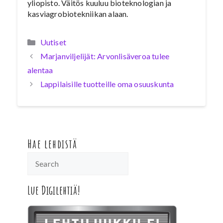
yliopisto. Väitös kuuluu bioteknologian ja
kasviagrobiotekniikan alaan.
Kategoriat
Uutiset
Marjanviljelijät: Arvonlisäveroa tulee
alentaa
Lappilaisille tuotteille oma osuuskunta
Hae lehdistä
Lue Digilehtiä!