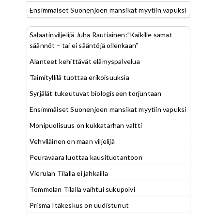
Ensimmäiset Suonenjoen mansikat myytiin vapuksi
Salaatinviljelijä Juha Rautiainen:”Kaikille samat
säännöt – tai ei sääntöjä ollenkaan”
Alanteet kehittävät elämyspalvelua
Taimityllilä tuottaa erikoisuuksia
Syrjälät tukeutuvat biologiseen torjuntaan
Ensimmäiset Suonenjoen mansikat myytiin vapuksi
Monipuolisuus on kukkatarhan valtti
Vehviläinen on maan viljelijä
Peuravaara luottaa kausituotantoon
Vierulan Tilalla ei jahkailla
Tommolan Tilalla vaihtui sukupolvi
Prisma Itäkeskus on uudistunut