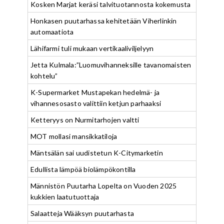
Kosken Marjat keräsi talvituotannosta kokemusta
Honkasen puutarhassa kehitetään Viherlinkin
automaatiota
Lähifarmi tuli mukaan vertikaaliviljelyyn
Jetta Kulmala:”Luomuvihanneksille tavanomaisten
kohtelu”
K-Supermarket Mustapekan hedelmä- ja
vihannesosasto valittiin ketjun parhaaksi
Ketteryys on Nurmitarhojen valtti
MOT mollasi mansikkatiloja
Mäntsälän sai uudistetun K-Citymarketin
Edullista lämpöä biolämpökontilla
Männistön Puutarha Lopelta on Vuoden 2025
kukkien laatutuottaja
Salaatteja Wääksyn puutarhasta