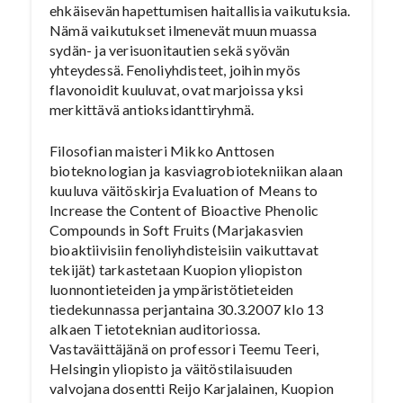
ehkäisevän hapettumisen haitallisia vaikutuksia.
Nämä vaikutukset ilmenevät muun muassa
sydän- ja verisuonitautien sekä syövän
yhteydessä. Fenoliyhdisteet, joihin myös
flavonoidit kuuluvat, ovat marjoissa yksi
merkittävä antioksidanttiryhmä.
Filosofian maisteri Mikko Anttosen
bioteknologian ja kasviagrobiotekniikan alaan
kuuluva väitöskirja Evaluation of Means to
Increase the Content of Bioactive Phenolic
Compounds in Soft Fruits (Marjakasvien
bioaktiivisiin fenoliyhdisteisiin vaikuttavat
tekijät) tarkastetaan Kuopion yliopiston
luonnontieteiden ja ympäristötieteiden
tiedekunnassa perjantaina 30.3.2007 klo 13
alkaen Tietoteknian auditoriossa.
Vastaväittäjänä on professori Teemu Teeri,
Helsingin yliopisto ja väitöstilaisuuden
valvojana dosentti Reijo Karjalainen, Kuopion