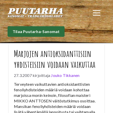
Siirry
sisältöön
Val
Tilaa Puutarha-Sanomat
Marjojen antioksidanttisiin
yhdisteisiin voidaan vaikuttaa
27.3.2007
kirjoittaja
Jouko Tikkanen
Terveyteen vaikuttavien antioksidanttisten
fenoliyhdisteiden määriä voidaan kohottaa
marjoissa monin keinoin, filosofian maisteri
MIKKO ANTTOSEN väitöstutkimus osoittaa.
Mansikan fenoliyhdisteiden määriä voidaan
lisätä vähentämällä lannoitusta tai vaihtamalla