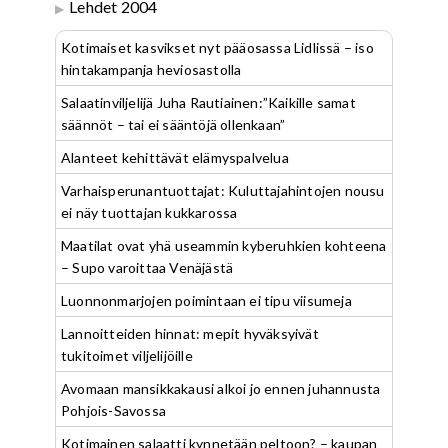
Lehdet 2004
Kotimaiset kasvikset nyt pääosassa Lidlissä – iso
hintakampanja heviosastolla
Salaatinviljelijä Juha Rautiainen:”Kaikille samat
säännöt – tai ei sääntöjä ollenkaan”
Alanteet kehittävät elämyspalvelua
Varhaisperunantuottajat: Kuluttajahintojen nousu
ei näy tuottajan kukkarossa
Maatilat ovat yhä useammin kyberuhkien kohteena
– Supo varoittaa Venäjästä
Luonnonmarjojen poimintaan ei tipu viisumeja
Lannoitteiden hinnat: mepit hyväksyivät
tukitoimet viljelijöille
Avomaan mansikkakausi alkoi jo ennen juhannusta
Pohjois-Savossa
Kotimainen salaatti kynnetään peltoon? – kaupan