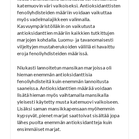
katemuovin väri valkoiseksi. Antioksidanttisten
fenoliyhdisteiden määriin voidaan vaikuttaa
myös vadelmalajikkeen valinnalla.
Kasvuympäristölläkin on vaikutusta
antioksidanttien määriin kaikkien tutkittujen
marjojen kohdalla. Luomu- ja tavanomaisesti
viljeltyjen mustaherukoiden välillä ei havaittu
eroja fenoliyhdisteiden määrissä.
Niukasti lannoitetun mansikan marjoissa oli
hieman enemmän antioksidanttisia
fenoliyhdisteitä kuin enemmän lannoitusta
saaneissa. Antioksidanttien määrää voidaan
lisätä hieman myös vaihtamalla mansikalla
yleisesti käytetty musta katemuovi valkoiseen.
Lisäksi saman mansikkapensaan myöhemmin
kypsyvät, pienet marjat saattoivat sisältää jopa
lähes puolta enemmän antioksidantteja kuin
ensimmäiset marjat.