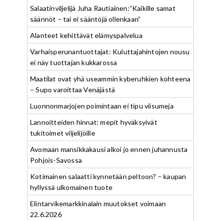
Salaatinviljelijä Juha Rautiainen:”Kaikille samat
säännöt – tai ei sääntöjä ollenkaan”
Alanteet kehittävät elämyspalvelua
Varhaisperunantuottajat: Kuluttajahintojen nousu
ei näy tuottajan kukkarossa
Maatilat ovat yhä useammin kyberuhkien kohteena
– Supo varoittaa Venäjästä
Luonnonmarjojen poimintaan ei tipu viisumeja
Lannoitteiden hinnat: mepit hyväksyivät
tukitoimet viljelijöille
Avomaan mansikkakausi alkoi jo ennen juhannusta
Pohjois-Savossa
Kotimainen salaatti kynnetään peltoon? – kaupan
hyllyssä ulkomainen tuote
Elintarvikemarkkinalain muutokset voimaan
22.6.2026