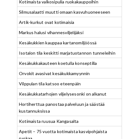
Kotimaista valkosipulia ruokakauppoihin
Silmusalaatti muutti omaan kasvuhuoneeseen
Artik-kurkut ovat kotimaisia
Markus halusi vihannesviljelijäksi
Kesäkukkien kauppaa kartanomiljöössä
Isotalon tila keskitti marjatuotannon tunneleihin
Kesäkukkakauteen koetulla konseptilla
Orvokit avasivat kesäkukkamyynnin
Vilppulan tila katsoo eteenpäin
Kesäkukkatarhojen viljelysesonki on alkanut
Hortiherttua panostaa palveluun ja säästää
kustannuksissa
Kotimaista ruusua Kangasalta
Apetit – 75 vuotta kotimaista kasvipohjaista
ruokaa