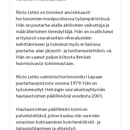
Risto Lehto on toiminut ansiokkaasti
hortonomien monipuolisessa työympäristössä.
Hän on puutarha-alalla aktiivinen vaikuttaja ja
määrätietoinen tiennäyttäjä. Hän on osallistunut
erityisesti seurakuntien viheralueiden
kehittämiseen ja toiminut myös erilaisissa
puutarha-alan järjestö- ja luottamustehtävis-sä.
Hän on saanut paljon kiitosta ihmiset
huomioivasta toiminnastaan.
Risto Lehto valmistui hortonomiksi Lepaan
puutarhaopistosta vuonna 1979. Hän on
työskennellyt Helsingin seurakuntayhtymän
hautaustoimen päällikkönä vuodesta 2001.
Hautaustoimen päällikkön toimi on
palvelutehtävä, johon kuuluu niin surevien
omaisten kohtaaminen kuin henkilöstö- ja
talousjohtaminen ja yhteistyö