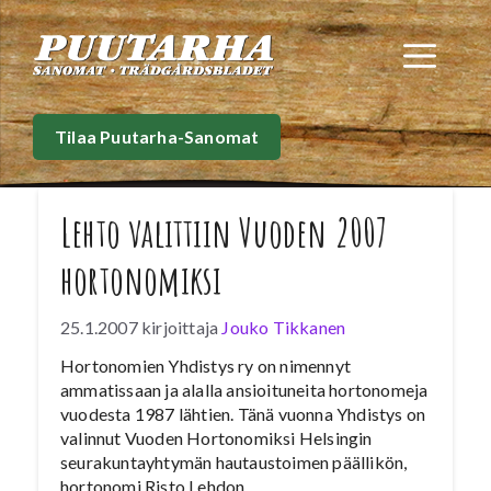
Siirry
sisältöön
Val
Tilaa Puutarha-Sanomat
Lehto valittiin Vuoden 2007
hortonomiksi
25.1.2007
kirjoittaja
Jouko Tikkanen
Hortonomien Yhdistys ry on nimennyt
ammatissaan ja alalla ansioituneita hortonomeja
vuodesta 1987 lähtien. Tänä vuonna Yhdistys on
valinnut Vuoden Hortonomiksi Helsingin
seurakuntayhtymän hautaustoimen päällikön,
hortonomi Risto Lehdon.