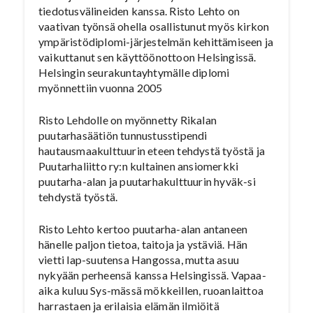
tiedotusvälineiden kanssa. Risto Lehto on
vaativan työnsä ohella osallistunut myös kirkon
ympäristödiplomi-järjestelmän kehittämiseen ja
vaikuttanut sen käyttöönottoon Helsingissä.
Helsingin seurakuntayhtymälle diplomi
myönnettiin vuonna 2005
Risto Lehdolle on myönnetty Rikalan
puutarhasäätiön tunnustusstipendi
hautausmaakulttuurin eteen tehdystä työstä ja
Puutarhaliitto ry:n kultainen ansiomerkki
puutarha-alan ja puutarhakulttuurin hyväk-si
tehdystä työstä.
Risto Lehto kertoo puutarha-alan antaneen
hänelle paljon tietoa, taitoja ja ystäviä. Hän
vietti lap-suutensa Hangossa, mutta asuu
nykyään perheensä kanssa Helsingissä. Vapaa-
aika kuluu Sys-mässä mökkeillen, ruoanlaittoa
harrastaen ja erilaisia elämän ilmiöitä