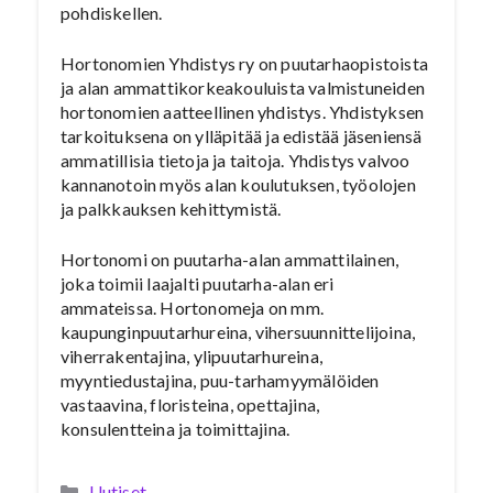
pohdiskellen.
Hortonomien Yhdistys ry on puutarhaopistoista
ja alan ammattikorkeakouluista valmistuneiden
hortonomien aatteellinen yhdistys. Yhdistyksen
tarkoituksena on ylläpitää ja edistää jäseniensä
ammatillisia tietoja ja taitoja. Yhdistys valvoo
kannanotoin myös alan koulutuksen, työolojen
ja palkkauksen kehittymistä.
Hortonomi on puutarha-alan ammattilainen,
joka toimii laajalti puutarha-alan eri
ammateissa. Hortonomeja on mm.
kaupunginpuutarhureina, vihersuunnittelijoina,
viherrakentajina, ylipuutarhureina,
myyntiedustajina, puu-tarhamyymälöiden
vastaavina, floristeina, opettajina,
konsulentteina ja toimittajina.
Kategoriat
Uutiset