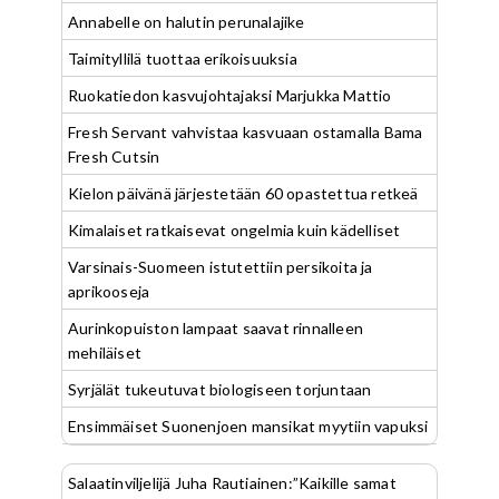
Annabelle on halutin perunalajike
Taimityllilä tuottaa erikoisuuksia
Ruokatiedon kasvujohtajaksi Marjukka Mattio
Fresh Servant vahvistaa kasvuaan ostamalla Bama
Fresh Cutsin
Kielon päivänä järjestetään 60 opastettua retkeä
Kimalaiset ratkaisevat ongelmia kuin kädelliset
Varsinais-Suomeen istutettiin persikoita ja
aprikooseja
Aurinkopuiston lampaat saavat rinnalleen
mehiläiset
Syrjälät tukeutuvat biologiseen torjuntaan
Ensimmäiset Suonenjoen mansikat myytiin vapuksi
Salaatinviljelijä Juha Rautiainen:”Kaikille samat