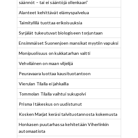
säännöt – tai ei sääntöjä ollenkaan”
Alanteet kehittävät elämyspalvelua
Taimityllilä tuottaa erikoisuuksia
Syrjälät tukeutuvat biologiseen torjuntaan
Ensimmäiset Suonenjoen mansikat myytiin vapuksi
Monipuolisuus on kukkatarhan valtti
Vehviläinen on maan viljelijä
Peuravaara luottaa kausituotantoon
Vierulan Tilalla ei jahkailla
Tommolan Tilalla vaihtui sukupolvi
Prisma Itäkeskus on uudistunut
Kosken Marjat keräsi talvituotannosta kokemusta
Honkasen puutarhassa kehitetään Viherlinkin
automaatiota