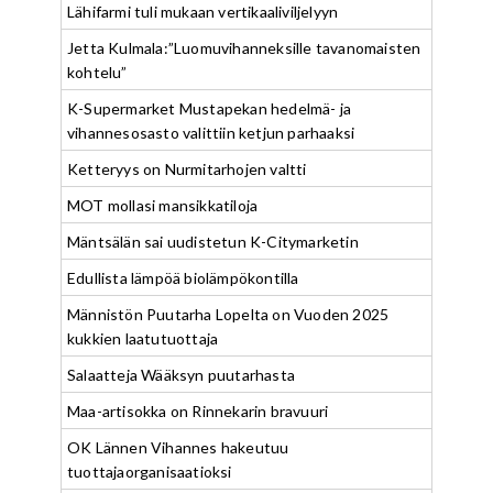
Lähifarmi tuli mukaan vertikaaliviljelyyn
Jetta Kulmala:”Luomuvihanneksille tavanomaisten
kohtelu”
K-Supermarket Mustapekan hedelmä- ja
vihannesosasto valittiin ketjun parhaaksi
Ketteryys on Nurmitarhojen valtti
MOT mollasi mansikkatiloja
Mäntsälän sai uudistetun K-Citymarketin
Edullista lämpöä biolämpökontilla
Männistön Puutarha Lopelta on Vuoden 2025
kukkien laatutuottaja
Salaatteja Wääksyn puutarhasta
Maa-artisokka on Rinnekarin bravuuri
OK Lännen Vihannes hakeutuu
tuottajaorganisaatioksi