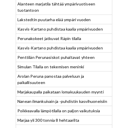
Alanteen marjatila tähtää ympärivuotiseen
tuotantoon
Lakstedtin puutarha elää ympäri vuoden
Kasvis-Kartano puhdistaa kaalia ympärivuoden
Perunakokeet jatkuvat Räpin tilalla
Kasvis-Kartano puhdistaa kaalia ympärivuoden
Penttilän Perunasiskot puhaltavat yhteen
Simulan Tilalla on tekemisen meninki
Arolan Peruna panostaa palveluun ja
paikallisuuteen
Marjakaupalla paikataan lomakuukauden myynti
Nanean ilmankuivain ja -puhdistin kasvihuoneisiin
Poikkeavalla lämpötilalla on paljon vaikutuksia
Marjaa yli 300 tonnia 8 hehtaarilta