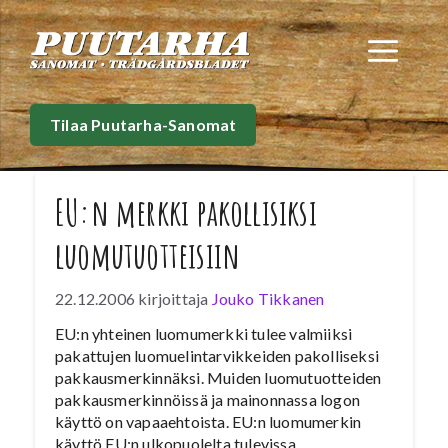
Siirry
sisältöön
Val
Tilaa Puutarha-Sanomat
EU:n merkki pakollisiksi
luomutuotteisiin
22.12.2006
kirjoittaja
Jouko Tikkanen
EU:n yhteinen luomumerkki tulee valmiiksi
pakattujen luomuelintarvikkeiden pakolliseksi
pakkausmerkinnäksi. Muiden luomutuotteiden
pakkausmerkinnöissä ja mainonnassa logon
käyttö on vapaaehtoista. EU:n luomumerkin
käyttö EU:n ulkopuolelta tulevissa