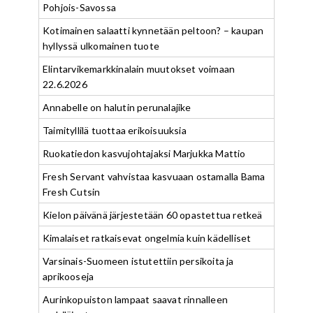
Pohjois-Savossa
Kotimainen salaatti kynnetään peltoon? – kaupan
hyllyssä ulkomainen tuote
Elintarvikemarkkinalain muutokset voimaan
22.6.2026
Annabelle on halutin perunalajike
Taimityllilä tuottaa erikoisuuksia
Ruokatiedon kasvujohtajaksi Marjukka Mattio
Fresh Servant vahvistaa kasvuaan ostamalla Bama
Fresh Cutsin
Kielon päivänä järjestetään 60 opastettua retkeä
Kimalaiset ratkaisevat ongelmia kuin kädelliset
Varsinais-Suomeen istutettiin persikoita ja
aprikooseja
Aurinkopuiston lampaat saavat rinnalleen