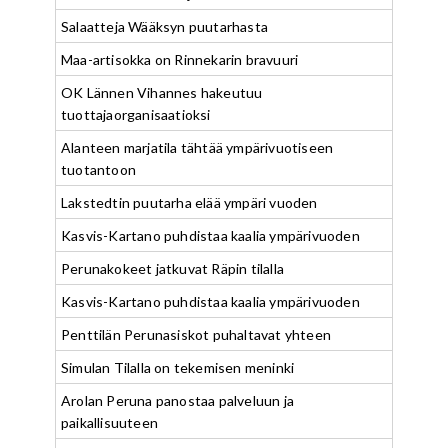
Salaatteja Wääksyn puutarhasta
Maa-artisokka on Rinnekarin bravuuri
OK Lännen Vihannes hakeutuu
tuottajaorganisaatioksi
Alanteen marjatila tähtää ympärivuotiseen
tuotantoon
Lakstedtin puutarha elää ympäri vuoden
Kasvis-Kartano puhdistaa kaalia ympärivuoden
Perunakokeet jatkuvat Räpin tilalla
Kasvis-Kartano puhdistaa kaalia ympärivuoden
Penttilän Perunasiskot puhaltavat yhteen
Simulan Tilalla on tekemisen meninki
Arolan Peruna panostaa palveluun ja
paikallisuuteen