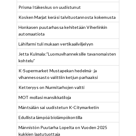
Prisma Itäkeskus on uudistunut
Kosken Marjat keräsi talvituotannosta kokemusta
Honkasen puutarhassa kehitetään Viherlinkin
automaatiota
Lähifarmi tuli mukaan vertikaaliviljelyyn
Jetta Kulmala:”Luomuvihanneksille tavanomaisten
kohtelu”
K-Supermarket Mustapekan hedelmä- ja
vihannesosasto valittiin ketjun parhaaksi
Ketteryys on Nurmitarhojen valtti
MOT mollasi mansikkatiloja
Mäntsälän sai uudistetun K-Citymarketin
Edullista lämpöä biolämpökontilla
Männistön Puutarha Lopelta on Vuoden 2025
kukkien laatutuottaja