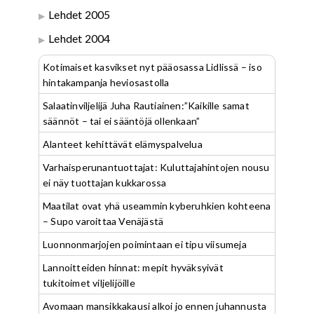
Lehdet 2005
Lehdet 2004
Kotimaiset kasvikset nyt pääosassa Lidlissä – iso
hintakampanja heviosastolla
Salaatinviljelijä Juha Rautiainen:”Kaikille samat
säännöt – tai ei sääntöjä ollenkaan”
Alanteet kehittävät elämyspalvelua
Varhaisperunantuottajat: Kuluttajahintojen nousu
ei näy tuottajan kukkarossa
Maatilat ovat yhä useammin kyberuhkien kohteena
– Supo varoittaa Venäjästä
Luonnonmarjojen poimintaan ei tipu viisumeja
Lannoitteiden hinnat: mepit hyväksyivät
tukitoimet viljelijöille
Avomaan mansikkakausi alkoi jo ennen juhannusta