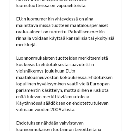
luomutuotteissa on vapaaehtoista.
EU:n luomumerkin yhteydessä on aina
mainittava missä tuotteen maatalousperäiset
raaka-aineet on tuotettu. Pakollisen merkin
rinnalla voidaan käyttää kansallisia tai yksityisiä
merkkejä.
Luonnonmukaisten tuotteiden merkitsemistä
koskevasta ehdotuksesta saavutettiin
yleisnäkemys joulukuun EU:n
maatalousneuvoston kokouksessa. Ehdotuksen
lopullinen hyväksyminen vaatii vielä Euroopan
parlamentin käsittelyn, mutta siihen ei uskota
enää tulevan merkittäviä muutoksia.
Käytännössä säädöksen on ehdotettu tulevan
voimaan vuoden 2009 alusta.
Ehdotuksen nähdään vahvistavan
luonnonmukaisen tuotannon tavoitteita ja