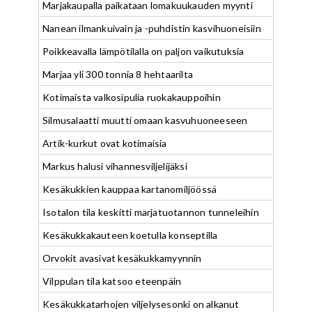
Marjakaupalla paikataan lomakuukauden myynti
Nanean ilmankuivain ja -puhdistin kasvihuoneisiin
Poikkeavalla lämpötilalla on paljon vaikutuksia
Marjaa yli 300 tonnia 8 hehtaarilta
Kotimaista valkosipulia ruokakauppoihin
Silmusalaatti muutti omaan kasvuhuoneeseen
Artik-kurkut ovat kotimaisia
Markus halusi vihannesviljelijäksi
Kesäkukkien kauppaa kartanomiljöössä
Isotalon tila keskitti marjatuotannon tunneleihin
Kesäkukkakauteen koetulla konseptilla
Orvokit avasivat kesäkukkamyynnin
Vilppulan tila katsoo eteenpäin
Kesäkukkatarhojen viljelysesonki on alkanut