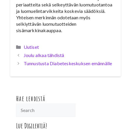
periaatteita sekä selkeyttävän luomutuotantoa
ja luomuelintarvikkeita koskevia säädöksiä.
Yhteisen merkinnän odotetaan myös
selkiyttävän luomutuotteiden
sisämarkkinakauppaa.
Kategoriat
Uutiset
Joulu alkaa tähdistä
Tunnustusta Diabeteskeskuksen emännälle
Hae lehdistä
Lue Digilehtiä!