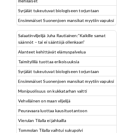
mehiläiset
Syrjälät tukeutuvat biologiseen torjuntaan
Ensimmäiset Suonenjoen mansikat myytiin vapuksi
Salaatinviljelijä Juha Rautiainen:”Kaikille samat
säännöt – tai ei sääntöjä ollenkaan”
Alanteet kehittävät elämyspalvelua
Taimityllilä tuottaa erikoisuuksia
Syrjälät tukeutuvat biologiseen torjuntaan
Ensimmäiset Suonenjoen mansikat myytiin vapuksi
Monipuolisuus on kukkatarhan valtti
Vehviläinen on maan viljelijä
Peuravaara luottaa kausituotantoon
Vierulan Tilalla ei jahkailla
Tommolan Tilalla vaihtui sukupolvi