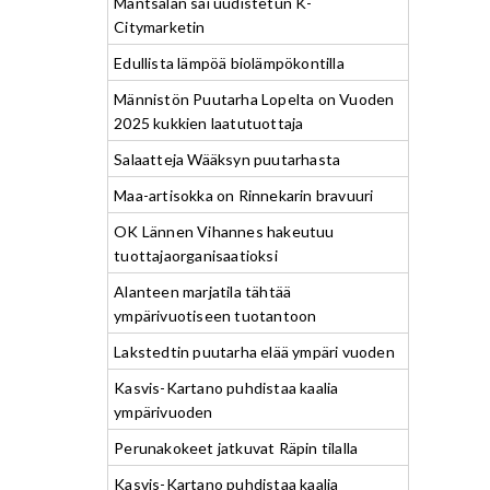
Mäntsälän sai uudistetun K-
Citymarketin
Edullista lämpöä biolämpökontilla
Männistön Puutarha Lopelta on Vuoden
2025 kukkien laatutuottaja
Salaatteja Wääksyn puutarhasta
Maa-artisokka on Rinnekarin bravuuri
OK Lännen Vihannes hakeutuu
tuottajaorganisaatioksi
Alanteen marjatila tähtää
ympärivuotiseen tuotantoon
Lakstedtin puutarha elää ympäri vuoden
Kasvis-Kartano puhdistaa kaalia
ympärivuoden
Perunakokeet jatkuvat Räpin tilalla
Kasvis-Kartano puhdistaa kaalia