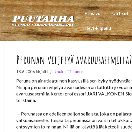
Siirry
sisältöön
Etusivu
Uutiset
Hevi-kilpailu
Perunan viljelyä avaruusasemilla
18.6.2006
kirjoittaja
Jouko Tikkanen
Peruna on ainutlaatuinen kasvi, sillä sen kyky hyödyntää 
Niinpä perunan viljelyä avaruudessa on tutkittu jo vuosi
avaruusasemilla, kertoi professori JARI VALKONEN Sie
torstaina.
— Perunassa on edelleen paljon sellaista, joka on paljastu
valkuaisaineille. Toisaalta perunassa on varsin tehokkait
entsyymien toiminnan. Niillä on käyttöä lääketeollisuude