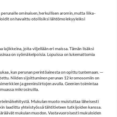
perunalle ominaisen, herkullisen aromin, mutta liika-
oidit on havaittu otollisiksi lähtömolekyyleiksi
ajikkeina, joita viljellään eri maissa. Tämän lisäksi
 tusinaa on syömäkelpoisia. Lopuissa on lukemattomia
ukaa, kun perunan perintöainesta on opittu tuntemaan. —
istettu. Niiden sijoittuminen perunan 12 kromosomiin on
nimerkkien ja geeninsiirtojen avulla. Geenien toimintaa
muassa mikrosiruilla.
telmäkehitystä. Mukulan muoto muistuttaa läheisesti
in laadittu yhteistyössä tähtitieteen tutkijoiden kanssa.
a määräävät mukulan muodon. Vastavuoroisesti mukuloiden