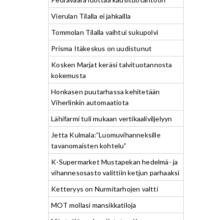
Vierulan Tilalla ei jahkailla
Tommolan Tilalla vaihtui sukupolvi
Prisma Itäkeskus on uudistunut
Kosken Marjat keräsi talvituotannosta
kokemusta
Honkasen puutarhassa kehitetään
Viherlinkin automaatiota
Lähifarmi tuli mukaan vertikaaliviljelyyn
Jetta Kulmala:”Luomuvihanneksille
tavanomaisten kohtelu”
K-Supermarket Mustapekan hedelmä- ja
vihannesosasto valittiin ketjun parhaaksi
Ketteryys on Nurmitarhojen valtti
MOT mollasi mansikkatiloja