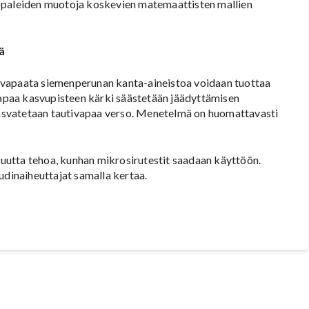
appaleiden muotoja koskevien matemaattisten mallien
ä
svapaata siemenperunan kanta-aineistoa voidaan tuottaa
svapaa kasvupisteen kärki säästetään jäädyttämisen
 kasvatetaan tautivapaa verso. Menetelmä on huomattavasti
utta tehoa, kunhan mikrosirutestit saadaan käyttöön.
udinaiheuttajat samalla kertaa.