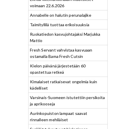
voimaan 22.6.2026
Annabelle on halutin perunalajike
Taimityllilä tuottaa erikoisuuksia
Ruokatiedon kasvujohtajaksi Marjukka
Mattio
Fresh Servant vahvistaa kasvuaan
ostamalla Bama Fresh Cutsin
Kielon päivänä järjestetään 60
opastettua retkeä
Kimalaiset ratkaisevat ongelmia kuin
kädelliset
Varsinais-Suomeen istutettiin persikoita
ja aprikooseja
Aurinkopuiston lampaat saavat
rinnalleen mehiläiset