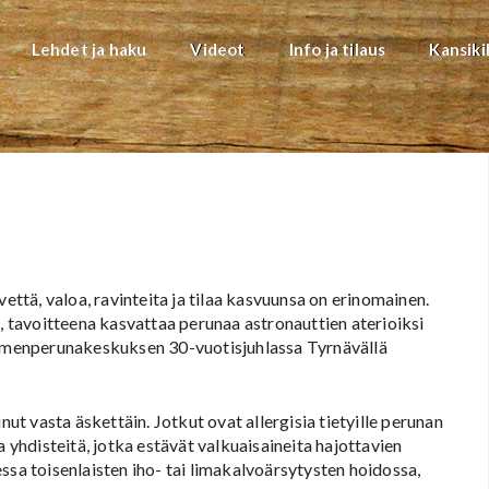
Lehdet ja haku
Videot
Info ja tilaus
Kansiki
?
vettä, valoa, ravinteita ja tilaa kasvuunsa on erinomainen.
a, tavoitteena kasvattaa perunaa astronauttien aterioiksi
menperunakeskuksen 30-vuotisjuhlassa Tyrnävällä
nut vasta äskettäin. Jotkut ovat allergisia tietyille perunan
a yhdisteitä, jotka estävät valkuaisaineita hajottavien
ssa toisenlaisten iho- tai limakalvoärsytysten hoidossa,