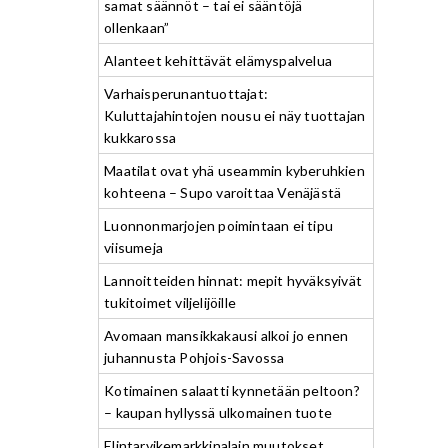
samat säännöt – tai ei sääntöjä
ollenkaan”
Alanteet kehittävät elämyspalvelua
Varhaisperunantuottajat:
Kuluttajahintojen nousu ei näy tuottajan
kukkarossa
Maatilat ovat yhä useammin kyberuhkien
kohteena – Supo varoittaa Venäjästä
Luonnonmarjojen poimintaan ei tipu
viisumeja
Lannoitteiden hinnat: mepit hyväksyivät
tukitoimet viljelijöille
Avomaan mansikkakausi alkoi jo ennen
juhannusta Pohjois-Savossa
Kotimainen salaatti kynnetään peltoon?
– kaupan hyllyssä ulkomainen tuote
Elintarvikemarkkinalain muutokset