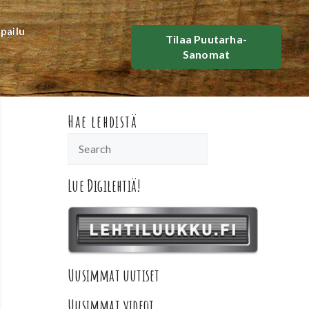
lpailu
Tilaa Puutarha-
Sanomat
Hae lehdistä
Lue Digilehtiä!
Uusimmat uutiset
Uusimmat videot