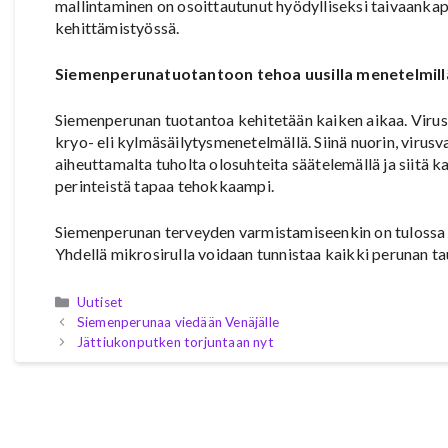
mallintaminen on osoittautunut hyödylliseksi taivaank
kehittämistyössä.
Siemenperunatuotantoon tehoa uusilla menetelmill
Siemenperunan tuotantoa kehitetään kaiken aikaa. Viru
kryo- eli kylmäsäilytysmenetelmällä. Siinä nuorin, viru
aiheuttamalta tuholta olosuhteita säätelemällä ja siitä
perinteistä tapaa tehokkaampi.
Siemenperunan terveyden varmistamiseenkin on tulossa u
Yhdellä mikrosirulla voidaan tunnistaa kaikki perunan ta
Kategoriat
Uutiset
Siemenperunaa viedään Venäjälle
Jättiukonputken torjuntaan nyt