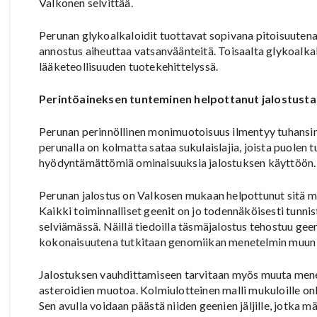
Valkonen selvittää.
Perunan glykoalkaloidit tuottavat sopivana pitoisuutena 
annostus aiheuttaa vatsanväänteitä. Toisaalta glykoalkal
lääketeollisuuden tuotekehittelyssä.
Perintöaineksen tunteminen helpottanut jalostusta
Perunan perinnöllinen monimuotoisuus ilmentyy tuhansina l
perunalla on kolmatta sataa sukulaislajia, joista puolen
hyödyntämättömiä ominaisuuksia jalostuksen käyttöön.
Perunan jalostus on Valkosen mukaan helpottunut sitä m
Kaikki toiminnalliset geenit on jo todennäköisesti tunn
selviämässä. Näillä tiedoilla täsmäjalostus tehostuu gee
kokonaisuutena tutkitaan genomiikan menetelmin muun 
Jalostuksen vauhdittamiseen tarvitaan myös muuta mene
asteroidien muotoa. Kolmiulotteinen malli mukuloille onk
Sen avulla voidaan päästä niiden geenien jäljille, jotk