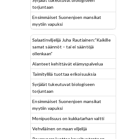
Syrjälät tukeutuvat biologiseen
torjuntaan
Ensimmäiset Suonenjoen mansikat
myytiin vapuksi
Salaatinviljelijä Juha Rautiainen:”Kaikille
samat säännöt – tai ei sääntöjä
ollenkaan”
Alanteet kehittävät elämyspalvelua
Taimityllilä tuottaa erikoisuuksia
Syrjälät tukeutuvat biologiseen
torjuntaan
Ensimmäiset Suonenjoen mansikat
myytiin vapuksi
Monipuolisuus on kukkatarhan valtti
Vehviläinen on maan viljelijä
Peuravaara luottaa kausituotantoon