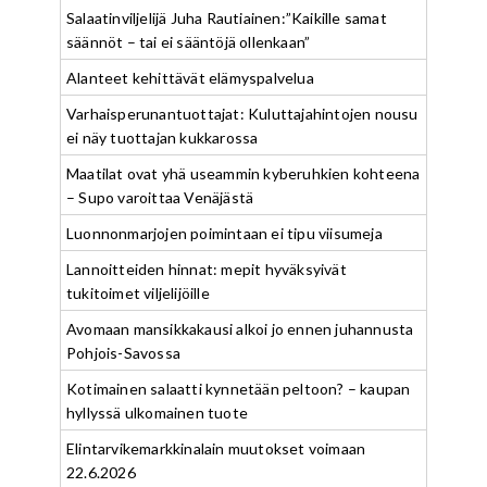
Salaatinviljelijä Juha Rautiainen:”Kaikille samat
säännöt – tai ei sääntöjä ollenkaan”
Alanteet kehittävät elämyspalvelua
Varhaisperunantuottajat: Kuluttajahintojen nousu
ei näy tuottajan kukkarossa
Maatilat ovat yhä useammin kyberuhkien kohteena
– Supo varoittaa Venäjästä
Luonnonmarjojen poimintaan ei tipu viisumeja
Lannoitteiden hinnat: mepit hyväksyivät
tukitoimet viljelijöille
Avomaan mansikkakausi alkoi jo ennen juhannusta
Pohjois-Savossa
Kotimainen salaatti kynnetään peltoon? – kaupan
hyllyssä ulkomainen tuote
Elintarvikemarkkinalain muutokset voimaan
22.6.2026