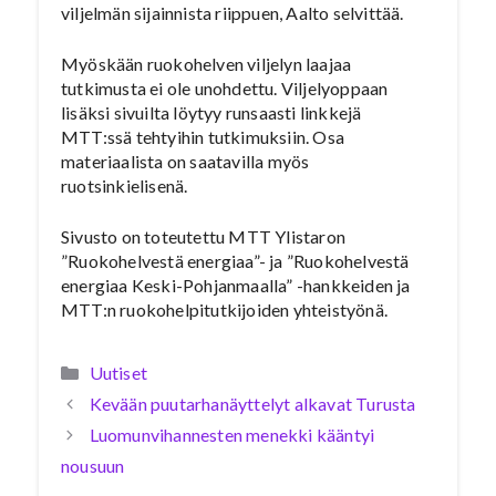
viljelmän sijainnista riippuen, Aalto selvittää.
Myöskään ruokohelven viljelyn laajaa
tutkimusta ei ole unohdettu. Viljelyoppaan
lisäksi sivuilta löytyy runsaasti linkkejä
MTT:ssä tehtyihin tutkimuksiin. Osa
materiaalista on saatavilla myös
ruotsinkielisenä.
Sivusto on toteutettu MTT Ylistaron
”Ruokohelvestä energiaa”- ja ”Ruokohelvestä
energiaa Keski-Pohjanmaalla” -hankkeiden ja
MTT:n ruokohelpitutkijoiden yhteistyönä.
Kategoriat
Uutiset
Kevään puutarhanäyttelyt alkavat Turusta
Luomunvihannesten menekki kääntyi
nousuun