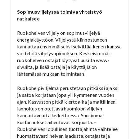
Sopimusviljelyssä toimiva yhteistyö
ratkaisee
Ruokohelven viljely on sopimusviljelyä
energiakäyttöön. Viljelystä kiinnostuneen
kannattaa ensimmäiseksi selvittää kenen kanssa
voi tehdä viljelysopimuksen. Keskeisimmät
ruokohelven ostajat löytyvät uusilta www-
sivuilta, ja lisää ostajia ja käyttäjiä on
lähtemässä mukaan toimintaan.
Ruokohelpiviljelmä perustetaan pitkäksi ajaksi
ja satoa korjataan jopa yli kymmenen vuoden
ajan. Kasvuston pitkä kiertoaika ja maltillinen
lannoitus on otettava huomioon viljelyn
kannattavuutta laskettaessa. Suurimmat
kustannukset aiheutuvat korjuusta. –
Ruokohelven lopullinen tuottajahinta vaihtelee
huomattavasti helven laadusta, ostajasta ja