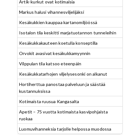
Artik-kurkut ovat kotimaisia
Markus halusi vihannesviljelijäksi
Kesäkukkien kauppaa kartanomiljöössä
Isotalon tila keskitti marjatuotannon tunneleihin
Kesäkukkakauteen koetulla konseptilla
Orvokit avasivat kesäkukkamyynnin
Vilppulan tila katsoo eteenpäin
Kesäkukkatarhojen viljelysesonki on alkanut
Hortiherttua panostaa palveluun ja säästää
kustannuksissa
Kotimaista ruusua Kangasalta
Apetit – 75 vuotta kotimaista kasvipohjaista
ruokaa
Luomuvihanneksia tarjolle helpossa muodossa