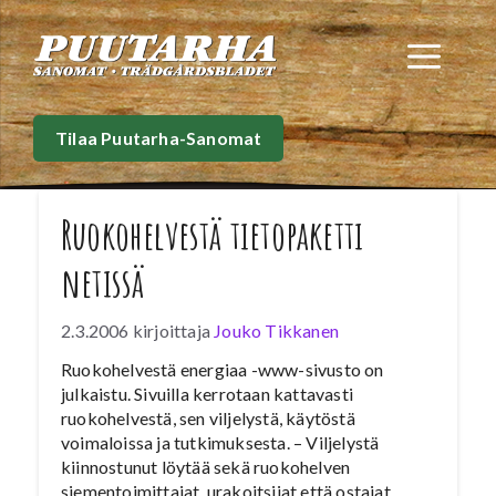
Siirry
sisältöön
Val
Tilaa Puutarha-Sanomat
Ruokohelvestä tietopaketti
netissä
2.3.2006
kirjoittaja
Jouko Tikkanen
Ruokohelvestä energiaa -www-sivusto on
julkaistu. Sivuilla kerrotaan kattavasti
ruokohelvestä, sen viljelystä, käytöstä
voimaloissa ja tutkimuksesta. – Viljelystä
kiinnostunut löytää sekä ruokohelven
siementoimittajat, urakoitsijat että ostajat