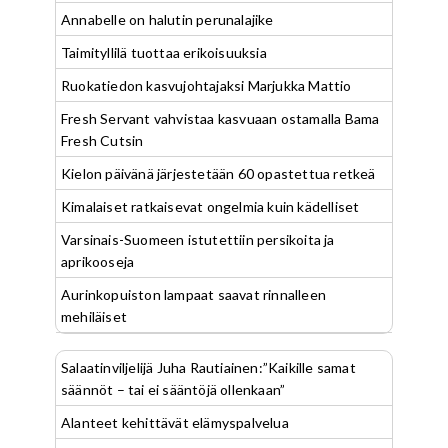
Annabelle on halutin perunalajike
Taimityllilä tuottaa erikoisuuksia
Ruokatiedon kasvujohtajaksi Marjukka Mattio
Fresh Servant vahvistaa kasvuaan ostamalla Bama
Fresh Cutsin
Kielon päivänä järjestetään 60 opastettua retkeä
Kimalaiset ratkaisevat ongelmia kuin kädelliset
Varsinais-Suomeen istutettiin persikoita ja
aprikooseja
Aurinkopuiston lampaat saavat rinnalleen
mehiläiset
Salaatinviljelijä Juha Rautiainen:”Kaikille samat
säännöt – tai ei sääntöjä ollenkaan”
Alanteet kehittävät elämyspalvelua