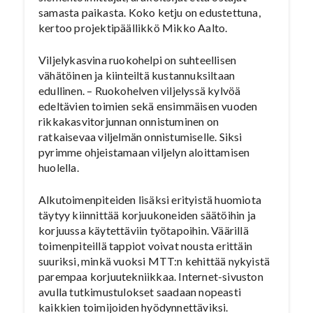
samasta paikasta. Koko ketju on edustettuna,
kertoo projektipäällikkö Mikko Aalto.
Viljelykasvina ruokohelpi on suhteellisen
vähätöinen ja kiinteiltä kustannuksiltaan
edullinen. – Ruokohelven viljelyssä kylvöä
edeltävien toimien sekä ensimmäisen vuoden
rikkakasvitorjunnan onnistuminen on
ratkaisevaa viljelmän onnistumiselle. Siksi
pyrimme ohjeistamaan viljelyn aloittamisen
huolella.
Alkutoimenpiteiden lisäksi erityistä huomiota
täytyy kiinnittää korjuukoneiden säätöihin ja
korjuussa käytettäviin työtapoihin. Väärillä
toimenpiteillä tappiot voivat nousta erittäin
suuriksi, minkä vuoksi MTT:n kehittää nykyistä
parempaa korjuutekniikkaa. Internet-sivuston
avulla tutkimustulokset saadaan nopeasti
kaikkien toimijoiden hyödynnettäviksi.