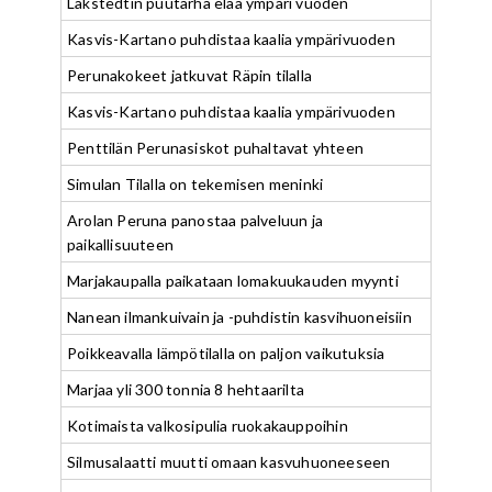
Lakstedtin puutarha elää ympäri vuoden
Kasvis-Kartano puhdistaa kaalia ympärivuoden
Perunakokeet jatkuvat Räpin tilalla
Kasvis-Kartano puhdistaa kaalia ympärivuoden
Penttilän Perunasiskot puhaltavat yhteen
Simulan Tilalla on tekemisen meninki
Arolan Peruna panostaa palveluun ja
paikallisuuteen
Marjakaupalla paikataan lomakuukauden myynti
Nanean ilmankuivain ja -puhdistin kasvihuoneisiin
Poikkeavalla lämpötilalla on paljon vaikutuksia
Marjaa yli 300 tonnia 8 hehtaarilta
Kotimaista valkosipulia ruokakauppoihin
Silmusalaatti muutti omaan kasvuhuoneeseen