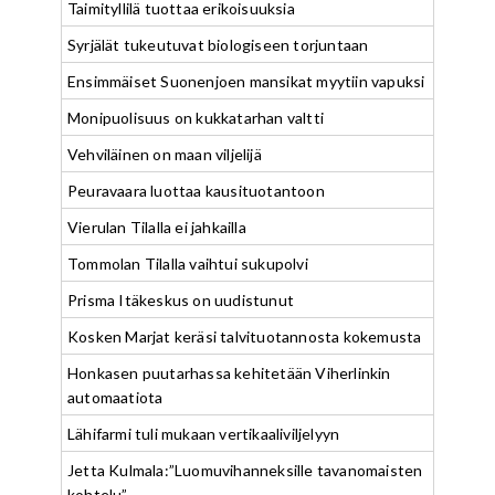
Taimityllilä tuottaa erikoisuuksia
Syrjälät tukeutuvat biologiseen torjuntaan
Ensimmäiset Suonenjoen mansikat myytiin vapuksi
Monipuolisuus on kukkatarhan valtti
Vehviläinen on maan viljelijä
Peuravaara luottaa kausituotantoon
Vierulan Tilalla ei jahkailla
Tommolan Tilalla vaihtui sukupolvi
Prisma Itäkeskus on uudistunut
Kosken Marjat keräsi talvituotannosta kokemusta
Honkasen puutarhassa kehitetään Viherlinkin
automaatiota
Lähifarmi tuli mukaan vertikaaliviljelyyn
Jetta Kulmala:”Luomuvihanneksille tavanomaisten
kohtelu”