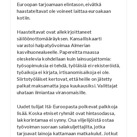
Euroopan tarjoamaan elintason, eivätkä
haastateltavat ole voineet laittaa euroakaan
kotiin.
Haasteltavat ovat allekirjoittaneet
säilöönottomääräyksen. Kansalliskaarti
varastoi halpatyövoimaa Almerian
kasvihuonealueelle. Papereitta maassa
oleskelevia kohdellaan kuin lainsuojattomia:
työsopimuksia ei tehdä, työläisiä ei rekisteröidä,
työaikoja ei kirjata, irtisanomisaikoja ei ole.
Siirtotyöläiset kertovat, että heille on jätetty
palkat maksamatta jopa kuukausiksi. Valittajat
uhataan ilmiantaa viranomaisille.
Uudet tulijat Itä-Euroopasta polkevat palkkoja
lisää. Koska etniset ryhmät ovat hintasodassa,
lakkorintamaa ei synny. Osa viljelijöistä ostaa
työvoiman suoraan salakuljettajilta, jotka
tarjoavat lainoja kattamaan matkakulut. Jotkut