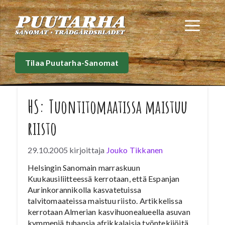
Siirry
sisältöön
Val
Tilaa Puutarha-Sanomat
HS: Tuontitomaatissa maistuu
riisto
29.10.2005
kirjoittaja
Jouko Tikkanen
Helsingin Sanomain marraskuun
Kuukausiliitteessä kerrotaan, että Espanjan
Aurinkorannikolla kasvatetuissa
talvitomaateissa maistuu riisto. Artikkelissa
kerrotaan Almerian kasvihuonealueella asuvan
kymmeniä tuhansia afrikkalaisia työntekijöitä