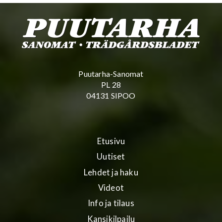
Puutarha-Sanomat
PL 28
04131 SIPOO
Etusivu
Uutiset
Lehdet ja haku
Videot
Info ja tilaus
Kansikilpailu