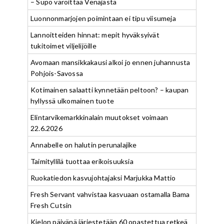
– Supo varoittaa Venäjästä
Luonnonmarjojen poimintaan ei tipu viisumeja
Lannoitteiden hinnat: mepit hyväksyivät
tukitoimet viljelijöille
Avomaan mansikkakausi alkoi jo ennen juhannusta
Pohjois-Savossa
Kotimainen salaatti kynnetään peltoon? – kaupan
hyllyssä ulkomainen tuote
Elintarvikemarkkinalain muutokset voimaan
22.6.2026
Annabelle on halutin perunalajike
Taimityllilä tuottaa erikoisuuksia
Ruokatiedon kasvujohtajaksi Marjukka Mattio
Fresh Servant vahvistaa kasvuaan ostamalla Bama
Fresh Cutsin
Kielon päivänä järjestetään 60 opastettua retkeä