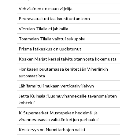
Vehviläinen on maan viljelijä
Peuravaara luottaa kausituotantoon
Vierulan Tilalla ei jahkailla
Tommolan Tilalla vaihtui sukupolvi
Prisma Itäkeskus on uudistunut
Kosken Marjat keräsi talvituotannosta kokemusta
Honkasen puutarhassa kehitetään Viherlinkin
automaatiota
Lähifarmi tuli mukaan vertikaaliviljelyyn
Jetta Kulmala:”Luomuvihanneksille tavanomaisten
kohtelu”
K-Supermarket Mustapekan hedelmä- ja
vihannesosasto valittiin ketjun parhaaksi
Ketteryys on Nurmitarhojen valtti