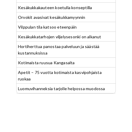
Kesäkukkakauteen koetulla konseptilla
Orvokit avasivat kesäkukkamyynnin
Vilppulan tila katsoo eteenpäin
Kesäkukkatarhojen viljelysesonki on alkanut
Hortiherttua panostaa palveluun ja säästää
kustannuksissa
Kotimaista ruusua Kangasalta
Apetit – 75 vuotta kotimaista kasvipohjaista
ruokaa
Luomuvihanneksia tarjolle helpossa muodossa