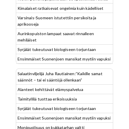
Kimalaiset ratkaisevat ongelmia kuin kädelliset
Varsinais-Suomeen istutettiin persikoita ja
aprikooseja
Aurinkopuiston lampaat saavat rinnalleen
mehiläiset
Syrjälät tukeutuvat biologiseen torjuntaan
Ensimmäiset Suonenjoen mansikat myytiin vapuksi
Salaatinviljelijä Juha Rautiainen:”Kaikille samat
säännöt – tai ei sääntöjä ollenkaan”
Alanteet kehittävät elämyspalvelua
Taimityllilä tuottaa erikoisuuksia
Syrjälät tukeutuvat biologiseen torjuntaan
Ensimmäiset Suonenjoen mansikat myytiin vapuksi
Monipuolisuus on kukkatarhan valtti