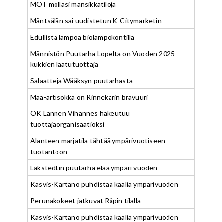
MOT mollasi mansikkatiloja
Mäntsälän sai uudistetun K-Citymarketin
Edullista lämpöä biolämpökontilla
Männistön Puutarha Lopelta on Vuoden 2025
kukkien laatutuottaja
Salaatteja Wääksyn puutarhasta
Maa-artisokka on Rinnekarin bravuuri
OK Lännen Vihannes hakeutuu
tuottajaorganisaatioksi
Alanteen marjatila tähtää ympärivuotiseen
tuotantoon
Lakstedtin puutarha elää ympäri vuoden
Kasvis-Kartano puhdistaa kaalia ympärivuoden
Perunakokeet jatkuvat Räpin tilalla
Kasvis-Kartano puhdistaa kaalia ympärivuoden