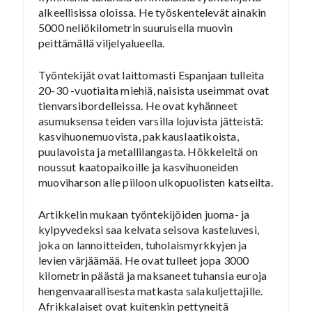
alkeellisissa oloissa. He työskentelevät ainakin
5000 neliökilometrin suuruisella muovin
peittämällä viljelyalueella.
Työntekijät ovat laittomasti Espanjaan tulleita
20-30 -vuotiaita miehiä, naisista useimmat ovat
tienvarsibordelleissa. He ovat kyhänneet
asumuksensa teiden varsilla lojuvista jätteistä:
kasvihuonemuovista, pakkauslaatikoista,
puulavoista ja metallilangasta. Hökkeleitä on
noussut kaatopaikoille ja kasvihuoneiden
muoviharson alle piiloon ulkopuolisten katseilta.
Artikkelin mukaan työntekijöiden juoma- ja
kylpyvedeksi saa kelvata seisova kasteluvesi,
joka on lannoitteiden, tuholaismyrkkyjen ja
levien värjäämää. He ovat tulleet jopa 3000
kilometrin päästä ja maksaneet tuhansia euroja
hengenvaarallisesta matkasta salakuljettajille.
Afrikkalaiset ovat kuitenkin pettyneitä