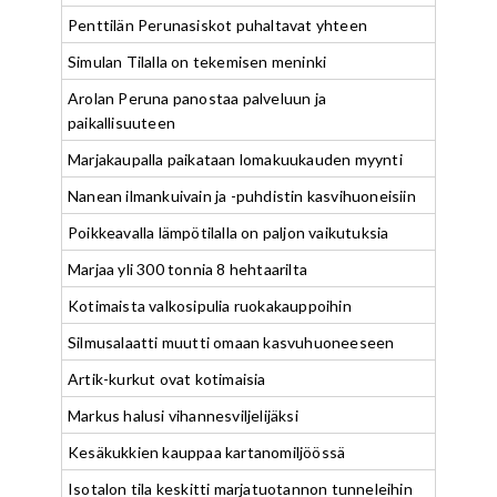
Penttilän Perunasiskot puhaltavat yhteen
Simulan Tilalla on tekemisen meninki
Arolan Peruna panostaa palveluun ja
paikallisuuteen
Marjakaupalla paikataan lomakuukauden myynti
Nanean ilmankuivain ja -puhdistin kasvihuoneisiin
Poikkeavalla lämpötilalla on paljon vaikutuksia
Marjaa yli 300 tonnia 8 hehtaarilta
Kotimaista valkosipulia ruokakauppoihin
Silmusalaatti muutti omaan kasvuhuoneeseen
Artik-kurkut ovat kotimaisia
Markus halusi vihannesviljelijäksi
Kesäkukkien kauppaa kartanomiljöössä
Isotalon tila keskitti marjatuotannon tunneleihin