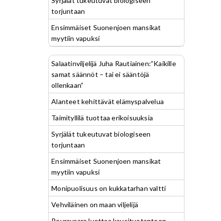
Syrjälät tukeutuvat biologiseen
torjuntaan
Ensimmäiset Suonenjoen mansikat
myytiin vapuksi
Salaatinviljelijä Juha Rautiainen:”Kaikille
samat säännöt – tai ei sääntöjä
ollenkaan”
Alanteet kehittävät elämyspalvelua
Taimityllilä tuottaa erikoisuuksia
Syrjälät tukeutuvat biologiseen
torjuntaan
Ensimmäiset Suonenjoen mansikat
myytiin vapuksi
Monipuolisuus on kukkatarhan valtti
Vehviläinen on maan viljelijä
Peuravaara luottaa kausituotantoon