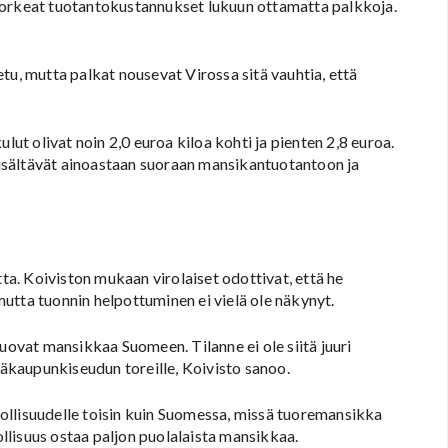
korkeat tuotantokustannukset lukuun ottamatta palkkoja.
tu, mutta palkat nousevat Virossa sitä vauhtia, että
t olivat noin 2,0 euroa kiloa kohti ja pienten 2,8 euroa.
 sisältävät ainoastaan suoraan mansikantuotantoon ja
tta. Koiviston mukaan virolaiset odottivat, että he
utta tuonnin helpottuminen ei vielä ole näkynyt.
uovat mansikkaa Suomeen. Tilanne ei ole siitä juuri
kaupunkiseudun toreille, Koivisto sanoo.
ollisuudelle toisin kuin Suomessa, missä tuoremansikka
lisuus ostaa paljon puolalaista mansikkaa.