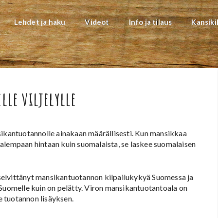
Lehdet ja haku
Videot
Info ja tilaus
Kansiki
lle viljelylle
sikantuotannolle ainakaan määrällisesti. Kun mansikkaa
 alempaan hintaan kuin suomalaista, se laskee suomalaisen
vittänyt mansikantuotannon kilpailukykyä Suomessa ja
 Suomelle kuin on pelätty. Viron mansikantuotantoala on
 tuotannon lisäyksen.