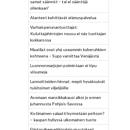
samat säännöt – tai ei sääntöjä
ollenkaan”
Alanteet kehittävät elämyspalvelua
Varhaisperunantuottajat:
Kuluttajahintojen nousu ei näy tuottajan
kukkarossa
Maatilat ovat yhä useammin kyberuhkien
kohteena – Supo varoittaa Venäjästä
Luonnonmarjojen poimintaan ei tipu
viisumeja
Lannoitteiden hinnat: mepit hyväksyivät
tukitoimet viljelijöille
Avomaan mansikkakausi alkoi jo ennen
juhannusta Pohjois-Savossa
Kotimainen salaatti kynnetään peltoon?
– kaupan hyllyssä ulkomainen tuote
Elintarvikemarkkinalain muutokset