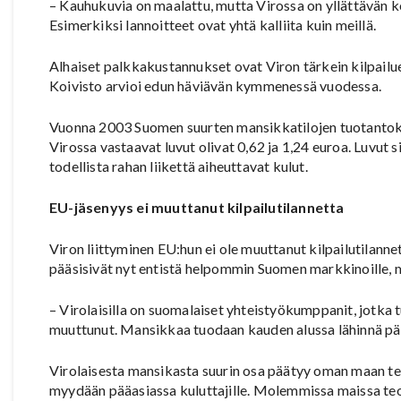
– Kauhukuvia on maalattu, mutta Virossa on yllättävän 
Esimerkiksi lannoitteet ovat yhtä kalliita kuin meillä.
Alhaiset palkkakustannukset ovat Viron tärkein kilpailue
Koivisto arvioi edun häviävän kymmenessä vuodessa.
Vuonna 2003 Suomen suurten mansikkatilojen tuotantokulu
Virossa vastaavat luvut olivat 0,62 ja 1,24 euroa. Luvut
todellista rahan liikettä aiheuttavat kulut.
EU-jäsenyys ei muuttanut kilpailutilannetta
Viron liittyminen EU:hun ei ole muuttanut kilpailutilanne
pääsisivät nyt entistä helpommin Suomen markkinoille, m
– Virolaisilla on suomalaiset yhteistyökumppanit, jotka t
muuttunut. Mansikkaa tuodaan kauden alussa lähinnä pää
Virolaisesta mansikasta suurin osa päätyy oman maan te
myydään pääasiassa kuluttajille. Molemmissa maissa teol