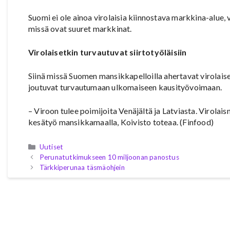
Suomi ei ole ainoa virolaisia kiinnostava markkina-alue
missä ovat suuret markkinat.
Virolaisetkin turvautuvat siirtotyöläisiin
Siinä missä Suomen mansikkapelloilla ahertavat virolaiset
joutuvat turvautumaan ulkomaiseen kausityövoimaan.
– Viroon tulee poimijoita Venäjältä ja Latviasta. Virolais
kesätyö mansikkamaalla, Koivisto toteaa. (Finfood)
Kategoriat
Uutiset
Perunatutkimukseen 10 miljoonan panostus
Tärkkiperunaa täsmäohjein