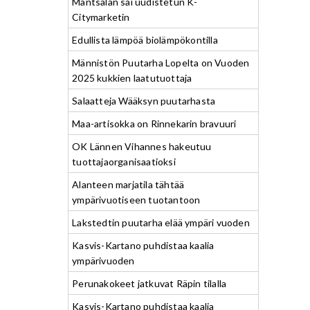
Mäntsälän sai uudistetun K-
Citymarketin
Edullista lämpöä biolämpökontilla
Männistön Puutarha Lopelta on Vuoden
2025 kukkien laatutuottaja
Salaatteja Wääksyn puutarhasta
Maa-artisokka on Rinnekarin bravuuri
OK Lännen Vihannes hakeutuu
tuottajaorganisaatioksi
Alanteen marjatila tähtää
ympärivuotiseen tuotantoon
Lakstedtin puutarha elää ympäri vuoden
Kasvis-Kartano puhdistaa kaalia
ympärivuoden
Perunakokeet jatkuvat Räpin tilalla
Kasvis-Kartano puhdistaa kaalia