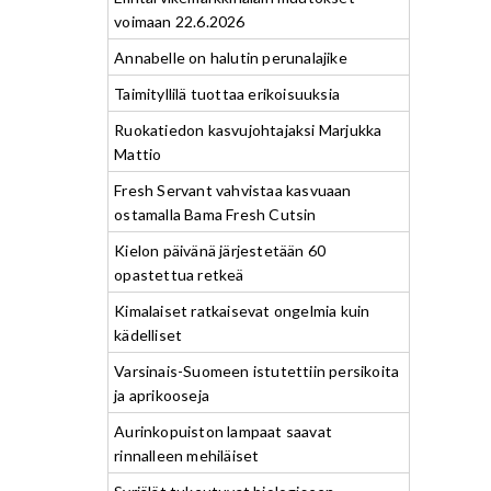
voimaan 22.6.2026
Annabelle on halutin perunalajike
Taimityllilä tuottaa erikoisuuksia
Ruokatiedon kasvujohtajaksi Marjukka
Mattio
Fresh Servant vahvistaa kasvuaan
ostamalla Bama Fresh Cutsin
Kielon päivänä järjestetään 60
opastettua retkeä
Kimalaiset ratkaisevat ongelmia kuin
kädelliset
Varsinais-Suomeen istutettiin persikoita
ja aprikooseja
Aurinkopuiston lampaat saavat
rinnalleen mehiläiset