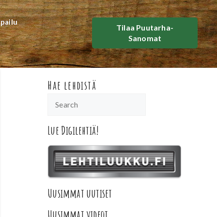
lpailu
Tilaa Puutarha-
Sanomat
Hae lehdistä
Lue Digilehtiä!
Uusimmat uutiset
Uusimmat videot