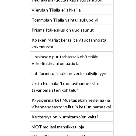
Vierulan Tilalla ei jahkailla
Tommolan Tilalla vaihtui sukupolvi
Prisma Itäkeskus on uudistunut
Kosken Marjat keräsi talvituotannosta
kokemusta
Honkasen puutarhassa kehitetään
Viherlinkin automaatiota
Lähifarmi tuli mukaan vertikaaliviljelyyn
Jetta Kulmala:”Luomuvihanneksille
tavanomaisten kohtelu”
K-Supermarket Mustapekan hedelmä- ja
vihannesosasto valittiin ketjun parhaaksi
Ketteryys on Nurmitarhojen valtti
MOT mollasi mansikkatiloja