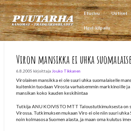
Siirry
sisältöön
Etusivu
Uutiset
Hevi-kilpailu
Viron mansikka ei uhka suomalaise
6.8.2005
kirjoittaja
Jouko Tikkanen
Virolainen mansikka ei ole suuri uhka suomalaiselle man
kuitenkin tuodaan Virosta varhaisemmin markkinoille ja
mansikan koko kauden keskihintaa
Tutkija ANU KOIVISTO MTT Taloustutkimuksesta on sel
Virossa. Tutkimuksen mukaan Viro ei ole niin suuri uhka
noin kolmasosa Suomen alasta, ja maan oma kulutus imee