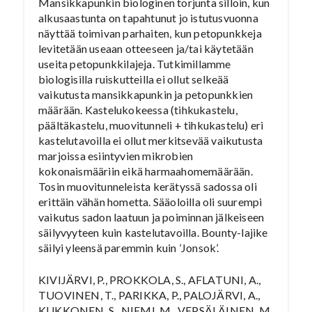
Mansikkapunkin biologinen torjunta silloin, kun
alkusaastunta on tapahtunut jo istutusvuonna
näyttää toimivan parhaiten, kun petopunkkeja
levitetään useaan otteeseen ja/tai käytetään
useita petopunkkilajeja. Tutkimillamme
biologisilla ruiskutteilla ei ollut selkeää
vaikutusta mansikkapunkin ja petopunkkien
määrään. Kastelukokeessa (tihkukastelu,
päältäkastelu, muovitunneli + tihkukastelu) eri
kastelutavoilla ei ollut merkitsevää vaikutusta
marjoissa esiintyvien mikrobien
kokonaismääriin eikä harmaahomemäärään.
Tosin muovitunneleista kerätyssä sadossa oli
erittäin vähän hometta. Sääoloilla oli suurempi
vaikutus sadon laatuun ja poiminnan jälkeiseen
säilyvyyteen kuin kastelutavoilla. Bounty-lajike
säilyi yleensä paremmin kuin ’Jonsok’.
KIVIJÄRVI, P., PROKKOLA, S., AFLATUNI, A.,
TUOVINEN, T., PARIKKA, P., PALOJÄRVI, A.,
KUKKONEN, S., NIEMI, M., VEPSÄLÄINEN, M.