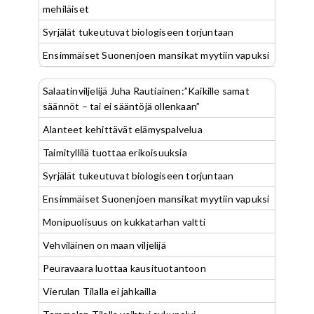
mehiläiset
Syrjälät tukeutuvat biologiseen torjuntaan
Ensimmäiset Suonenjoen mansikat myytiin vapuksi
Salaatinviljelijä Juha Rautiainen:”Kaikille samat
säännöt – tai ei sääntöjä ollenkaan”
Alanteet kehittävät elämyspalvelua
Taimityllilä tuottaa erikoisuuksia
Syrjälät tukeutuvat biologiseen torjuntaan
Ensimmäiset Suonenjoen mansikat myytiin vapuksi
Monipuolisuus on kukkatarhan valtti
Vehviläinen on maan viljelijä
Peuravaara luottaa kausituotantoon
Vierulan Tilalla ei jahkailla