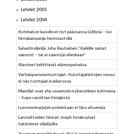
Lehdet 2005
Lehdet 2004
Kotimaiset kasvikset nyt pääosassa Lidlissä – iso
hintakampanja heviosastolla
Salaatinviljelijä Juha Rautiainen:”Kaikille samat
säännöt – tai ei sääntöjä ollenkaan”
Alanteet kehittävät elämyspalvelua
Varhaisperunantuottajat: Kuluttajahintojen nousu
ei näy tuottajan kukkarossa
Maatilat ovat yhä useammin kyberuhkien kohteena
– Supo varoittaa Venäjästä
Luonnonmarjojen poimintaan ei tipu viisumeja
Lannoitteiden hinnat: mepit hyväksyivät
tukitoimet viljelijöille
Avomaan mansikkakausi alkoi jo ennen juhannusta