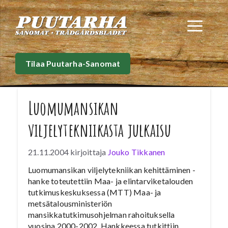
Siirry
sisältöön
Val
Tilaa Puutarha-Sanomat
Luomumansikan
viljelytekniikasta julkaisu
21.11.2004
kirjoittaja
Jouko Tikkanen
Luomumansikan viljelytekniikan kehittäminen -
hanke toteutettiin Maa- ja elintarviketalouden
tutkimuskeskuksessa (MTT) Maa- ja
metsätalousministeriön
mansikkatutkimusohjelman rahoituksella
vuosina 2000-2002. Hankkeessa tutkittiin