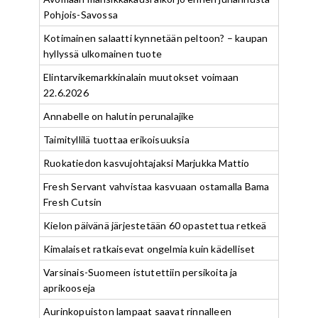
Pohjois-Savossa
Kotimainen salaatti kynnetään peltoon? – kaupan
hyllyssä ulkomainen tuote
Elintarvikemarkkinalain muutokset voimaan
22.6.2026
Annabelle on halutin perunalajike
Taimityllilä tuottaa erikoisuuksia
Ruokatiedon kasvujohtajaksi Marjukka Mattio
Fresh Servant vahvistaa kasvuaan ostamalla Bama
Fresh Cutsin
Kielon päivänä järjestetään 60 opastettua retkeä
Kimalaiset ratkaisevat ongelmia kuin kädelliset
Varsinais-Suomeen istutettiin persikoita ja
aprikooseja
Aurinkopuiston lampaat saavat rinnalleen