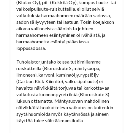
(Biolan Oy), pii- (Kekkilä Oy), kompostiuute- tai
valkosipuliuute-ruiskutteilla, ei ollut selviä
vaikutuksia harmaahomeen määrään sadossa,
sadon säilyvyyteen tai laatuun. Tosin koejakson
aikana vallinneista sääoloista johtuen
harmaahomeen esiintyminen oli vähäistä, ja
harmaahometta esiintyi pääasiassa
loppusadossa.
Tuholaistorjuntakokeissa tutkimillamme
ruiskutteilla (Bioruiskute S, mäntysuopa,
limoneeni, karvoni, kuminaöljy, rypsiöljy
(Carbon Kick Kiinnite), valkosipuliuute) ei
havaittu nälvikkäitä torjuvaa tai karkottavaa
vaikutusta luonnonpyretriiniä (Bioruiskute S)
lukuun ottamatta. Mäntysuovan mahdollinen
nälvikkäitä houkutteleva vaikutus on kuitenkin
syytä huomioida myös käytännössä ja aineen
käyttöä tulee välttää mansikalla.