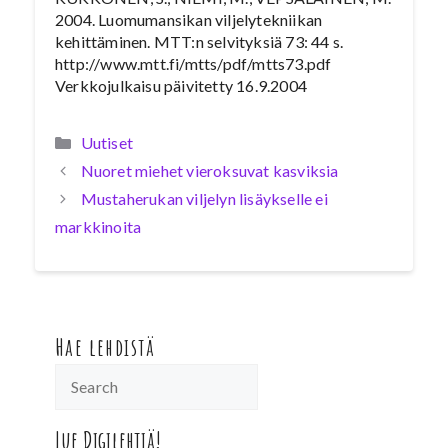
2004. Luomumansikan viljelytekniikan
kehittäminen. MTT:n selvityksiä 73: 44 s.
http://www.mtt.fi/mtts/pdf/mtts73.pdf
Verkkojulkaisu päivitetty 16.9.2004
Kategoriat
Uutiset
Nuoret miehet vieroksuvat kasviksia
Mustaherukan viljelyn lisäykselle ei
markkinoita
Hae lehdistä
Lue Digilehtiä!