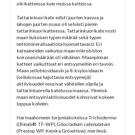
olkikatteessa kuin muissa katteissa.
Tattarinkuorikate edisti juurten kasvua ja
lahojen juurten osuus oli selvästi pienin
tattarinkuorikatteessa. Tattarinkuorikate nosti
maan liukoisen typen määrää sekä typen
nettomineralisaatiota huomattavasti. Eri
kateaineiden vaikutus maan mikrobiston
kokonaismäärään oli vähäinen. Maanpinnan
katteet vaikuttivat eri entsyymeihin eri tavoin.
Maan sellobiosidaasin ja ß-ksylosidaasin
(selluloosaa hajottavia entsyymejä)
aktiivisuudet nousivat vähitellen oljella ja
tattarinkuorella katetussa maassa. Yleensä
maan entsyymiaktiivisuudet kohosivat kokeen
loppua kohden.
Harmaahomeen torjuntakokeissa Trichoderma-
((Binab® TF-WP), Gliocladium catenulatum
(Prestop WP, Kemira GrowHow), merilevä-