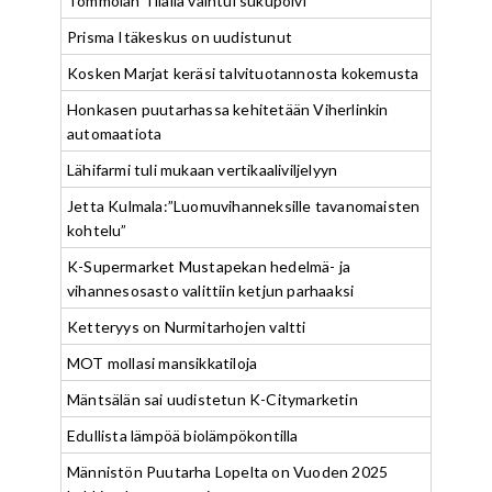
Tommolan Tilalla vaihtui sukupolvi
Prisma Itäkeskus on uudistunut
Kosken Marjat keräsi talvituotannosta kokemusta
Honkasen puutarhassa kehitetään Viherlinkin
automaatiota
Lähifarmi tuli mukaan vertikaaliviljelyyn
Jetta Kulmala:”Luomuvihanneksille tavanomaisten
kohtelu”
K-Supermarket Mustapekan hedelmä- ja
vihannesosasto valittiin ketjun parhaaksi
Ketteryys on Nurmitarhojen valtti
MOT mollasi mansikkatiloja
Mäntsälän sai uudistetun K-Citymarketin
Edullista lämpöä biolämpökontilla
Männistön Puutarha Lopelta on Vuoden 2025