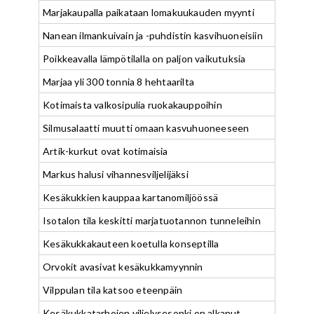
Marjakaupalla paikataan lomakuukauden myynti
Nanean ilmankuivain ja -puhdistin kasvihuoneisiin
Poikkeavalla lämpötilalla on paljon vaikutuksia
Marjaa yli 300 tonnia 8 hehtaarilta
Kotimaista valkosipulia ruokakauppoihin
Silmusalaatti muutti omaan kasvuhuoneeseen
Artik-kurkut ovat kotimaisia
Markus halusi vihannesviljelijäksi
Kesäkukkien kauppaa kartanomiljöössä
Isotalon tila keskitti marjatuotannon tunneleihin
Kesäkukkakauteen koetulla konseptilla
Orvokit avasivat kesäkukkamyynnin
Vilppulan tila katsoo eteenpäin
Kesäkukkatarhojen viljelysesonki on alkanut