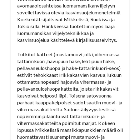
avomaaolosuhteissa luomumansikanviljelyyn
sovellettavissa olevia kasvinsuojelumenetelmiä.
Koekentät sijaitsivat Mikkelissä, Ruukissa ja
Jokioisilla. Hankkeessa tuotettiin myös laaja
luomumansikan viljelytekniikkaa ja
kasvinsuojelua käsittelevä kirjallisuusselvitys.
Tutkitut katteet (mustamuovi, olki, vihermassa,
tattarinkuori, havupuun hake, lehtipuun hake,
pellavaneuloshuopa ja hake-tattarinkuori-seos)
estivät tehokkaasti rikkakasvien kasvua, lukuun
ottamatta nopeasti hajoavia vihermassa- ja
pellavaneuloshuopakatteita, joista rikkakasvit
kasvoivat helposti läpi. Toisena satovuonna
parhaat kauppakelpoiset sadot saatiin muovi- ja
vihermassakatteelta. Sadon säilyvyystestissä
nopeimmin pilaantuivat tattarinkuori- ja
vihermassakatteilta poimitut marjat. Kokeen
lopussa Mikkelissä mansikkapunkkien määrä oli
huomattavasti suurempi mustamuovi- ja