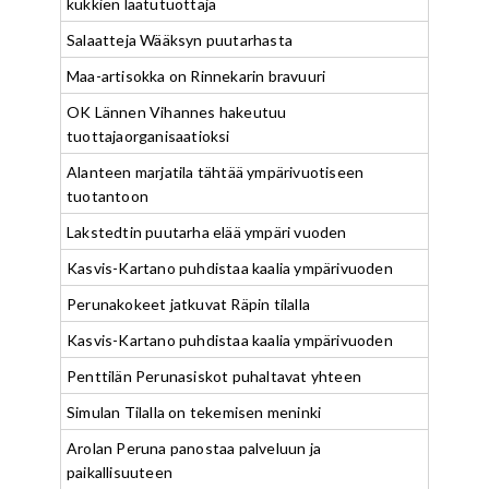
kukkien laatutuottaja
Salaatteja Wääksyn puutarhasta
Maa-artisokka on Rinnekarin bravuuri
OK Lännen Vihannes hakeutuu
tuottajaorganisaatioksi
Alanteen marjatila tähtää ympärivuotiseen
tuotantoon
Lakstedtin puutarha elää ympäri vuoden
Kasvis-Kartano puhdistaa kaalia ympärivuoden
Perunakokeet jatkuvat Räpin tilalla
Kasvis-Kartano puhdistaa kaalia ympärivuoden
Penttilän Perunasiskot puhaltavat yhteen
Simulan Tilalla on tekemisen meninki
Arolan Peruna panostaa palveluun ja
paikallisuuteen