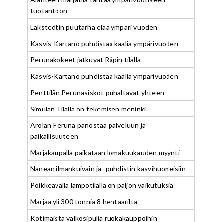
tuotantoon
Lakstedtin puutarha elää ympäri vuoden
Kasvis-Kartano puhdistaa kaalia ympärivuoden
Perunakokeet jatkuvat Räpin tilalla
Kasvis-Kartano puhdistaa kaalia ympärivuoden
Penttilän Perunasiskot puhaltavat yhteen
Simulan Tilalla on tekemisen meninki
Arolan Peruna panostaa palveluun ja
paikallisuuteen
Marjakaupalla paikataan lomakuukauden myynti
Nanean ilmankuivain ja -puhdistin kasvihuoneisiin
Poikkeavalla lämpötilalla on paljon vaikutuksia
Marjaa yli 300 tonnia 8 hehtaarilta
Kotimaista valkosipulia ruokakauppoihin