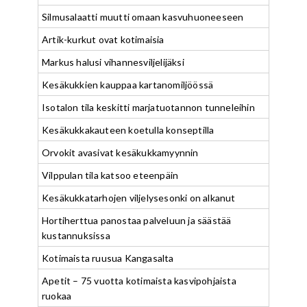
Silmusalaatti muutti omaan kasvuhuoneeseen
Artik-kurkut ovat kotimaisia
Markus halusi vihannesviljelijäksi
Kesäkukkien kauppaa kartanomiljöössä
Isotalon tila keskitti marjatuotannon tunneleihin
Kesäkukkakauteen koetulla konseptilla
Orvokit avasivat kesäkukkamyynnin
Vilppulan tila katsoo eteenpäin
Kesäkukkatarhojen viljelysesonki on alkanut
Hortiherttua panostaa palveluun ja säästää
kustannuksissa
Kotimaista ruusua Kangasalta
Apetit – 75 vuotta kotimaista kasvipohjaista
ruokaa