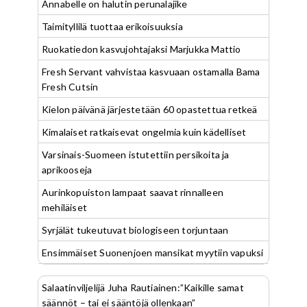
Annabelle on halutin perunalajike
Taimityllilä tuottaa erikoisuuksia
Ruokatiedon kasvujohtajaksi Marjukka Mattio
Fresh Servant vahvistaa kasvuaan ostamalla Bama
Fresh Cutsin
Kielon päivänä järjestetään 60 opastettua retkeä
Kimalaiset ratkaisevat ongelmia kuin kädelliset
Varsinais-Suomeen istutettiin persikoita ja
aprikooseja
Aurinkopuiston lampaat saavat rinnalleen
mehiläiset
Syrjälät tukeutuvat biologiseen torjuntaan
Ensimmäiset Suonenjoen mansikat myytiin vapuksi
Salaatinviljelijä Juha Rautiainen:”Kaikille samat
säännöt – tai ei sääntöjä ollenkaan”