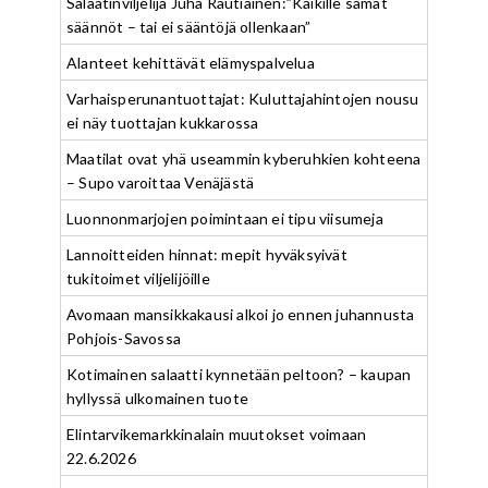
Salaatinviljelijä Juha Rautiainen:”Kaikille samat
säännöt – tai ei sääntöjä ollenkaan”
Alanteet kehittävät elämyspalvelua
Varhaisperunantuottajat: Kuluttajahintojen nousu
ei näy tuottajan kukkarossa
Maatilat ovat yhä useammin kyberuhkien kohteena
– Supo varoittaa Venäjästä
Luonnonmarjojen poimintaan ei tipu viisumeja
Lannoitteiden hinnat: mepit hyväksyivät
tukitoimet viljelijöille
Avomaan mansikkakausi alkoi jo ennen juhannusta
Pohjois-Savossa
Kotimainen salaatti kynnetään peltoon? – kaupan
hyllyssä ulkomainen tuote
Elintarvikemarkkinalain muutokset voimaan
22.6.2026