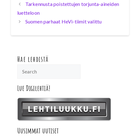
Tarkennusta poistettujen torjunta-aineiden
luetteloon
Suomen parhaat HeVi-tiimit valittu
Hae lehdistä
Lue Digilehtiä!
Uusimmat uutiset