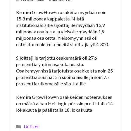
Kemira GrowHow¤n osakeita myydään noin
15,8 miljoonaa kappaletta. Niistä
institutionaalisille sijoittajille myydään 13,9
miljoonaa osaketta ja yleisölle myydään 1,9
miljoonaa osaketta. Yleisömyynnissä oli
ostositoumuksen tehneitä sijoittajia yli 4 300.
Sijoittajille tarjottu osakemäärä oli 27,6
prosenttia yhtiön osakekannasta.
Osakemyynnissä tarjotuista osakkeista noin 25
prosenttia suunnattiin suomalaisille ja noin 75
prosenttia ulkomaisille sijoittajille.
Kemira GrowHow¤n osakkeiden noteerauksen
on määrä alkaa Helsingin pörssin pre-listalla 14.
lokakuuta ja päälistalla 18. lokakuuta.
Kategoriat
Uutiset