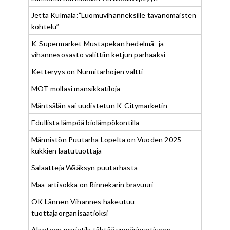
Jetta Kulmala:”Luomuvihanneksille tavanomaisten
kohtelu”
K-Supermarket Mustapekan hedelmä- ja
vihannesosasto valittiin ketjun parhaaksi
Ketteryys on Nurmitarhojen valtti
MOT mollasi mansikkatiloja
Mäntsälän sai uudistetun K-Citymarketin
Edullista lämpöä biolämpökontilla
Männistön Puutarha Lopelta on Vuoden 2025
kukkien laatutuottaja
Salaatteja Wääksyn puutarhasta
Maa-artisokka on Rinnekarin bravuuri
OK Lännen Vihannes hakeutuu
tuottajaorganisaatioksi
Alanteen marjatila tähtää ympärivuotiseen