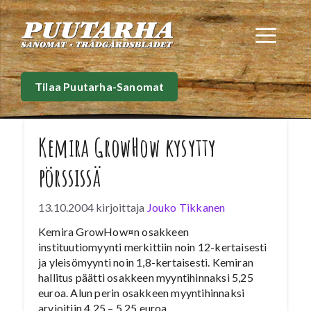
Siirry
sisältöön
Val
Tilaa Puutarha-Sanomat
Kemira GrowHow kysytty
pörssissä
13.10.2004
kirjoittaja
Jouko Tikkanen
Kemira GrowHow¤n osakkeen
instituutiomyynti merkittiin noin 12-kertaisesti
ja yleisömyynti noin 1,8-kertaisesti. Kemiran
hallitus päätti osakkeen myyntihinnaksi 5,25
euroa. Alun perin osakkeen myyntihinnaksi
arvioitiin 4,25 – 5,25 euroa.