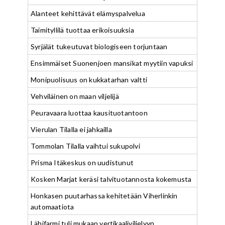
Alanteet kehittävät elämyspalvelua
Taimityllilä tuottaa erikoisuuksia
Syrjälät tukeutuvat biologiseen torjuntaan
Ensimmäiset Suonenjoen mansikat myytiin vapuksi
Monipuolisuus on kukkatarhan valtti
Vehviläinen on maan viljelijä
Peuravaara luottaa kausituotantoon
Vierulan Tilalla ei jahkailla
Tommolan Tilalla vaihtui sukupolvi
Prisma Itäkeskus on uudistunut
Kosken Marjat keräsi talvituotannosta kokemusta
Honkasen puutarhassa kehitetään Viherlinkin
automaatiota
Lähifarmi tuli mukaan vertikaaliviljelyyn