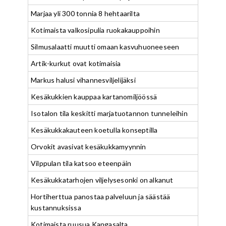
Marjaa yli 300 tonnia 8 hehtaarilta
Kotimaista valkosipulia ruokakauppoihin
Silmusalaatti muutti omaan kasvuhuoneeseen
Artik-kurkut ovat kotimaisia
Markus halusi vihannesviljelijäksi
Kesäkukkien kauppaa kartanomiljöössä
Isotalon tila keskitti marjatuotannon tunneleihin
Kesäkukkakauteen koetulla konseptilla
Orvokit avasivat kesäkukkamyynnin
Vilppulan tila katsoo eteenpäin
Kesäkukkatarhojen viljelysesonki on alkanut
Hortiherttua panostaa palveluun ja säästää
kustannuksissa
Kotimaista ruusua Kangasalta