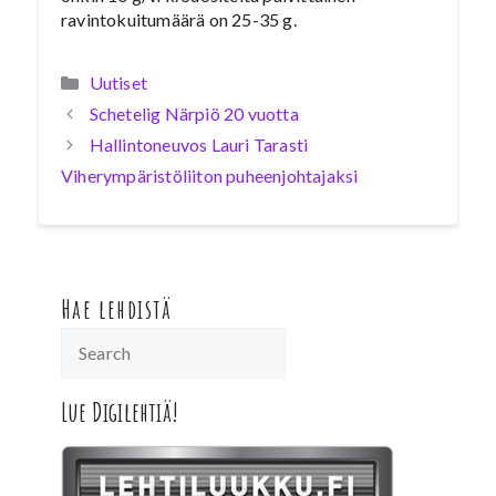
ravintokuitumäärä on 25-35 g.
Kategoriat
Uutiset
Schetelig Närpiö 20 vuotta
Hallintoneuvos Lauri Tarasti
Viherympäristöliiton puheenjohtajaksi
Hae lehdistä
Lue Digilehtiä!