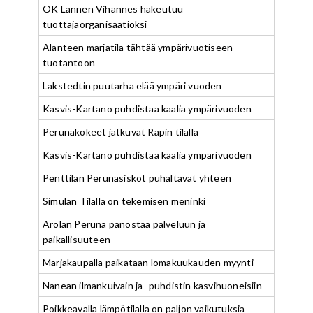
OK Lännen Vihannes hakeutuu
tuottajaorganisaatioksi
Alanteen marjatila tähtää ympärivuotiseen
tuotantoon
Lakstedtin puutarha elää ympäri vuoden
Kasvis-Kartano puhdistaa kaalia ympärivuoden
Perunakokeet jatkuvat Räpin tilalla
Kasvis-Kartano puhdistaa kaalia ympärivuoden
Penttilän Perunasiskot puhaltavat yhteen
Simulan Tilalla on tekemisen meninki
Arolan Peruna panostaa palveluun ja
paikallisuuteen
Marjakaupalla paikataan lomakuukauden myynti
Nanean ilmankuivain ja -puhdistin kasvihuoneisiin
Poikkeavalla lämpötilalla on paljon vaikutuksia