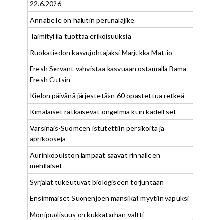
22.6.2026
Annabelle on halutin perunalajike
Taimityllilä tuottaa erikoisuuksia
Ruokatiedon kasvujohtajaksi Marjukka Mattio
Fresh Servant vahvistaa kasvuaan ostamalla Bama
Fresh Cutsin
Kielon päivänä järjestetään 60 opastettua retkeä
Kimalaiset ratkaisevat ongelmia kuin kädelliset
Varsinais-Suomeen istutettiin persikoita ja
aprikooseja
Aurinkopuiston lampaat saavat rinnalleen
mehiläiset
Syrjälät tukeutuvat biologiseen torjuntaan
Ensimmäiset Suonenjoen mansikat myytiin vapuksi
Monipuolisuus on kukkatarhan valtti