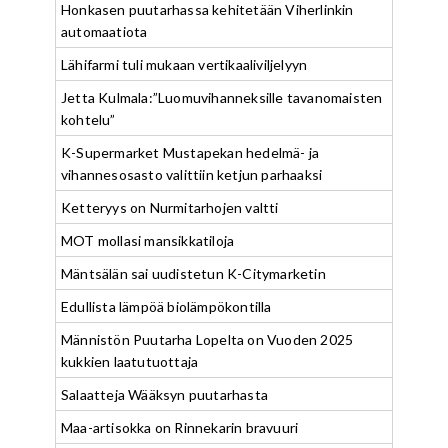
Honkasen puutarhassa kehitetään Viherlinkin
automaatiota
Lähifarmi tuli mukaan vertikaaliviljelyyn
Jetta Kulmala:”Luomuvihanneksille tavanomaisten
kohtelu”
K-Supermarket Mustapekan hedelmä- ja
vihannesosasto valittiin ketjun parhaaksi
Ketteryys on Nurmitarhojen valtti
MOT mollasi mansikkatiloja
Mäntsälän sai uudistetun K-Citymarketin
Edullista lämpöä biolämpökontilla
Männistön Puutarha Lopelta on Vuoden 2025
kukkien laatutuottaja
Salaatteja Wääksyn puutarhasta
Maa-artisokka on Rinnekarin bravuuri