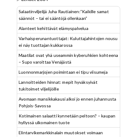
Salaatinviljelijä Juha Rautiainen:”Kaikille samat
säännöt – tai ei sääntöjä ollenkaan”
Alanteet kehittävät elämyspalvelua
Varhaisperunantuottajat: Kuluttajahintojen nousu
ei näy tuottajan kukkarossa
Maatilat ovat yhä useammin kyberuhkien kohteena
– Supo varoittaa Venäjästä
Luonnonmarjojen poimintaan ei tipu viisumeja
Lannoitteiden hinnat: mepit hyväksyivät
tukitoimet viljelijöille
Avomaan mansikkakausi alkoi jo ennen juhannusta
Pohjois-Savossa
Kotimainen salaatti kynnetään peltoon? – kaupan
hyllyssä ulkomainen tuote
Elintarvikemarkkinalain muutokset voimaan