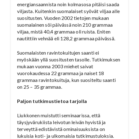
energiansaannista noin kolmasosa pitäisi saada
viljasta. Kuitenkin suomalaiset syövät viljaa alle
suositusten. Vuoden 2002 tietojen mukaan
suomalainen söi päivässä noin 210 grammaa
viljaa, mistä 40,4 grammaa oli ruista. Eniten
nautittiin vehnää eli 128,2 grammaa päivässä.
Suomalaisten ravintokuitujen saanti ei
myöskään yllä suositusten tasolle. Tutkimuksen
mukaan vuonna 2003 miehet saivat
vuorokaudessa 22 grammaa ja naiset 18
grammaa ravintokuituja, kun suositeltu saanti
on 25 – 35 grammaa.
Paljon tutkimustietoa tarjolla
Liukkonen muistutti seminaarissa, että
täysjyvärukiista leivotun leivän hyvistä ja
terveyttä edistävistä ominaisuuksista on
lukuisia koti- ja ulkomaisia tutkimustuloksia.