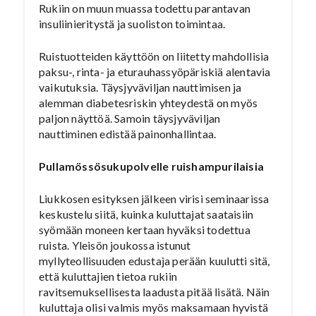
Rukiin on muun muassa todettu parantavan
insuliinieritystä ja suoliston toimintaa.
Ruistuotteiden käyttöön on liitetty mahdollisia
paksu-, rinta- ja eturauhassyöpäriskiä alentavia
vaikutuksia. Täysjyväviljan nauttimisen ja
alemman diabetesriskin yhteydestä on myös
paljon näyttöä. Samoin täysjyväviljan
nauttiminen edistää painonhallintaa.
Pullamössösukupolvelle ruishampurilaisia
Liukkosen esityksen jälkeen virisi seminaarissa
keskustelu siitä, kuinka kuluttajat saataisiin
syömään moneen kertaan hyväksi todettua
ruista. Yleisön joukossa istunut
myllyteollisuuden edustaja perään kuulutti sitä,
että kuluttajien tietoa rukiin
ravitsemuksellisesta laadusta pitää lisätä. Näin
kuluttaja olisi valmis myös maksamaan hyvistä