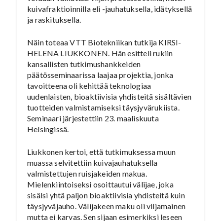
kuivafraktioinnilla eli -jauhatuksella, idätyksellä
ja raskituksella.
Näin toteaa VTT Biotekniikan tutkija KIRSI-
HELENA LIUKKONEN. Hän esitteli rukiin
kansallisten tutkimushankkeiden
päätösseminaarissa laajaa projektia, jonka
tavoitteena oli kehittää teknologiaa
uudenlaisten, bioaktiivisia yhdisteitä sisältävien
tuotteiden valmistamiseksi täysjyvärukiista.
Seminaari järjestettiin 23. maaliskuuta
Helsingissä.
Liukkonen kertoi, että tutkimuksessa muun
muassa selvitettiin kuivajauhatuksella
valmistettujen ruisjakeiden makua.
Mielenkiintoiseksi osoittautui välijae, joka
sisälsi yhtä paljon bioaktiivisia yhdisteitä kuin
täysjyväjauho. Välijakeen maku oli viljamainen
mutta ei karvas. Sen sijaan esimerkiksi leseen