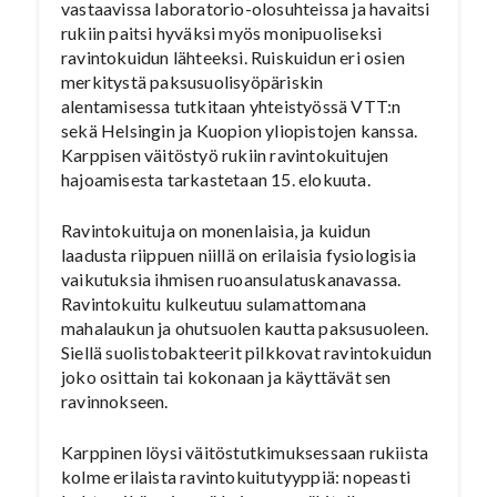
vastaavissa laboratorio-olosuhteissa ja havaitsi
rukiin paitsi hyväksi myös monipuoliseksi
ravintokuidun lähteeksi. Ruiskuidun eri osien
merkitystä paksusuolisyöpäriskin
alentamisessa tutkitaan yhteistyössä VTT:n
sekä Helsingin ja Kuopion yliopistojen kanssa.
Karppisen väitöstyö rukiin ravintokuitujen
hajoamisesta tarkastetaan 15. elokuuta.
Ravintokuituja on monenlaisia, ja kuidun
laadusta riippuen niillä on erilaisia fysiologisia
vaikutuksia ihmisen ruoansulatuskanavassa.
Ravintokuitu kulkeutuu sulamattomana
mahalaukun ja ohutsuolen kautta paksusuoleen.
Siellä suolistobakteerit pilkkovat ravintokuidun
joko osittain tai kokonaan ja käyttävät sen
ravinnokseen.
Karppinen löysi väitöstutkimuksessaan rukiista
kolme erilaista ravintokuitutyyppiä: nopeasti