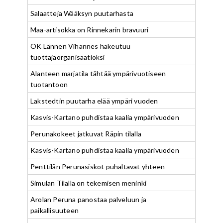
Salaatteja Wääksyn puutarhasta
Maa-artisokka on Rinnekarin bravuuri
OK Lännen Vihannes hakeutuu
tuottajaorganisaatioksi
Alanteen marjatila tähtää ympärivuotiseen
tuotantoon
Lakstedtin puutarha elää ympäri vuoden
Kasvis-Kartano puhdistaa kaalia ympärivuoden
Perunakokeet jatkuvat Räpin tilalla
Kasvis-Kartano puhdistaa kaalia ympärivuoden
Penttilän Perunasiskot puhaltavat yhteen
Simulan Tilalla on tekemisen meninki
Arolan Peruna panostaa palveluun ja
paikallisuuteen