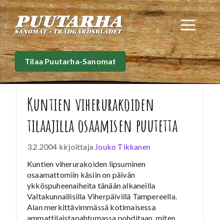
Siirry
sisältöön
Val
Tilaa Puutarha-Sanomat
Kuntien viherurakoiden
tilaajilla osaamisen puutetta
3.2.2004
kirjoittaja
Jouko Tikkanen
Kuntien viherurakoiden lipsuminen
osaamattomiin käsiin on päivän
ykköspuheenaiheita tänään alkaneilla
Valtakunnallisilla Viherpäivillä Tampereella.
Alan merkittävimmässä kotimaisessa
ammattilaistapahtumassa pohditaan, miten