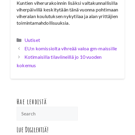
Kuntien viherurakoinnin lisäksi valtakunnallisilla
viherpäivillä keskitytään tänä vuonna pohtimaan
viheralan koulutuksen nykytilaa ja alan yrittäjien
toimintamahdollisuuksia.
Kategoriat
Uutiset
EU:n komissiolta vihreää valoa gm-maissille
Kotimaisilla tilaviineillä jo 10 vuoden
kokemus
Hae lehdistä
Lue Digilehtiä!