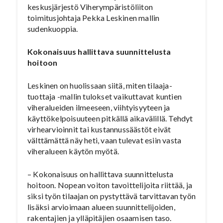
keskusjärjestö Viherympäristöliiton
toimitusjohtaja Pekka Leskinen mallin
sudenkuoppia.
Kokonaisuus hallittava suunnittelusta
hoitoon
Leskinen on huolissaan siitä, miten tilaaja-
tuottaja -mallin tulokset vaikuttavat kuntien
viheralueiden ilmeeseen, viihtyisyyteen ja
käyttökelpoisuuteen pitkällä aikavälillä. Tehdyt
virhearvioinnit tai kustannussäästöt eivät
välttämättä näy heti, vaan tulevat esiin vasta
viheralueen käytön myötä.
– Kokonaisuus on hallittava suunnittelusta
hoitoon. Nopean voiton tavoittelijoita riittää, ja
siksi työn tilaajan on pystyttävä tarvittavan työn
lisäksi arvioimaan alueen suunnittelijoiden,
rakentajien ja ylläpitäjien osaamisen taso.