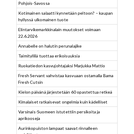
Pohjois-Savossa
Kotimainen salaatti kynnetään peltoon? – kaupan
hyllyssä ulkomainen tuote
Elintarvikemarkkinalain muutokset voimaan
22.6.2026
Annabelle on halutin perunalajike
Taimityllilä tuottaa erikoisuuksia
Ruokatiedon kasvujohtajaksi Marjukka Mattio
Fresh Servant vahvistaa kasvuaan ostamalla Bama
Fresh Cutsin
Kielon päivänä järjestetään 60 opastettua retkeä
Kimalaiset ratkaisevat ongelmia kuin kädelliset
Varsinais-Suomeen istutettiin persikoita ja
aprikooseja
Aurinkopuiston lampaat saavat rinnalleen