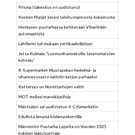
Prisma Itäkeskus on uudistunut
Kosken Marjat keräsi talvituotannosta kokemusta
Honkasen puutarhassa kehitetään Viherlinkin
automaatiota
Lähifarmi tuli mukaan vertikaaliviljelyyn
Jetta Kulmala:”Luomuvihanneksille tavanomaisten
kohtelu”
K-Supermarket Mustapekan hedelmä- ja
vihannesosasto valittiin ketjun parhaaksi
Ketteryys on Nurmitarhojen valtti
MOT mollasi mansikkatiloja
Mäntsälän sai uudistetun K-Citymarketin
Edullista lämpöä biolämpökontilla
Männistön Puutarha Lopelta on Vuoden 2025
kukkien laatutuottaja