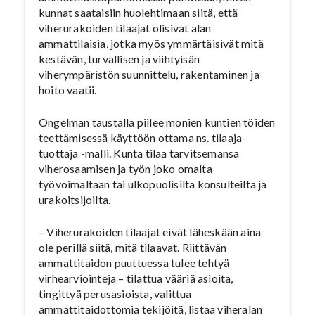
kunnat saataisiin huolehtimaan siitä, että
viherurakoiden tilaajat olisivat alan
ammattilaisia, jotka myös ymmärtäisivät mitä
kestävän, turvallisen ja viihtyisän
viherympäristön suunnittelu, rakentaminen ja
hoito vaatii.
Ongelman taustalla piilee monien kuntien töiden
teettämisessä käyttöön ottama ns. tilaaja-
tuottaja -malli. Kunta tilaa tarvitsemansa
viherosaamisen ja työn joko omalta
työvoimaltaan tai ulkopuolisilta konsulteilta ja
urakoitsijoilta.
– Viherurakoiden tilaajat eivät läheskään aina
ole perillä siitä, mitä tilaavat. Riittävän
ammattitaidon puuttuessa tulee tehtyä
virhearviointeja – tilattua vääriä asioita,
tingittyä perusasioista, valittua
ammattitaidottomia tekijöitä, listaa viheralan