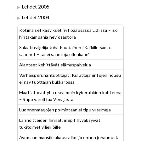
Lehdet 2005
Lehdet 2004
Kotimaiset kasvikset nyt pääosassa Lidlissä – iso
hintakampanja heviosastolla
Salaatinviljelijä Juha Rautiainen:”Kaikille samat
säännöt – tai ei sääntöjä ollenkaan”
Alanteet kehittävät elämyspalvelua
Varhaisperunantuottajat: Kuluttajahintojen nousu
ei näy tuottajan kukkarossa
Maatilat ovat yhä useammin kyberuhkien kohteena
– Supo varoittaa Venäjästä
Luonnonmarjojen poimintaan ei tipu viisumeja
Lannoitteiden hinnat: mepit hyväksyivät
tukitoimet viljelijöille
Avomaan mansikkakausi alkoi jo ennen juhannusta