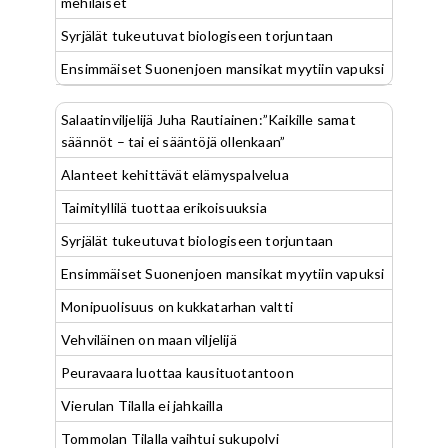
mehiläiset
Syrjälät tukeutuvat biologiseen torjuntaan
Ensimmäiset Suonenjoen mansikat myytiin vapuksi
Salaatinviljelijä Juha Rautiainen:”Kaikille samat
säännöt – tai ei sääntöjä ollenkaan”
Alanteet kehittävät elämyspalvelua
Taimityllilä tuottaa erikoisuuksia
Syrjälät tukeutuvat biologiseen torjuntaan
Ensimmäiset Suonenjoen mansikat myytiin vapuksi
Monipuolisuus on kukkatarhan valtti
Vehviläinen on maan viljelijä
Peuravaara luottaa kausituotantoon
Vierulan Tilalla ei jahkailla
Tommolan Tilalla vaihtui sukupolvi