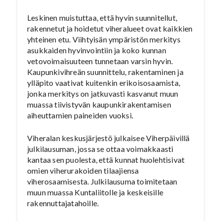
Leskinen muistuttaa, että hyvin suunnitellut,
rakennetut ja hoidetut viheralueet ovat kaikkien
yhteinen etu. Viihtyisän ympäristön merkitys
asukkaiden hyvinvointiin ja koko kunnan
vetovoimaisuuteen tunnetaan varsin hyvin.
Kaupunkivihreän suunnittelu, rakentaminen ja
ylläpito vaativat kuitenkin erikoisosaamista,
jonka merkitys on jatkuvasti kasvanut muun
muassa tiivistyvän kaupunkirakentamisen
aiheuttamien paineiden vuoksi.
Viheralan keskusjärjestö julkaisee Viherpäivillä
julkilausuman, jossa se ottaa voimakkaasti
kantaa sen puolesta, että kunnat huolehtisivat
omien viherurakoiden tilaajiensa
viherosaamisesta. Julkilausuma toimitetaan
muun muassa Kuntaliitolle ja keskeisille
rakennuttajatahoille.