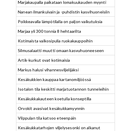
Marjakaupalla paikataan lomakuukauden myynti
Nanean ilmankuivain ja -puhdistin kasvihuoneisiin
Poikkeavalla lämpötilalla on paljon vaikutuksia
Marjaa yli 300 tonnia 8 hehtaarilta
Kotimaista valkosipulia ruokakauppoihin
Silmusalaatti muutti omaan kasvuhuoneeseen
Artik-kurkut ovat kotimaisia
Markus halusi vihannesviljelijäksi
Kesäkukkien kauppaa kartanomiljöössä
Isotalon tila keskitti marjatuotannon tunneleihin
Kesäkukkakauteen koetulla konseptilla
Orvokit avasivat kesäkukkamyynnin
Vilppulan tila katsoo eteenpäin
Kesäkukkatarhojen viljelysesonki on alkanut