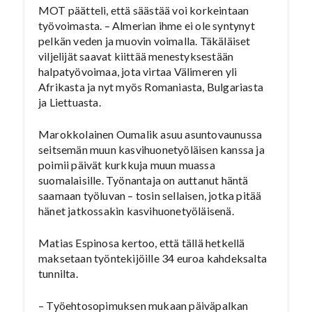
MOT päätteli, että säästää voi korkeintaan
työvoimasta. – Almerian ihme ei ole syntynyt
pelkän veden ja muovin voimalla. Täkäläiset
viljelijät saavat kiittää menestyksestään
halpatyövoimaa, jota virtaa Välimeren yli
Afrikasta ja nyt myös Romaniasta, Bulgariasta
ja Liettuasta.
Marokkolainen Oumalik asuu asuntovaunussa
seitsemän muun kasvihuonetyöläisen kanssa ja
poimii päivät kurkkuja muun muassa
suomalaisille. Työnantaja on auttanut häntä
saamaan työluvan – tosin sellaisen, jotka pitää
hänet jatkossakin kasvihuonetyöläisenä.
Matias Espinosa kertoo, että tällä hetkellä
maksetaan työntekijöille 34 euroa kahdeksalta
tunnilta.
– Työehtosopimuksen mukaan päiväpalkan