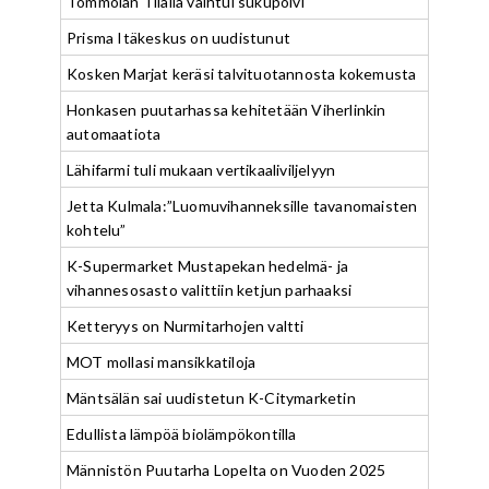
Tommolan Tilalla vaihtui sukupolvi
Prisma Itäkeskus on uudistunut
Kosken Marjat keräsi talvituotannosta kokemusta
Honkasen puutarhassa kehitetään Viherlinkin
automaatiota
Lähifarmi tuli mukaan vertikaaliviljelyyn
Jetta Kulmala:”Luomuvihanneksille tavanomaisten
kohtelu”
K-Supermarket Mustapekan hedelmä- ja
vihannesosasto valittiin ketjun parhaaksi
Ketteryys on Nurmitarhojen valtti
MOT mollasi mansikkatiloja
Mäntsälän sai uudistetun K-Citymarketin
Edullista lämpöä biolämpökontilla
Männistön Puutarha Lopelta on Vuoden 2025