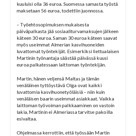
kuuluisi olla 36 euroa. Suomessa samasta työstä
maksetaan 56 euroa, todettiin juonnossa.
– Työehtosopimuksen mukaisesta
päiväpalkasta jää sosiaaliturvamaksujen jälkeen
käteen 30 euroa. Saman 30 euroa käteen saavat
myös useimmat Almerian kasvihuoneiden
luvattomat työntekijät. Esimerkiksi liettualaisen
Martinin työnantaja säästää päivässä kuusi
euroa palkatessaan laittoman työntekijän.
Martin, hänen veljensä Maltas ja tämän
venäläinen tyttöystävä Olga ovat kaikki
luvattomia kasvihuonetyöläisiä – niin kuin
venäläisen baarin useimmat asiakkaat. Vaikka
laittoman työvoiman palkkaaminen on vastoin
lakia, Martinin ei Almeriassa tarvitse pakoilla
esivaltaa.
Ohjelmassa kerrottiin, että työssään Martin