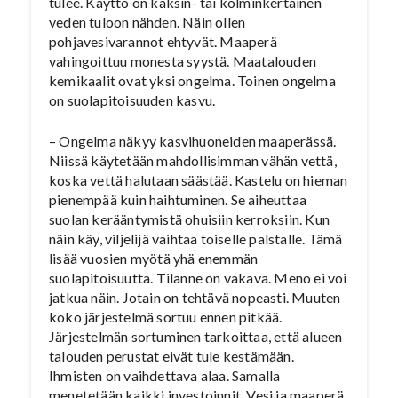
tulee. Käyttö on kaksin- tai kolminkertainen
veden tuloon nähden. Näin ollen
pohjavesivarannot ehtyvät. Maaperä
vahingoittuu monesta syystä. Maatalouden
kemikaalit ovat yksi ongelma. Toinen ongelma
on suolapitoisuuden kasvu.
– Ongelma näkyy kasvihuoneiden maaperässä.
Niissä käytetään mahdollisimman vähän vettä,
koska vettä halutaan säästää. Kastelu on hieman
pienempää kuin haihtuminen. Se aiheuttaa
suolan kerääntymistä ohuisiin kerroksiin. Kun
näin käy, viljelijä vaihtaa toiselle palstalle. Tämä
lisää vuosien myötä yhä enemmän
suolapitoisuutta. Tilanne on vakava. Meno ei voi
jatkua näin. Jotain on tehtävä nopeasti. Muuten
koko järjestelmä sortuu ennen pitkää.
Järjestelmän sortuminen tarkoittaa, että alueen
talouden perustat eivät tule kestämään.
Ihmisten on vaihdettava alaa. Samalla
menetetään kaikki investoinnit. Vesi ja maaperä