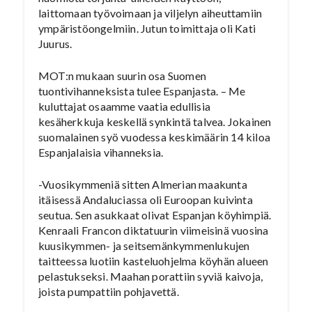
laittomaan työvoimaan ja viljelyn aiheuttamiin
ympäristöongelmiin. Jutun toimittaja oli Kati
Juurus.
MOT:n mukaan suurin osa Suomen
tuontivihanneksista tulee Espanjasta. – Me
kuluttajat osaamme vaatia edullisia
kesäherkkuja keskellä synkintä talvea. Jokainen
suomalainen syö vuodessa keskimäärin 14 kiloa
Espanjalaisia vihanneksia.
-Vuosikymmeniä sitten Almerian maakunta
itäisessä Andaluciassa oli Euroopan kuivinta
seutua. Sen asukkaat olivat Espanjan köyhimpiä.
Kenraali Francon diktatuurin viimeisinä vuosina
kuusikymmen- ja seitsemänkymmenlukujen
taitteessa luotiin kasteluohjelma köyhän alueen
pelastukseksi. Maahan porattiin syviä kaivoja,
joista pumpattiin pohjavettä.