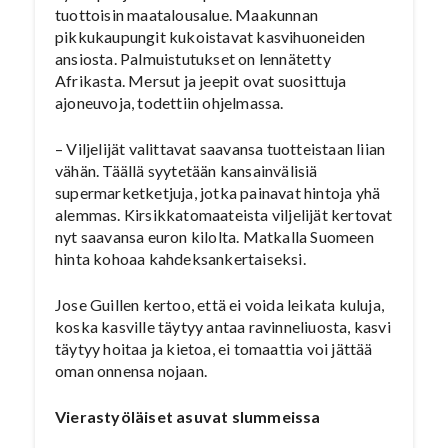
tuottoisin maatalousalue. Maakunnan
pikkukaupungit kukoistavat kasvihuoneiden
ansiosta. Palmuistutukset on lennätetty
Afrikasta. Mersut ja jeepit ovat suosittuja
ajoneuvoja, todettiin ohjelmassa.
– Viljelijät valittavat saavansa tuotteistaan liian
vähän. Täällä syytetään kansainvälisiä
supermarketketjuja, jotka painavat hintoja yhä
alemmas. Kirsikkatomaateista viljelijät kertovat
nyt saavansa euron kilolta. Matkalla Suomeen
hinta kohoaa kahdeksankertaiseksi.
Jose Guillen kertoo, että ei voida leikata kuluja,
koska kasville täytyy antaa ravinneliuosta, kasvi
täytyy hoitaa ja kietoa, ei tomaattia voi jättää
oman onnensa nojaan.
Vierastyöläiset asuvat slummeissa