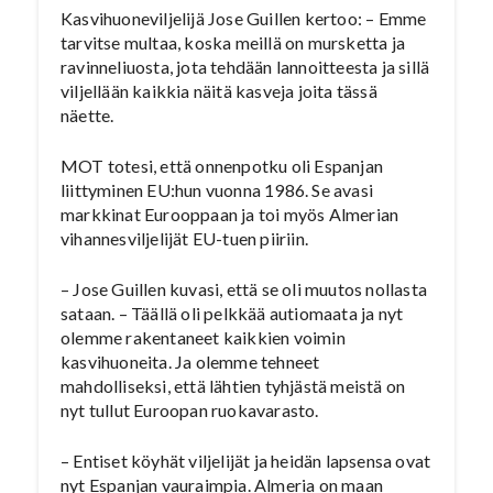
Kasvihuoneviljelijä Jose Guillen kertoo: – Emme
tarvitse multaa, koska meillä on mursketta ja
ravinneliuosta, jota tehdään lannoitteesta ja sillä
viljellään kaikkia näitä kasveja joita tässä
näette.
MOT totesi, että onnenpotku oli Espanjan
liittyminen EU:hun vuonna 1986. Se avasi
markkinat Eurooppaan ja toi myös Almerian
vihannesviljelijät EU-tuen piiriin.
– Jose Guillen kuvasi, että se oli muutos nollasta
sataan. – Täällä oli pelkkää autiomaata ja nyt
olemme rakentaneet kaikkien voimin
kasvihuoneita. Ja olemme tehneet
mahdolliseksi, että lähtien tyhjästä meistä on
nyt tullut Euroopan ruokavarasto.
– Entiset köyhät viljelijät ja heidän lapsensa ovat
nyt Espanjan vauraimpia. Almeria on maan