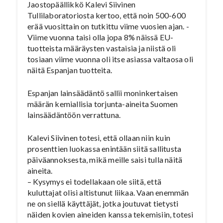
Jaostopäällikkö Kalevi Siivinen
Tullilaboratoriosta kertoo, että noin 500-600
erää vuosittain on tutkittu viime vuosien ajan. -
Viime vuonna taisi olla jopa 8% näissä EU-
tuotteista määräysten vastaisia ja niistä oli
tosiaan viime vuonna oli itse asiassa valtaosa oli
näitä Espanjan tuotteita.
Espanjan lainsäädäntö sallii moninkertaisen
määrän kemiallisia torjunta-aineita Suomen
lainsäädäntöön verrattuna.
Kalevi Siivinen totesi, että ollaan niin kuin
prosenttien luokassa enintään siitä sallitusta
päiväannoksesta, mikä meille saisi tulla näitä
aineita.
– Kysymys ei todellakaan ole siitä, että
kuluttajat olisi altistunut liikaa. Vaan enemmän
ne on siellä käyttäjät, jotka joutuvat tietysti
näiden kovien aineiden kanssa tekemisiin, totesi