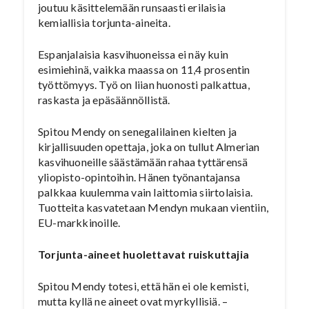
joutuu käsittelemään runsaasti erilaisia
kemiallisia torjunta-aineita.
Espanjalaisia kasvihuoneissa ei näy kuin
esimiehinä, vaikka maassa on 11,4 prosentin
työttömyys. Työ on liian huonosti palkattua,
raskasta ja epäsäännöllistä.
Spitou Mendy on senegalilainen kielten ja
kirjallisuuden opettaja, joka on tullut Almerian
kasvihuoneille säästämään rahaa tyttärensä
yliopisto-opintoihin. Hänen työnantajansa
palkkaa kuulemma vain laittomia siirtolaisia.
Tuotteita kasvatetaan Mendyn mukaan vientiin,
EU-markkinoille.
Torjunta-aineet huolettavat ruiskuttajia
Spitou Mendy totesi, että hän ei ole kemisti,
mutta kyllä ne aineet ovat myrkyllisiä. –