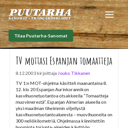
Siirry
sisältöön
Val
Tilaa Puutarha-Sanomat
TV mottasi Espanjan tomaatteja
8.12.2003
kirjoittaja
Jouko Tikkanen
TV 1:n MOT-ohjelma käsitteli maanantaina 8.
12. klo 20 Espanjan Aurinkorannikon
kasvihuonetuotantoa otsakkeella ”Tomaatteja
muovimerestä”. Espanjan Almerian alueella on
yksi maailman tiheimmin viljellystä
kasvihuonetuotantoalueesta – muovihuoneita on
300 neliökilometriä. Ohjelmassa kiinnitettiin
huomiota torjunta-aineiden käyttöön,