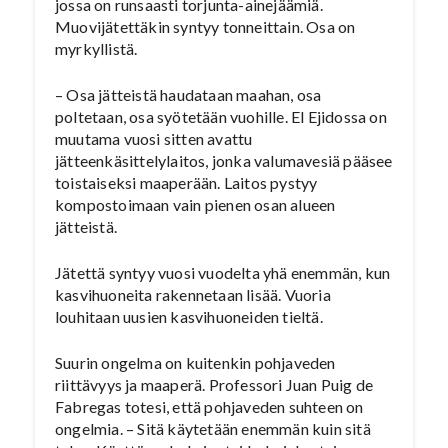
jossa on runsaasti torjunta-ainejäämiä.
Muovijätettäkin syntyy tonneittain. Osa on
myrkyllistä.
– Osa jätteistä haudataan maahan, osa
poltetaan, osa syötetään vuohille. El Ejidossa on
muutama vuosi sitten avattu
jätteenkäsittelylaitos, jonka valumavesiä pääsee
toistaiseksi maaperään. Laitos pystyy
kompostoimaan vain pienen osan alueen
jätteistä.
Jätettä syntyy vuosi vuodelta yhä enemmän, kun
kasvihuoneita rakennetaan lisää. Vuoria
louhitaan uusien kasvihuoneiden tieltä.
Suurin ongelma on kuitenkin pohjaveden
riittävyys ja maaperä. Professori Juan Puig de
Fabregas totesi, että pohjaveden suhteen on
ongelmia. – Sitä käytetään enemmän kuin sitä