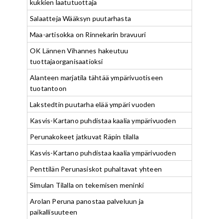
kukkien laatutuottaja
Salaatteja Wääksyn puutarhasta
Maa-artisokka on Rinnekarin bravuuri
OK Lännen Vihannes hakeutuu
tuottajaorganisaatioksi
Alanteen marjatila tähtää ympärivuotiseen
tuotantoon
Lakstedtin puutarha elää ympäri vuoden
Kasvis-Kartano puhdistaa kaalia ympärivuoden
Perunakokeet jatkuvat Räpin tilalla
Kasvis-Kartano puhdistaa kaalia ympärivuoden
Penttilän Perunasiskot puhaltavat yhteen
Simulan Tilalla on tekemisen meninki
Arolan Peruna panostaa palveluun ja
paikallisuuteen