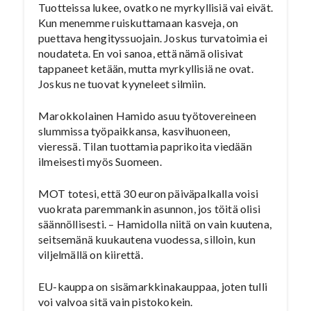
Tuotteissa lukee, ovatko ne myrkyllisiä vai eivät.
Kun menemme ruiskuttamaan kasveja, on
puettava hengityssuojain. Joskus turvatoimia ei
noudateta. En voi sanoa, että nämä olisivat
tappaneet ketään, mutta myrkyllisiä ne ovat.
Joskus ne tuovat kyyneleet silmiin.
Marokkolainen Hamido asuu työtovereineen
slummissa työpaikkansa, kasvihuoneen,
vieressä. Tilan tuottamia paprikoita viedään
ilmeisesti myös Suomeen.
MOT totesi, että 30 euron päiväpalkalla voisi
vuokrata paremmankin asunnon, jos töitä olisi
säännöllisesti. – Hamidolla niitä on vain kuutena,
seitsemänä kuukautena vuodessa, silloin, kun
viljelmällä on kiirettä.
EU-kauppa on sisämarkkinakauppaa, joten tulli
voi valvoa sitä vain pistokokein.