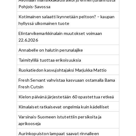
Pohjois-Savossa
Kotimainen salaatti kynnetään peltoon? – kaupan
hyllyssä ulkomainen tuote
Elintarvikemarkkinalain muutokset voimaan
22.6.2026
Annabelle on halutin perunalajike
Taimityllilä tuottaa erikoisuuksia
Ruokatiedon kasvujohtajaksi Marjukka Mattio
Fresh Servant vahvistaa kasvuaan ostamalla Bama
Fresh Cutsin
Kielon päivänä järjestetään 60 opastettua retkeä
Kimalaiset ratkaisevat ongelmia kuin kädelliset
Varsinais-Suomeen istutettiin persikoita ja
aprikooseja
Aurinkopuiston lampaat saavat rinnalleen