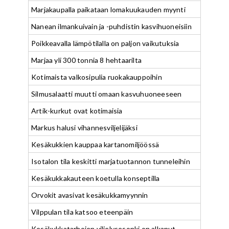
Marjakaupalla paikataan lomakuukauden myynti
Nanean ilmankuivain ja -puhdistin kasvihuoneisiin
Poikkeavalla lämpötilalla on paljon vaikutuksia
Marjaa yli 300 tonnia 8 hehtaarilta
Kotimaista valkosipulia ruokakauppoihin
Silmusalaatti muutti omaan kasvuhuoneeseen
Artik-kurkut ovat kotimaisia
Markus halusi vihannesviljelijäksi
Kesäkukkien kauppaa kartanomiljöössä
Isotalon tila keskitti marjatuotannon tunneleihin
Kesäkukkakauteen koetulla konseptilla
Orvokit avasivat kesäkukkamyynnin
Vilppulan tila katsoo eteenpäin
Kesäkukkatarhojen viljelysesonki on alkanut