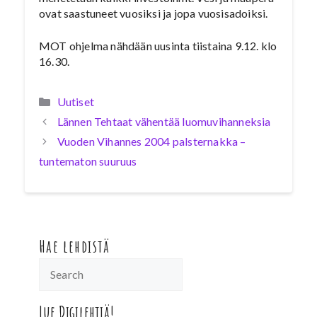
ovat saastuneet vuosiksi ja jopa vuosisadoiksi.
MOT ohjelma nähdään uusinta tiistaina 9.12. klo
16.30.
Kategoriat
Uutiset
Lännen Tehtaat vähentää luomuvihanneksia
Vuoden Vihannes 2004 palsternakka –
tuntematon suuruus
Hae lehdistä
Lue Digilehtiä!