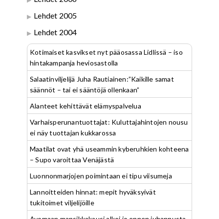
Lehdet 2005
Lehdet 2004
Kotimaiset kasvikset nyt pääosassa Lidlissä – iso
hintakampanja heviosastolla
Salaatinviljelijä Juha Rautiainen:”Kaikille samat
säännöt – tai ei sääntöjä ollenkaan”
Alanteet kehittävät elämyspalvelua
Varhaisperunantuottajat: Kuluttajahintojen nousu
ei näy tuottajan kukkarossa
Maatilat ovat yhä useammin kyberuhkien kohteena
– Supo varoittaa Venäjästä
Luonnonmarjojen poimintaan ei tipu viisumeja
Lannoitteiden hinnat: mepit hyväksyivät
tukitoimet viljelijöille
Avomaan mansikkakausi alkoi jo ennen juhannusta