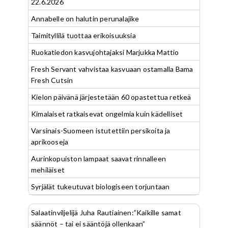
22.6.2026
Annabelle on halutin perunalajike
Taimityllilä tuottaa erikoisuuksia
Ruokatiedon kasvujohtajaksi Marjukka Mattio
Fresh Servant vahvistaa kasvuaan ostamalla Bama
Fresh Cutsin
Kielon päivänä järjestetään 60 opastettua retkeä
Kimalaiset ratkaisevat ongelmia kuin kädelliset
Varsinais-Suomeen istutettiin persikoita ja
aprikooseja
Aurinkopuiston lampaat saavat rinnalleen
mehiläiset
Syrjälät tukeutuvat biologiseen torjuntaan
Salaatinviljelijä Juha Rautiainen:”Kaikille samat
säännöt – tai ei sääntöjä ollenkaan”