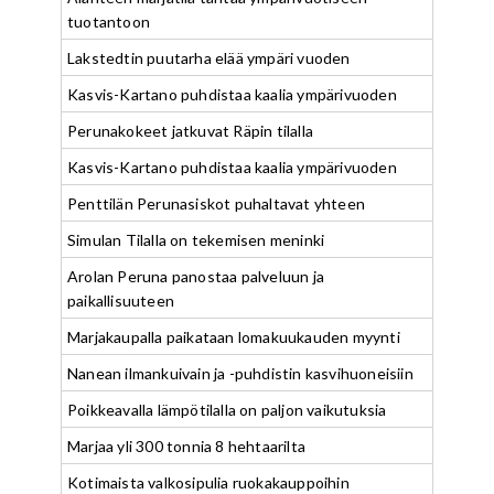
tuotantoon
Lakstedtin puutarha elää ympäri vuoden
Kasvis-Kartano puhdistaa kaalia ympärivuoden
Perunakokeet jatkuvat Räpin tilalla
Kasvis-Kartano puhdistaa kaalia ympärivuoden
Penttilän Perunasiskot puhaltavat yhteen
Simulan Tilalla on tekemisen meninki
Arolan Peruna panostaa palveluun ja
paikallisuuteen
Marjakaupalla paikataan lomakuukauden myynti
Nanean ilmankuivain ja -puhdistin kasvihuoneisiin
Poikkeavalla lämpötilalla on paljon vaikutuksia
Marjaa yli 300 tonnia 8 hehtaarilta
Kotimaista valkosipulia ruokakauppoihin