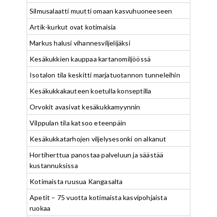
Silmusalaatti muutti omaan kasvuhuoneeseen
Artik-kurkut ovat kotimaisia
Markus halusi vihannesviljelijäksi
Kesäkukkien kauppaa kartanomiljöössä
Isotalon tila keskitti marjatuotannon tunneleihin
Kesäkukkakauteen koetulla konseptilla
Orvokit avasivat kesäkukkamyynnin
Vilppulan tila katsoo eteenpäin
Kesäkukkatarhojen viljelysesonki on alkanut
Hortiherttua panostaa palveluun ja säästää
kustannuksissa
Kotimaista ruusua Kangasalta
Apetit – 75 vuotta kotimaista kasvipohjaista
ruokaa