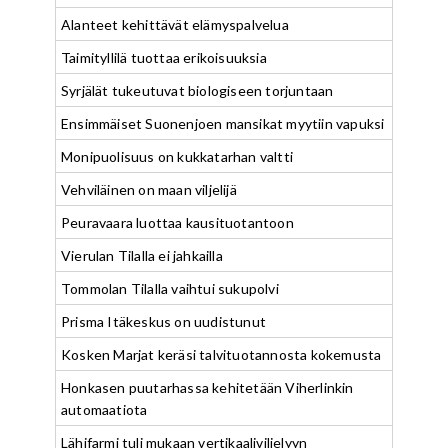
Alanteet kehittävät elämyspalvelua
Taimityllilä tuottaa erikoisuuksia
Syrjälät tukeutuvat biologiseen torjuntaan
Ensimmäiset Suonenjoen mansikat myytiin vapuksi
Monipuolisuus on kukkatarhan valtti
Vehviläinen on maan viljelijä
Peuravaara luottaa kausituotantoon
Vierulan Tilalla ei jahkailla
Tommolan Tilalla vaihtui sukupolvi
Prisma Itäkeskus on uudistunut
Kosken Marjat keräsi talvituotannosta kokemusta
Honkasen puutarhassa kehitetään Viherlinkin
automaatiota
Lähifarmi tuli mukaan vertikaaliviljelyyn