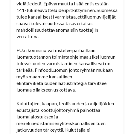
vielätiedetä. Epävarmuutta lisää entisestään
141-tukineuvotteluidenpitkittyminen. Suomessa
tulee kansallisesti varmistaa, ettäluomuviljelijät
saavat tulevaisuudessa tasavertaiset
mahdollisuudettavanomaisiin tuottajiin
verrattuna.
EU:n komissio valmistelee parhaillaan
luomutuotannon toimintaohjelmaa,siksi luomun
tulevaisuuden varmistaminen kansallisesti on
tärkeää. FinfoodLuomun johtoryhmän mukaan
myös maamme kansallinen
elintarviketaloudenlaatustrategia tarvitsee
luomua ollakseen uskottava.
Kuluttajien, kaupan, teollisuuden ja viljelijöiden
edustajista koottujohtoryhmä painottaa
luomujalostuksen ja
menekinedistämisenyhteiskunnallisen tuen
jatkuvuuden tärkeyttä. Kuluttajia ei