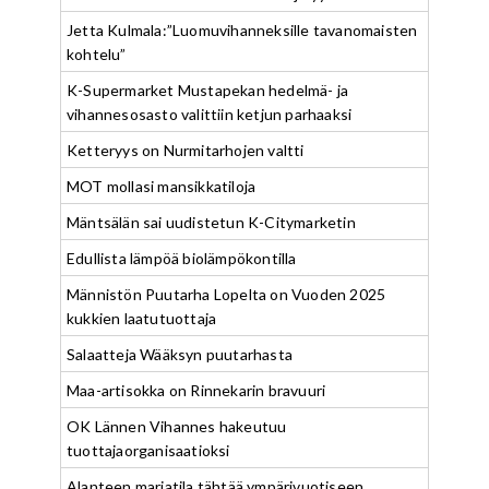
Jetta Kulmala:”Luomuvihanneksille tavanomaisten
kohtelu”
K-Supermarket Mustapekan hedelmä- ja
vihannesosasto valittiin ketjun parhaaksi
Ketteryys on Nurmitarhojen valtti
MOT mollasi mansikkatiloja
Mäntsälän sai uudistetun K-Citymarketin
Edullista lämpöä biolämpökontilla
Männistön Puutarha Lopelta on Vuoden 2025
kukkien laatutuottaja
Salaatteja Wääksyn puutarhasta
Maa-artisokka on Rinnekarin bravuuri
OK Lännen Vihannes hakeutuu
tuottajaorganisaatioksi
Alanteen marjatila tähtää ympärivuotiseen