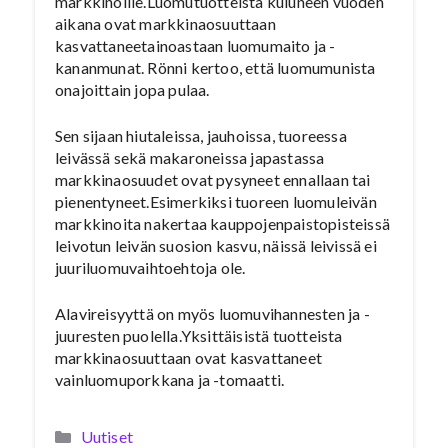
markkinoille.Luomutuotteista kuluneen vuoden
aikana ovat markkinaosuuttaan
kasvattaneetainoastaan luomumaito ja -
kananmunat. Rönni kertoo, että luomumunista
onajoittain jopa pulaa.
Sen sijaan hiutaleissa, jauhoissa, tuoreessa
leivässä sekä makaroneissa japastassa
markkinaosuudet ovat pysyneet ennallaan tai
pienentyneet.Esimerkiksi tuoreen luomuleivän
markkinoita nakertaa kauppojenpaistopisteissä
leivotun leivän suosion kasvu, näissä leivissä ei
juuriluomuvaihtoehtoja ole.
Alavireisyyttä on myös luomuvihannesten ja -
juuresten puolella.Yksittäisistä tuotteista
markkinaosuuttaan ovat kasvattaneet
vainluomuporkkana ja -tomaatti.
Kategoriat
Uutiset