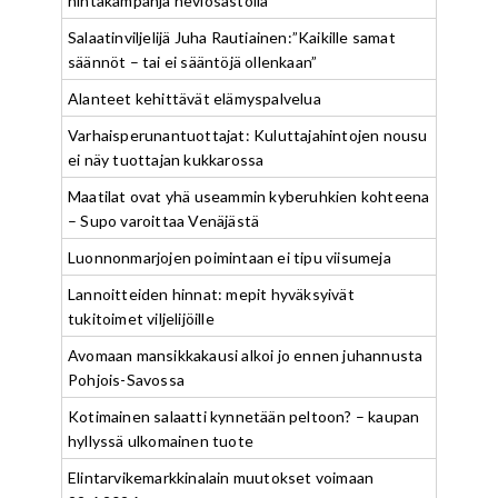
hintakampanja heviosastolla
Salaatinviljelijä Juha Rautiainen:”Kaikille samat
säännöt – tai ei sääntöjä ollenkaan”
Alanteet kehittävät elämyspalvelua
Varhaisperunantuottajat: Kuluttajahintojen nousu
ei näy tuottajan kukkarossa
Maatilat ovat yhä useammin kyberuhkien kohteena
– Supo varoittaa Venäjästä
Luonnonmarjojen poimintaan ei tipu viisumeja
Lannoitteiden hinnat: mepit hyväksyivät
tukitoimet viljelijöille
Avomaan mansikkakausi alkoi jo ennen juhannusta
Pohjois-Savossa
Kotimainen salaatti kynnetään peltoon? – kaupan
hyllyssä ulkomainen tuote
Elintarvikemarkkinalain muutokset voimaan