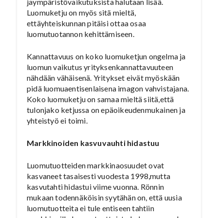
jaympäristövaikutuksista halutaan lisää.
Luomuketju on myös sitä mieltä,
ettäyhteiskunnan pitäisi ottaa osaa
luomutuotannon kehittämiseen.
Kannattavuus on koko luomuketjun ongelma ja
luomun vaikutus yrityksenkannattavuuteen
nähdään vähäisenä. Yritykset eivät myöskään
pidä luomuaentisenlaisena imagon vahvistajana.
Koko luomuketju on samaa mieltä siitä,että
tulonjako ketjussa on epäoikeudenmukainen ja
yhteistyö ei toimi.
Markkinoiden kasvuvauhti hidastuu
Luomutuotteiden markkinaosuudet ovat
kasvaneet tasaisesti vuodesta 1998,mutta
kasvutahti hidastui viime vuonna. Rönnin
mukaan todennäköisin syytähän on, että uusia
luomutuotteita ei tule entiseen tahtiin