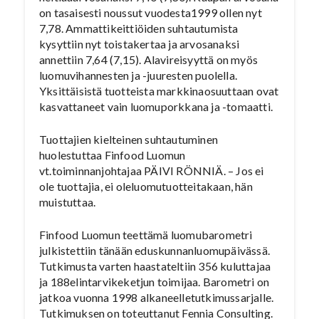
on tasaisesti noussut vuodesta1999 ollen nyt
7,78. Ammattikeittiöiden suhtautumista
kysyttiin nyt toistakertaa ja arvosanaksi
annettiin 7,64 (7,15). Alavireisyyttä on myös
luomuvihannesten ja -juuresten puolella.
Yksittäisistä tuotteista markkinaosuuttaan ovat
kasvattaneet vain luomuporkkana ja -tomaatti.
Tuottajien kielteinen suhtautuminen
huolestuttaa Finfood Luomun
vt.toiminnanjohtajaa PÄIVI RÖNNIÄ. – Jos ei
ole tuottajia, ei oleluomutuotteitakaan, hän
muistuttaa.
Finfood Luomun teettämä luomubarometri
julkistettiin tänään eduskunnanluomupäivässä.
Tutkimusta varten haastateltiin 356 kuluttajaa
ja 188elintarvikeketjun toimijaa. Barometri on
jatkoa vuonna 1998 alkaneelletutkimussarjalle.
Tutkimuksen on toteuttanut Fennia Consulting.