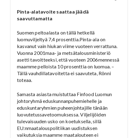
Pinta-alatavoite saattaa jäädä
saavuttamatta
Suomen peltoalasta on tällä hetkellä
luomuviljeltyä 7,4 prosenttia.Pinta-ala on
kasvanut vain hiukan viime vuoteen verrattuna.
Vuonna 2001maa- ja metsätalousministeriö
asetti tavoitteeksi, että vuoteen 2006mennessä
maamme pelloista 10 prosenttia on luomua. –
Tällä vauhdillatavoitetta ei saavuteta, Rönni
toteaa.
Samasta asiasta muistuttaa Finfood Luomun
johtoryhmä eduskunnanpuhemiehelle ja
eduskuntaryhmien puheenjohtajille tänään
luovutetussavetoomuksessa. Viljelijöiden
tulevaisuuden usko on koetuksella, sillä
EU:nmaatalouspolitiikan uudistuksen
vaikutuksia maamme maatalouteen ei