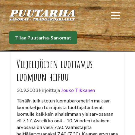
Siirry
sisältöön
Val
Tilaa Puutarha-Sanomat
Viljelijöiden luottamus
luomuun hiipuu
30.9.2003
kirjoittaja
Jouko Tikkanen
Tänään julkistetun luomubarometrin mukaan
luomuketjun toimijoista tuottajatantavat
luomulle kaikkein alhaisimman yleisarvosanan
eli 7,17. Asteikko on4 – 10. Vuoden takainen
arvosana oli vielä 7,50. Valmistajilta
heltiääarvosanaksi 7,40 (7,30). Kaupan arvosana