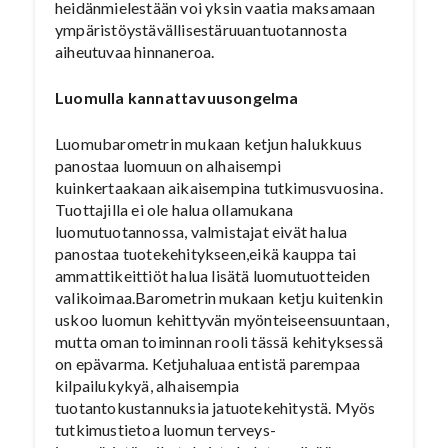
heidänmielestään voi yksin vaatia maksamaan
ympäristöystävällisestäruuantuotannosta
aiheutuvaa hinnaneroa.
Luomulla kannattavuusongelma
Luomubarometrin mukaan ketjun halukkuus
panostaa luomuun on alhaisempi
kuinkertaakaan aikaisempina tutkimusvuosina.
Tuottajilla ei ole halua ollamukana
luomutuotannossa, valmistajat eivät halua
panostaa tuotekehitykseen,eikä kauppa tai
ammattikeittiöt halua lisätä luomutuotteiden
valikoimaa.Barometrin mukaan ketju kuitenkin
uskoo luomun kehittyvän myönteiseensuuntaan,
mutta oman toiminnan rooli tässä kehityksessä
on epävarma. Ketjuhaluaa entistä parempaa
kilpailukykyä, alhaisempia
tuotantokustannuksia jatuotekehitystä. Myös
tutkimustietoa luomun terveys-