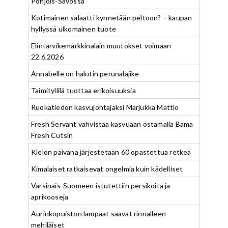
Pohjois-Savossa
Kotimainen salaatti kynnetään peltoon? – kaupan
hyllyssä ulkomainen tuote
Elintarvikemarkkinalain muutokset voimaan
22.6.2026
Annabelle on halutin perunalajike
Taimityllilä tuottaa erikoisuuksia
Ruokatiedon kasvujohtajaksi Marjukka Mattio
Fresh Servant vahvistaa kasvuaan ostamalla Bama
Fresh Cutsin
Kielon päivänä järjestetään 60 opastettua retkeä
Kimalaiset ratkaisevat ongelmia kuin kädelliset
Varsinais-Suomeen istutettiin persikoita ja
aprikooseja
Aurinkopuiston lampaat saavat rinnalleen
mehiläiset