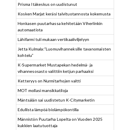
Prisma Itäkeskus on uudistunut
Kosken Marjat keräsi talvituotannosta kokemusta
Honkasen puutarhassa kehitetään Viherlinkin
automaatiota
Lähifarmi tuli mukaan vertikaaliviljelyyn
Jetta Kulmala:”Luomuvihanneksille tavanomaisten
kohtelu”
K-Supermarket Mustapekan hedelmä- ja
vihannesosasto valittiin ketjun parhaaksi
Ketteryys on Nurmitarhojen valtti
MOT mollasi mansikkatiloja
Mäntsälän sai uudistetun K-Citymarketin
Edullista lämpöä biolämpökontilla
Männistön Puutarha Lopelta on Vuoden 2025
kukkien laatutuottaja