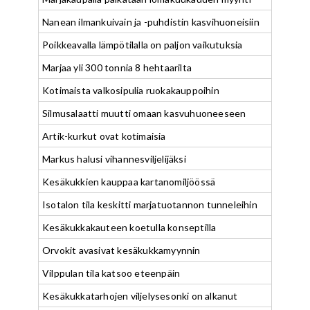
Nanean ilmankuivain ja -puhdistin kasvihuoneisiin
Poikkeavalla lämpötilalla on paljon vaikutuksia
Marjaa yli 300 tonnia 8 hehtaarilta
Kotimaista valkosipulia ruokakauppoihin
Silmusalaatti muutti omaan kasvuhuoneeseen
Artik-kurkut ovat kotimaisia
Markus halusi vihannesviljelijäksi
Kesäkukkien kauppaa kartanomiljöössä
Isotalon tila keskitti marjatuotannon tunneleihin
Kesäkukkakauteen koetulla konseptilla
Orvokit avasivat kesäkukkamyynnin
Vilppulan tila katsoo eteenpäin
Kesäkukkatarhojen viljelysesonki on alkanut