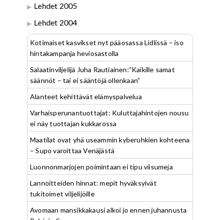
Lehdet 2005
Lehdet 2004
Kotimaiset kasvikset nyt pääosassa Lidlissä – iso
hintakampanja heviosastolla
Salaatinviljelijä Juha Rautiainen:”Kaikille samat
säännöt – tai ei sääntöjä ollenkaan”
Alanteet kehittävät elämyspalvelua
Varhaisperunantuottajat: Kuluttajahintojen nousu
ei näy tuottajan kukkarossa
Maatilat ovat yhä useammin kyberuhkien kohteena
– Supo varoittaa Venäjästä
Luonnonmarjojen poimintaan ei tipu viisumeja
Lannoitteiden hinnat: mepit hyväksyivät
tukitoimet viljelijöille
Avomaan mansikkakausi alkoi jo ennen juhannusta