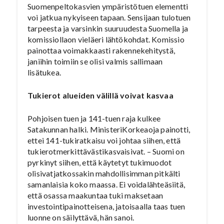
Suomenpeltokasvien ympäristötuen elementti
voi jatkua nykyiseen tapaan. Sensijaan tulotuen
tarpeesta ja varsinkin suuruudesta Suomella ja
komissiollaon vieläeri lähtökohdat. Komissio
painottaa voimakkaasti rakennekehitystä,
janiihin toimiin se olisi valmis sallimaan
lisätukea.
Tukierot alueiden välillä voivat kasvaa
Pohjoisen tuen ja 141-tuen raja kulkee
Satakunnan halki. MinisteriKorkeaoja painotti,
ettei 141-tukiratkaisu voi johtaa siihen, että
tukierotmerkittävästikasvaisivat. – Suomi on
pyrkinyt siihen, että käytetyt tukimuodot
olisivatjatkossakin mahdollisimman pitkälti
samanlaisia koko maassa. Ei voidalähteäsiitä,
että osassa maakuntaa tuki maksetaan
investointipainotteisena, jatoisaalla taas tuen
luonne on säilyttävä, hän sanoi.