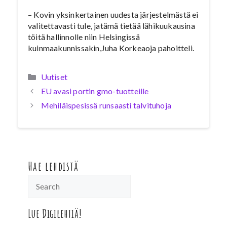
– Kovin yksinkertainen uudesta järjestelmästä ei
valitettavasti tule, jatämä tietää lähikuukausina
töitä hallinnolle niin Helsingissä
kuinmaakunnissakin,Juha Korkeaoja pahoitteli.
Kategoriat
Uutiset
EU avasi portin gmo-tuotteille
Mehiläispesissä runsaasti talvituhoja
Hae lehdistä
Lue Digilehtiä!