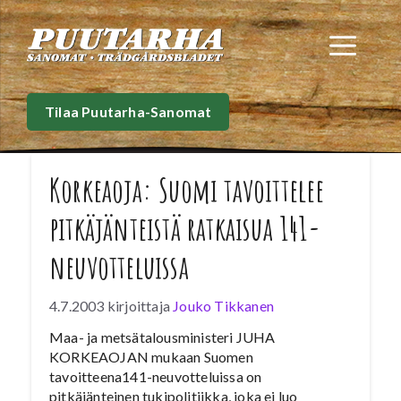
Siirry
sisältöön
Val
Tilaa Puutarha-Sanomat
Korkeaoja: Suomi tavoittelee
pitkäjänteistä ratkaisua 141-
neuvotteluissa
4.7.2003
kirjoittaja
Jouko Tikkanen
Maa- ja metsätalousministeri JUHA
KORKEAOJAN mukaan Suomen
tavoitteena141-neuvotteluissa on
pitkäjänteinen tukipolitiikka, joka ei luo