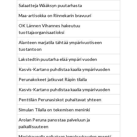
Salaatteja Wääksyn puutarhasta
Maa-artisokka on Rinnekarin bravuuri
OK Lännen Vihannes hakeutuu
tuottajaorganisaatioksi
Alanteen marjatila tähtää ympärivuotiseen
tuotantoon
Lakstedtin puutarha elää ympäri vuoden
Kasvis-Kartano puhdistaa kaalia ympärivuoden
Perunakokeet jatkuvat Räpin tilalla
Kasvis-Kartano puhdistaa kaalia ympärivuoden
Penttilän Perunasiskot puhaltavat yhteen
Simulan Tilalla on tekemisen meninki
Arolan Peruna panostaa palveluun ja
paikallisuuteen
Marjakaupalla paikataan lomakuukauden myynti