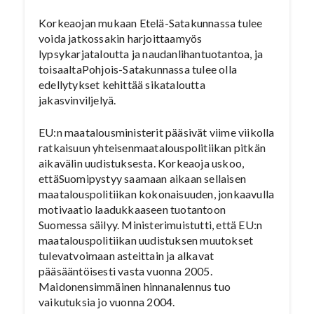
Korkeaojan mukaan Etelä-Satakunnassa tulee
voida jatkossakin harjoittaamyös
lypsykarjataloutta ja naudanlihantuotantoa, ja
toisaaltaPohjois-Satakunnassa tulee olla
edellytykset kehittää sikataloutta
jakasvinviljelyä.
EU:n maatalousministerit pääsivät viime viikolla
ratkaisuun yhteisenmaatalouspolitiikan pitkän
aikavälin uudistuksesta. Korkeaoja uskoo,
ettäSuomipystyy saamaan aikaan sellaisen
maatalouspolitiikan kokonaisuuden, jonkaavulla
motivaatio laadukkaaseen tuotantoon
Suomessa säilyy. Ministerimuistutti, että EU:n
maatalouspolitiikan uudistuksen muutokset
tulevatvoimaan asteittain ja alkavat
pääsääntöisesti vasta vuonna 2005.
Maidonensimmäinen hinnanalennus tuo
vaikutuksia jo vuonna 2004.