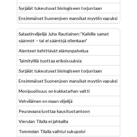
Syrjälät tukeutuvat biologiseen torjuntaan
Ensimmäiset Suonenjoen mansikat myytiin vapuksi
Salaatinviljelijä Juha Rautiainen:”Kaikille samat
säännöt – tai ei sääntöjä ollenkaan”
Alanteet kehittävät elämyspalvelua
Taimityllilä tuottaa erikoisuuksia
Syrjälät tukeutuvat biologiseen torjuntaan
Ensimmäiset Suonenjoen mansikat myytiin vapuksi
Monipuolisuus on kukkatarhan valtti
Vehviläinen on maan viljelijä
Peuravaara luottaa kausituotantoon
Vierulan Tilalla ei jahkailla
Tommolan Tilalla vaihtui sukupolvi