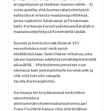
erojapohjoisen ja eteläisen Suomen välille. – Ei
voida ajatella, että Suomessaharjoitettaisiin
kahta täysin erilaista maatalouspolitiikkaa,
jonka rajakulkisi Satakunnan ja Pirkanmaan
halki, Korkeaoja korosti puhuessaanSataSahra-
maatalousnäyttelyssä Kokemäellä tänään.
Suomen ja komission näkökulmat 141-
neuvotteluissa ovat vielä varsin
etäällätoisistaan. Suomi hakee ratkaisua, joka
takaisi tuotannon edellytyksetvähänpitemmällä
aikavälillä. – Mielestämme perusteet ovat
olemassa tuen jonkinasteiselle korotukselle ja
sille, että tuki olisi vakaalla
tasolla,Korkeaojatotesi.
Korkeaoja kertoi päässeensä keskiviikon
neuvotteluissa
yhteisymmärrykseenmaatalouskomissaari
Franz Fischlerin kanssa siitä, että eteläisen