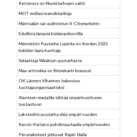
Ketteryys on Nurmitarhojen valtti
MOT mollasi mansikkatiloja
Mäntsälän sai uudistetun K-Citymarketin
Edullista lämpöä biolämpökontilla
Männistön Puutarha Lopelta on Vuoden 2025
kukkien laatutuottaja
Salaatteja Wääksyn puutarhasta
Maa-artisokka on Rinnekarin bravuuri
OK Lännen Vihannes hakeutuu
tuottajaorganisaatioksi
Alanteen marjatila tähtää ympärivuotiseen
tuotantoon
Lakstedtin puutarha elää ympäri vuoden
Kasvis-Kartano puhdistaa kaalia ympärivuoden
Perunakokeet jatkuvat Räpin tilalla