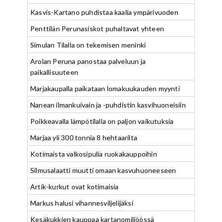
Kasvis-Kartano puhdistaa kaalia ympärivuoden
Penttilän Perunasiskot puhaltavat yhteen
Simulan Tilalla on tekemisen meninki
Arolan Peruna panostaa palveluun ja
paikallisuuteen
Marjakaupalla paikataan lomakuukauden myynti
Nanean ilmankuivain ja -puhdistin kasvihuoneisiin
Poikkeavalla lämpötilalla on paljon vaikutuksia
Marjaa yli 300 tonnia 8 hehtaarilta
Kotimaista valkosipulia ruokakauppoihin
Silmusalaatti muutti omaan kasvuhuoneeseen
Artik-kurkut ovat kotimaisia
Markus halusi vihannesviljelijäksi
Kesäkukkien kauppaa kartanomiljöössä