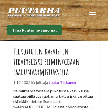
Siirry
sisältöön
Val
Tilaa Puutarha-Sanomat
Pilkottujen kasvisten
terveysriski eliminoidaan
laadunvarmistuksella
1.12.2002
kirjoittaja
Jouko Tikkanen
Valmiiksi pestyissä ja pilkotuissa kasviksissa
saattaa piillä uusiruokamyrkytysriski, varoittaa
eläinlääketieteen lisensiaatti
SANNAHELLSTRÖM Helsingin yliopistosta. –