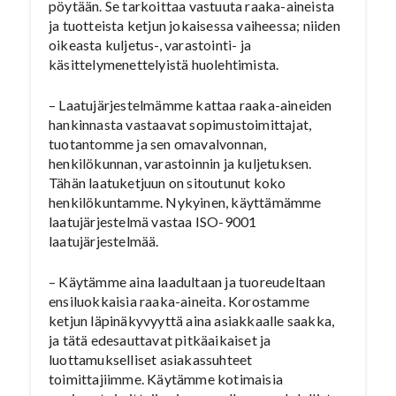
pöytään. Se tarkoittaa vastuuta raaka-aineista
ja tuotteista ketjun jokaisessa vaiheessa; niiden
oikeasta kuljetus-, varastointi- ja
käsittelymenettelyistä huolehtimista.
– Laatujärjestelmämme kattaa raaka-aineiden
hankinnasta vastaavat sopimustoimittajat,
tuotantomme ja sen omavalvonnan,
henkilökunnan, varastoinnin ja kuljetuksen.
Tähän laatuketjuun on sitoutunut koko
henkilökuntamme. Nykyinen, käyttämämme
laatujärjestelmä vastaa ISO-9001
laatujärjestelmää.
– Käytämme aina laadultaan ja tuoreudeltaan
ensiluokkaisia raaka-aineita. Korostamme
ketjun läpinäkyvyyttä aina asiakkaalle saakka,
ja tätä edesauttavat pitkäaikaiset ja
luottamukselliset asiakassuhteet
toimittajiimme. Käytämme kotimaisia