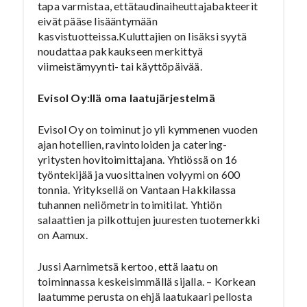
tapa varmistaa, ettätaudinaiheuttajabakteerit
eivät pääse lisääntymään
kasvistuotteissa.Kuluttajien on lisäksi syytä
noudattaa pakkaukseen merkittyä
viimeistämyynti- tai käyttöpäivää.
Evisol Oy:llä oma laatujärjestelmä
Evisol Oy on toiminut jo yli kymmenen vuoden
ajan hotellien, ravintoloiden ja catering-
yritysten hovitoimittajana. Yhtiössä on 16
työntekijää ja vuosittainen volyymi on 600
tonnia. Yrityksellä on Vantaan Hakkilassa
tuhannen neliömetrin toimitilat. Yhtiön
salaattien ja pilkottujen juuresten tuotemerkki
on Aamux.
Jussi Aarnimetsä kertoo, että laatu on
toiminnassa keskeisimmällä sijalla. – Korkean
laatumme perusta on ehjä laatukaari pellosta