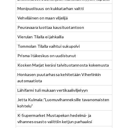
Monipuolisuus on kukkatarhan valtti
Vehviläinen on maan viljelijä
Peuravaara luottaa kausituotantoon
Vierulan Tilalla ei jahkailla
Tommolan Tilalla vaihtui sukupolvi
Prisma Itäkeskus on uudistunut
Kosken Marjat keräsi talvituotannosta kokemusta
Honkasen puutarhassa kehitetään Viherlinkin
automaatiota
Lähifarmi tuli mukaan vertikaaliviljelyyn
Jetta Kulmala:”Luomuvihanneksille tavanomaisten
kohtelu”
K-Supermarket Mustapekan hedelmä- ja
vihannesosasto valittiin ketjun parhaaksi