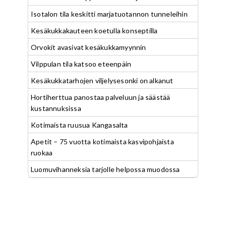
Isotalon tila keskitti marjatuotannon tunneleihin
Kesäkukkakauteen koetulla konseptilla
Orvokit avasivat kesäkukkamyynnin
Vilppulan tila katsoo eteenpäin
Kesäkukkatarhojen viljelysesonki on alkanut
Hortiherttua panostaa palveluun ja säästää
kustannuksissa
Kotimaista ruusua Kangasalta
Apetit – 75 vuotta kotimaista kasvipohjaista
ruokaa
Luomuvihanneksia tarjolle helpossa muodossa