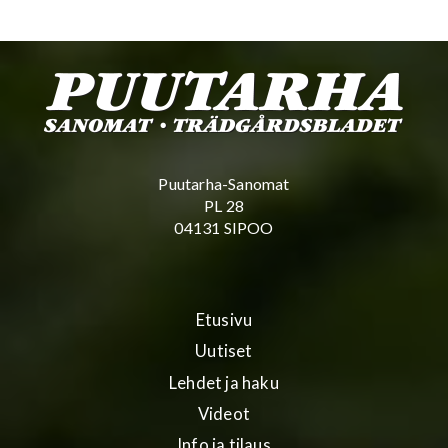
Puutarha-Sanomat
PL 28
04131 SIPOO
Etusivu
Uutiset
Lehdet ja haku
Videot
Info ja tilaus