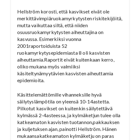
Hellström korosti, että kasvikset eivät ole
merkittävimpiäruokamyrkytysten riskitekijöitä,
mutta vaikuttaa siltä, että niiden
osuusruokamyrkytysten aiheuttajina on
kasvussa. Esimerkiksi vuonna
2001raportoiduista 52
ruokamyrkytysepidemiasta 8 oli kasvisten
aiheuttamia.Raportit eivät kuitenkaan kerro,
oliko mukana myös valmiiksi
käsiteltynämyytävien kasvisten aiheuttamia
epidemioita.
Käsittelemättömille vihanneksille hyvä
säilytyslämpötila on yleensä 10-14astetta.
Pilkotut kasvikset on kuitenkin säilytettävä
kylmässä 2-4asteessa, ja kylmäketjun tulee olla
katkeamaton kasvisten tuotannon,pakkauksen
ja kuljetuksen ajan, painotti Hellström. Hänen
mukaansakatkeamaton kylmäketju on paras