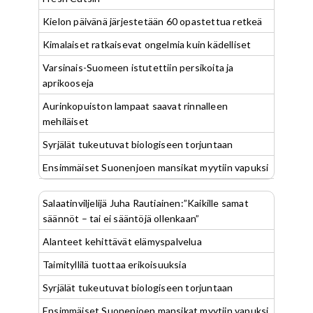
Kielon päivänä järjestetään 60 opastettua retkeä
Kimalaiset ratkaisevat ongelmia kuin kädelliset
Varsinais-Suomeen istutettiin persikoita ja
aprikooseja
Aurinkopuiston lampaat saavat rinnalleen
mehiläiset
Syrjälät tukeutuvat biologiseen torjuntaan
Ensimmäiset Suonenjoen mansikat myytiin vapuksi
Salaatinviljelijä Juha Rautiainen:”Kaikille samat
säännöt – tai ei sääntöjä ollenkaan”
Alanteet kehittävät elämyspalvelua
Taimityllilä tuottaa erikoisuuksia
Syrjälät tukeutuvat biologiseen torjuntaan
Ensimmäiset Suonenjoen mansikat myytiin vapuksi