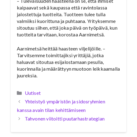
– Tulevaisuuden haasteena on se, että ihmiset
kaipaavat sekä kaupassa että ravintolassa
jalostettuja tuotteita. Tuotteen tulee tulla
valmiiksi kuorittuna ja puhtaana. Yrityksemme
sitoutuu siihen, että joka päivä on työpäivä, kun
tuotteita tarvitaan, korostaa Aarnimetsä.
Aarnimetsä heittää haasteen viljelijöille. –
Tarvitsemme toimittajiksi yrittäjiä, jotka
haluavat sitoutua esijalostamaan pesulla,
kuorinnalla ja määrättyyn muotoon leikkaamalla
juureksia.
Kategoriat
Uutiset
Yhteistyö ympäristön ja sidosryhmien
kanssa avain tilan kehittämiseen
Tahvonen viitoitti puutarhastrategian