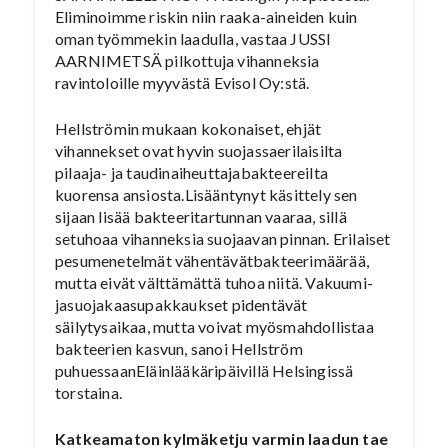
Eliminoimme riskin niin raaka-aineiden kuin
oman työmmekin laadulla, vastaa JUSSI
AARNIMETSÄ pilkottuja vihanneksia
ravintoloille myyvästä Evisol Oy:stä.
Hellströmin mukaan kokonaiset, ehjät
vihannekset ovat hyvin suojassaerilaisilta
pilaaja- ja taudinaiheuttajabakteereilta
kuorensa ansiosta.Lisääntynyt käsittely sen
sijaan lisää bakteeritartunnan vaaraa, sillä
setuhoaa vihanneksia suojaavan pinnan. Erilaiset
pesumenetelmät vähentävätbakteerimäärää,
mutta eivät välttämättä tuhoa niitä. Vakuumi-
jasuojakaasupakkaukset pidentävät
säilytysaikaa, mutta voivat myösmahdollistaa
bakteerien kasvun, sanoi Hellström
puhuessaanEläinlääkäripäivillä Helsingissä
torstaina.
Katkeamaton kylmäketju varmin laadun tae