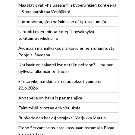
Maatilat ovat yhä useammin kyberuhkien kohteena
– Supo varoittaa Venäjästä
Luonnonmarjojen poimintaan ei tipu viisumeja
Lannoitteiden hinnat: mepit hyväksyivät
tukitoimet viljelijöille
Avomaan mansikkakausi alkoi jo ennen juhannusta
Pohjois-Savossa
Kotimainen salaatti kynnetään peltoon? – kaupan
hyllyssä ulkomainen tuote
Elintarvikemarkkinalain muutokset voimaan
22.6.2026
Annabelle on halutin perunalajike
Taimityllilä tuottaa erikoisuuksia
Ruokatiedon kasvujohtajaksi Marjukka Mattio
Fresh Servant vahvistaa kasvuaan ostamalla Bama
Fresh Cutsin