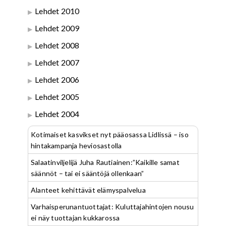
Lehdet 2010
Lehdet 2009
Lehdet 2008
Lehdet 2007
Lehdet 2006
Lehdet 2005
Lehdet 2004
Kotimaiset kasvikset nyt pääosassa Lidlissä – iso
hintakampanja heviosastolla
Salaatinviljelijä Juha Rautiainen:”Kaikille samat
säännöt – tai ei sääntöjä ollenkaan”
Alanteet kehittävät elämyspalvelua
Varhaisperunantuottajat: Kuluttajahintojen nousu
ei näy tuottajan kukkarossa