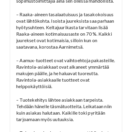
sopimustoimittajia aina sen ollessa mahdollista.
– Raaka-aineen tasalaatuisuus ja tasakokoisuus
ovat lähtökohta. Isoista juureksista saa parhaan
hyötysuhteen. Keltajuurikasta tarvitaan lisää
Raaka-aineen kotimaisuusaste on 70 %. Kaikki
juurekset ovat kotimaisia, silloin kun on
saatavana, korostaa Aarnimetsä.
– Aamux-tuotteet ovat vaihtoehtoja pakasteille.
Ravintola-asiakkaat ovat alkaneet ymmärtää
makujen päälle, ja he haluavat tuoreutta.
Ravintola-asiakkaalle tuotteet ovat
helppokäyttöisiä.
– Tuotekehitys lähtee asiakkaan tarpeista.
Tehdään hänelle täsmätuotteita. Leikataan niin
kuin asiakas halutaan. Kaikille toki pyritään
tarjoamaan myös uutuuksia.