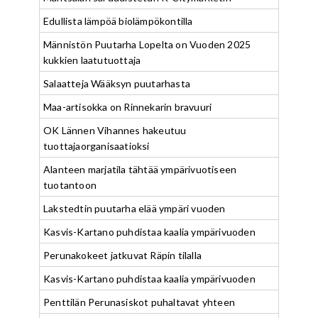
Edullista lämpöä biolämpökontilla
Männistön Puutarha Lopelta on Vuoden 2025
kukkien laatutuottaja
Salaatteja Wääksyn puutarhasta
Maa-artisokka on Rinnekarin bravuuri
OK Lännen Vihannes hakeutuu
tuottajaorganisaatioksi
Alanteen marjatila tähtää ympärivuotiseen
tuotantoon
Lakstedtin puutarha elää ympäri vuoden
Kasvis-Kartano puhdistaa kaalia ympärivuoden
Perunakokeet jatkuvat Räpin tilalla
Kasvis-Kartano puhdistaa kaalia ympärivuoden
Penttilän Perunasiskot puhaltavat yhteen