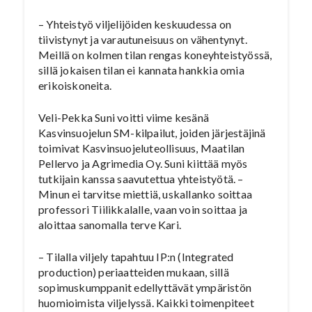
– Yhteistyö viljelijöiden keskuudessa on
tiivistynyt ja varautuneisuus on vähentynyt.
Meillä on kolmen tilan rengas koneyhteistyössä,
sillä jokaisen tilan ei kannata hankkia omia
erikoiskoneita.
Veli-Pekka Suni voitti viime kesänä
Kasvinsuojelun SM-kilpailut, joiden järjestäjinä
toimivat Kasvinsuojeluteollisuus, Maatilan
Pellervo ja Agrimedia Oy. Suni kiittää myös
tutkijain kanssa saavutettua yhteistyötä. –
Minun ei tarvitse miettiä, uskallanko soittaa
professori Tiilikkalalle, vaan voin soittaa ja
aloittaa sanomalla terve Kari.
– Tilalla viljely tapahtuu IP:n (Integrated
production) periaatteiden mukaan, sillä
sopimuskumppanit edellyttävät ympäristön
huomioimista viljelyssä. Kaikki toimenpiteet