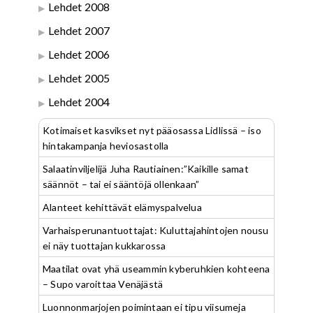
Lehdet 2008
Lehdet 2007
Lehdet 2006
Lehdet 2005
Lehdet 2004
Kotimaiset kasvikset nyt pääosassa Lidlissä – iso
hintakampanja heviosastolla
Salaatinviljelijä Juha Rautiainen:”Kaikille samat
säännöt – tai ei sääntöjä ollenkaan”
Alanteet kehittävät elämyspalvelua
Varhaisperunantuottajat: Kuluttajahintojen nousu
ei näy tuottajan kukkarossa
Maatilat ovat yhä useammin kyberuhkien kohteena
– Supo varoittaa Venäjästä
Luonnonmarjojen poimintaan ei tipu viisumeja