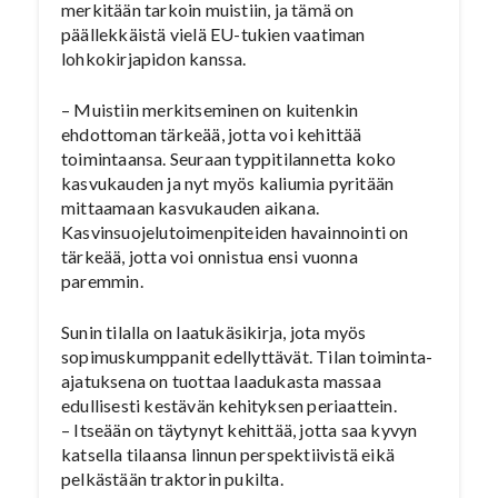
merkitään tarkoin muistiin, ja tämä on
päällekkäistä vielä EU-tukien vaatiman
lohkokirjapidon kanssa.
– Muistiin merkitseminen on kuitenkin
ehdottoman tärkeää, jotta voi kehittää
toimintaansa. Seuraan typpitilannetta koko
kasvukauden ja nyt myös kaliumia pyritään
mittaamaan kasvukauden aikana.
Kasvinsuojelutoimenpiteiden havainnointi on
tärkeää, jotta voi onnistua ensi vuonna
paremmin.
Sunin tilalla on laatukäsikirja, jota myös
sopimuskumppanit edellyttävät. Tilan toiminta-
ajatuksena on tuottaa laadukasta massaa
edullisesti kestävän kehityksen periaattein.
– Itseään on täytynyt kehittää, jotta saa kyvyn
katsella tilaansa linnun perspektiivistä eikä
pelkästään traktorin pukilta.