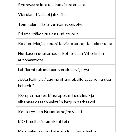
Peuravaara luottaa kausituotantoon
Vierulan Tilalla ei jahkailla
Tommolan Tilalla vaihtui sukupolvi
Prisma Itäkeskus on uudistunut
Kosken Marjat keräsi talvituotannosta kokemusta
Honkasen puutarhassa kehitetään Viherlinkin
automaatiota
Lähifarmi tuli mukaan vertikaaliviljelyyn
Jetta Kulmala:”Luomuvihanneksille tavanomaisten
kohtelu”
K-Supermarket Mustapekan hedelmä- ja
vihannesosasto valittiin ketjun parhaaksi
Ketteryys on Nurmitarhojen valtti
MOT mollasi mansikkatiloja
Mäntsälän sai uudistetun K-Citymarketin