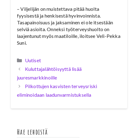
– Viljelijän on muistettava pitää huolta
fyysisestä ja henkisestä hyvinvoinnista.
Tasapainoisuus ja jaksaminen ei ole itsestään
selviä asioita. Onneksi työterveyshuolto on
laajentunut myös maatiloille, iloitsee Veli-Pekka
Suni.
Kategoriat
Uutiset
Kuluttajalähtöisyyttä lisää
juuresmarkkinoille
Pilkottujen kasvisten terveysriski
eliminoidaan laadunvarmistuksella
Hae lehdistä