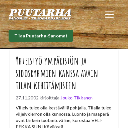
Siirry
sisältöön
Val
Tilaa Puutarha-Sanomat
Yhteistyö ympäristön ja
sidosryhmien kanssa avain
tilan kehittämiseen
27.11.2002
kirjoittaja
Jouko Tikkanen
Viljely tulee olla kestävällä pohjalla. Tilalla tulee
viljelykierron olla kunnossa. Luonto ja maaperä
ovat tärkein tuotantoväline, korostaa VELI-
PEKKA SUNI Köyliöstä.