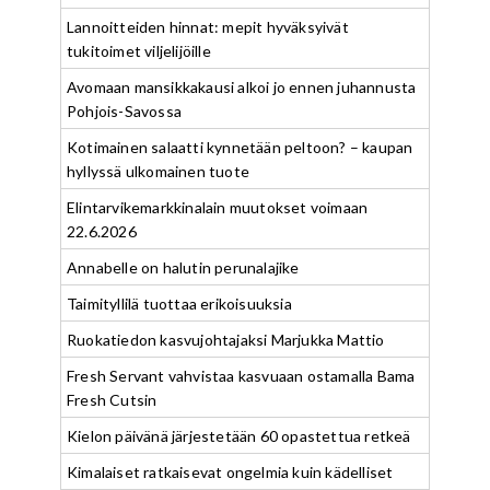
Lannoitteiden hinnat: mepit hyväksyivät
tukitoimet viljelijöille
Avomaan mansikkakausi alkoi jo ennen juhannusta
Pohjois-Savossa
Kotimainen salaatti kynnetään peltoon? – kaupan
hyllyssä ulkomainen tuote
Elintarvikemarkkinalain muutokset voimaan
22.6.2026
Annabelle on halutin perunalajike
Taimityllilä tuottaa erikoisuuksia
Ruokatiedon kasvujohtajaksi Marjukka Mattio
Fresh Servant vahvistaa kasvuaan ostamalla Bama
Fresh Cutsin
Kielon päivänä järjestetään 60 opastettua retkeä
Kimalaiset ratkaisevat ongelmia kuin kädelliset