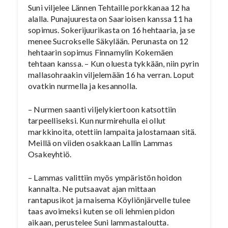
Suni viljelee Lännen Tehtaille porkkanaa 12 ha
alalla. Punajuuresta on Saarioisen kanssa 11 ha
sopimus. Sokerijuurikasta on 16 hehtaaria, ja se
menee Sucrokselle Säkylään. Perunasta on 12
hehtaarin sopimus Finnamylin Kokemäen
tehtaan kanssa. – Kun oluesta tykkään, niin pyrin
mallasohraakin viljelemään 16 ha verran. Loput
ovatkin nurmella ja kesannolla.
– Nurmen saanti viljelykiertoon katsottiin
tarpeelliseksi. Kun nurmirehulla ei ollut
markkinoita, otettiin lampaita jalostamaan sitä.
Meillä on viiden osakkaan Lallin Lammas
Osakeyhtiö.
– Lammas valittiin myös ympäristön hoidon
kannalta. Ne putsaavat ajan mittaan
rantapusikot ja maisema Köyliönjärvelle tulee
taas avoimeksi kuten se oli lehmien pidon
aikaan, perustelee Suni lammastaloutta.