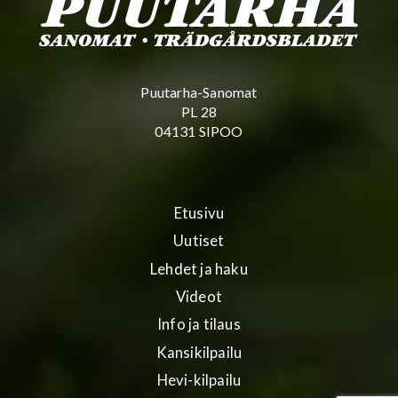
Puutarha-Sanomat
PL 28
04131 SIPOO
Etusivu
Uutiset
Lehdet ja haku
Videot
Info ja tilaus
Kansikilpailu
Hevi-kilpailu