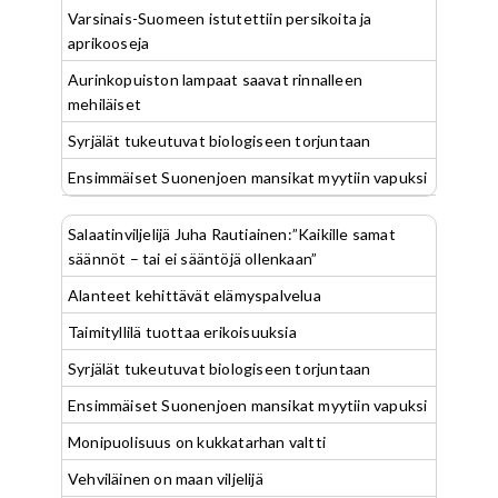
Varsinais-Suomeen istutettiin persikoita ja
aprikooseja
Aurinkopuiston lampaat saavat rinnalleen
mehiläiset
Syrjälät tukeutuvat biologiseen torjuntaan
Ensimmäiset Suonenjoen mansikat myytiin vapuksi
Salaatinviljelijä Juha Rautiainen:”Kaikille samat
säännöt – tai ei sääntöjä ollenkaan”
Alanteet kehittävät elämyspalvelua
Taimityllilä tuottaa erikoisuuksia
Syrjälät tukeutuvat biologiseen torjuntaan
Ensimmäiset Suonenjoen mansikat myytiin vapuksi
Monipuolisuus on kukkatarhan valtti
Vehviläinen on maan viljelijä