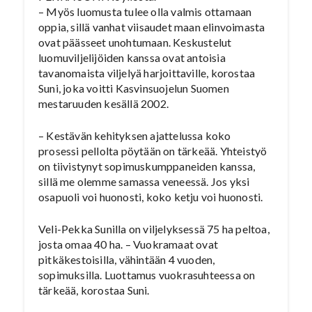
– Myös luomusta tulee olla valmis ottamaan
oppia, sillä vanhat viisaudet maan elinvoimasta
ovat päässeet unohtumaan. Keskustelut
luomuviljelijöiden kanssa ovat antoisia
tavanomaista viljelyä harjoittaville, korostaa
Suni, joka voitti Kasvinsuojelun Suomen
mestaruuden kesällä 2002.
– Kestävän kehityksen ajattelussa koko
prosessi pellolta pöytään on tärkeää. Yhteistyö
on tiivistynyt sopimuskumppaneiden kanssa,
sillä me olemme samassa veneessä. Jos yksi
osapuoli voi huonosti, koko ketju voi huonosti.
Veli-Pekka Sunilla on viljelyksessä 75 ha peltoa,
josta omaa 40 ha. – Vuokramaat ovat
pitkäkestoisilla, vähintään 4 vuoden,
sopimuksilla. Luottamus vuokrasuhteessa on
tärkeää, korostaa Suni.