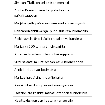
Simulan Tilalla on tekemisen meninki
Arolan Peruna panostaa palveluun ja
paikallisuuteen
Marjakaupalla paikataan lomakuukauden myynti
Nanean ilmankuivain ja -puhdistin kasvihuoneisiin
Poikkeavalla lämpötilalla on paljon vaikutuksia
Marjaa yli 300 tonnia 8 hehtaarilta
Kotimaista valkosipulia ruokakauppoihin
Silmusalaatti muutti omaan kasvuhuoneeseen
Artik-kurkut ovat kotimaisia
Markus halusi vihannesviljelijäksi
Kesäkukkien kauppaa kartanomiljöössä
Isotalon tila keskitti marjatuotannon tunneleihin
Kesäkukkakauteen koetulla konseptilla