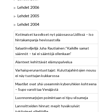
Lehdet 2006
Lehdet 2005
Lehdet 2004
Kotimaiset kasvikset nyt pääosassa Lidlissä – iso
hintakampanja heviosastolla
Salaatinviljelijä Juha Rautiainen:”Kaikille samat
säännöt – tai ei sääntöjä ollenkaan”
Alanteet kehittävät elämyspalvelua
Varhaisperunantuottajat: Kuluttajahintojen nousu
ei näy tuottajan kukkarossa
Maatilat ovat yhä useammin kyberuhkien kohteena
– Supo varoittaa Venäjästä
Luonnonmarjojen poimintaan ei tipu viisumeja
Lannoitteiden hinnat: mepit hyväksyivät
tukitoimet viljelijöille