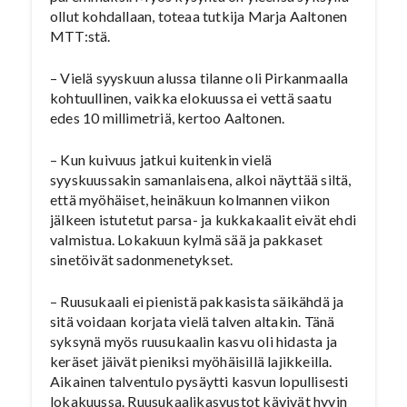
ollut kohdallaan, toteaa tutkija Marja Aaltonen
MTT:stä.
– Vielä syyskuun alussa tilanne oli Pirkanmaalla
kohtuullinen, vaikka elokuussa ei vettä saatu
edes 10 millimetriä, kertoo Aaltonen.
– Kun kuivuus jatkui kuitenkin vielä
syyskuussakin samanlaisena, alkoi näyttää siltä,
että myöhäiset, heinäkuun kolmannen viikon
jälkeen istutetut parsa- ja kukkakaalit eivät ehdi
valmistua. Lokakuun kylmä sää ja pakkaset
sinetöivät sadonmenetykset.
– Ruusukaali ei pienistä pakkasista säikähdä ja
sitä voidaan korjata vielä talven altakin. Tänä
syksynä myös ruusukaalin kasvu oli hidasta ja
keräset jäivät pieniksi myöhäisillä lajikkeilla.
Aikainen talventulo pysäytti kasvun lopullisesti
lokakuussa. Ruusukaalikasvustot kävivät hyvin