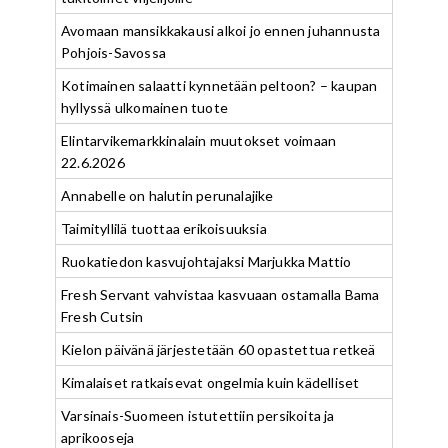
Avomaan mansikkakausi alkoi jo ennen juhannusta
Pohjois-Savossa
Kotimainen salaatti kynnetään peltoon? – kaupan
hyllyssä ulkomainen tuote
Elintarvikemarkkinalain muutokset voimaan
22.6.2026
Annabelle on halutin perunalajike
Taimityllilä tuottaa erikoisuuksia
Ruokatiedon kasvujohtajaksi Marjukka Mattio
Fresh Servant vahvistaa kasvuaan ostamalla Bama
Fresh Cutsin
Kielon päivänä järjestetään 60 opastettua retkeä
Kimalaiset ratkaisevat ongelmia kuin kädelliset
Varsinais-Suomeen istutettiin persikoita ja
aprikooseja