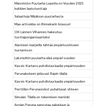
Männistön Puutarha Lopelta on Vuoden 2025
kukkien laatutuottaja
Salaatteja Wääksyn puutarhasta
Maa-artisokka on Rinnekarin bravuuri
OK Lännen Vihannes hakeutuu
tuottajaorganisaatioksi
Alanteen marjatila tähtää ympärivuotiseen
tuotantoon
Lakstedtin puutarha elää ympäri vuoden
Kasvis-Kartano puhdistaa kaalia ympärivuoden
Perunakokeet jatkuvat Räpin tilalla
Kasvis-Kartano puhdistaa kaalia ympärivuoden
Penttilän Perunasiskot puhaltavat yhteen
Simulan Tilalla on tekemisen meninki
Arolan Peruna panostaa palveluun ja