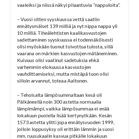
vaaleiksi ja niissä näkyi pilaantuvia ”nappuloita”.
– Vuosi sitten syyskuussa vettä saatiin
ennätysmäiset 139 milliä ja nyt nippa nappa yli
10 milliä. Tiheälehtisten kaalikasvustojen
sadettaminen syyskuussa ei todennäköisesti
olisi myöskään tuonut toivottua tulosta, sillä
vaarana on märkien kasvustojen mätäneminen.
Kuivuus olisi vaatinut sadetuksia ehkä
varhemmin elokuussa kasvustojen
vauhdittamiseksi, mutta mistäpä tuon olisi
silloin arvannut, toteaa Aaltonen.
– Tehoisalta lämpösummaltaan kesä oli
Pälkäneellä noin 300 astetta normaalia
lämpimämpi, vaikka lämpösummaa ei enää
lokakuun puolella lisää kertynytkään. Kesän
1573 astetta ylitti jopa ennätysvuoden 1999,
jolloin loppusyksy oli erittäin lämmin ja suosi
mm. ruusukaalin kasvua pitkälle lokakuun