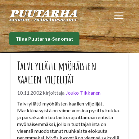
Siirry
sisältöön
Val
Tilaa Puutarha-Sanomat
Talvi yllätti myöhäisten
kaalien viljelijät
10.11.2002
kirjoittaja
Jouko Tikkanen
Talvi yllätti myöhäisten kaalien viljelijät.
Markkinasyistä on viime vuosina pyritty kukka-
ja parsakaalin tuotantoa ajoittamaan entistä
myöhäisemmäksi, jolloin tuottajahinta on
yleensä muodostunut ruuhkaista elokuuta
paremmaksi. Myös kysyntä on yleensä syksyllä