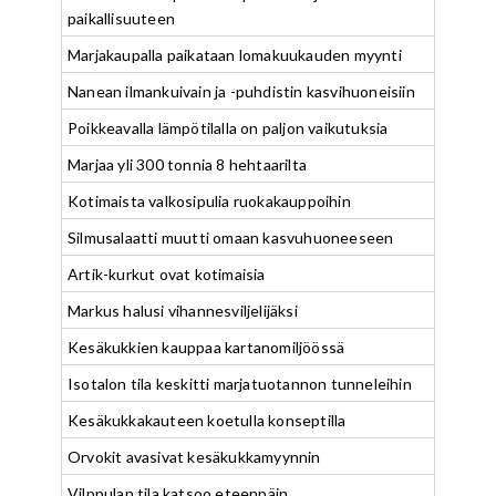
paikallisuuteen
Marjakaupalla paikataan lomakuukauden myynti
Nanean ilmankuivain ja -puhdistin kasvihuoneisiin
Poikkeavalla lämpötilalla on paljon vaikutuksia
Marjaa yli 300 tonnia 8 hehtaarilta
Kotimaista valkosipulia ruokakauppoihin
Silmusalaatti muutti omaan kasvuhuoneeseen
Artik-kurkut ovat kotimaisia
Markus halusi vihannesviljelijäksi
Kesäkukkien kauppaa kartanomiljöössä
Isotalon tila keskitti marjatuotannon tunneleihin
Kesäkukkakauteen koetulla konseptilla
Orvokit avasivat kesäkukkamyynnin
Vilppulan tila katsoo eteenpäin