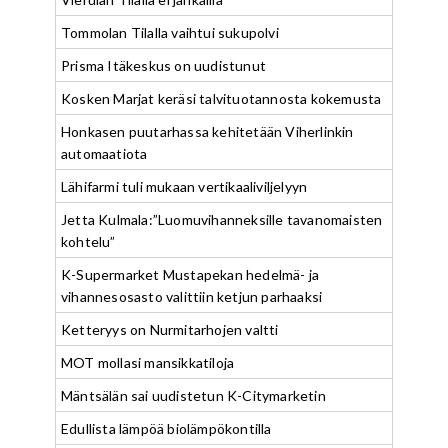
Tommolan Tilalla vaihtui sukupolvi
Prisma Itäkeskus on uudistunut
Kosken Marjat keräsi talvituotannosta kokemusta
Honkasen puutarhassa kehitetään Viherlinkin
automaatiota
Lähifarmi tuli mukaan vertikaaliviljelyyn
Jetta Kulmala:”Luomuvihanneksille tavanomaisten
kohtelu”
K-Supermarket Mustapekan hedelmä- ja
vihannesosasto valittiin ketjun parhaaksi
Ketteryys on Nurmitarhojen valtti
MOT mollasi mansikkatiloja
Mäntsälän sai uudistetun K-Citymarketin
Edullista lämpöä biolämpökontilla