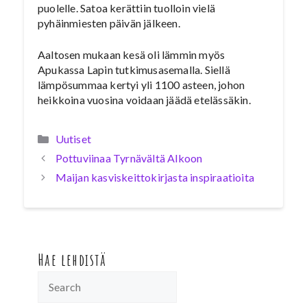
puolelle. Satoa kerättiin tuolloin vielä
pyhäinmiesten päivän jälkeen.
Aaltosen mukaan kesä oli lämmin myös
Apukassa Lapin tutkimusasemalla. Siellä
lämpösummaa kertyi yli 1100 asteen, johon
heikkoina vuosina voidaan jäädä etelässäkin.
Kategoriat
Uutiset
Pottuviinaa Tyrnävältä Alkoon
Maijan kasviskeittokirjasta inspiraatioita
Hae lehdistä