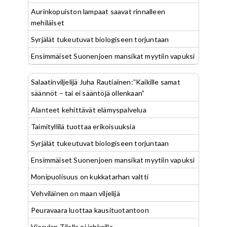
Aurinkopuiston lampaat saavat rinnalleen
mehiläiset
Syrjälät tukeutuvat biologiseen torjuntaan
Ensimmäiset Suonenjoen mansikat myytiin vapuksi
Salaatinviljelijä Juha Rautiainen:”Kaikille samat
säännöt – tai ei sääntöjä ollenkaan”
Alanteet kehittävät elämyspalvelua
Taimityllilä tuottaa erikoisuuksia
Syrjälät tukeutuvat biologiseen torjuntaan
Ensimmäiset Suonenjoen mansikat myytiin vapuksi
Monipuolisuus on kukkatarhan valtti
Vehviläinen on maan viljelijä
Peuravaara luottaa kausituotantoon
Vierulan Tilalla ei jahkailla