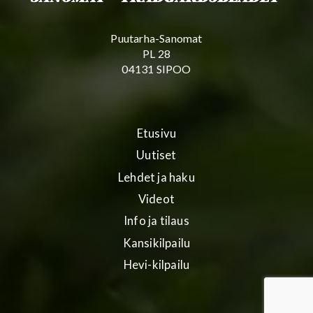
Puutarha-Sanomat
PL 28
04131 SIPOO
Etusivu
Uutiset
Lehdet ja haku
Videot
Info ja tilaus
Kansikilpailu
Hevi-kilpailu