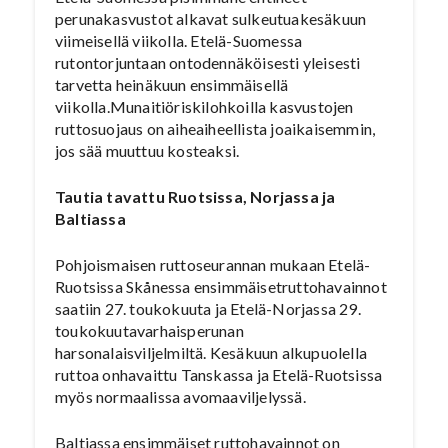
perunakasvustot alkavat sulkeutuakesäkuun
viimeisellä viikolla. Etelä-Suomessa
rutontorjuntaan ontodennäköisesti yleisesti
tarvetta heinäkuun ensimmäisellä
viikolla.Munaitiöriskilohkoilla kasvustojen
ruttosuojaus on aiheaiheellista joaikaisemmin,
jos sää muuttuu kosteaksi.
Tautia tavattu Ruotsissa, Norjassa ja
Baltiassa
Pohjoismaisen ruttoseurannan mukaan Etelä-
Ruotsissa Skånessa ensimmäisetruttohavainnot
saatiin 27. toukokuuta ja Etelä-Norjassa 29.
toukokuutavarhaisperunan
harsonalaisviljelmiltä. Kesäkuun alkupuolella
ruttoa onhavaittu Tanskassa ja Etelä-Ruotsissa
myös normaalissa avomaaviljelyssä.
Baltiassa ensimmäiset ruttohavainnot on