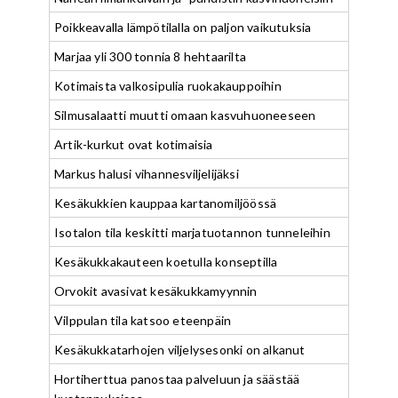
Poikkeavalla lämpötilalla on paljon vaikutuksia
Marjaa yli 300 tonnia 8 hehtaarilta
Kotimaista valkosipulia ruokakauppoihin
Silmusalaatti muutti omaan kasvuhuoneeseen
Artik-kurkut ovat kotimaisia
Markus halusi vihannesviljelijäksi
Kesäkukkien kauppaa kartanomiljöössä
Isotalon tila keskitti marjatuotannon tunneleihin
Kesäkukkakauteen koetulla konseptilla
Orvokit avasivat kesäkukkamyynnin
Vilppulan tila katsoo eteenpäin
Kesäkukkatarhojen viljelysesonki on alkanut
Hortiherttua panostaa palveluun ja säästää