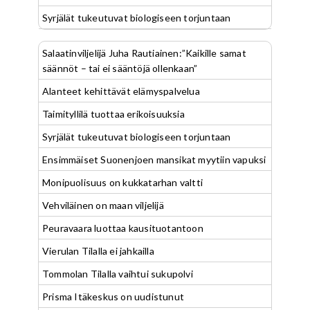
Syrjälät tukeutuvat biologiseen torjuntaan
Salaatinviljelijä Juha Rautiainen:”Kaikille samat
säännöt – tai ei sääntöjä ollenkaan”
Alanteet kehittävät elämyspalvelua
Taimityllilä tuottaa erikoisuuksia
Syrjälät tukeutuvat biologiseen torjuntaan
Ensimmäiset Suonenjoen mansikat myytiin vapuksi
Monipuolisuus on kukkatarhan valtti
Vehviläinen on maan viljelijä
Peuravaara luottaa kausituotantoon
Vierulan Tilalla ei jahkailla
Tommolan Tilalla vaihtui sukupolvi
Prisma Itäkeskus on uudistunut