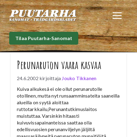
Siirry
sisältöön
Val
Tilaa Puutarha-Sanomat
Perunaruton vaara kasvaa
24.6.2002
kirjoittaja
Jouko Tikkanen
Kuiva alkukesä ei ole ollut perunarutolle
otollinen, mutta nyt runsaamminsateita saaneilla
alueilla on syytä aloittaa
ruttotarkkailu,Perunantutkimuslaitos
muistuttaa. Varsinkin hitaasti
kuivuvissapainanteissa saattaa olla
edellisvuosien perunanviljelyn jäljiltä
maassasäilyneitä perunaruton munaitiöitä.