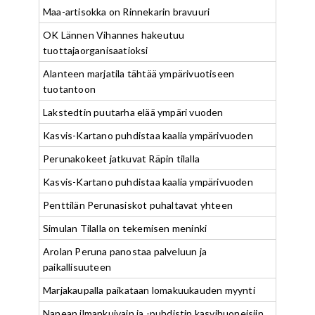
Maa-artisokka on Rinnekarin bravuuri
OK Lännen Vihannes hakeutuu
tuottajaorganisaatioksi
Alanteen marjatila tähtää ympärivuotiseen
tuotantoon
Lakstedtin puutarha elää ympäri vuoden
Kasvis-Kartano puhdistaa kaalia ympärivuoden
Perunakokeet jatkuvat Räpin tilalla
Kasvis-Kartano puhdistaa kaalia ympärivuoden
Penttilän Perunasiskot puhaltavat yhteen
Simulan Tilalla on tekemisen meninki
Arolan Peruna panostaa palveluun ja
paikallisuuteen
Marjakaupalla paikataan lomakuukauden myynti
Nanean ilmankuivain ja -puhdistin kasvihuoneisiin