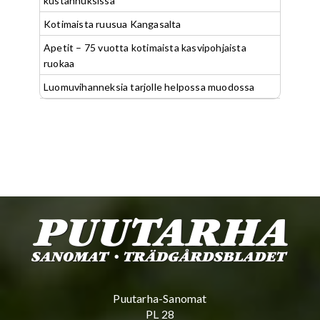
kustannuksissa
Kotimaista ruusua Kangasalta
Apetit – 75 vuotta kotimaista kasvipohjaista
ruokaa
Luomuvihanneksia tarjolle helpossa muodossa
Puutarha-Sanomat
PL 28