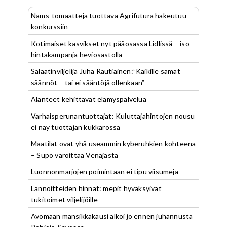
Nams-tomaatteja tuottava Agrifutura hakeutuu
konkurssiin
Kotimaiset kasvikset nyt pääosassa Lidlissä – iso
hintakampanja heviosastolla
Salaatinviljelijä Juha Rautiainen:”Kaikille samat
säännöt – tai ei sääntöjä ollenkaan”
Alanteet kehittävät elämyspalvelua
Varhaisperunantuottajat: Kuluttajahintojen nousu
ei näy tuottajan kukkarossa
Maatilat ovat yhä useammin kyberuhkien kohteena
– Supo varoittaa Venäjästä
Luonnonmarjojen poimintaan ei tipu viisumeja
Lannoitteiden hinnat: mepit hyväksyivät
tukitoimet viljelijöille
Avomaan mansikkakausi alkoi jo ennen juhannusta