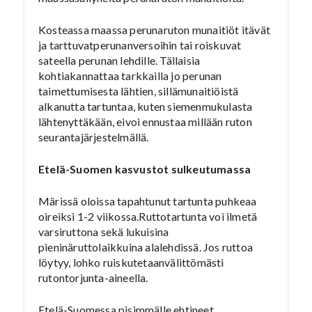
Kosteassa maassa perunaruton munaitiöt itävät
ja tarttuvatperunanversoihin tai roiskuvat
sateella perunan lehdille. Tällaisia
kohtiakannattaa tarkkailla jo perunan
taimettumisesta lähtien, sillämunaitiöistä
alkanutta tartuntaa, kuten siemenmukulasta
lähtenyttäkään, eivoi ennustaa millään ruton
seurantajärjestelmällä.
Etelä-Suomen kasvustot sulkeutumassa
Märissä oloissa tapahtunut tartunta puhkeaa
oireiksi 1-2 viikossa.Ruttotartunta voi ilmetä
varsiruttona sekä lukuisina
pieninäruttolaikkuina alalehdissä. Jos ruttoa
löytyy, lohko ruiskutetaanvälittömästi
rutontorjunta-aineella.
Etelä-Suomessa pisimmälle ehtineet