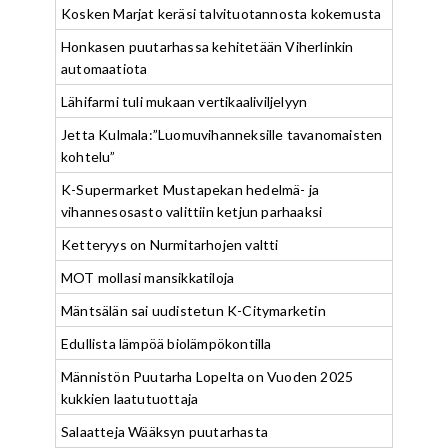
Kosken Marjat keräsi talvituotannosta kokemusta
Honkasen puutarhassa kehitetään Viherlinkin
automaatiota
Lähifarmi tuli mukaan vertikaaliviljelyyn
Jetta Kulmala:”Luomuvihanneksille tavanomaisten
kohtelu”
K-Supermarket Mustapekan hedelmä- ja
vihannesosasto valittiin ketjun parhaaksi
Ketteryys on Nurmitarhojen valtti
MOT mollasi mansikkatiloja
Mäntsälän sai uudistetun K-Citymarketin
Edullista lämpöä biolämpökontilla
Männistön Puutarha Lopelta on Vuoden 2025
kukkien laatutuottaja
Salaatteja Wääksyn puutarhasta