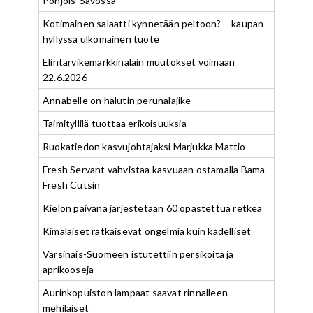
Pohjois-Savossa
Kotimainen salaatti kynnetään peltoon? – kaupan
hyllyssä ulkomainen tuote
Elintarvikemarkkinalain muutokset voimaan
22.6.2026
Annabelle on halutin perunalajike
Taimityllilä tuottaa erikoisuuksia
Ruokatiedon kasvujohtajaksi Marjukka Mattio
Fresh Servant vahvistaa kasvuaan ostamalla Bama
Fresh Cutsin
Kielon päivänä järjestetään 60 opastettua retkeä
Kimalaiset ratkaisevat ongelmia kuin kädelliset
Varsinais-Suomeen istutettiin persikoita ja
aprikooseja
Aurinkopuiston lampaat saavat rinnalleen
mehiläiset