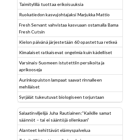
Taimityllilä tuottaa erikoisuuksia
Ruokatiedon kasvujohtajaksi Marjukka Mattio
Fresh Servant vahvistaa kasvuaan ostamalla Bama
Fresh Cutsin
Kielon päivänä järjestetään 60 opastettua retkeä
Kimalaiset ratkaisevat ongelmia kuin kädelliset
Varsinais-Suomeen istutettiin persikoita ja
aprikooseja
Aurinkopuiston lampaat saavat rinnalleen
mehiläiset
Syrjälät tukeutuvat biologiseen torjuntaan
Salaatinviljelijä Juha Rautiainen:”Kaikille samat
säännöt – tai ei sääntöjä ollenkaan”
Alanteet kehittävät elämyspalvelua