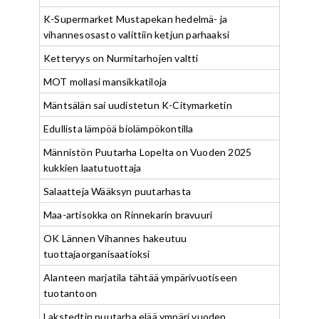
K-Supermarket Mustapekan hedelmä- ja
vihannesosasto valittiin ketjun parhaaksi
Ketteryys on Nurmitarhojen valtti
MOT mollasi mansikkatiloja
Mäntsälän sai uudistetun K-Citymarketin
Edullista lämpöä biolämpökontilla
Männistön Puutarha Lopelta on Vuoden 2025
kukkien laatutuottaja
Salaatteja Wääksyn puutarhasta
Maa-artisokka on Rinnekarin bravuuri
OK Lännen Vihannes hakeutuu
tuottajaorganisaatioksi
Alanteen marjatila tähtää ympärivuotiseen
tuotantoon
Lakstedtin puutarha elää ympäri vuoden