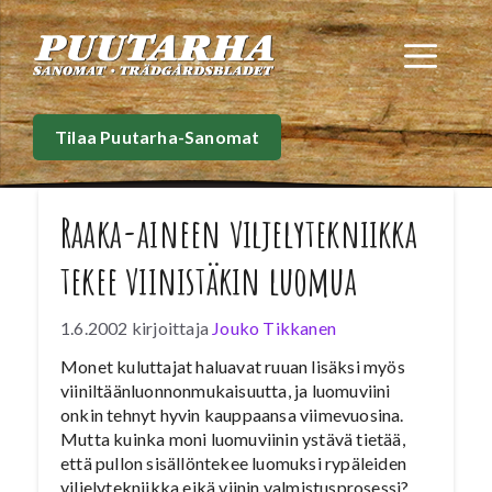
Siirry
sisältöön
Val
Tilaa Puutarha-Sanomat
Raaka-aineen viljelytekniikka
tekee viinistäkin luomua
1.6.2002
kirjoittaja
Jouko Tikkanen
Monet kuluttajat haluavat ruuan lisäksi myös
viiniltäänluonnonmukaisuutta, ja luomuviini
onkin tehnyt hyvin kauppaansa viimevuosina.
Mutta kuinka moni luomuviinin ystävä tietää,
että pullon sisällöntekee luomuksi rypäleiden
viljelytekniikka eikä viinin valmistusprosessi?