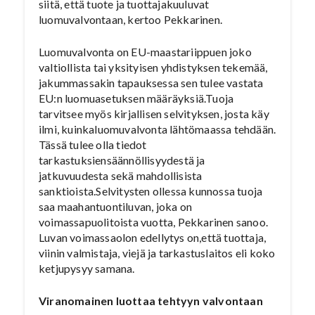
siitä, että tuote ja tuottajakuuluvat
luomuvalvontaan, kertoo Pekkarinen.
Luomuvalvonta on EU-maastariippuen joko
valtiollista tai yksityisen yhdistyksen tekemää,
jakummassakin tapauksessa sen tulee vastata
EU:n luomuasetuksen määräyksiä.Tuoja
tarvitsee myös kirjallisen selvityksen, josta käy
ilmi, kuinkaluomuvalvonta lähtömaassa tehdään.
Tässä tulee olla tiedot
tarkastuksiensäännöllisyydestä ja
jatkuvuudesta sekä mahdollisista
sanktioista.Selvitysten ollessa kunnossa tuoja
saa maahantuontiluvan, joka on
voimassapuolitoista vuotta, Pekkarinen sanoo.
Luvan voimassaolon edellytys on,että tuottaja,
viinin valmistaja, viejä ja tarkastuslaitos eli koko
ketjupysyy samana.
Viranomainen luottaa tehtyyn valvontaan