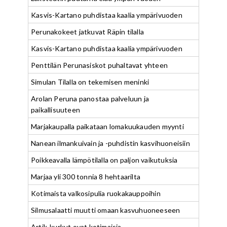
Kasvis-Kartano puhdistaa kaalia ympärivuoden
Perunakokeet jatkuvat Räpin tilalla
Kasvis-Kartano puhdistaa kaalia ympärivuoden
Penttilän Perunasiskot puhaltavat yhteen
Simulan Tilalla on tekemisen meninki
Arolan Peruna panostaa palveluun ja
paikallisuuteen
Marjakaupalla paikataan lomakuukauden myynti
Nanean ilmankuivain ja -puhdistin kasvihuoneisiin
Poikkeavalla lämpötilalla on paljon vaikutuksia
Marjaa yli 300 tonnia 8 hehtaarilta
Kotimaista valkosipulia ruokakauppoihin
Silmusalaatti muutti omaan kasvuhuoneeseen
Artik-kurkut ovat kotimaisia