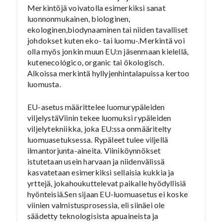
Merkintöjä voivatolla esimerkiksi sanat
luonnonmukainen, biologinen,
ekologinen,biodynaaminen tai niiden tavalliset
johdokset kuten eko- tai luomu-.Merkintä voi
olla myös jonkin muun EU:n jäsenmaan kielellä,
kutenecológico, organic tai ökologisch.
Alkoissa merkintä hyllyjenhintalapuissa kertoo
luomusta.
EU-asetus määrittelee luomurypäleiden
viljelystäViinin tekee luomuksi rypäleiden
viljelytekniikka, joka EU:ssa onmääritelty
luomuasetuksessa. Rypäleet tulee viljellä
ilmantorjunta-aineita. Viiniköynnökset
istutetaan usein harvaan ja niidenvälissä
kasvatetaan esimerkiksi sellaisia kukkia ja
yrttejä, jokahoukuttelevat paikalle hyödyllisiä
hyönteisiä.Sen sijaan EU-luomuasetus ei koske
viinien valmistusprosessia, eli siinäei ole
säädetty teknologisista apuaineista ja