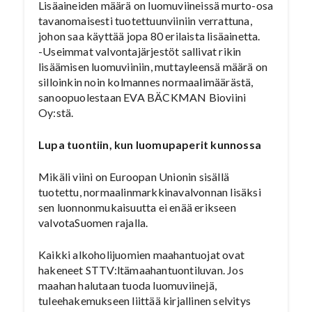
Lisäaineiden määrä on luomuviineissä murto-osa
tavanomaisesti tuotettuunviiniin verrattuna,
johon saa käyttää jopa 80 erilaista lisäainetta.
-Useimmat valvontajärjestöt sallivat rikin
lisäämisen luomuviiniin, muttayleensä määrä on
silloinkin noin kolmannes normaalimäärästä,
sanoopuolestaan EVA BÄCKMAN Bioviini
Oy:stä.
Lupa tuontiin, kun luomupaperit kunnossa
Mikäli viini on Euroopan Unionin sisällä
tuotettu, normaalinmarkkinavalvonnan lisäksi
sen luonnonmukaisuutta ei enää erikseen
valvotaSuomen rajalla.
Kaikki alkoholijuomien maahantuojat ovat
hakeneet STTV:ltämaahantuontiluvan. Jos
maahan halutaan tuoda luomuviinejä,
tuleehakemukseen liittää kirjallinen selvitys