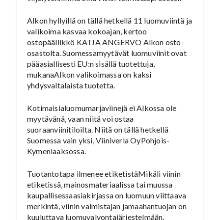
Alkon hyllyillä on tällä hetkellä 11 luomuviintä ja
valikoima kasvaa kokoajan, kertoo
ostopäällikkö KATJA ANGERVO Alkon osto-
osastolta. Suomessamyytävät luomuviinit ovat
pääasiallisesti EU:n sisällä tuotettuja,
mukanaAlkon valikoimassa on kaksi
yhdysvaltalaista tuotetta.
Kotimaisialuomumarjaviinejä ei Alkossa ole
myytävänä, vaan niitä voi ostaa
suoraanviinitiloilta. Niitä on tällä hetkellä
Suomessa vain yksi, Viiniverla OyPohjois-
Kymenlaaksossa.
Tuotantotapa ilmenee etiketistäMikäli viinin
etiketissä, mainosmateriaalissa tai muussa
kaupallisessaasiakirjassa on luomuun viittaava
merkintä, viinin valmistajan jamaahantuojan on
kuuluttava luomuvalvontajärjestelmään.