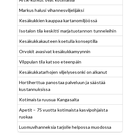
Markus halusi vihannesviljelijäksi
Kesäkukkien kauppaa kartanomiljöössä
Isotalon tila keskitti marjatuotannon tunneleihin
Kesäkukkakauteen koetulla konseptilla
Orvokit avasivat kesäkukkamyynnin
Vilppulan tila katsoo eteenpäin
Kesäkukkatarhojen viljelysesonki on alkanut
Hortiherttua panostaa palveluun ja säästää
kustannuksissa
Kotimaista ruusua Kangasalta
Apetit – 75 vuotta kotimaista kasvipohjaista
ruokaa
Luomuvihanneksia tarjolle helpossa muodossa