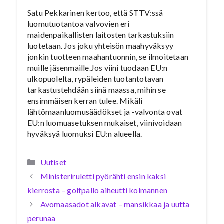
Satu Pekkarinen kertoo, että STTV:ssä
luomutuotantoa valvovien eri
maidenpaikallisten laitosten tarkastuksiin
luotetaan. Jos joku yhteisön maahyväksyy
jonkin tuotteen maahantuonnin, se ilmoitetaan
muille jäsenmaille.Jos viini tuodaan EU:n
ulkopuolelta, rypäleiden tuotantotavan
tarkastustehdään siinä maassa, mihin se
ensimmäisen kerran tulee. Mikäli
lähtömaanluomusäädökset ja -valvonta ovat
EU:n luomuasetuksen mukaiset, viinivoidaan
hyväksyä luomuksi EU:n alueella.
Kategoriat
Uutiset
Ministeriruletti pyörähti ensin kaksi
kierrosta – golfpallo aiheutti kolmannen
Avomaasadot alkavat – mansikkaa ja uutta
perunaa