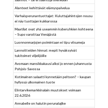
Alanteet kehittävät elämyspalvelua
Varhaisperunantuottajat: Kuluttajahintojen nousu
ei näy tuottajan kukkarossa
Maatilat ovat yhä useammin kyberuhkien kohteena
– Supo varoittaa Venäjästä
Luonnonmarjojen poimintaan ei tipu viisumeja
Lannoitteiden hinnat: mepit hyväksyivät
tukitoimet viljelijöille
Avomaan mansikkakausi alkoi jo ennen juhannusta
Pohjois-Savossa
Kotimainen salaatti kynnetään peltoon? – kaupan
hyllyssä ulkomainen tuote
Elintarvikemarkkinalain muutokset voimaan
22.6.2026
Annabelle on halutin perunalajike