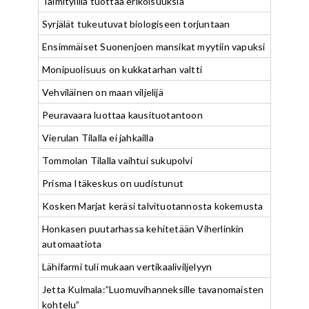
Taimityllilä tuottaa erikoisuuksia
Syrjälät tukeutuvat biologiseen torjuntaan
Ensimmäiset Suonenjoen mansikat myytiin vapuksi
Monipuolisuus on kukkatarhan valtti
Vehviläinen on maan viljelijä
Peuravaara luottaa kausituotantoon
Vierulan Tilalla ei jahkailla
Tommolan Tilalla vaihtui sukupolvi
Prisma Itäkeskus on uudistunut
Kosken Marjat keräsi talvituotannosta kokemusta
Honkasen puutarhassa kehitetään Viherlinkin
automaatiota
Lähifarmi tuli mukaan vertikaaliviljelyyn
Jetta Kulmala:”Luomuvihanneksille tavanomaisten
kohtelu”