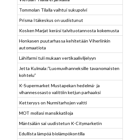
Tommolan Tilalla vaihtui sukupolvi
Prisma Itäkeskus on uudistunut
Kosken Marjat keräsi talvituotannosta kokemusta
Honkasen puutarhassa kehitetään Viherlinkin
automaatiota
Lähifarmi tuli mukaan vertikaaliviljelyyn
Jetta Kulmala:”Luomuvihanneksille tavanomaisten
kohtelu”
K-Supermarket Mustapekan hedelmä- ja
vihannesosasto valittiin ketjun parhaaksi
Ketteryys on Nurmitarhojen valtti
MOT mollasi mansikkatiloja
Mäntsälän sai uudistetun K-Citymarketin
Edullista lämpöä biolämpökontilla