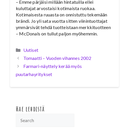
– Emme pärjäisi millään hintatuilla ellei
kuluttajat arvostaisi kotimaista ruokaa.
Kotimaisesta ruuasta on onnistuttu tekemään
brändi. Jo yli sata vuotta sitten viinintuottajat
ymmärsivät tehdä tuotteistaan merkkituotteen
– McDonals on tullut paljon myöhemmin.
Kategoriat
Uutiset
Tomaatti – Vuoden vihannes 2002
Farmari-näyttely kerää myös
puutarhayritykset
Hae lehdistä