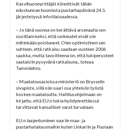
Kasvihuoneyrittäjät kiinnittivät tähän
eduskunnan huomiota puutarhapäivänä 24.5.
järjestetyssä infotilaisuudessa.
– Jo tänä vuonna on kerättävä arsenaalia sen
osoittamiseksi, että vaikeudet eivät ole
mihinkään poistuneet. Olen optimistinen sen
suhteen, että ratkaisu saadaan vuoteen 2006
saakka, mutta tavoitteena on, että tukiperusteet
saataisiin pysyvänä ratkaisuna., toteaa
Tammilehto.
– Maatalousasioissa ministeriö on Brysselin
sivupiste, sillä niin suuri osa yhteisön työstä
koskee maataloutta. Hallitusohjelmaan on
kirjattu, että EU:n tukia hyödynnettäessä
tarvittavat kansalliset varat turvataan.
EU:n laajentuminen suuriin maa- ja
puutarhatalousmaihin kuten Unkariin ja Puolaan