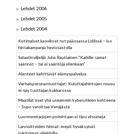
Lehdet 2006
Lehdet 2005
Lehdet 2004
Kotimaiset kasvikset nyt pääosassa Lidlissä – iso
hintakampanja heviosastolla
Salaatinviljelijä Juha Rautiainen:”Kaikille samat
säännöt – tai ei sääntöjä ollenkaan”
Alanteet kehittävät elämyspalvelua
Varhaisperunantuottajat: Kuluttajahintojen nousu
ei näy tuottajan kukkarossa
Maatilat ovat yhä useammin kyberuhkien kohteena
– Supo varoittaa Venäjästä
Luonnonmarjojen poimintaan ei tipu viisumeja
Lannoitteiden hinnat: mepit hyväksyivät
tukitoimet viljelijöille