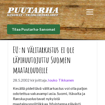
Siirry
sisältöön
Val
Tilaa Puutarha-Sanomat
EU:n välitarkastus ei ole
läpihuutojuttu Suomen
maataloudelle
28.5.2002
kirjoittaja
Jouko Tikkanen
Kesällä pidettävä välitarkastus voi olla paljon
odotettua vakavampi asia. Suomi, Itävalta ja
Ranska puolustavat nykyistä
maatalouspolitiikkaa. Muistanpa elävästi,