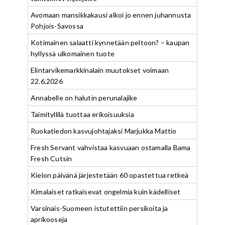
Avomaan mansikkakausi alkoi jo ennen juhannusta
Pohjois-Savossa
Kotimainen salaatti kynnetään peltoon? – kaupan
hyllyssä ulkomainen tuote
Elintarvikemarkkinalain muutokset voimaan
22.6.2026
Annabelle on halutin perunalajike
Taimityllilä tuottaa erikoisuuksia
Ruokatiedon kasvujohtajaksi Marjukka Mattio
Fresh Servant vahvistaa kasvuaan ostamalla Bama
Fresh Cutsin
Kielon päivänä järjestetään 60 opastettua retkeä
Kimalaiset ratkaisevat ongelmia kuin kädelliset
Varsinais-Suomeen istutettiin persikoita ja
aprikooseja