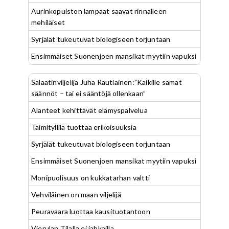
Aurinkopuiston lampaat saavat rinnalleen
mehiläiset
Syrjälät tukeutuvat biologiseen torjuntaan
Ensimmäiset Suonenjoen mansikat myytiin vapuksi
Salaatinviljelijä Juha Rautiainen:”Kaikille samat
säännöt – tai ei sääntöjä ollenkaan”
Alanteet kehittävät elämyspalvelua
Taimityllilä tuottaa erikoisuuksia
Syrjälät tukeutuvat biologiseen torjuntaan
Ensimmäiset Suonenjoen mansikat myytiin vapuksi
Monipuolisuus on kukkatarhan valtti
Vehviläinen on maan viljelijä
Peuravaara luottaa kausituotantoon
Vierulan Tilalla ei jahkailla