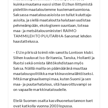
kuinka muutama vuosi sitten EU:hun liittymistä
pidettiin maataloutemme kuolemantuomiona.
Saksassa maatalousasioista on tullut kuluttaja-
asioita, ja siellä maataloutta halutaan uudistaa
pehmeämpään, ekologiseen suuntaan, toteaa
maa- ja metsätalousministeri RAIMO
TAMMILEHTO PUUTARHA-Sanomat lehden
haastattelussa.
– EU:n piirissä toimii niin sanottu Lontoon klubi.
Siihen kuuluvat Iso-Britannia, Tanska, Hollanti ja
Ruotsi sekä omista lähtökohdistaan myös
Saksa. Näillä mailla on päämääränä muuttaa
maatalouspolitiikka markkinavoimalähtöiseksi.
Mitä marginaalisempi maa, kuten Suomi ja sen
maa- ja puutarhatalous, sitä haavoittuvampi se
on vapaalle markkinataloudelle.
Etelä-Suomen osalta kasvihuonetuotannon tuet
ovat katkolla vuonna 2003 lopussa.