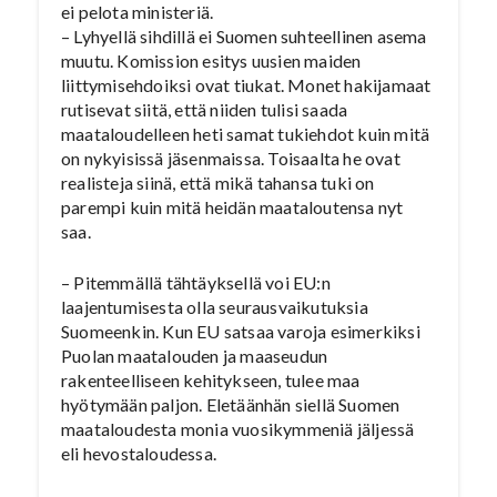
ei pelota ministeriä.
– Lyhyellä sihdillä ei Suomen suhteellinen asema
muutu. Komission esitys uusien maiden
liittymisehdoiksi ovat tiukat. Monet hakijamaat
rutisevat siitä, että niiden tulisi saada
maataloudelleen heti samat tukiehdot kuin mitä
on nykyisissä jäsenmaissa. Toisaalta he ovat
realisteja siinä, että mikä tahansa tuki on
parempi kuin mitä heidän maataloutensa nyt
saa.
– Pitemmällä tähtäyksellä voi EU:n
laajentumisesta olla seurausvaikutuksia
Suomeenkin. Kun EU satsaa varoja esimerkiksi
Puolan maatalouden ja maaseudun
rakenteelliseen kehitykseen, tulee maa
hyötymään paljon. Eletäänhän siellä Suomen
maataloudesta monia vuosikymmeniä jäljessä
eli hevostaloudessa.