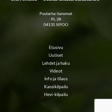
Puutarha-Sanomat
PL 28
04131 SIPOO
Etusivu
Uutiset
Lehdet ja haku
Videot
Info ja tilaus
Kansikilpailu
Hevi-kilpailu