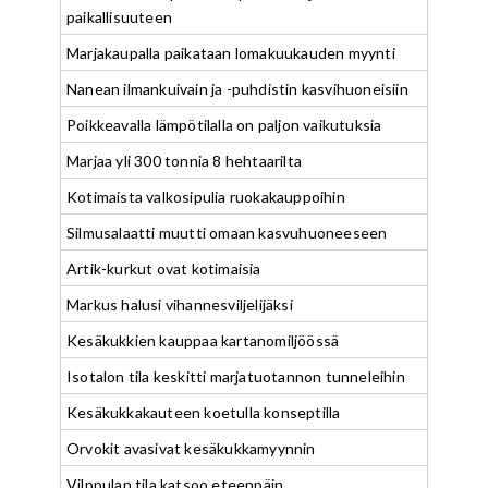
paikallisuuteen
Marjakaupalla paikataan lomakuukauden myynti
Nanean ilmankuivain ja -puhdistin kasvihuoneisiin
Poikkeavalla lämpötilalla on paljon vaikutuksia
Marjaa yli 300 tonnia 8 hehtaarilta
Kotimaista valkosipulia ruokakauppoihin
Silmusalaatti muutti omaan kasvuhuoneeseen
Artik-kurkut ovat kotimaisia
Markus halusi vihannesviljelijäksi
Kesäkukkien kauppaa kartanomiljöössä
Isotalon tila keskitti marjatuotannon tunneleihin
Kesäkukkakauteen koetulla konseptilla
Orvokit avasivat kesäkukkamyynnin
Vilppulan tila katsoo eteenpäin