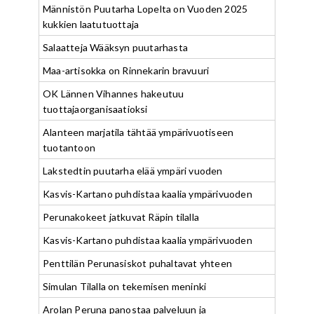
Männistön Puutarha Lopelta on Vuoden 2025
kukkien laatutuottaja
Salaatteja Wääksyn puutarhasta
Maa-artisokka on Rinnekarin bravuuri
OK Lännen Vihannes hakeutuu
tuottajaorganisaatioksi
Alanteen marjatila tähtää ympärivuotiseen
tuotantoon
Lakstedtin puutarha elää ympäri vuoden
Kasvis-Kartano puhdistaa kaalia ympärivuoden
Perunakokeet jatkuvat Räpin tilalla
Kasvis-Kartano puhdistaa kaalia ympärivuoden
Penttilän Perunasiskot puhaltavat yhteen
Simulan Tilalla on tekemisen meninki
Arolan Peruna panostaa palveluun ja